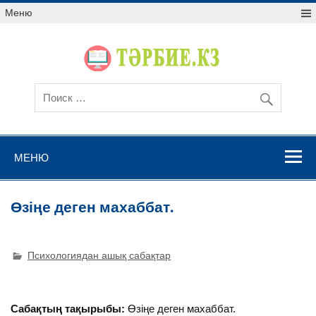
Меню
МЕНЮ
Өзіңе деген махаббат.
Психологиядан ашық сабақтар
Сабақтың тақырыбы:
Өзіңе деген махаббат.