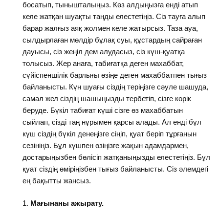
босатып, тынышталыңыз. Көз алдыңызға енді атып
келе жатқан шуақты таңды елестетіңіз. Сіз тауға алып
барар жалғыз аяқ жолмен келе жатырсыз. Таза ауа,
сылдырлаған мөлдір бұлақ суы, құстардың сайраған
дауысы, сіз жеңіл дем алудасыз, сіз күш-қуатқа
толысыз. Жер анаға, табиғатқа деген махаббат,
сүйіспеншілік барлығы өзіңе деген махаббатпен тығыз
байланысты. Күн шуағы сіздің теріңізге сәуле шашуда,
самал жел сіздің шашыңызды тербетіп, сізге көрік
беруде. Бүкіл табиғат күші сізге өз махаббатын
сыйлап, сізді таң нұрымен қарсы алады. Ал енді бұл
күш сіздің бүкіл денеңізге сіңіп, қуат беріп тұрғанын
сезініңіз. Бұл күшпен өзіңізге жақын адамдармен,
достарыңызбен бөлісіп жатқаныңызды елестетіңіз. Бұл
қуат сіздің өміріңізбен тығыз байланысты. Сіз әлемдегі
ең бақытты жансыз.
Мағынаны ажырату.