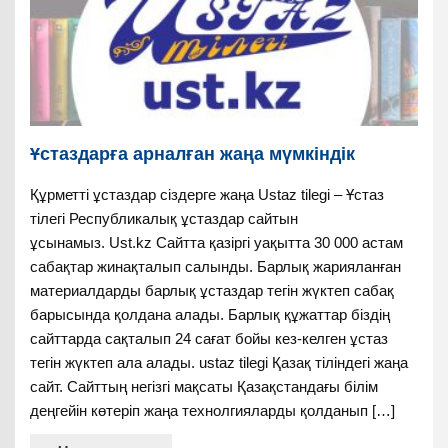
Ұстаздарға арналған жаңа мүмкіндік
Құрметті ұстаздар сіздерге жаңа Ustaz tilegi – Ұстаз
тілегі Республикалық ұстаздар сайтын
ұсынамыз. Ust.kz Сайтта қазіргі уақытта 30 000 астам
сабақтар жинақталып салынды. Барлық жарияланған
материалдарды барлық ұстаздар тегін жүктеп сабақ
барысында қолдана алады. Барлық құжаттар біздің
сайттарда сақталып 24 сағат бойы кез-келген ұстаз
тегін жүктеп ала алады. ustaz tilegi Қазақ тіліндегі жаңа
сайт. Сайттың негізгі мақсаты Қазақстандағы білім
деңгейін көтеріп жаңа технолгияларды қолданып […]