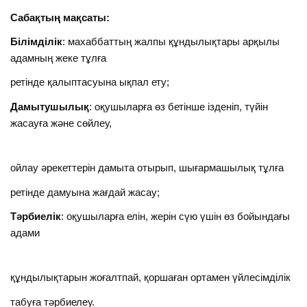
Сабақтың мақсаты:
Білімділік
: махаббаттың жалпы құндылықтары арқылы
адамның жеке тұлға
ретінде қалыптасуына ықпал ету;
Дамытушылық
: оқушыларға өз бетінше ізденіп, түйін
жасауға және сөйлеу,
ойлау әрекеттерін дамыта отырып, шығармашылық тұлға
ретінде дамуына жағдай жасау;
Тәрбиелік
: оқушыларға елін, жерін сүю үшін өз бойындағы
адами
құндылықтарын жоғалтпай, қоршаған ортамен үйлесімділік
табуға тәрбиелеу.