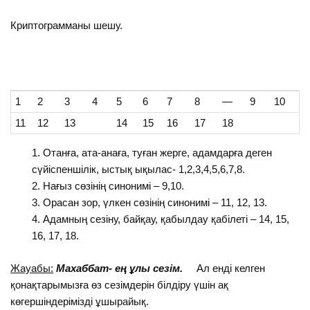
Криптограмманы шешу.
1
2
3
4
5
6
7
8
—
9
10
11
12
13
14
15
16
17
18
Отанға, ата-анаға, туған жерге, адамдарға деген
сүйіспеншілік, ыстық ықылас- 1,2,3,4,5,6,7,8.
Нағыз сөзінің синонимі – 9,10.
Орасан зор, үлкен сөзінің синонимі – 11, 12, 13.
Адамның сезіну, байқау, қабылдау қабілеті – 14, 15,
16, 17, 18.
Жауабы:
Махаббат- ең ұлы сезім.
Ал енді келген
қонақтарымызға өз сезімдерін білдіру үшін ақ
көгершіндерімізді ұшырайық.