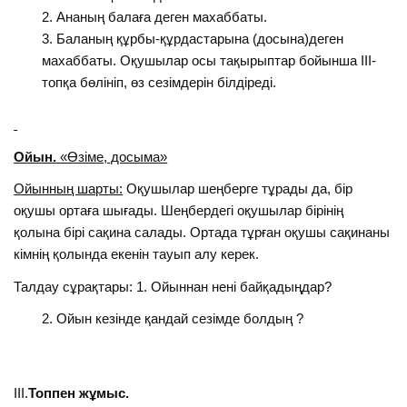
Ананың балаға деген махаббаты.
Баланың құрбы-құрдастарына (досына)деген
махаббаты. Оқушылар осы тақырыптар бойынша III-
топқа бөлініп, өз сезімдерін білдіреді.
Ойын.
«Өзіме, досыма»
Ойынның шарты:
Оқушылар шеңберге тұрады да, бір
оқушы ортаға шығады. Шеңбердегі оқушылар бірінің
қолына бірі сақина салады. Ортада тұрған оқушы сақинаны
кімнің қолында екенін тауып алу керек.
Талдау сұрақтары: 1. Ойыннан нені байқадыңдар?
Ойын кезінде қандай сезімде болдың ?
III.
Топпен жұмыс.