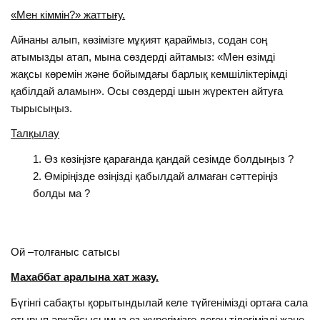
«Мен кіммін?» жаттығу.
Айнаны алып, көзімізге мұқият қараймыз, содан соң
атымызды атап, мына сөздерді айтамыз: «Мен өзімді
жақсы көремін және бойымдағы барлық кемшіліктерімді
қабілдай аламын». Осы сөздерді шын жүректен айтуға
тырысыңыз.
Талқылау
Өз көзіңізге қарағанда қандай сезімде болдыңыз ?
Өміріңізде өзіңізді қабылдай алмаған сәттеріңіз
болды ма ?
Ой –толғаныс сатысы
Махаббат аралына хат жазу.
Бүгінгі сабақты қорытындылай келе түйгенімізді ортаға сала
отырып әрқайсысымыз өз жүрегімізге деген тілегімізді және