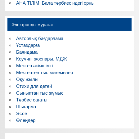
АНА ТІЛІМ: Бала тәрбиесіндегі орны
Электронды мұрағат
Авторлық бағдарлама
Ұстаздарға
Баяндама
Коучинг жоспары, МДЖ
Мектеп әкімшілігі
Мектептен тыс мекемелер
Оқу жылы
Стихи для детей
Сыныптан тыс жұмыс
Тәрбие сағаты
Шығарма
Эссе
Өлеңдер