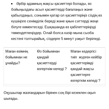
Әрбір адамның жақсы қасиеттері болады, өз
бойыңыздағы асыл қасиеттерді бағалаңыз және
қабылдаңыз, сонымен қатар ол қасиеттеріңіз сіздің өз
күшіңізге сенімділік береді және қиын сәттерді жеңе
білуге көмектеседі. Ешқашанда өз қабілеттеріңізді
төмендетпеңіздер. Олай болса кәзір мына сызба
кестені толтырайық, сіздерге 5 минут уақыт беріледі.
Маған өзімнің
Өз бойымнан
Маған кедергісі
бойымнан не
қандай
тиіп жүрген кейбір
ұнайды?
қасиеттерді
қасиеттерімді
өзгерткім келеді ?
қандай жақсы
қасиеттерге
өзгерткім келеді ?
Оқушылар жазғандарын бірінен соң бірі кезекпен оқып
шығады.