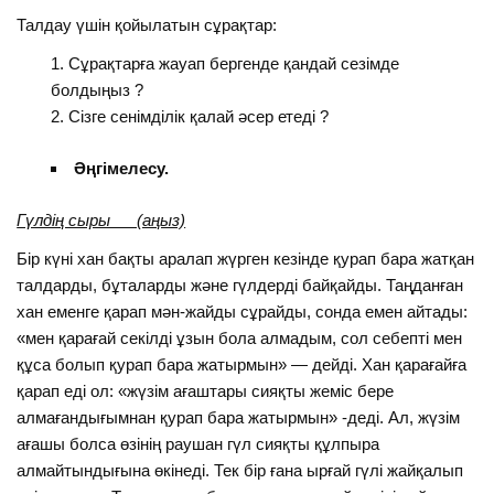
Талдау үшін қойылатын сұрақтар:
Сұрақтарға жауап бергенде қандай сезімде
болдыңыз ?
Сізге сенімділік қалай әсер етеді ?
Әңгімелесу.
Гүлдің сыры (аңыз)
Бір күні хан бақты аралап жүрген кезінде қурап бара жатқан
талдарды, бұталарды және гүлдерді байқайды. Таңданған
хан еменге қарап мән-жайды сұрайды, сонда емен айтады:
«мен қарағай секілді ұзын бола алмадым, сол себепті мен
құса болып қурап бара жатырмын» — дейді. Хан қарағайға
қарап еді ол: «жүзім ағаштары сияқты жеміс бере
алмағандығымнан қурап бара жатырмын» -деді. Ал, жүзім
ағашы болса өзінің раушан гүл сияқты құлпыра
алмайтындығына өкінеді. Тек бір ғана ырғай гүлі жайқалып