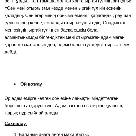
өсіп тұрды.. Таң-тамаша болған ханға ырғай гүлінің айтқаны:
«Сен мені отырғызған кезде менен ырғай гүлінің өскенін
қаладың. Сен егер менің орныма еменді, қарағайды, раушан
гүлін өсіргің келсе, соларды отырғызушы едің. Сондықтан
мен өзіңнің ырғай гүліңнен басқа ешкім бола
алмайтынымды білгендіктен мені отырғызған адам маған
қарап ләззат алсын деп, әдемі болып гүлдеуге тырыстым»
дейді.
Ой қозғау
Әр адам өмірге келген соң өзіне лайықты міндеттелген
борышын атқаруы тиіс. Адам өзі ғана өз өміріне қуаныш,
жарық нұр сыйлай алады.
Сахналау.
Баланың анаға деген махаббаты.