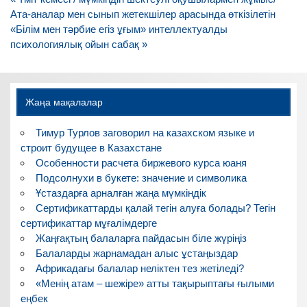
по
Ата-аналар мен сынып жетекшілер арасында өткізілетін
записям
«Білім мен тәрбие егіз ұғым» интеллектуалды
психологиялық ойын сабақ »
Жаңа мақалалар
Тимур Турлов заговорил на казахском языке и
строит будущее в Казахстане
Особенности расчета биржевого курса юаня
Подсолнухи в букете: значение и символика
Ұстаздарға арналған жаңа мүмкіндік
Сертификаттарды қалай тегін алуға болады? Тегін
сертификаттар мұғалімдерге
Жаңғақтың балаларға пайдасын біле жүріңіз
Балаларды жарнамадан алыс ұстаңыздар
Африкадағы балалар неліктен тез жетіледі?
«Менің атам – шежіре» атты тақырыптағы ғылыми
еңбек