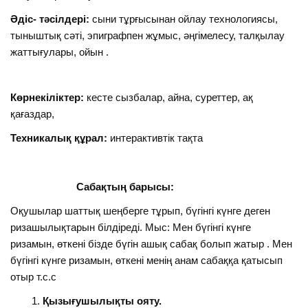
Әдіс- тәсілдері:
сыни тұрғысынан ойлау технологиясы,
тыныштық сәті, эпиграфпен жұмыс, әңгімелесу, талқылау
жаттығулары, ойын .
Көрнекіліктер:
кесте сызбалар, айна, суреттер, ақ
қағаздар,
Техникалық құрал:
интерактивтік тақта
Сабақтың барысы:
Оқушылар шаттық шеңберге тұрып, бүгінгі күнге деген
ризашылықтарын білдіреді. Мыс: Мен бүгінгі күнге
ризамын, өткені бізде бүгін ашық сабақ болып жатыр . Мен
бүгінгі күнге ризамын, өткені менің анам сабаққа қатысып
отыр т.с.с
Қызығушылықты ояту.