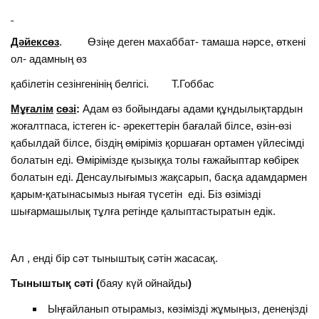
Дәйексөз
. Өзіңе деген махаббат- тамаша нәрсе, өткені
ол- адамның өз
қабілетін сезінгенінің белгісі. Т.Гоббас
Мұғалім
сөзі
:
Адам өз бойындағы адами құндылықтардын
жоғалтпаса, істеген іс- әрекеттерін бағалай білсе, өзін-өзі
қабылдай білсе, біздің өміріміз қоршаған ортамен үйлесімді
болатын еді. Өмірімізде қызыққа толы ғажайыптар көбірек
болатын еді. Денсаулығымыз жақсарып, басқа адамдармен
қарым-қатынасымыз нығая түсетін еді. Біз өзімізді
шығармашылық тұлға ретінде қалыптастыратын едік.
Ал , енді бір сәт тыныштық сәтін жасасақ.
Тыныштық сәті (
баяу күй ойнайды
)
Ыңғайланып отырамыз, көзімізді жұмыңыз, денеңізді