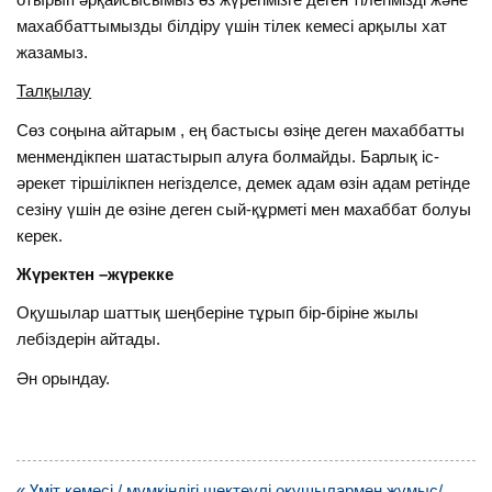
махаббаттымызды білдіру үшін тілек кемесі арқылы хат
жазамыз.
Талқылау
Сөз соңына айтарым , ең бастысы өзіңе деген махаббатты
менмендікпен шатастырып алуға болмайды. Барлық іс-
әрекет тіршілікпен негізделсе, демек адам өзін адам ретінде
сезіну үшін де өзіне деген сый-құрметі мен махаббат болуы
керек.
Жүректен –жүрекке
Оқушылар шаттық шеңберіне тұрып бір-біріне жылы
лебіздерін айтады.
Ән орындау.
Навигация
« Үміт кемесі / мүмкіндігі шектеулі оқушылармен жұмыс/