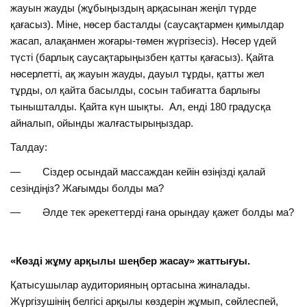
жауын жауды (жұбыңыздың арқасынан жеңіл түрде
қағасыз). Міне, нөсер басталды (саусақтармен қимылдар
жасап, алақанмен жоғары-төмен жүргізесіз). Нөсер үдей
түсті (барлық саусақтарыңызбен қатты қағасыз). Қайта
нөсерлетті, ақ жауын жауды, дауыл тұрды, қатты жел
тұрды, ол қайта басылды, сосын табиғатта барлығы
тынышталды. Қайта күн шықты. Ал, енді 180 градусқа
айналып, ойынды жалғастырыңыздар.
Талдау:
— Сіздер осындай массаждан кейін өзіңізді қалай
сезіндіңіз? Жағымды болды ма?
— Әлде тек әрекеттерді ғана орындау қажет болды ма?
«Көзді жұму арқылы шеңбер жасау» жаттығуы.
Қатысушылар аудиторияның ортасына жиналады.
Жүргізушінің белгісі арқылы көздерін жұмып, сөйлеспей,