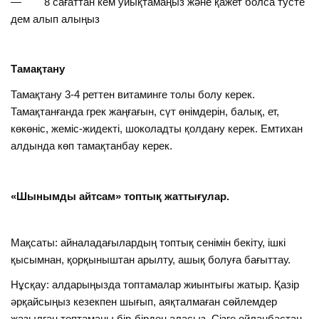
— 8 сағаттан кем уйықтамаңыз және қажет болса тусте
дем алып алыңыз
Тамақтану
Тамақтану 3-4 реттен витаминге толы болу керек.
Тамақтанғанда грек жаңғағын, сүт өнімдерін, балық, ет,
көкөніс, жеміс-жидекті, шоколадты қолдану керек. Емтихан
алдында көп тамақтанбау керек.
«
Шынымды айтсам
» топтық жаттығулар.
Мақсаты: айналадағылардың топтық сенімін бекіту, ішкі
қысымнан, қорқыныштан арылту, ашық болуға бағыттау.
Нұсқау: алдарыңызда топтамалар жиынтығы жатыр. Қазір
әрқайсыңыз кезекпен шығып, аяқталмаған сөйлемдер
жазылған топтаманы бір-бірден аласыз. Сізге ойланбастан