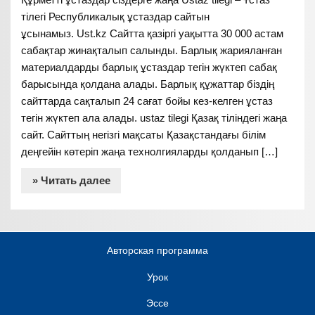
тілегі Республикалық ұстаздар сайтын
ұсынамыз. Ust.kz Сайтта қазіргі уақытта 30 000 астам
сабақтар жинақталып салынды. Барлық жарияланған
материалдарды барлық ұстаздар тегін жүктеп сабақ
барысында қолдана алады. Барлық құжаттар біздің
сайттарда сақталып 24 сағат бойы кез-келген ұстаз
тегін жүктеп ала алады. ustaz tilegi Қазақ тіліндегі жаңа
сайт. Сайттың негізгі мақсаты Қазақстандағы білім
деңгейін көтеріп жаңа технолгияларды қолданып […]
» Читать далее
Авторская программа
Урок
Эссе