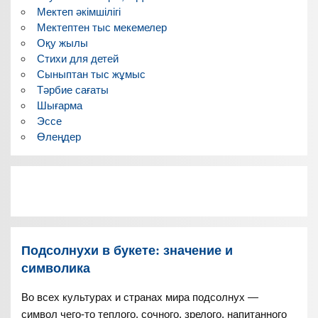
Мектеп әкімшілігі
Мектептен тыс мекемелер
Оқу жылы
Стихи для детей
Сыныптан тыс жұмыс
Тәрбие сағаты
Шығарма
Эссе
Өлеңдер
Подсолнухи в букете: значение и
символика
Во всех культурах и странах мира подсолнух —
символ чего-то теплого, сочного, зрелого, напитанного