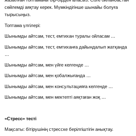
сөйлемді аяқтау керек. Мүмкіндігінше шынайы болуға
тырысыңыз.
Топтама үлгілері:
Шынымды айтсам, тест, емтихан туралы ойласам …
Шынымды айтсам, тест, емтиханға дайындалып жатқанда
…
Шынымды айтсам, мен үйге келгенде …
Шынымды айтсам, мен қобалжығанда …
Шынымды айтсам, мен консультацияға келгенде …
Шынымды айтсам, мен мектепті аяқтаған жоқ …
«Стресс» тесті
Мақсаты: бітірушінің стресске берілгіштігін анықтау.