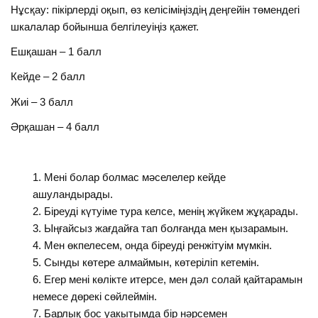
Нұсқау: пікірлерді оқып, өз келісіміңіздің деңгейін төмендегі
шкалалар бойынша белгілеуіңіз қажет.
Ешқашан – 1 балл
Кейде – 2 балл
Жиі – 3 балл
Әрқашан – 4 балл
Мені болар болмас мәселелер кейде
ашуландырады.
Біреуді күтуіме тура келсе, менің жүйкем жұқарады.
Ыңғайсыз жағдайға тап болғанда мен қызарамын.
Мен өкпелесем, онда біреуді ренжітуім мүмкін.
Сынды көтере алмаймын, көтеріліп кетемін.
Егер мені көлікте итерсе, мен дәл солай қайтарамын
немесе дөрекі сөйлеймін.
Барлық бос уакытымда бір нәрсемен