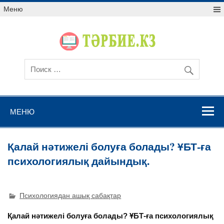
Меню
МЕНЮ
Қалай нәтижелі болуға болады? ҰБТ-ға
психологиялық дайындық.
Психологиядан ашық сабақтар
Қалай нәтижелі болуға болады?
ҰБТ-ға психологиялық