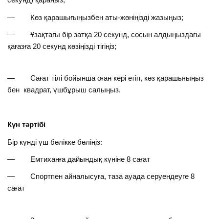
— Көз қарашығыңызбен аты-жөніңізді жазыңыз;
— Ұзақтағы бір затқа 20 секунд, сосын алдыңыздағы
қағазға 20 секунд көзіңізді тігіңіз;
— Сағат тілі бойынша оған кері етіп, көз қарашығыңыз
бен квадрат, үшбұрыш салыңыз.
Күн тәртібі
Бір күнді үш бөлікке бөліңіз:
— Емтиханға дайындық күніне 8 сағат
— Спортпен айналысуға, таза ауада серуендеуге 8
сағат