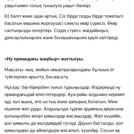
уақытымен толық тынығуға уақыт бөліңіз.
61 балл және одан артық. Сіз бірде газды бірде тежегішті
басатын машина жүргізушісі сияқты өмір сүресіз. Өмір
салтыңызды өзгертіңіз. Сіздің стресс жағдайыңыз,
денсаулығыңызға және болашағыңызға қауіп келтіреді.
«Ну ормандағы жаңбыр» жаттығуы.
Мақсаты: иық, мойын омыртқаларындағы бұлшық ет
түйсінуінен арылту, босаңсыту.
Нұсқау: бір-біріңізбен тығыз тұрыңыздар. Өздеріңізді ну
ормандағыдай елестетіңіздер. Ауа-райы алдымен керемет
еді, күн ашық, өте ыстық және қапырық болатын. Міне
кішкене жел ұрды. Алдыңызда тұрған адамның арқасына
қолыңызбен жеңіл қимылдар жасаңыздар. Жел күшейіп,
қол қимылы да жылдамдай түседі. Дауыл басталды, қол
қимылдары да айналдыра жасалып, күшейді. Сосын ақ