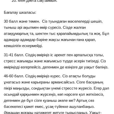
Мен диета сақтаймын.
Бағалау шкаласы:
30 балл және төмен. Сіз туындаған мәселелерді шешіп,
тыныш әрі ақылмен өмір сүресіз. Сізде жалған
атаққұмарлық та, шектен тыс қарапайымдылық та жоқ. Бұл
адамдар адамдар бәріне жақсы жағынан ғана қарап,
кемшілігін ескермейді.
31-41 балл. Сіздің өміріңіз іс әрекет пен арпалысқа толы,
стресс жағымды және жағымсыз түрде әсерін тигізеді. Сіз
өміріңізді өзгерпейсіз, дегенмен де өзіңізге де уақыт бөліңіз.
46-60 балл. Сіздің өміріңіз күрес. Сіз атақты болуды
ұнатасыз және карьераны армансайсыз. Сізге басқаның
пікірі маңызды, сондықтан үнемі стрессте жүресіз. Егер дәл
осындай қарқынмен жүрсеңіз, көп нәрсеге қол жеткізесіз,
дегенмен де бұл сізге қуаныш әкеле ме? Артық сөз
бәсекелесі қажет емес, ұсақ-түйекке ашуланбаңыз.
Әрқашан жоғары нәтижегет жетуге тырыспаңыз. Уақыт-