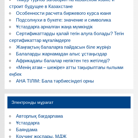
строит будущее в Казахстане
Особенности расчета биржевого курса юаня
Подсолнухи в букете: значение и символика
Ұстаздарға арналған жаңа мүмкіндік
Сертификаттарды қалай тегін алуға болады? Тегін
сертификаттар мұғалімдерге
Жаңғақтың балаларға пайдасын біле жүріңіз
Балаларды жарнамадан алыс ұстаңыздар
Африкадағы балалар неліктен тез жетіледі?
«Менің атам – шежіре» атты тақырыптағы ғылыми
еңбек
АНА ТІЛІМ: Бала тәрбиесіндегі орны
Электронды мұрағат
Авторлық бағдарлама
Ұстаздарға
Баяндама
Коучинг жоспары, МДЖ