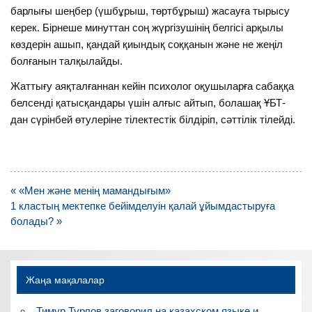
барлығы шеңбер (үшбұрыш, төртбұрыш) жасауға тырысу
керек. Бірнеше минуттан соң жүргізушінің белгісі арқылы
көздерін ашып, қандай қиындық соққанын және не жеңіл
болғанын талқылайды.
Жаттығу аяқталғаннан кейін психолог оқушыларға сабаққа
белсенді қатысқандары үшін алғыс айтып, болашақ ҰБТ-
дан сүрінбей өтулеріне тілектестік білдіріп, сәттілік тілейді.
Навигация
« «Мен және менің мамандығым»
по
1 кластың мектепке бейімделуін қалай ұйымдастыруға
записям
болады? »
Жаңа мақалалар
Тимур Турлов заговорил на казахском языке и