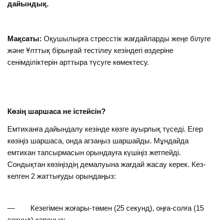
дайын
дық.
Мақсат
ы
:
Оқушылырға стресстік жағдайларды жеңе білуге
және Ұлттық бірыңғай тестілеу кезіндегі өздеріне
сенімділіктерін арттыра түсуге көмектесу.
Көзің шаршаса не істейсін?
Емтиханға дайындалу кезінде көзге ауырлық түседі. Егер
көзіңіз шаршаса, онда агзаңыз шаршайды. Мұндайда
емтихан тапсырмасын орындауға күшіңіз жетпейді.
Сондықтан көзіңіздің демалуына жағдай жасау керек. Кез-
келген 2 жаттығуды орындаңыз:
— Кезегімен жоғары-төмен (25 секунд), оңға-солға (15
секунд) қараңыз;