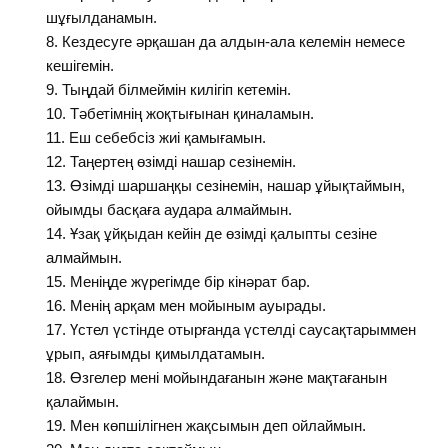
шұғылданамын.
Кездесуге әрқашан да алдын-ала келемін немесе
кешігемін.
Тыңдай білмеймін килігіп кетемін.
Тәбетімнің жоқтығынан қиналамын.
Еш себебсіз жиі қамығамын.
Таңертең өзімді нашар сезінемін.
Өзімді шаршаңқы сезінемін, нашар ұйықтаймын,
ойымды басқаға аудара алмаймын.
Ұзақ ұйқыдан кейін де өзімді қалыпты сезіне
алмаймын.
Меніңде жүрегімде бір кінәрат бар.
Менің арқам мен мойыным ауырады.
Үстел үстінде отырғанда үстелді саусақтарыммен
ұрып, аяғымды қимылдатамын.
Өзгелер мені мойындағанын және мақтағанын
қалаймын.
Мен көпшілігнен жақсымын деп ойлаймын.