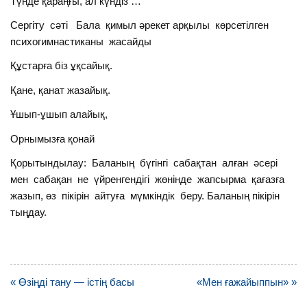
Түнде қараңғы, ал күндіз …
Сергіту сәті Бала қимыл әрекет арқылы көрсетілген
психогимнастиканы жасайды
Құстарға біз ұқсайық.
Қане, қанат жазайық.
Ұшып-ұшып алайық,
Орнымызға қонай
Қорытындылау: Баланың бүгінгі сабақтан алған әсері
мен сабақан не үйренгендігі жөнінде жапсырма қағазға
жазып, өз пікірін айтуға мүмкіндік беру. Баланың пікірін
тыңдау.
Навигация
« Өзіңді тану — істің басы
«Мен ғажайыппын» »
по