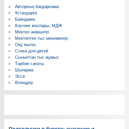
Авторлық бағдарлама
Ұстаздарға
Баяндама
Коучинг жоспары, МДЖ
Мектеп әкімшілігі
Мектептен тыс мекемелер
Оқу жылы
Стихи для детей
Сыныптан тыс жұмыс
Тәрбие сағаты
Шығарма
Эссе
Өлеңдер
Подсолнухи в букете: значение и