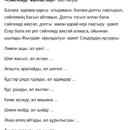
Балаға қарама-қарсы отырамын, балаға допты лақтырып,
сөйлемнің басын айтамын. Допты тосып алған бала
сөйлемді аяқтап, допты маған қарай кері лақтыру қажет.
Егер бала екі рет сөйлемді аяқтай алмаса, ойыннан
шығады.Жылдам орындалуы қажет Сөздердің нұсқауы:
Лимон ащы, ал қант …
Шөп жасыл, ал аспан …
Ағашты аралайды, ал шегені …
Құстар ұяда тұрады, ал адамдар …
Құс ұшады, ал жылан …
Кеме жүзеді, ал машина …
Шиені жейді, ал шәйді …
Әнші өлең айтады, ал құрылысшы …