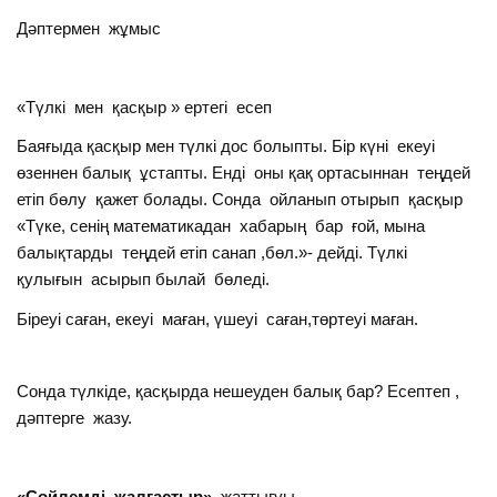
Дәптермен жұмыс
«Түлкі мен қасқыр » ертегі есеп
Баяғыда қасқыр мен түлкі дос болыпты. Бір күні екеуі
өзеннен балық ұстапты. Енді оны қақ ортасыннан теңдей
етіп бөлу қажет болады. Сонда ойланып отырып қасқыр
«Түке, сенің математикадан хабарың бар ғой, мына
балықтарды теңдей етіп санап ,бөл.»- дейді. Түлкі
қулығын асырып былай бөледі.
Біреуі саған, екеуі маған, үшеуі саған,төртеуі маған.
Сонда түлкіде, қасқырда нешеуден балық бар? Есептеп ,
дәптерге жазу.
«Сөйлемді жалғастыр»
жаттығуы.