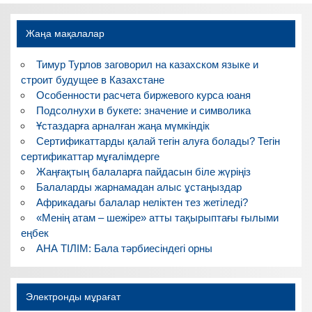
записям
Жаңа мақалалар
Тимур Турлов заговорил на казахском языке и
строит будущее в Казахстане
Особенности расчета биржевого курса юаня
Подсолнухи в букете: значение и символика
Ұстаздарға арналған жаңа мүмкіндік
Сертификаттарды қалай тегін алуға болады? Тегін
сертификаттар мұғалімдерге
Жаңғақтың балаларға пайдасын біле жүріңіз
Балаларды жарнамадан алыс ұстаңыздар
Африкадағы балалар неліктен тез жетіледі?
«Менің атам – шежіре» атты тақырыптағы ғылыми
еңбек
АНА ТІЛІМ: Бала тәрбиесіндегі орны
Электронды мұрағат