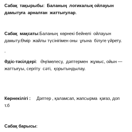
Сабақ тақырыбы
:
Баланың логикалық ойлауын
дамытуға арналған жаттығулар
.
Сабақ мақсаты
:Баланың көрнекі бейнелі ойлауын
дамыту.Өмір жайлы түсінігімен оны ұғына білуге үйрету.
.
Әдіс-тәсілдері
: Әңгімелесу, дәптермен жұмыс, ойын —
жаттығуы, сергіту сәті, қорытындылау.
Көрнекілігі :
Дәптер , қаламсап, жапсырма қағаз, доп
т.б
Сабақ барысы
: