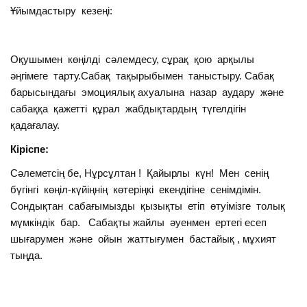
Ұйымдастыру кезеңі:
Оқушымен көңілді сәлемдесу, сұрақ қою арқылы
әңгімеге тарту.Сабақ тақырыбымен таныстыру. Сабақ
барысындағы эмоциялық ахуалына назар аудару және
сабаққа қажетті құрал жабдықтардың түгелдігін
қадағалау.
Кіріспе:
Сәлеметсің бе, Нұрсұлтан ! Қайырлы күн! Мен сенің
бүгінгі көңіл-күйіңнің көтеріңкі екендігіне сенімдімін.
Сондықтан сабағымызды қызықты етіп өтуімізге толық
мүмкіндік бар.
Сабақты жайлы әуенмен ертегі есеп
шығарумен және ойын жаттығумен бастайық , мұхият
тыңда.