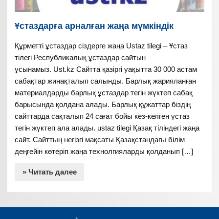
Ұстаздарға арналған жаңа мүмкіндік
Құрметті ұстаздар сіздерге жаңа Ustaz tilegi – Ұстаз
тілегі Республикалық ұстаздар сайтын
ұсынамыз. Ust.kz Сайтта қазіргі уақытта 30 000 астам
сабақтар жинақталып салынды. Барлық жарияланған
материалдарды барлық ұстаздар тегін жүктеп сабақ
барысында қолдана алады. Барлық құжаттар біздің
сайттарда сақталып 24 сағат бойы кез-келген ұстаз
тегін жүктеп ала алады. ustaz tilegi Қазақ тіліндегі жаңа
сайт. Сайттың негізгі мақсаты Қазақстандағы білім
деңгейін көтеріп жаңа технолгияларды қолданып […]
» Читать далее