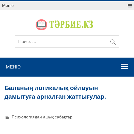
Меню
МЕНЮ
Баланың логикалық ойлауын
дамытуға арналған жаттығулар.
Психологиядан ашық сабақтар