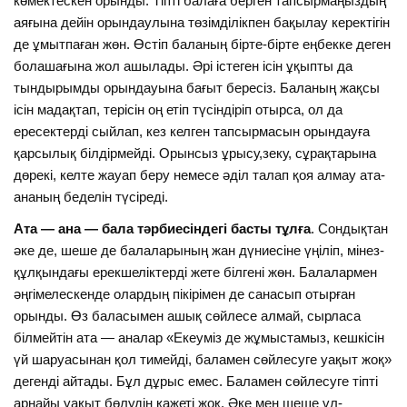
көмектескен орынды. Тіпті балаға берген тапсырмаңыздың
аяғына дейін орындаулына төзімділікпен бақылау керектігін
де ұмытпаған жөн. Өстіп баланың бірте-бірте еңбекке деген
болашағына жол ашылады. Әрі істеген ісін ұқыпты да
тындырымды орындауына бағыт бересіз. Баланың жақсы
ісін мадақтап, терісін оң етіп түсіндіріп отырса, ол да
ересектерді сыйлап, кез келген тапсырмасын орындауға
қарсылық білдірмейді. Орынсыз ұрысу,зеку, сұрақтарына
дөрекі, келте жауап беру немесе әділ талап қоя алмау ата-
ананың беделін түсіреді.
Ата — ана — бала тәрбиесіндегі басты тұлға
. Сондықтан
әке де, шеше де балаларының жан дүниесіне үңіліп, мінез-
құлқындағы ерекшеліктерді жете білгені жөн. Балалармен
әңгімелескенде олардың пікірімен де санасып отырған
орынды. Өз баласымен ашық сөйлесе алмай, сырласа
білмейтін ата — аналар «Екеуміз де жұмыстамыз, кешкісін
үй шаруасынан қол тимейді, баламен сөйлесуге уақыт жоқ»
дегенді айтады. Бұл дұрыс емес. Баламен сөйлесуге тіпті
арнайы уақыт бөлудің қажеті жоқ. Әке мен шеше ұл-