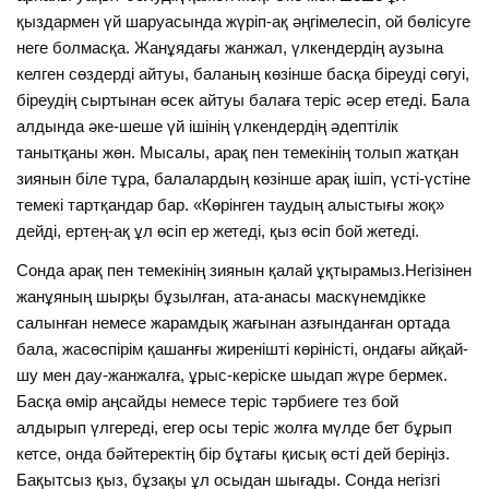
қыздармен үй шаруасында жүріп-ақ әңгімелесіп, ой бөлісуге
неге болмасқа. Жанұядағы жанжал, үлкендердің аузына
келген сөздерді айтуы, баланың көзінше басқа біреуді сөгуі,
біреудің сыртынан өсек айтуы балаға теріс әсер етеді. Бала
алдында әке-шеше үй ішінің үлкендердің әдептілік
танытқаны жөн. Мысалы, арақ пен темекінің толып жатқан
зиянын біле тұра, балалардың көзінше арақ ішіп, үсті-үстіне
темекі тартқандар бар. «Көрінген таудың алыстығы жоқ»
дейді, ертең-ақ ұл өсіп ер жетеді, қыз өсіп бой жетеді.
Сонда арақ пен темекінің зиянын қалай ұқтырамыз.Негізінен
жанұяның шырқы бұзылған, ата-анасы маскүнемдікке
салынған немесе жарамдық жағынан азғынданған ортада
бала, жасөспірім қашанғы жиренішті көріністі, ондағы айқай-
шу мен дау-жанжалға, ұрыс-керіске шыдап жүре бермек.
Басқа өмір аңсайды немесе теріс тәрбиеге тез бой
алдырып үлгереді, егер осы теріс жолға мүлде бет бұрып
кетсе, онда бәйтеректің бір бұтағы қисық өсті дей беріңіз.
Бақытсыз қыз, бұзақы ұл осыдан шығады. Сонда негізгі