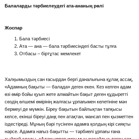
Балаларды тәрбиелеудегі ата-ананың рөлі
Жоспар
Бала тәрбиесі
Ата — ана — бала тәрбиесіндегі басты тұлға
Отбасы – біртұтас мемлекет
Халқымыздың сан ғасырдан бергі даналығына құлақ ассақ,
«Адамның бақыты — балада» деген екен. Кез келген адам
өзі өмір бойы қуып жете алмайтын бақыт деген құдыретті
сөздің өлшемі өмірінің жалғасы ұрпағымен келетініне мән
бермеуі де мүмкін. Біреу бақытын байлықтан тапқысы
келсе, екінші біреуі даңқ пен атақтан, мансап пен қызметтен
іздестіреді. Мұның бәрі түсінген адамға қолдың кірі сияқты
нәрсе. Адамға нағыз бақытты — тәрбиелі ұрпағы ғана
сыйлай алады. «Адам ұрпағымен мың жасайды» деген сөз