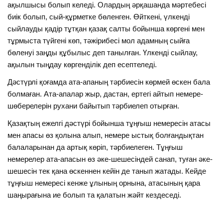
ақылшысы болып келеді. Олардың әрқашанда мәртебесі
биік болып, сый-құрметке бөленген. Өйткені, үлкенді
сыйлауды қадір тұтқан қазақ салты бойынша көргені мен
тұрмыста түйгені көп, тәжірибесі мол адамның сыйға
бөленуі заңды құбылыс деп танылған. Үлкенді сыйлау,
ақылын тыңдау көргенділік деп есептеледі.
Дәстүрлі қоғамда ата-апаның тәрбиесін көрмей өскен бала
болмаған. Ата-апалар жыр, дастан, ертегі айтып немере-
шөберелерін рухани байытып тәрбиелеп отырған.
Қазақтың ежелгі дәстүрі бойынша тұңғыш немересін атасы
мен апасы өз қолына алып, немере ыстық болғандықтан
балаларынан да артық көріп, тәрбиелеген. Тұңғыш
немерелер ата-апасын өз әке-шешесіндей санап, туған әке-
шешесін тек қана өскеннен кейін де танып жатады. Кейде
тұңғыш немересі кенже ұлының орнына, атасының қара
шаңырағына ие болып та қалатын жәйт кездеседі.