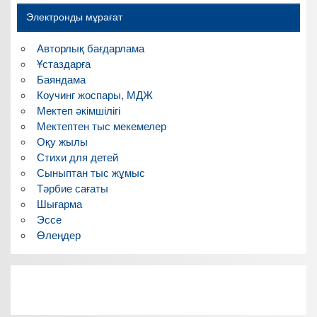
Электронды мұрағат
Авторлық бағдарлама
Ұстаздарға
Баяндама
Коучинг жоспары, МДЖ
Мектеп әкімшілігі
Мектептен тыс мекемелер
Оқу жылы
Стихи для детей
Сыныптан тыс жұмыс
Тәрбие сағаты
Шығарма
Эссе
Өлеңдер