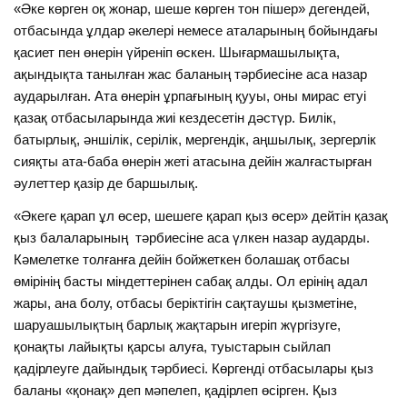
«Әке көрген оқ жонар, шеше көрген тон пішер» дегендей,
отбасында ұлдар әкелері немесе аталарының бойындағы
қасиет пен өнерін үйреніп өскен. Шығармашылықта,
ақындықта танылған жас баланың тәрбиесіне аса назар
аударылған. Ата өнерін ұрпағының қууы, оны мирас етуі
қазақ отбасыларында жиі кездесетін дәстүр. Билік,
батырлық, әншілік, серілік, мергендік, аңшылық, зергерлік
сияқты ата-баба өнерін жеті атасына дейін жалғастырған
әулеттер қазір де баршылық.
«Әкеге қарап ұл өсер, шешеге қарап қыз өсер» дейтін қазақ
қыз балаларының тәрбиесіне аса үлкен назар аударды.
Кәмелетке толғанға дейін бойжеткен болашақ отбасы
өмірінің басты міндеттерінен сабақ алды. Ол ерінің адал
жары, ана болу, отбасы беріктігін сақтаушы қызметіне,
шаруашылықтың барлық жақтарын игеріп жүргізуге,
қонақты лайықты қарсы алуға, туыстарын сыйлап
қадірлеуге дайындық тәрбиесі. Көргенді отбасылары қыз
баланы «қонақ» деп мәпелеп, қадірлеп өсірген. Қыз