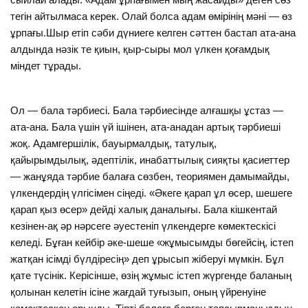
тегін айтылмаса керек. Олай болса адам өмірінің мәні — өз
ұрпағы.Шыр етіп сәби дүниеге келген сәттен бастап ата-ана
алдында нәзік те қиын, қыр-сыры мол үлкен қоғамдық
міндет тұрады.
Ол — бала тәрбиесі. Бала тәрбиесінде алғашқы ұстаз —
ата-ана. Бала үшін үй ішінен, ата-анадан артық тәрбиеші
жоқ. Адамгершілік, бауырмалдық, татулық,
қайырымдылық, әдептілік, инабаттылық сияқты қасиеттер
— жанұяда тәрбие балаға сөзбен, теориямен дамымайды,
үлкендердің үлгісімен сіңеді. «Әкеге қарап ұл өсер, шешеге
қарап қыз өсер» дейді халық даналығы. Бала кішкентай
кезінен-ақ әр нәрсеге әуестеніп үлкендерге көмектескісі
келеді. Бұған кейбір әке-шеше «жұмысымды бөгейсің, істеп
жатқан ісімді бүлдіресің» деп ұрысып жіберуі мүмкін. Бұл
қате түсінік. Керісінше, өзің жұмыс істеп жүргенде баланың
қолынан келетін ісіне жағдай туғызып, оның үйренуіне