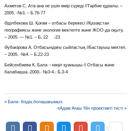
Ахметов С. Ата-ана не үшін өмір сүреді //Тәрбие құралы. –
2005. -№3. – Б.76-77
Әділбекова Ш. Қоғам – отбасы берекесі //Қазақстан
географиясы және экология мектепте және ЖОО-да оқыту.
– 2005. — №1. – Б. 22 -23
Әубакірова А. Отбасындағы сыйластық //Бастауыш мектеп.
– 2005. -№4. – Б.22-23
Бейсенбиева К. Бала – көңіл қуанышы // Отбасы және
балабақша.-2000.- №3-4.- Б.3-4
Навигация
« Бала- біздің болашағымыз.
по
«Адам Ағаш Үй» проективті тесті »
записям