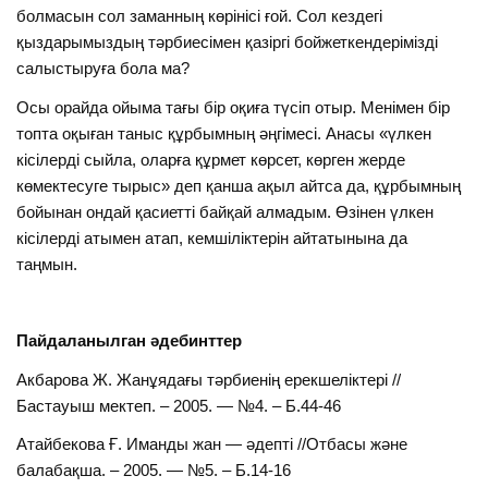
болмасын сол заманның көрінісі ғой. Сол кездегі
қыздарымыздың тәрбиесімен қазіргі бойжеткендерімізді
салыстыруға бола ма?
Осы орайда ойыма тағы бір оқиға түсіп отыр. Менімен бір
топта оқыған таныс құрбымның әңгімесі. Анасы «үлкен
кісілерді сыйла, оларға құрмет көрсет, көрген жерде
көмектесуге тырыс» деп қанша ақыл айтса да, құрбымның
бойынан ондай қасиетті байқай алмадым. Өзінен үлкен
кісілерді атымен атап, кемшіліктерін айтатынына да
таңмын.
Пайдаланылган әдебинттер
Акбарова Ж. Жанұядағы тәрбиенің ерекшеліктері //
Бастауыш мектеп. – 2005. — №4. – Б.44-46
Атайбекова Ғ. Иманды жан — әдепті //Отбасы және
балабақша. – 2005. — №5. – Б.14-16