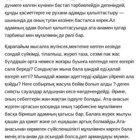
дүниеге келген күнінен бастап тәрбиелейді» дегеніндей,
құнды қасиеттерге не рухани адамды қалыптастыру —
шынында да оның туған кезінен басталса керек.Ал
адамның адам болып қалыптасуында ата-анамен қатар
тәрбиеші мен мұғалімнің де рөлі бар.
Қарапайым мысалға жүгінсек,мектепке келген кезінде
сондай сүйкімді, тілалғыш, жүрегі таза, сезімі пәк жас
бүлдіршін орта немесе жоғары буынға келгенде неге өзгеріп
сала береді? Сондықтан мына бала қандай еді,қалай
өзгеріп кетті? Мынадай жаман әдеттерді қайдан үйреніп ала
қойды? Неге озбырлық жасуға бейім болып алды ?-деген
сияқты сауалдар алдыңнан кесе-көлденеңдейді. Әрине,
оның себептерін жан-жақтан іздеуге болады. Ата-анасын
жүрген ортасын қосқанда оның тәрбиесіне мұғалімнен
басқа бірнеше адамның қатысы бар. Балаға жүрек жылуы
қашан да қажет және ол ешқашан артық болмайды.Ата-
анасынан көрмеген сүйіспеншілікті мұғалімнен көрген бала
менің ата-анам да осындай болса,деп армандауы мүмкін.