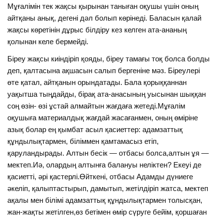
Мұғалімін тек жақсы қырынан таныған оқушы үшін оның
айтқаны анық, дегені дәл болып көрінеді. Баласын қалай
жақсы көретінін дұрыс білдіру кез келген ата-ананың
қолынан келе бермейді.
Біреу жақсы киіндіріп қояды, біреу тамағы тоқ болса болды
деп, қалтасына ақшасын салып бергеніне мәз. Біреулері
өте қатал, айтқанын орындатады. Бала қорыққаннан
уақытша тыңдайды, бірақ ата-анасының уысынан шыққан
соң өзін- өзі ұстай алмайтын жағдаға жетеді.Мұғалім
оқушыға материалдық жағдай жасағанмен, оның өміріне
азық болар ең қымбат асыл қасиеттер: адамзаттық
құндылықтармен, біліммен қамтамасыз етіп,
қаруландырады. Алтын бесік — отбасы болса,алтын ұя —
мектеп.Иә, олардың алтынға балануы неліктен? Екеуі де
қасиетті, әрі қастерлі.Өйткені, отбасы Адамды дүниеге
әкеліп, қалыптастырып, дамытып, жетілдіріп жатса, мектеп
ақалы мен білімі адамзаттық құндылықтармен толысқан,
жан-жақты жетілген,өз бетімен өмір сүруге бейім, қоршаған