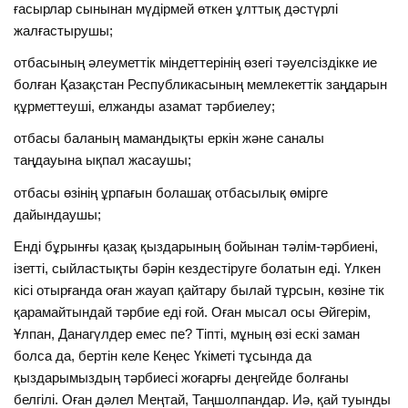
ғасырлар сынынан мүдірмей өткен ұлттық дәстүрлі
жалғастырушы;
отбасының әлеуметтік міндеттерінің өзегі тәуелсіздікке ие
болған Қазақстан Республикасының мемлекеттік заңдарын
құрметтеуші, елжанды азамат тәрбиелеу;
отбасы баланың мамандықты еркін және саналы
таңдауына ықпал жасаушы;
отбасы өзінің ұрпағын болашақ отбасылық өмірге
дайындаушы;
Енді бұрынғы қазақ қыздарының бойынан тәлім-тәрбиені,
ізетті, сыйластықты бәрін кездестіруге болатын еді. Үлкен
кісі отырғанда оған жауап қайтару былай тұрсын, көзіне тік
қарамайтындай тәрбие еді ғой. Оған мысал осы Әйгерім,
Ұлпан, Данагүлдер емес пе? Тіпті, мұның өзі ескі заман
болса да, бертін келе Кеңес Үкіметі тұсында да
қыздарымыздың тәрбиесі жоғарғы деңгейде болғаны
белгілі. Оған дәлел Меңтай, Таңшолпандар. Иә, қай туынды