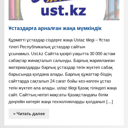
Ұстаздарға арналған жаңа мүмкіндік
Құрметті ұстаздар сіздерге жаңа Ustaz tilegi – Ұстаз
тілегі Республикалық ұстаздар сайтын
ұсынамыз. Ust.kz Сайтта қазіргі уақытта 30 000 астам
сабақтар жинақталып салынды. Барлық жарияланған
материалдарды барлық ұстаздар тегін жүктеп сабақ
барысында қолдана алады. Барлық құжаттар біздің
сайттарда сақталып 24 сағат бойы кез-келген ұстаз
тегін жүктеп ала алады. ustaz tilegi Қазақ тіліндегі жаңа
сайт. Сайттың негізгі мақсаты Қазақстандағы білім
деңгейін көтеріп жаңа технолгияларды қолданып […]
» Читать далее