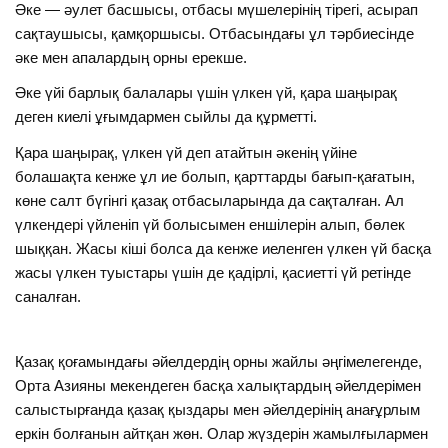
Әке — әулет басшысы, отбасы мүшелерінің тірегі, асырап
сақтаушысы, қамқоршысы. Отбасындағы ұл тәрбиесінде
әке мен апалардың орны ерекше.
Әке үйі барлық балалары үшін үлкен үй, қара шаңырақ
деген киелі ұғымдармен сыйлы да құрметті.
Қара шаңырақ, үлкен үй деп атайтын әкенің үйіне
болашақта кенже ұл ие болып, қарттарды бағып-қағатын,
көне салт бүгінгі қазақ отбасыларында да сақталған. Ал
үлкендері үйленіп үй болысымен еншілерін алып, бөлек
шыққан. Жасы кіші болса да кенже иеленген үлкен үй басқа
жасы үлкен туыстары үшін де қадірлі, қасиетті үй ретінде
саналған.
Қазақ қоғамындағы әйелдердің орны жайлы әңгімелегенде,
Орта Азияны мекендеген басқа халықтардың әйелдерімен
салыстырғанда қазақ қыздары мен әйелдерінің анағұрлым
еркін болғанын айтқан жөн. Олар жүздерін жамылғылармен