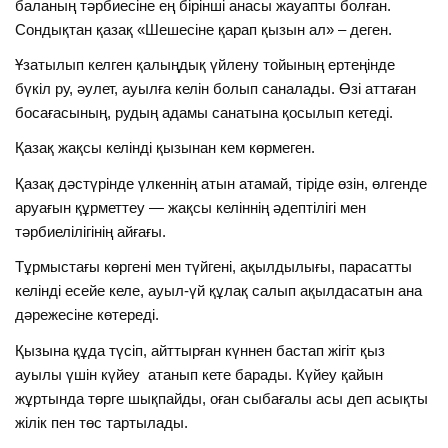
баланың тәрбиесіне ең бірінші анасы жауапты болған.
Сондықтан қазақ «Шешесіне қарап қызын ал» – деген.
Ұзатылып келген қалыңдық үйлену тойының ертеңінде
бүкіл ру, әулет, ауылға келін болып саналады. Өзі аттаған
босағасының, рудың адамы санатына қосылып кетеді.
Қазақ жақсы келінді қызынан кем көрмеген.
Қазақ дәстүрінде үлкеннің атын атамай, тіріде өзін, өлгенде
аруағын құрметтеу — жақсы келіннің әдептілігі мен
тәрбиелілігінің айғағы.
Тұрмыстағы көргені мен түйгені, ақылдылығы, парасатты
келінді есейе келе, ауыл-үй құлақ салып ақылдасатын ана
дәрежесіне көтереді.
Қызына құда түсіп, айттырған күннен бастап жігіт қыз
ауылы үшін күйеу атанып кете барады. Күйеу қайын
жұртында төрге шықпайды, оған сыбағалы асы деп асықты
жілік пен төс тартылады.