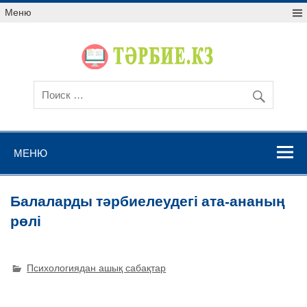
Меню
МЕНЮ
Балаларды тәрбиелеудегі ата-ананың
рөлі
Психологиядан ашық сабақтар