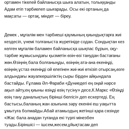
ортамен тікелей байланысқа шыға алатын, толыққанды
Адам етіп тәрбиелеп шығарады. Осы екі ортаның да
мақсаты — ортақ, міндет — біреу.
Демек , мұғалім мен тәрбиеші қаумының қиындықтарға жиі
кездесіп, үнемі толғаныста жүретініде содан. Сондықтан кез
келген мұғалім баламен байланысқа шықпас бұрын, оқу-
тәрбие жұмысындағы қызметін өзін-өзі танудан бастағаны
жөн.Өзіңнің бала болғаныңды, өзіңнің ата-ана екеніңді,
өзіңнің ұстаз екеніңді ой елегінен жиі-жиі өткізіп отырсаң,өзге
алдындағы жауапкершіліктің сыры бірден айқындала
бастайды. Ғұлама Әл-Фараби «Дүниедегі ең оңай нәрсе
ақыл айту,ең қиыны өзіңді өзің түсіну» десе,К.Маркс «Өзіңді
өзің тану даналықтың бірінші белгісі» деп ескертеді. Ең
бастысы,баланың жан азығына зәру екеніні еш уақытта
ұмытуға болмайды.Абай атамыздың жетінші қара сөзінде
«Жас бала анадан туғанда екі түрлі мінезбен
туады.Біріншісі — ішсем,жесем,ұйықтасам деп