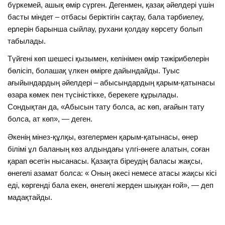
бүркемей, ашық өмір сүрген. Дегенмен, қазақ әйелдері үшін
басты міндет – отбасы беріктігін сақтау, бала тәрбиелеу,
ерлерін барынша сыйлау, рухани қолдау көрсету болып
табылады.
Түйгені көп шешесі қызымен, келінімен өмір тәжірибелерін
бөлісіп, болашақ үлкен өмірге дайындайды. Туыс
ағыйындардың әйелдері – абысындардың қарым-қатынасы
өзара көмек пен түсіністікке, берекеге құрылады.
Сондықтан да, «Абысын тату болса, ас көп, ағайын тату
болса, ат көп», — деген.
Әкенің мінез-құлқы, өзгелермен қарым-қатынасы, өнер
білімі ұл баланың көз алдындағы үлгі-өнеге алатын, соған
қарап өсетін нысанасы. Қазақта біреудің баласы жақсы,
өнегелі азамат болса: « Оның әкесі немесе атасы жақсы кісі
еді, көргенді бала екен, өнегелі жерден шыққан ғой», — деп
мадақтайды.