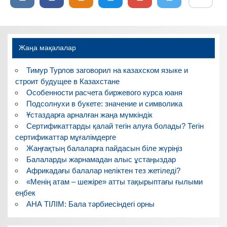
Жаңа мақалалар
Тимур Турлов заговорил на казахском языке и
строит будущее в Казахстане
Особенности расчета биржевого курса юаня
Подсолнухи в букете: значение и символика
Ұстаздарға арналған жаңа мүмкіндік
Сертификаттарды қалай тегін алуға болады? Тегін
сертификаттар мұғалімдерге
Жаңғақтың балаларға пайдасын біле жүріңіз
Балаларды жарнамадан алыс ұстаңыздар
Африкадағы балалар неліктен тез жетіледі?
«Менің атам – шежіре» атты тақырыптағы ғылыми
еңбек
АНА ТІЛІМ: Бала тәрбиесіндегі орны