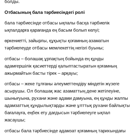
болды.
Отбасының бала тәрбиесіндегі ролі
бала тәрбиесінде отбасы ықпалы басқа тәрбиелік
ықпалдарға қарағанда ең басым болып келуі;
өркениетті, зайырлы, құқықты қоғамның азаматын
тәрбиелеуде отбасы мемлекеттің негізгі буыны;
отбасы – болашақ ұрпақтың бойында ең құнды
адамгершілік қасиеттерді қалыптастыратын қоғамның
ажырмайтын басты тірек – арқауы;
отбасы – жеке тұлғаны әлеуметтендіру міндетін жүзеге
асырушы. Ол болашақ жас азаматтың дене жетілеуіне,
шынығуына, рухани және адами дамуына, ең құнды жалпы
адамзаттық құндылықтарды және ұлттық рухани байлықты
бағалауға, еңбек ету дағдысын тәрбиелеуге ықпал
жасаушы;
отбасы бала тәрбиесінде адамзат қоғамның тарихындағы