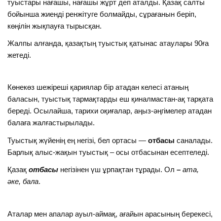
туыстары нағашы, нағашы жұрт деп аталды. Қазақ салты
бойынша жиенді ренжітуге болмайды, сұрағанын беріп,
көңілін жықпауға тырысқан.
Жалпы алғанда, қазақтың туыстық қатынас атаулары 90ға
жетеді.
Көнекөз шежіреші қариялар бір атадан келесі атаның
баласын, туыстық тармақтарды еш қиналмастан-ақ тарқата
береді. Осылайша, тарихи оқиғалар, аңыз-әңгімелер атадан
балаға жалғастырылады.
Туыстық жүйенің ең негізі, бел ортасы —
отбасы
саналады.
Барлық алыс-жақын туыстық – осы отбасынан есептеледі.
Қазақ
отбасы
негізінен үш ұрпақтан тұрады. Ол
–
ата,
әке, бала
.
Аталар мен апалар ауыл-аймақ, ағайын арасының берекесі,