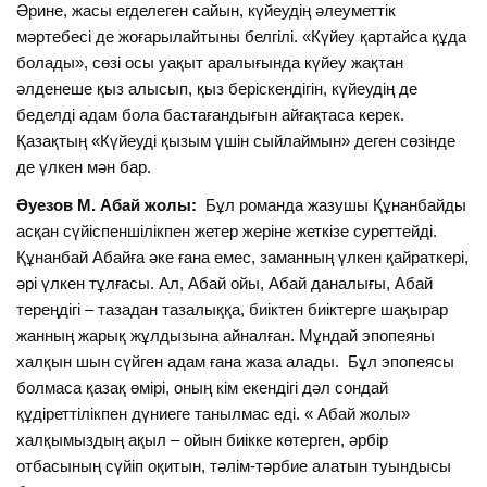
Әрине, жасы егделеген сайын, күйеудің әлеуметтік
мәртебесі де жоғарылайтыны белгілі. «Күйеу қартайса құда
болады», сөзі осы уақыт аралығында күйеу жақтан
әлденеше қыз алысып, қыз беріскендігін, күйеудің де
беделді адам бола бастағандығын айғақтаса керек.
Қазақтың «Күйеуді қызым үшін сыйлаймын» деген сөзінде
де үлкен мән бар.
Әуезов М. Абай жолы:
Бұл романда жазушы Құнанбайды
асқан сүйіспеншілікпен жетер жеріне жеткізе суреттейді.
Құнанбай Абайға әке ғана емес, заманның үлкен қайраткері,
әрі үлкен тұлғасы. Ал, Абай ойы, Абай даналығы, Абай
тереңдігі – тазадан тазалыққа, биіктен биіктерге шақырар
жанның жарық жұлдызына айналған. Мұндай эпопеяны
халқын шын сүйген адам ғана жаза алады. Бұл эпопеясы
болмаса қазақ өмірі, оның кім екендігі дәл сондай
құдіреттілікпен дүниеге танылмас еді. « Абай жолы»
халқымыздың ақыл – ойын биікке көтерген, әрбір
отбасының сүйіп оқитын, тәлім-тәрбие алатын туындысы