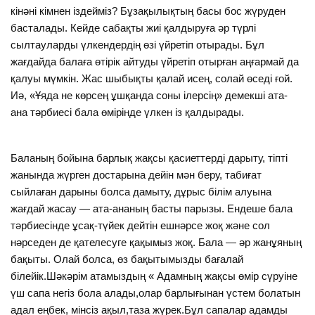
кінәні кімнен іздейміз? Бұзақылықтың басы бос жүруден
басталады. Кейде сабақты жиі қалдыруға әр түрлі
сылтауларды үлкендердің өзі үйретіп отырады. Бұл
жағдайда балаға өтірік айтуды үйретіп отырған аңғармай да
қалуы мүмкін. Жас шыбықты қалай исең, солай өседі ғой.
Иә, «Ұяда не көрсең ұшқанда соны ілерсің» демекші ата-
ана тәрбиесі бала өмірінде үлкен із қалдырады.
Баланың бойына барлық жақсы қасиеттерді дарыту, тіпті
жанында жүрген достарына дейін мән беру, табиғат
сыйлаған дарыны болса дамыту, дұрыс білім алуына
жағдай жасау — ата-ананың басты парызы. Ендеше бала
тәрбиесінде ұсақ-түйек дейтін ешнәрсе жоқ және сол
нәрседен де қателесуге қақымыз жоқ. Бала — әр жанұяның
бақыты. Олай болса, өз бақытымызды бағалай
білейік.Шәкәрім атамыздың « Адамның жақсы өмір сүруіне
үш сапа негіз бола алады,олар барлығынан үстем болатын
адал еңбек, мінсіз ақыл,таза жүрек.Бұл сапалар адамды