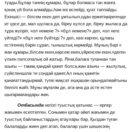
туады.Бұлар тәннің құмары, бұлар болмаса тән жанға
қонақ үй бола алмайды,hәм өзі өспейді, қуат таппайды.
Екіншісі — білсем екен деп ұмтылып,одан ержетіңкірегенде
ит үрсе де, мал шуласа да, біреу күлсе де, біреу жыласа да
тұра жүгіріп, «ол немене ?» «бұл немене?» деп, «ол неге
үйтеді?» «бұл неге бүйтеді ?» деп, көзі көрген, құлағы
естігеннің бәрін сұрап, тыныштық көрмейді. Мұның бәрі «
жан құмары,білсем екен,көрсем екен,үйренсем екен.»деген
үлкен пәлсопалық ой жатыр. Яғни,балаға туғаннан тән
азығы — тамақ қандай қажет болса,жан азығы — жылулық,
сүйіспеншілік те сондай қажет.Ал оның қажетін
қанағаттандырмай, түпкі мақсат ешқашан орындалмайтыны
белгілі жәйт. Мұны мұғалім де, ата-ана да әсте естен
шығармағандары жөн.
Отбасында
негізгі туыстық қатынас — ерлер
жағымен есептелген. Сонымен қатар әйел жағымен де
туыстық байланыстардың атаулары бар. Қыздан туған
балаларды жиен деп атап, балалар үшін шешесінің