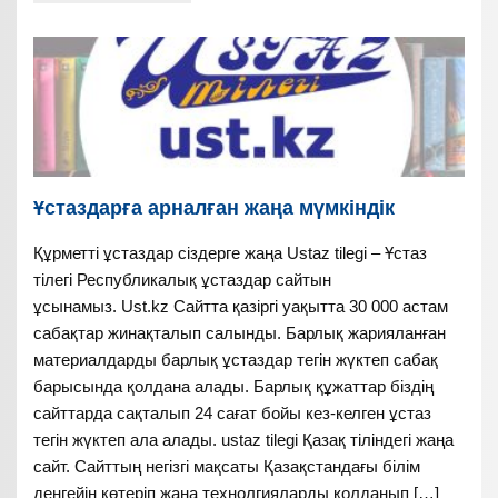
Ұстаздарға арналған жаңа мүмкіндік
Құрметті ұстаздар сіздерге жаңа Ustaz tilegi – Ұстаз
тілегі Республикалық ұстаздар сайтын
ұсынамыз. Ust.kz Сайтта қазіргі уақытта 30 000 астам
сабақтар жинақталып салынды. Барлық жарияланған
материалдарды барлық ұстаздар тегін жүктеп сабақ
барысында қолдана алады. Барлық құжаттар біздің
сайттарда сақталып 24 сағат бойы кез-келген ұстаз
тегін жүктеп ала алады. ustaz tilegi Қазақ тіліндегі жаңа
сайт. Сайттың негізгі мақсаты Қазақстандағы білім
деңгейін көтеріп жаңа технолгияларды қолданып […]