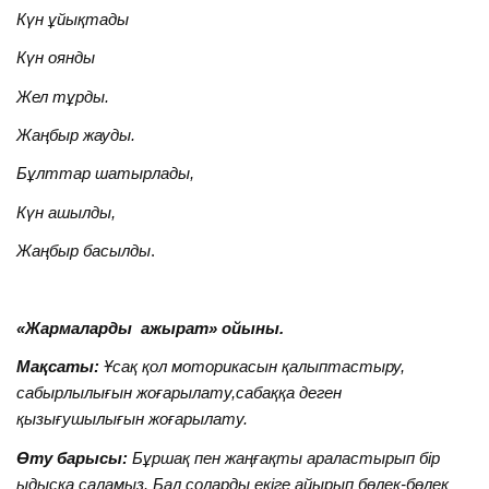
Күн ұйықтады
Күн оянды
Жел тұрды.
Жаңбыр жауды.
Бұлттар шатырлады,
Күн ашылды,
Жаңбыр басылды
.
«Жармаларды ажырат» ойыны.
Мақсаты:
Ұсақ қол моторикасын қалыптастыру,
сабырлылығын жоғарылату,сабаққа деген
қызығушылығын жоғарылату.
Өту барысы:
Бұршақ пен жаңғақты араластырып бір
ыдысқа саламыз. Бал соларды екіге айырып бөлек-бөлек