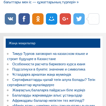
записям
бағыттары мен іс — құжаттарының түрлері» »
Жаңа мақалалар
Тимур Турлов заговорил на казахском языке и
строит будущее в Казахстане
Особенности расчета биржевого курса юаня
Подсолнухи в букете: значение и символика
Ұстаздарға арналған жаңа мүмкіндік
Сертификаттарды қалай тегін алуға болады? Тегін
сертификаттар мұғалімдерге
Жаңғақтың балаларға пайдасын біле жүріңіз
Балаларды жарнамадан алыс ұстаңыздар
Африкадағы балалар неліктен тез жетіледі?
«Менің атам – шежіре» атты тақырыптағы ғылыми