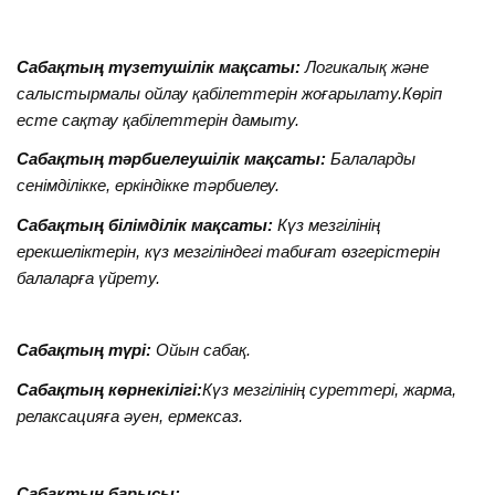
Сабақтың түзетушілік мақсаты:
Логикалық және
салыстырмалы ойлау қабілеттерін жоғарылату.Көріп
есте сақтау қабілеттерін дамыту.
Сабақтың тәрбиелеушілік мақсаты:
Балаларды
сенімділікке, еркіндікке тәрбиелеу.
Сабақтың білімділік мақсаты:
Күз мезгілінің
ерекшеліктерін, күз мезгіліндегі табиғат өзгерістерін
балаларға үйрету.
Сабақтың түрі:
Ойын сабақ.
Сабақтың көрнекілігі:
Күз мезгілінің суреттері, жарма,
релаксацияға әуен, ермексаз.
Сабақтың барысы: