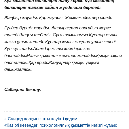
Күз мезгілінін белгілерін табу керек. Күз мезгілінің
белгілерін тапқан сайын жұлдызша беріледі.
Жаңбыр жауады. Қар жауады. Жеміс-жидектер піседі.
Гүлдер бүршік жарады. Жапырақтар сарғайып жерге
түседі.Шаңғы тебеміз. Суға шомыламыз.Құстар жылы
жаққа ұшып кетеді. Құстар жылы жақтан ұшып келеді.
Күн суытады.Адамдар жылы киімдерін кие
бастайды.Малға қажетті жем-шөп жинайды.Қысқа әзірлік
басталады.Қар ериді.Жануарлар қысқы ұйқыға
дайындалады.
Сабақты бекіту.
Навигация
« Суицид қорқынышты қауіпті қадам
по
«Қазіргі кезеңдегі психологиялық қызметтің негізгі жұмыс