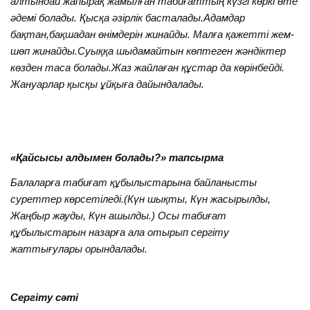
алтындай жапырақ жамылған табиғаттың күзгі көркі өте
әдемі болады. Қысқа әзірлік басталады.Адамдар
бақтан,бақшадан өнімдерін жинайды. Малға қажетті жем-
шөп жинайды.Суыққа шыдамайтын көптеген жәндіктер
көзден таса болады.Жаз жайлаған құстар да көрінбейді.
Жануарлар қысқы ұйқыға дайындалады.
«Қайсысы алдымен болады?» тапсырма
Балаларға табиғат құбылыстарына байланысты
суреттер көрсетіледі.(Күн шықты, Күн жасырылды,
Жаңбыр жауды, Күн ашылды.) Осы табиғат
құбылыстарын назарға ала отырып сергіту
жаттығулары орындалады.
Сергіту сәті