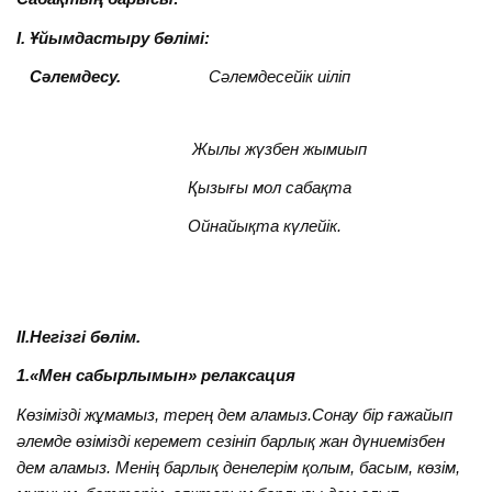
І. Ұйымдастыру бөлімі:
Сәлемдесу.
Сәлемдесейік иіліп
Жылы жүзбен жымиып
Қызығы мол сабақта
Ойнайықта күлейік.
ІІ.Негізгі бөлім.
1.«Мен сабырлымын» релаксация
Көзімізді жұмамыз, терең дем аламыз.Сонау бір ғажайып
әлемде өзімізді керемет сезініп барлық жан дүниемізбен
дем аламыз. Менің барлық денелерім қолым, басым, көзім,