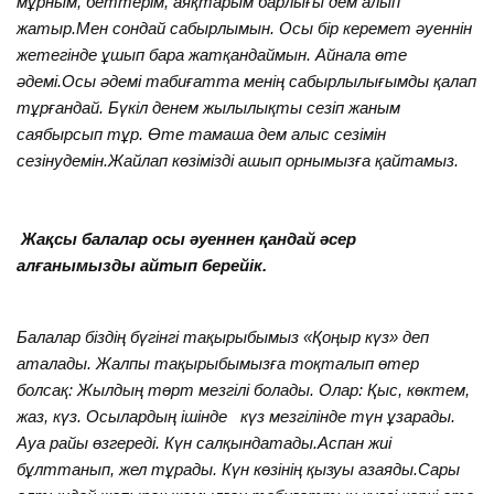
мұрным, беттерім, аяқтарым барлығы дем алып
жатыр.Мен сондай сабырлымын. Осы бір керемет әуеннін
жетегінде ұшып бара жатқандаймын. Айнала өте
әдемі.Осы әдемі табиғатта менің сабырлылығымды қалап
тұрғандай. Бүкіл денем жылылықты сезіп жаным
саябырсып тұр. Өте тамаша дем алыс сезімін
сезінудемін.Жайлап көзімізді ашып орнымызға қайтамыз.
Жақсы балалар осы әуеннен қандай әсер
алғанымызды айтып берейік.
Балалар біздің бүгінгі тақырыбымыз «Қоңыр күз» деп
аталады. Жалпы тақырыбымызға тоқталып өтер
болсақ: Жылдың төрт мезгілі болады. Олар: Қыс, көктем,
жаз, күз. Осылардың ішінде күз мезгілінде түн ұзарады.
Ауа райы өзгереді. Күн салқындатады.Аспан жиі
бұлттанып, жел тұрады. Күн көзінің қызуы азаяды.Сары