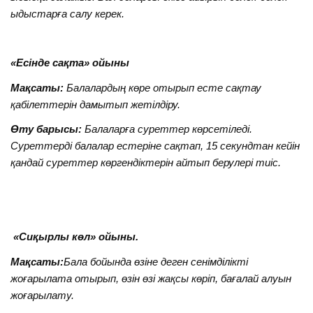
ыдыстарға салу керек.
«Есінде сақта» ойыны
Мақсаты:
Балалардың көре отырып есте сақтау
қабілеттерін дамытып жетілдіру.
Өту барысы:
Балаларға суреттер көрсетіледі.
Суреттерді балалар естеріне сақтап, 15 секундтан кейін
қандай суреттер көргендіктерін айтып берулері тиіс.
«Сиқырлы көл» ойыны.
Мақсаты:
Бала бойында өзіне деген сенімділікті
жоғарылата отырып, өзін өзі жақсы көріп, бағалай алуын
жоғарылату.