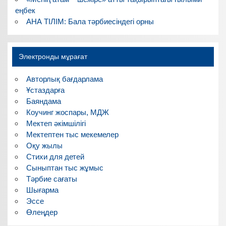
еңбек
АНА ТІЛІМ: Бала тәрбиесіндегі орны
Электронды мұрағат
Авторлық бағдарлама
Ұстаздарға
Баяндама
Коучинг жоспары, МДЖ
Мектеп әкімшілігі
Мектептен тыс мекемелер
Оқу жылы
Стихи для детей
Сыныптан тыс жұмыс
Тәрбие сағаты
Шығарма
Эссе
Өлеңдер