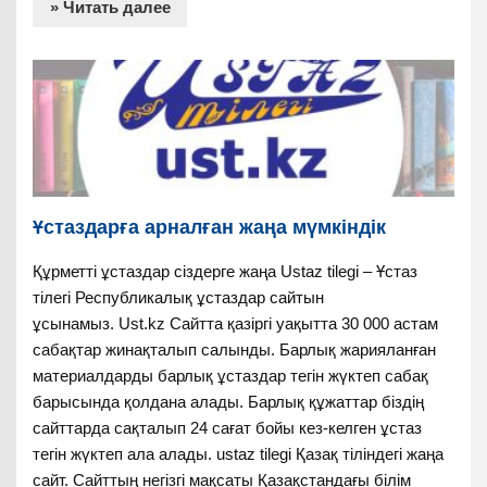
» Читать далее
Ұстаздарға арналған жаңа мүмкіндік
Құрметті ұстаздар сіздерге жаңа Ustaz tilegi – Ұстаз
тілегі Республикалық ұстаздар сайтын
ұсынамыз. Ust.kz Сайтта қазіргі уақытта 30 000 астам
сабақтар жинақталып салынды. Барлық жарияланған
материалдарды барлық ұстаздар тегін жүктеп сабақ
барысында қолдана алады. Барлық құжаттар біздің
сайттарда сақталып 24 сағат бойы кез-келген ұстаз
тегін жүктеп ала алады. ustaz tilegi Қазақ тіліндегі жаңа
сайт. Сайттың негізгі мақсаты Қазақстандағы білім