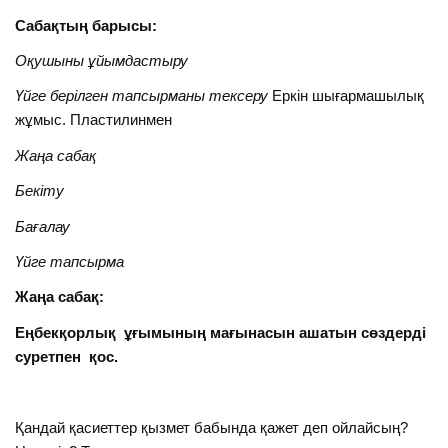
Сабақтың барысы:
Оқушыны ұйымдастыру
Үйге берілген тапсырманы тексеру
Еркін шығармашылық
жұмыс. Пластилинмен
Жаңа сабақ
Бекіту
Бағалау
Үйге тапсырма
Жаңа сабақ:
Еңбекқорлық ұғымының мағынасын ашатын сөздерді
суретпен қос.
Қандай қасиеттер қызмет бабында қажет деп ойлайсың?