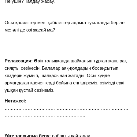
Не үшін? Талдау жасау.
Осы қасиеттер мен қабілеттер адамға туылғанда беріле
ме; әлі де өзі жасай ма?
Релаксация: Өз
ін толыққанда шайқалып тұрған жапырақ
сияқты сезінесін. Балалар аяқ-қолдарын босаңсытып,
көздерін жұмып, шалқасынан жатады. Осы күйде
армандаған қасиеттерді бойына еңгіздіреміз, өзімізді еркі
ұшқан құстай сезінеміз.
Нәтижесі:
………………………………………………………………………
……………………………………………..
Үйге тапсырма беру:
сабақты қайталау