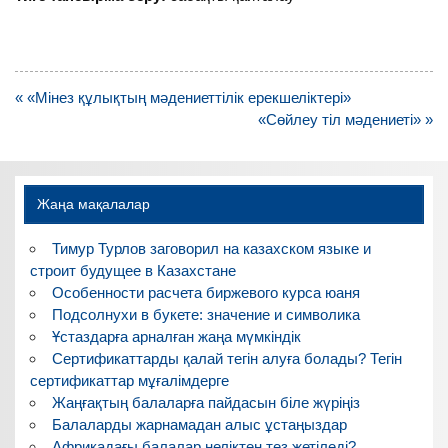
Навигация
« «Мінез құлықтың мәдениеттілік ерекшеліктері»
по
«Сөйлеу тіл мәдениеті» »
записям
Жаңа мақалалар
Тимур Турлов заговорил на казахском языке и
строит будущее в Казахстане
Особенности расчета биржевого курса юаня
Подсолнухи в букете: значение и символика
Ұстаздарға арналған жаңа мүмкіндік
Сертификаттарды қалай тегін алуға болады? Тегін
сертификаттар мұғалімдерге
Жаңғақтың балаларға пайдасын біле жүріңіз
Балаларды жарнамадан алыс ұстаңыздар
Африкадағы балалар неліктен тез жетіледі?