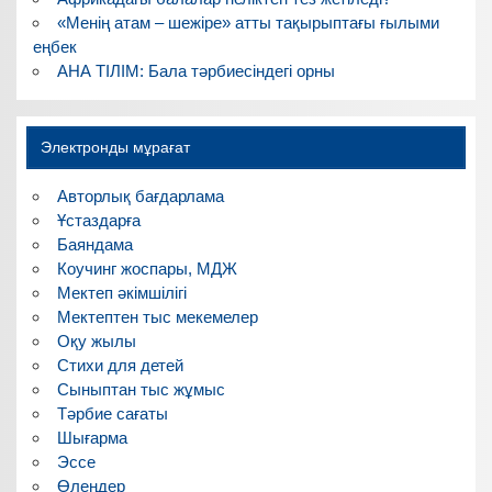
«Менің атам – шежіре» атты тақырыптағы ғылыми
еңбек
АНА ТІЛІМ: Бала тәрбиесіндегі орны
Электронды мұрағат
Авторлық бағдарлама
Ұстаздарға
Баяндама
Коучинг жоспары, МДЖ
Мектеп әкімшілігі
Мектептен тыс мекемелер
Оқу жылы
Стихи для детей
Сыныптан тыс жұмыс
Тәрбие сағаты
Шығарма
Эссе
Өлеңдер