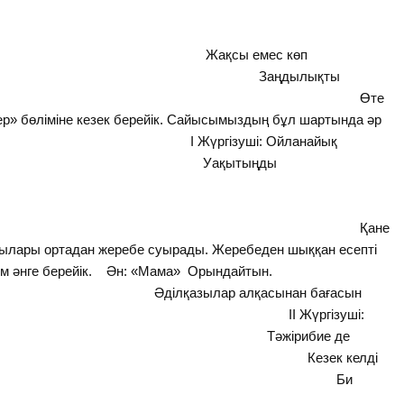
мес көп
 Заңдылықты
сең, Өте
ер» бөліміне кезек берейік. Сайысымыздың бұл шартында әр
айды. І Жүргізуші: Ойланайық
ақытыңды
еп.
е, Қане
шылары ортадан жеребе суырады. Жеребеден шыққан есепті
ем әнге берейік. Ән: «Мама» Орындайтын.
ылар алқасынан бағасын
ІІ Жүргізуші:
беріп, Тәжірибие де
Кезек келді
іне, Би
н салуға.