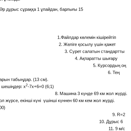
(Әр дұрыс сұраққа 1 ұпайдан, барлығы 15
ақ)
қтары:
емін кішірейтіп
иватор) 2. Желіге қосылу үшін қажет
Сурет салатын стандартты
 4. Ақпаратты шығару
ер) 5. Курсордың оң
іру пернесі (Delete) 6. Тең
рын табыңдар. (13 см).
2
ер: х
-7х+6=0 (6;1)
де 69 км жол жүрді.
жол жүрсе, екінші күні үшінші күннен 60 км кем жол жүрді.
00)
 R=2
тың ішіне сияды? 10. Дұрыс 6
тап. (Куб) 11. 9 м/с