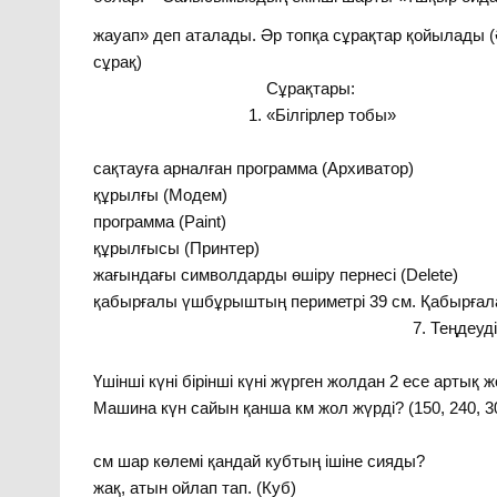
жауап» деп аталады. Әр топқа сұрақтар қойылады 
сұр
Сұра
1. «Білгірлер тобы»
1.Файлдар көл
сақтауға арналған программа (Арх
құрылғы (Модем) 3. 
программа (Paint)
құрылғысы (Принт
жағындағы символдарды өш
қабырғалы үшбұрыштың периметрі 39 см. Қабырғала
7. Теңдеуді шешіңд
8. Машина 3 күн
Үшінші күні бірінші күні жүрген жолдан 2 есе артық 
Машина күн сайын қанша км жол жүрді? (150, 240, 3
9.
см шар көлемі қандай куб
жақ, атын ойлап 