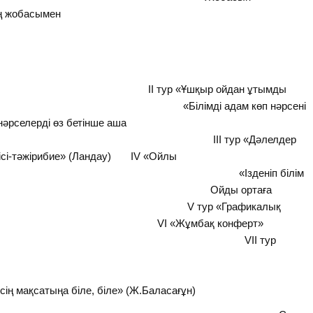
ың жобасымен
өтейік.
тары:
р ойдан ұтымды
і адам көп нәрсені
 нәрселерді өз бетінше аша
тур «Дәлелдер
шісі-тәжірибие» (Ландау) IV «Ойлы
Ізденіп білім
көресіз. Ойды ортаға
ересіз» V тур «Графикалық
бақ конферт»
ас) VII тур
дар сайысы»
ы тіле,
 біле» (Ж.Баласағұн)