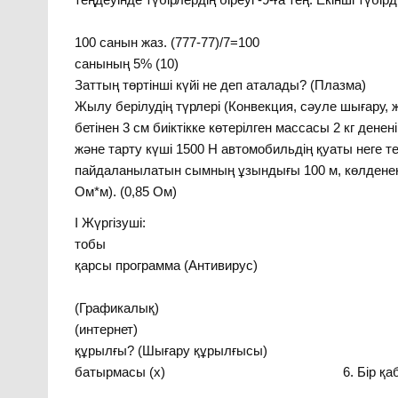
9. 6 
100 санын жаз. (7
санының 5
Заттың төртінші күйі н
Жылу берілудің түрлері (Конвекция
бетінен 3 см биіктікке көтерілген массасы 2 кг де
және тарту күші 1500 Н автомобильдің қуаты н
пайдаланылатын сымның ұзындығы 100 м, көлденең 
Ом*м). (0,85 Ом) Ән: «Жан дос
І Жүргізуш
тобы 1
қарсы программа (Антивирус)
2. Paint қан
(Графикалық) 3.
(интернет) 4.
құрылғы? (Шығару құр
батырмасы (х) 6. Бір қабырғасы 8