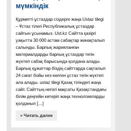
мүмкіндік
Құрметті ұстаздар сіздерге жаңа Ustaz tilegi
– Ұстаз тілегі Республикалық ұстаздар
сайтын ұсынамыз. Ust.kz Сайтта қазіргі
уақытта 30 000 астам сабақтар жинақталып
салынды. Барлық жарияланған
материалдарды барлық ұстаздар тегін
жүктеп сабақ барысында қолдана алады.
Барлық құжаттар біздің сайттарда сақталып
24 сағат бойы кез-келген ұстаз тегін жүктеп
ала алады. ustaz tilegi Қазақ тіліндегі жаңа
сайт. Сайттың негізгі мақсаты Қазақстандағы
білім деңгейін көтеріп жаңа технолгияларды
қолданып […]
» Читать далее