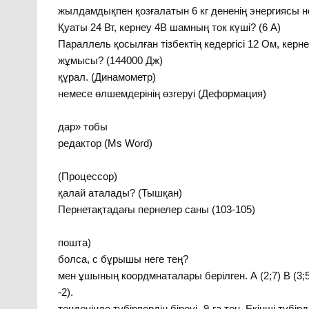
жылдамдықпен қозғалатын 6 кг дене
Қуаты 24 Вт, кернеу 4В 
Параллель қосылған тізбектің кедергісі 12 Ом, кернеу
жұмысы? (144000 Дж
құрал. (Динамометр
немесе өлшемдерінің өзгеруі
«Дан
дар» тобы
редактор (Ms Word)
2. Компью
(Процессор) 
қалай аталад
Пернетақтадағы пернелер саны (103-105)
5. Қазіргі таңдағы 
пошта) 6. А
болса, c бұрышы неге 
мен ұшының коордмнаталары берілген. А (2;7) В (3;
-2).
теңдеуінде түбірлердің біреуі -9-ға тең. Екінші түбір