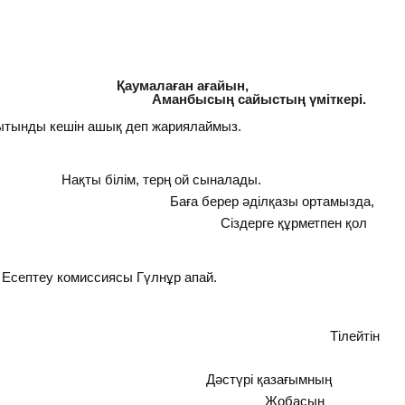
ан ақ арманы, үміттері,
ған ағайын,
ың сайыстың үміткері.
ытынды кешін ашық деп жариялаймыз.
ң ой сыналады.
лқазы ортамызда,
ұрметпен қол
 Есептеу комиссиясы Гүлнұр апай.
мдардың тілегі екен, Тілейтін
қазағымның
н, Жобасын