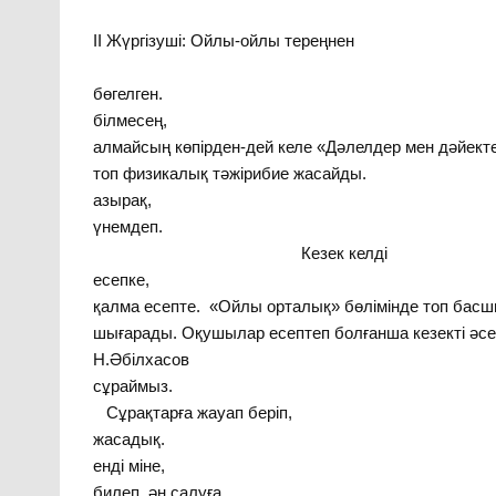
ІІ Жүргізуші: Ойлы-ойлы тереңнен
Жақсы е
бөгелген.
білме
алмайсың көпірден-дей келе «Дәлелдер мен дәйект
топ физикалық тәжірибие жас
азырақ, У
үнемд
Кезек келді
есепк
қалма есепте. «Ойлы орталық» бөлімінде топ бас
шығарады. Оқушылар есептеп болғанша кезекті әс
Н.Әбілхасов Әділқаз
сұраймыз. 
Сұрақтарға жауап 
жасадық. 
енді м
билеп, ә