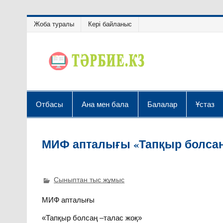
Жоба туралы
Кері байланыс
Отбасы
Ана мен бала
Балалар
Ұстаз
МИФ апталығы «Тапқыр болсаң
Сыныптан тыс жұмыс
МИФ апталығы
«Тапқыр болсаң –талас жоқ»