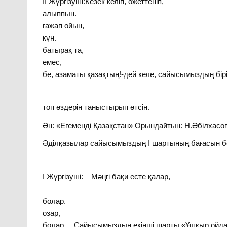
ІІ Жүргізуші:Кезек
алыппын. 
ғажап ойы
күн. Те
батырақ 
емес,
бе, азаматы қазақтың!-дей келе, сайысымыздың бі
топ өздерін таныстырып өтсін.
Ән: «Егеменді Қазақстан» Орындайтын: Н.Әбілхасо
Әділқазылар сайысымыздың І шартының бағасын бе
І Жүргізуші: Мәңгі бақи есте қа
Қызықты б
болар. Білі
озар, Сұр
болар. Сайысымыздың екінші шарты «Ұшқыр ойд