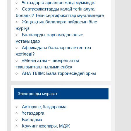
Ұстаздарға арналған жаңа мүмкіндік
Сертификаттарды қалай тегін алуға
болады? Тегін сертификаттар мұғалімдерге
Жаңғақтың балаларға пайдасын біле
жүріңіз
Балаларды жарнамадан алыс
ұстаңыздар
Африкадағы балалар неліктен тез
жетіледі?
«Менің атам – шежіре» атты
тақырыптағы ғылыми еңбек
АНА ТІЛІМ: Бала тәрбиесіндегі орны
Электронды мұрағат
Авторлық бағдарлама
Ұстаздарға
Баяндама
Коучинг жоспары, МДЖ