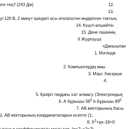
нің энергиясы неге тең? (243 Дж) 12.
шамның ток күші? (6 А) 13.
і 120 В, 2 минут ішіндегі осы өткізігштен өндірілген токтың
) 14. Күшті өлшейтін
) 15. Дене пішінінің
 (Деформация) ІІ Жүргізуші:
ышпан
 1. Мәтіндік
тердің миы
3. Маус басқаша
ы? (Тышқан) 4.
хат алмасу (Электрондық
0
0
 бұрышы 56
b бұрышы 89
тең? 7. АВ векторының басы
5). АВ векторының координаталарын есепте (1;
2
 8. Х
+px-18=0
ді және p коэффициентінің мәнін тап. (p=7; x2=2)