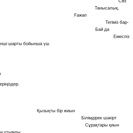
 келіп, өжеттеніп, Сөз
Танысалық,
н, Ғажап
гіміз бар-
та, Бай да
 Емеспіз
рінші шарты бойынша үш
в
ріңіздер.
лар,
ір жиын
мдірек шәкірт
ақтары қиын
ан ұтымды