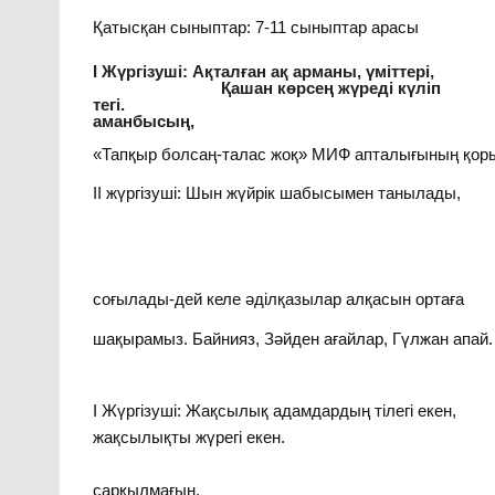
Қатысқан сыныптар: 7-11 сыныптар арасы
І Жүргізуші: Ақталғ
Қашан көрсең жүреді күліп
тегі. Қаумала
аманбысың, Аманбыс
«Тапқыр болсаң-талас жоқ» МИФ апталығының қор
ІІ жүргізуші: Шын жүйрік шабысымен танылады,
Нақты білім, тер
Баға берер әді
Сіздерге қ
соғылады-дей келе әділқазылар алқасын ортаға
шақырамыз. Байнияз, Зәйден ағайлар, Гүлжан апай.
І Жүргізуші: Жақсылық ада
жақсылықты жүрегі екен.
Дәстүрі 
сарқылмағы