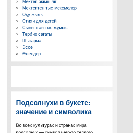
Мектеп әкімшілігі
Мектептен тыс мекемелер
Оқу жылы
Стихи для детей
Сыныптан тыс жұмыс
Тәрбие сағаты
Шығарма
Эссе
Өлеңдер
Подсолнухи в букете:
значение и символика
Во всех культурах и странах мира
подсолнух — символ чего-то теплого,