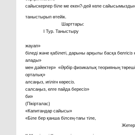
сайыскерлер біле ме екен?-дей келе сайысымызд
таныстырып 
Шарт
І Тур. Таныстыру
ІІ тур «Ұшқы
жауап» «Білімд
біледі және қабілеті, дарыны арқылы басқа белгісіз
алады» ІІІ 
мен дәйектер» «Әрбір физикалық теорияның төре
орталық» «
алсаңыз, игілігн 
салсаңыз, елге пайда б
би» VI «Жұм
(Пікіртал
«Капитан
«Біле бер қанша білсең-тағ
Жетерсің мақсатыңа біле,