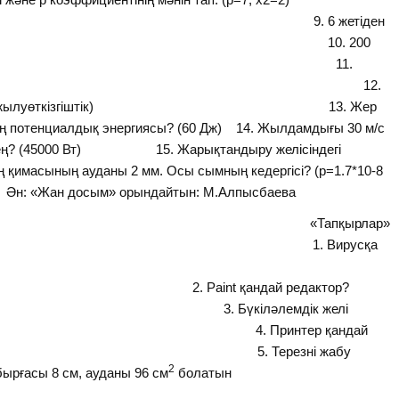
жетіден
77-77)/7=100 10. 200
% (10) 11.
е деп аталады? (Плазма) 12.
, сәуле шығару, жылуөткізгіштік) 13. Жер
ненің потенциалдық энергиясы? (60 Дж) 14. Жылдамдығы 30 м/с
еге тең? (45000 Вт) 15. Жарықтандыру желісіндегі
қимасының ауданы 2 мм. Осы сымның кедергісі? (p=1.7*10-8
ым» орындайтын: М.Алпысбаева
і: «Тапқырлар»
. Вирусқа
дай редактор?
 Бүкіләлемдік желі
 Принтер қандай
ылғысы) 5. Терезні жабу
2
 см, ауданы 96 см
болатын