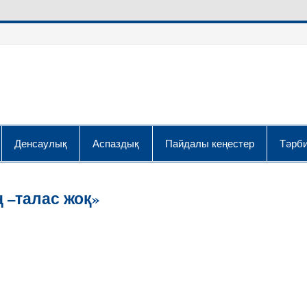
Денсаулық
Аспаздық
Пайдалы кеңестер
Тәрби
 –талас жоқ»