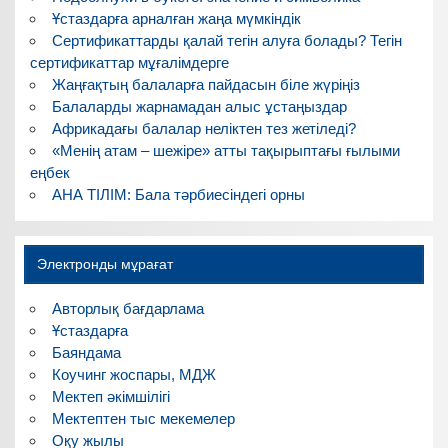
Ұстаздарға арналған жаңа мүмкіндік
Сертификаттарды қалай тегін алуға болады? Тегін
сертификаттар мұғалімдерге
Жаңғақтың балаларға пайдасын біле жүріңіз
Балаларды жарнамадан алыс ұстаңыздар
Африкадағы балалар неліктен тез жетіледі?
«Менің атам – шежіре» атты тақырыптағы ғылыми
еңбек
АНА ТІЛІМ: Бала тәрбиесіндегі орны
Электронды мұрағат
Авторлық бағдарлама
Ұстаздарға
Баяндама
Коучинг жоспары, МДЖ
Мектеп әкімшілігі
Мектептен тыс мекемелер
Оқу жылы