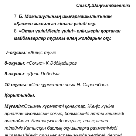
Сөзі:Қ.Шаңғытбаевтікі
Б. Момышұлының шығармашылығынан
«Қанмен жазылған кітап» үзінді оқу.
«Отан үшін!Жеңіс үшін!» елін,жерін қорғаған
майдангерлер туралы өлең жолдарын оқу.
7-оқушы:
«Жеңіс туы»
8-оқушы
: «Соғыс» Қ.Әбдіқадыров
9-оқушы
: «День Победы»
10-оқушы
: «Сен құрметте оны» Ә. Сәрсенбаев.
Қорытынды.
Мұғалім
:Осымен құрметті қонақтар, Жеңіс күніне
арналған «Болмасын соғыс, болмасын!» атты кешімізді
аяқтаймыз. Баршаңызға денсаулық, ашық аспан
тілейміз.Қатысқан барлық оқушыларға рахметімізді
айтамыз!Жеңіс туы көк аспанымызда желбірей берсін!