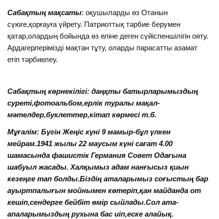
Сабақтың мақсаты
: оқушыларды өз Отанын
сүюге,қорғауға үйрету. Патриоттық тәрбие берумен
қатар,олардың бойында өз еліне деген сүйіспеншілігін ояту.
Ардагерлерімізді мақтан тұту, оларды парасатты азамат
етіп тәрбиелеу.
Сабақтың көрнекілігі: даңқты батырларымыздың
суреті,фотоальбом,ерлік туралы мақал-
мәтелдер,буклеттер,кітап көрмесі т.б.
Мұғалім: Бүгін Жеңіс күні 9 мамыр-бұл үлкен
мейрам.1941 жылы 22 маусым күні сағат 4.00
шамасында фашистік Германия Совет Одағына
шабуыл жасады. Халқымыз адам нанғысыз қиын
кезеңге тап болды.Біздің аталарымыз соғыстың бар
ауыртпалығын мойнымен көтеріп,қан майданда от
кешіп,сендерге бейбіт өмір сыйлады.Сол ата-
апаларымыздың рухына бас иіп,еске алайық.