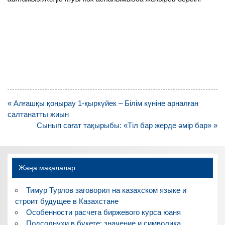
Навигация
« Алғашқы қоңырау 1-қыркүйек – Білім күніне арналған
по
салтанатты жиын
записям
Сынып сағат тақырыбы: «Тіл бар жерде әмір бар» »
Жаңа мақалалар
Тимур Турлов заговорил на казахском языке и
строит будущее в Казахстане
Особенности расчета биржевого курса юаня
Подсолнухи в букете: значение и символика