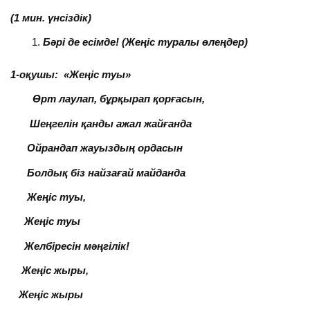
(1 мин. үнсіздік)
Бәрі де есімде! (Жеңіс туралы өлеңдер)
1-оқушы: «Жеңіс туы»
Өрт лаулап, бұрқырап қорғасын,
Шеңгелін қанды ажал жайғанда
Ойрандап жауыздың ордасын
Болдық біз найзағай майданда
Жеңіс туы,
Жеңіс туы
Желбіресін мәңгілік!
Жеңіс жыры,
Жеңіс жыры