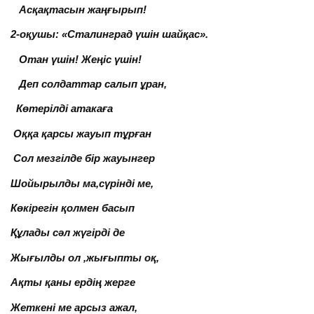
Асқақтасын жаңғырып!
2-оқушы: «Сталинград үшін шайқас».
Отан үшін! Жеңіс үшін!
Деп солдаттар салып ұран,
Көтерілді атакаға
Оққа қарсы жауып тұрған
Сол мезгілде бір жауынгер
Шойырылды ма,сүрінді ме,
Көкірегін қолмен басып
Құлады сәл жүгірді де
Жығылды ол ,жығыпты оқ,
Ақты қаны ердің жерге
Жеткені ме арсыз ажал,