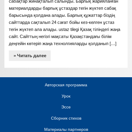
сабақтар жинақталып салынды. Барлық жарияланған
материалдарды барлық ұстаздар тегін жүктеп сабақ
барысында қолдана алады. Барлық құжаттар біздің
сайттарда сақталып 24 сағат бойы кез-келген ұстаз
тегін жүктеп ала алады. ustaz tilegi Қазақ тіліндегі жаңа
сайт. Сайттың негізгі мақсаты Қазақстандағы білім
деңгейін көтеріп жаңа технолгияларды қолданып […]
» Читать далее
Авторская программа
Урок
Эссе
Сборник стихов
Материалы партнеров