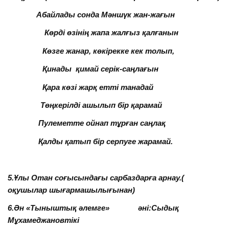
Абайлады сонда Мәншүк жан-жағын
Көрді өзінің жапа жалғыз қалғанын
Көзге жанар, көкірекке кек толып,
Қинады қимай серік-саңлағын
Қара көзі жарқ етті танадай
Төңкерілді ашылып бір қарамай
Пулеметте ойнап тұрған саңлақ
Қалды қатып бір серпуге жарамай.
5.Ұлы Отан соғысындағы сарбаздарға арнау.(
оқушылар шығармашылығынан)
6.Ән «Тыныштық әлемге» әні:Сыдық
Мұхамеджановтікі