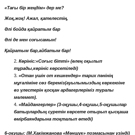
«Тағы бір жеңдім» дер ме?
Жоқ,жоқ! Ажал, қателестің,
Әлі бойда қайратым бар
Әлі де мен соғысамын!
Қайратым бар,айбатым бар!
Көрініс:«Соғыс бітті» (өлең оқылып
тұрады,көрініс көрсетіледі)
«Отан үшін от кешкендер» тарих пәнінің
мұғаліміне сөз береміз(ауылымыздың көркеюіне
өз үлестерін қосқан ардагерлеріміз туралы
мәлемет).
«Майдангерлер» (3-оқушы,4-оқушы,5-оқушылар
батырлардың суретін көрсете отырып қысқаша
өмірбаяндарына тоқталып өтеді)
6-оқушы: (М.Хакімжанова «Мәншүк» поэмасынан үзінді)