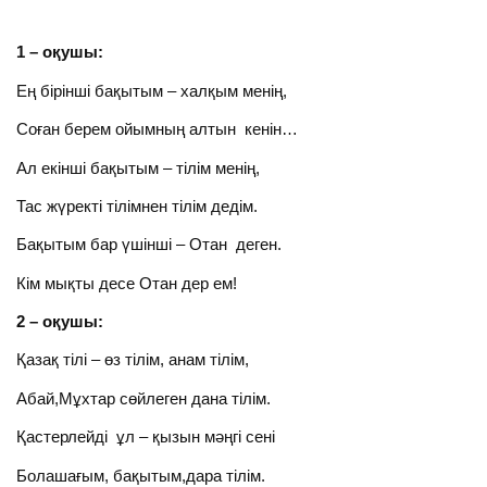
1 – оқушы:
Ең бірінші бақытым – халқым менің,
Соған берем ойымның алтын кенін…
Ал екінші бақытым – тілім менің,
Тас жүректі тілімнен тілім дедім.
Бақытым бар үшінші – Отан деген.
Кім мықты десе Отан дер ем!
2 – оқушы:
Қазақ тілі – өз тілім, анам тілім,
Абай,Мұхтар сөйлеген дана тілім.
Қастерлейді ұл – қызын мәңгі сені
Болашағым, бақытым,дара тілім.