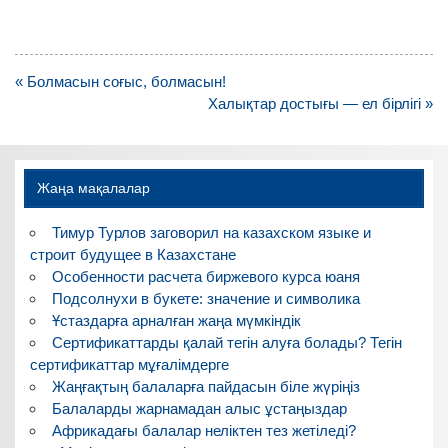
Навигация
« Болмасын соғыс, болмасын!
по
Халықтар достығы — ел бірлігі »
записям
Жаңа мақалалар
Тимур Турлов заговорил на казахском языке и
строит будущее в Казахстане
Особенности расчета биржевого курса юаня
Подсолнухи в букете: значение и символика
Ұстаздарға арналған жаңа мүмкіндік
Сертификаттарды қалай тегін алуға болады? Тегін
сертификаттар мұғалімдерге
Жаңғақтың балаларға пайдасын біле жүріңіз
Балаларды жарнамадан алыс ұстаңыздар
Африкадағы балалар неліктен тез жетіледі?