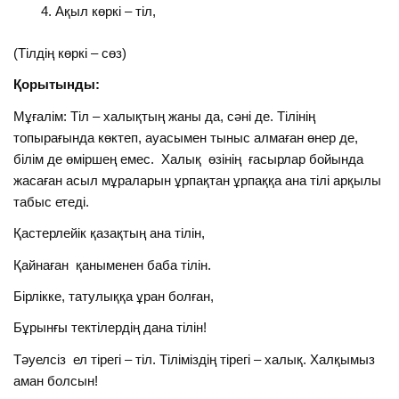
Ақыл көркі – тіл,
(Тілдің көркі – сөз)
Қорытынды:
Мұғалім: Тіл – халықтың жаны да, сәні де. Тілінің
топырағында көктеп, ауасымен тыныс алмаған өнер де,
білім де өміршең емес. Халық өзінің ғасырлар бойында
жасаған асыл мұраларын ұрпақтан ұрпаққа ана тілі арқылы
табыс етеді.
Қастерлейік қазақтың ана тілін,
Қайнаған қаныменен баба тілін.
Бірлікке, татулыққа ұран болған,
Бұрынғы тектілердің дана тілін!
Тәуелсіз ел тірегі – тіл. Тіліміздің тірегі – халық. Халқымыз
аман болсын!