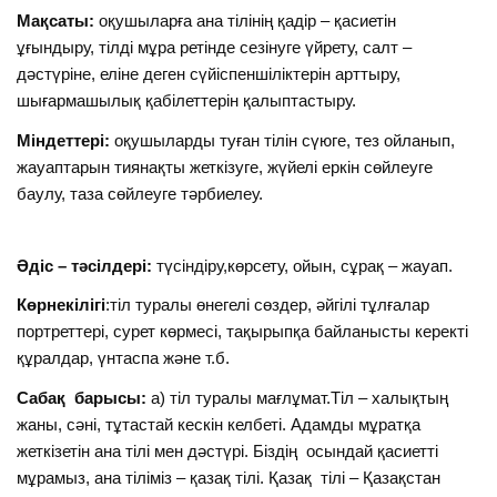
Мақсаты:
оқушыларға ана тілінің қадір – қасиетін
ұғындыру, тілді мұра ретінде сезінуге үйрету, салт –
дәстүріне, еліне деген сүйіспеншіліктерін арттыру,
шығармашылық қабілеттерін қалыптастыру.
Міндеттері:
оқушыларды туған тілін сүюге, тез ойланып,
жауаптарын тиянақты жеткізуге, жүйелі еркін сөйлеуге
баулу, таза сөйлеуге тәрбиелеу.
Әдіс – тәсілдері:
түсіндіру,көрсету, ойын, сұрақ – жауап.
Көрнекілігі
:тіл туралы өнегелі сөздер, әйгілі тұлғалар
портреттері, сурет көрмесі, тақырыпқа байланысты керекті
құралдар, үнтаспа және т.б.
Сабақ барысы:
а) тіл туралы мағлұмат.Тіл – халықтың
жаны, сәні, тұтастай кескін келбеті. Адамды мұратқа
жеткізетін ана тілі мен дәстүрі. Біздің осындай қасиетті
мұрамыз, ана тіліміз – қазақ тілі. Қазақ тілі – Қазақстан