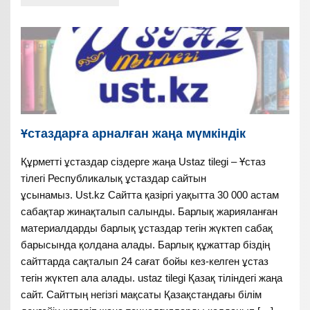
Ұстаздарға арналған жаңа мүмкіндік
Құрметті ұстаздар сіздерге жаңа Ustaz tilegi – Ұстаз
тілегі Республикалық ұстаздар сайтын
ұсынамыз. Ust.kz Сайтта қазіргі уақытта 30 000 астам
сабақтар жинақталып салынды. Барлық жарияланған
материалдарды барлық ұстаздар тегін жүктеп сабақ
барысында қолдана алады. Барлық құжаттар біздің
сайттарда сақталып 24 сағат бойы кез-келген ұстаз
тегін жүктеп ала алады. ustaz tilegi Қазақ тіліндегі жаңа
сайт. Сайттың негізгі мақсаты Қазақстандағы білім