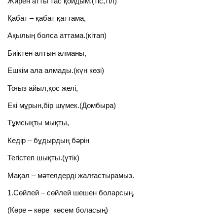
Жирен атты тас қойдым.(тіс,тіл)
Қабат – қабат қаттама,
Ақылың болса аттама.(кітап)
Биіктен алтын алманы,
Ешкім ала алмады.(күн көзі)
Тоғыз айыл,қос желі,
Екі мұрын,бір шүмек.(Домбыра)
Тұмсықты мықты,
Кедір – бұдырдың бәрін
Тегістеп шықты.(үтік)
Мақал – мәтелдерді жалғастырамыз.
1.Сөйлей – сөйлей шешен боларсың,
(Көре – көре көсем боласың)