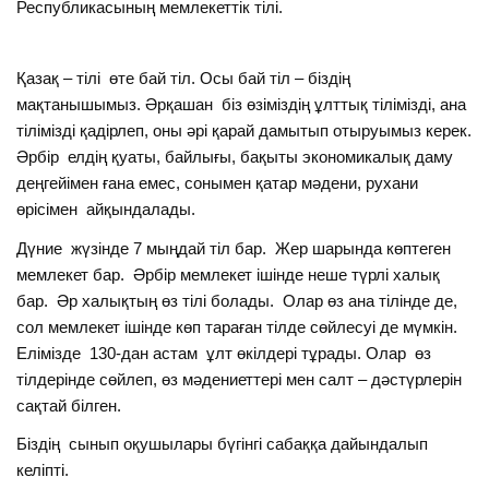
Республикасының мемлекеттік тілі.
Қазақ – тілі өте бай тіл. Осы бай тіл – біздің
мақтанышымыз. Әрқашан біз өзіміздің ұлттық тілімізді, ана
тілімізді қадірлеп, оны әрі қарай дамытып отыруымыз керек.
Әрбір елдің қуаты, байлығы, бақыты экономикалық даму
деңгейімен ғана емес, сонымен қатар мәдени, рухани
өрісімен айқындалады.
Дүние жүзінде 7 мыңдай тіл бар. Жер шарында көптеген
мемлекет бар. Әрбір мемлекет ішінде неше түрлі халық
бар. Әр халықтың өз тілі болады. Олар өз ана тілінде де,
сол мемлекет ішінде көп тараған тілде сөйлесуі де мүмкін.
Елімізде 130-дан астам ұлт өкілдері тұрады. Олар өз
тілдерінде сөйлеп, өз мәдениеттері мен салт – дәстүрлерін
сақтай білген.
Біздің сынып оқушылары бүгінгі сабаққа дайындалып
келіпті.