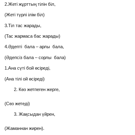
2.Жеті жұрттың тілін біл,
(Жеті түрлі ілім біл)
3.Тіл тас жарады,
(Тас жармаса бас жарады)
4.Әдепті бала – арлы бала,
(Әдепсіз бала – сорлы бала)
1.Ана сүті бой өсіреді,
(Ана тілі ой өсіреді)
Көз жетпеген жерге,
(Сөз жетеді)
Жақсыдан үйрен,
(Жаманнан жирен).