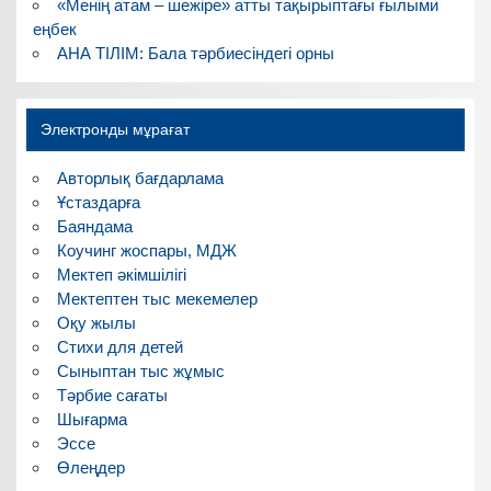
«Менің атам – шежіре» атты тақырыптағы ғылыми
еңбек
АНА ТІЛІМ: Бала тәрбиесіндегі орны
Электронды мұрағат
Авторлық бағдарлама
Ұстаздарға
Баяндама
Коучинг жоспары, МДЖ
Мектеп әкімшілігі
Мектептен тыс мекемелер
Оқу жылы
Стихи для детей
Сыныптан тыс жұмыс
Тәрбие сағаты
Шығарма
Эссе
Өлеңдер