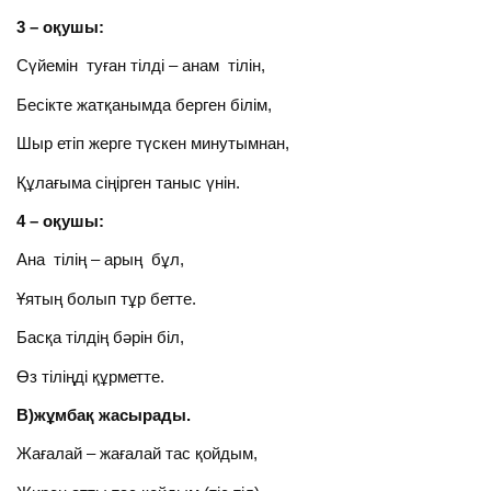
3 – оқушы:
Сүйемін туған тілді – анам тілін,
Бесікте жатқанымда берген білім,
Шыр етіп жерге түскен минутымнан,
Құлағыма сіңірген таныс үнін.
4 – оқушы:
Ана тілің – арың бұл,
Ұятың болып тұр бетте.
Басқа тілдің бәрін біл,
Өз тіліңді құрметте.
В)жұмбақ жасырады.
Жағалай – жағалай тас қойдым,