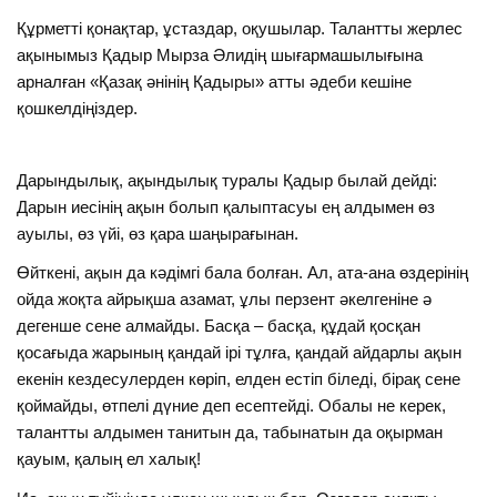
Құрметті қонақтар, ұстаздар, оқушылар. Талантты жерлес
ақынымыз Қадыр Мырза Әлидің шығармашылығына
арналған «Қазақ әнінің Қадыры» атты әдеби кешіне
қошкелдіңіздер.
Дарындылық, ақындылық туралы Қадыр былай дейді:
Дарын иесінің ақын болып қалыптасуы ең алдымен өз
ауылы, өз үйі, өз қара шаңырағынан.
Өйткені, ақын да кәдімгі бала болған. Ал, ата-ана өздерінің
ойда жоқта айрықша азамат, ұлы перзент әкелгеніне ә
дегенше сене алмайды. Басқа – басқа, құдай қосқан
қосағыда жарының қандай ірі тұлға, қандай айдарлы ақын
екенін кездесулерден көріп, елден естіп біледі, бірақ сене
қоймайды, өтпелі дүние деп есептейді. Обалы не керек,
талантты алдымен танитын да, табынатын да оқырман
қауым, қалың ел халық!