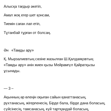
Алысқа тағдыр әкетіп,
Амал жоқ егер шет қонсам,
Тиемін саған лап етіп,
Тұтанбай тұрған от болсаң.
Ән «Тамды ару»
Қ. Мырзалиевтың сөзіне жазылған Ш.Қалдаяқовтың
«Тамды ару» әнін жиен қызы Мейрамгүл Қайратқызы
ұсынады.
— 3 –
Ақынның әр өлеңін оқыған сайын қанаттанасың,
рухтанасың, жігерленесің. Бірде бала, бірде дана боласың,
сүйсінесің, тамсанасың, күй тартқандай боласың,