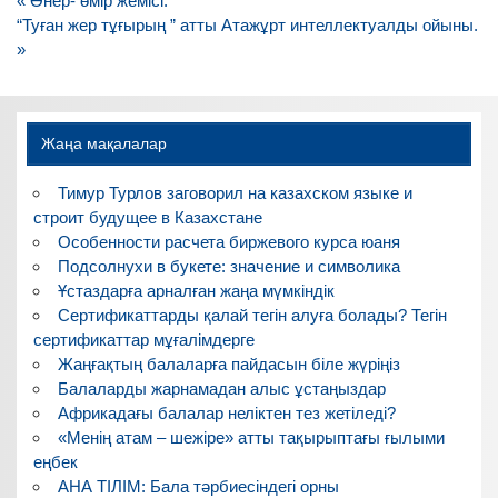
Навигация
« Өнер- өмір жемісі.
по
“Туған жер тұғырың ” атты Атажұрт интеллектуалды ойыны.
записям
»
Жаңа мақалалар
Тимур Турлов заговорил на казахском языке и
строит будущее в Казахстане
Особенности расчета биржевого курса юаня
Подсолнухи в букете: значение и символика
Ұстаздарға арналған жаңа мүмкіндік
Сертификаттарды қалай тегін алуға болады? Тегін
сертификаттар мұғалімдерге
Жаңғақтың балаларға пайдасын біле жүріңіз
Балаларды жарнамадан алыс ұстаңыздар
Африкадағы балалар неліктен тез жетіледі?
«Менің атам – шежіре» атты тақырыптағы ғылыми
еңбек
АНА ТІЛІМ: Бала тәрбиесіндегі орны