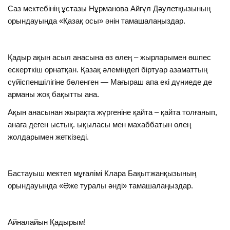
Саз мектебінің ұстазы Нұрманова Айгүл Дәулетқызының
орындауында «Қазақ осы» әнін тамашалаңыздар.
Қадыр ақын асыл анасына өз өлең – жырларымен өшпес
ескерткіш орнатқан. Қазақ әлеміндегі біртуар азаматтың
сүйіспеншілігіне бөленген — Мағыраш апа екі дүниеде де
арманы жоқ бақытты ана.
Ақын анасынан жырақта жүргеніне қайта – қайта толғанып,
анаға деген ыстық. ықыласы мен махаббатын өлең
жолдарымен жеткізеді.
Бастауыш мектеп мұғалімі Клара Бақытжанқызының
орындауында «Әже туралы әнді» тамашалаңыздар.
Айналайын Қадырым!