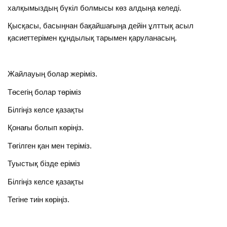
халқымыздың бүкіл болмысы көз алдыңа келеді.
Қысқасы, басыңнан бақайшағыңа дейін ұлттық асыл
қасиеттерімен құндылық тарымен қаруланасың.
Жайлауың болар жеріміз.
Төсегің болар төріміз
Білгіңіз келсе қазақты
Қонағы болып көріңіз.
Төгілген қан мен теріміз.
Туыстық бізде еріміз
Білгіңіз келсе қазақты
Тегіне тиін көріңіз.