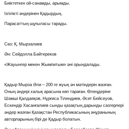
Биіктеткен ой-санамды, арымды.
Ізгілікті әндерінен Қадырдың.
Парасаттың шұғыласы тарады.
Сөз: Қ. Мырзалиев
Ән: Сейдолла Бәйтереков
«Жауынгер мекен Жымпитым» әні орындалады.
Қадыр Мырза Әли – 200 ге жуық ән мәтіндерін жазған.
Оның әндері халық арасына көп тараған. Өлеңдеріне
Шәмші Қалдаяқов, Нұрғиса Тілендиев, Әсет Бейсеуов,
Ескендір Хасанғалиев сынды қазақтың дарынды сазгерлері
әндер жазған Қазақстан Республикасының әнұранының
авторларының бірі де Қадыр болатын.