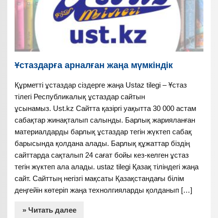
Ұстаздарға арналған жаңа мүмкіндік
Құрметті ұстаздар сіздерге жаңа Ustaz tilegi – Ұстаз
тілегі Республикалық ұстаздар сайтын
ұсынамыз. Ust.kz Сайтта қазіргі уақытта 30 000 астам
сабақтар жинақталып салынды. Барлық жарияланған
материалдарды барлық ұстаздар тегін жүктеп сабақ
барысында қолдана алады. Барлық құжаттар біздің
сайттарда сақталып 24 сағат бойы кез-келген ұстаз
тегін жүктеп ала алады. ustaz tilegi Қазақ тіліндегі жаңа
сайт. Сайттың негізгі мақсаты Қазақстандағы білім
деңгейін көтеріп жаңа технолгияларды қолданып […]
» Читать далее