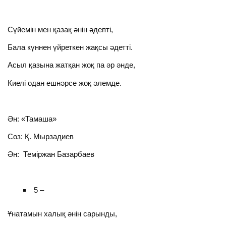
Сүйемін мен қазақ әнін әдепті,
Бала күннен үйреткен жақсы әдетті.
Асыл қазына жатқан жоқ па әр әнде,
Киелі одан ешнәрсе жоқ әлемде.
Ән: «Тамаша»
Сөз: Қ. Мырзадиев
Ән: Теміржан Базарбаев
5 –
Ұнатамын халық әнін сарынды,