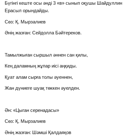
Бүгінгі кеште осы әнді 3 «в» сынып оқушы Шайдуллин
Ерасыл орындайды.
Сөз: Қ. Мырзалиев
Әнің жазған: Сейдолла Бәйтереков.
Тамылжыған сыршыл әннен сан қилы,
Кең даламның жұпар иісі аңқиды.
Қуат алам сырға толы әуеннен,
Жан дүниеге шуақ төккен әуелден.
Ән: «Цыган серенадасы»
Сөз: Қ. Мырзалиев
Әнің жазған: Шәмші Қалдаяқов