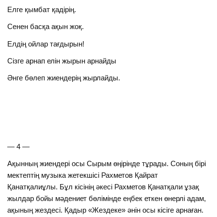
Елге қымбат қадірің.
Сенен басқа ақын жоқ.
Елдің ойлар тағдырын!
Сізге арнап елін жырын арнайды
Әнге бөлеп жиендерің жырлайды.
— 4 —
Ақынның жиендері осы Сырым өңірінде тұрады. Соның бірі
мектептің музыка жетекшісі Рахметов Қайрат
Қанатқалиұлы. Бұл кісінің әкесі Рахметов Қанатқали ұзақ
жылдар бойы мәдениет бөлімінде еңбек еткен өнерлі адам,
ақының жездесі. Қадыр «Жездеке» әнін осы кісіге арнаған.