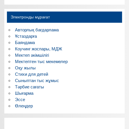
Электронды мұрағат
Авторлық бағдарлама
Ұстаздарға
Баяндама
Коучинг жоспары, МДЖ
Мектеп әкімшілігі
Мектептен тыс мекемелер
Оқу жылы
Стихи для детей
Сыныптан тыс жұмыс
Тәрбие сағаты
Шығарма
Эссе
Өлеңдер