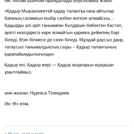
Ән: «Апам үшін»әні орындалады.Берсебаева Жанат
«Қадыр Мырзалиевтей қадау талантқа ғана айтылар
бағаның салмағын ешбір сөзбен жеткізе алмайсың…
Қадырды әлі әріп танымаған бүлдіршін бөбектен бастап,
әріпті көзілдірксіз көре алмайтын қарияға дейінгінің бәрі
біледі. Өзін білмесе де сөзін біледі. Мұндай даусыз даңқ,
татаусыз танымалдықтың сыры – Қадыр талантының
қарапайымдылығында».
Қадыр елі, Қадыр жері — Қадыр жырларын ешқашан
ұмытпаймыз.
әнін жазған: Нұрғиса Тілендиев.
Ән: Өз елім.