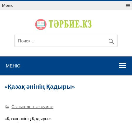
Меню
МЕНЮ
«Қазақ әнінің Қадыры»
Сыныптан тыс жұмыс
«Қазақ әнінің Қадыры»