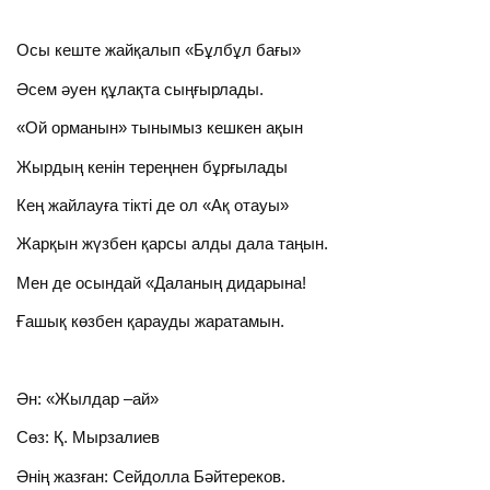
Осы кеште жайқалып «Бұлбұл бағы»
Әсем әуен құлақта сыңғырлады.
«Ой орманын» тынымыз кешкен ақын
Жырдың кенін тереңнен бұрғылады
Кең жайлауға тікті де ол «Ақ отауы»
Жарқын жүзбен қарсы алды дала таңын.
Мен де осындай «Даланың дидарына!
Ғашық көзбен қарауды жаратамын.
Ән: «Жылдар –ай»
Сөз: Қ. Мырзалиев
Әнің жазған: Сейдолла Бәйтереков.