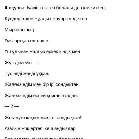
ІІ-оқушы.
Бәрін тез-тез болады деп кім күткен,
Күндер өткен жұлдыз жауар түндіктен
Мырзалының
Үміт артқан өлгенше
Үш ұлынан жалғыз еркек кіндік мен
Жүз демейін —
Түсінеді жөнді ұққан.
Жалғыз едім мен бір ірі сондықтан.
Жалғыз едім өспей қойған атадан.
— 2 —
Жоғалуға қақым жоқ-ты сондықтан!
Ағайын жоқ ертелі кеш аңдыздар,