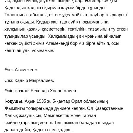
Иә, ақын түйінінде үлкен шындық бар. Өзгелер сияқты
Қадырдың қадірін оқырман қауым бірден ұғынды.
Талантына табынды, өзгеге ұқсамайтын жауһар жырларын
тұтына оқыды. Қадыр ақын да сүйікті оқырманына
халқының қазақы қасиеттерін, тектілігін, тазалығын ту еткен
туындылар ұсынды. Халқымыздың ән ұранына айналып
кеткен сүйікті әніміз Атамекенді бәріміз бірге айтып, осы
кешті ашуды ұсынамын.
Ән « Атамекен»
Сөз: Қадыр Мырзалиев.
Әнін жазған: Ескендір Хасанғалиев.
І-оқушы.
Ақын 1935 ж. 5-қантар Орал облысының
Жымпиты топырағында дүниеге келген. Ол Қазақстанның
Халық жазушысы, Мемлекеттік және Тарлан
сыйлықтарының иегері. Тілі шыққан баладан шыққан
данаға дейін, Қадыр есімі қадірлі.