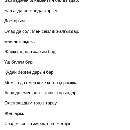
Бар аздаған ойнамайтын балдыздар.
Бар аздаған жолдастарым.
Достарым
Олар да сол: Мен секілді жалғыздар.
Әли айтпақшы.
Жарқылдаған жарым бар,
Үш балам бар,
Құдай берген дарын бар.
Момын да емен көке кетер қорлыққа.
Асау да емен ала – қашып арындар.
Өлең жаздым тоғыз тарау,
Жеті өрім.
Сездім соның жүректерге жетерін.