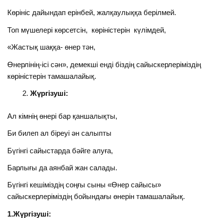
Көрініс дайындап ерінбей, жалқаулыққа берілмей.
Топ мүшелері көрсетсін, көріністерін күлімдей,
«Жастық шаққа- өнер тән,
Өнерлінің-ісі сән», демекші енді біздің сайыскерлеріміздің
көріністерін тамашалайық.
Жүргізуші:
Ал кімнің өнері бар қаншалықты,
Би билеп ал біреуі ән салыпты
Бүгінгі сайыстарда бәйге алуға,
Барлығы да аянбай жан салады.
Бүгінгі кешіміздің соңғы сыны «Өнер сайысы»
сайыскерлеріміздің бойындағы өнерін тамашалайық.
1.Жүргізуші: