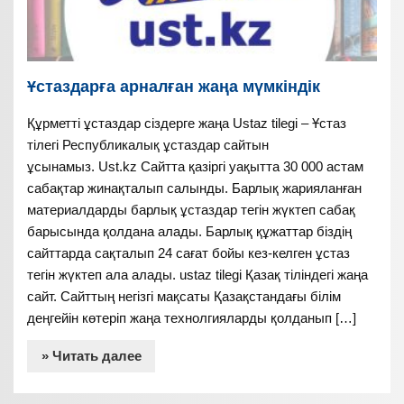
Ұстаздарға арналған жаңа мүмкіндік
Құрметті ұстаздар сіздерге жаңа Ustaz tilegi – Ұстаз
тілегі Республикалық ұстаздар сайтын
ұсынамыз. Ust.kz Сайтта қазіргі уақытта 30 000 астам
сабақтар жинақталып салынды. Барлық жарияланған
материалдарды барлық ұстаздар тегін жүктеп сабақ
барысында қолдана алады. Барлық құжаттар біздің
сайттарда сақталып 24 сағат бойы кез-келген ұстаз
тегін жүктеп ала алады. ustaz tilegi Қазақ тіліндегі жаңа
сайт. Сайттың негізгі мақсаты Қазақстандағы білім
деңгейін көтеріп жаңа технолгияларды қолданып […]
» Читать далее