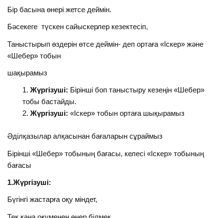
Бір басына өнері жетсе деймін.
Бәсекеге түскен сайыскерлер кезектесіп,
Таныстырып өздерін өтсе деймін- деп ортаға «Іскер» және
«Шебер» тобын
шақырамыз
Жүргізуші:
Бірінші боп таныстыру кезеңін «Шебер»
тобы бастайды.
Жүргізуші:
«Іскер» тобын ортаға шықырамыз
Әділқазылар алқасынан бағаларын сұраймыз
Бірінші «Шебер» тобының бағасы, келесі «Іскер» тобының
бағасы
1.Жүргізуші:
Бүгінгі жастарға оқу міндет,
Тек қана оқуменен өнер білмек