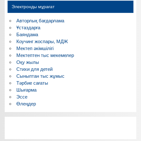
Электронды мұрағат
Авторлық бағдарлама
Ұстаздарға
Баяндама
Коучинг жоспары, МДЖ
Мектеп әкімшілігі
Мектептен тыс мекемелер
Оқу жылы
Стихи для детей
Сыныптан тыс жұмыс
Тәрбие сағаты
Шығарма
Эссе
Өлеңдер