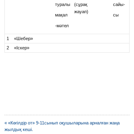
туралы
(сұрақ
сайы-
жауап)
мақал
сы
-мәтел
1
«Шебер»
2
«Іскер»
Навигация
« «Көгілдір от» 9-11сынып оқушыларына арналған жаңа
по
жылдық кеші.