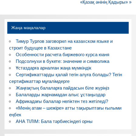
записям
«Қазақ әнінің Қадыры» »
Жаңа мақалалар
Тимур Турлов заговорил на казахском языке и
строит будущее в Казахстане
Особенности расчета биржевого курса юаня
Подсолнухи в букете: значение и символика
Ұстаздарға арналған жаңа мүмкіндік
Сертификаттарды қалай тегін алуға болады? Тегін
сертификаттар мұғалімдерге
Жаңғақтың балаларға пайдасын біле жүріңіз
Балаларды жарнамадан алыс ұстаңыздар
Африкадағы балалар неліктен тез жетіледі?
«Менің атам – шежіре» атты тақырыптағы ғылыми
еңбек
АНА ТІЛІМ: Бала тәрбиесіндегі орны