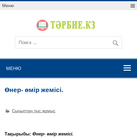
Меню
МЕНЮ
Өнер- өмір жемісі.
Сыныптан тыс жұмыс
Тақырыбы:
Өнер- өмір жемісі.