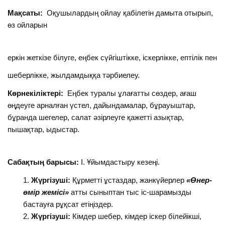
Мақсаты:
Оқушылардың ойлау қабілетін дамыта отырып,
өз ойларын
еркін жеткізе білуге, еңбек сүйгіштікке, іскерлікке, ептілік пен
шеберлікке, жылдамдыққа тәрбиелеу.
Көрнекіліктері:
Еңбек туралы ұлағатты сөздер, ағаш
өңдеуге арналған үстел, дайындамалар, бұрауыштар,
бұранда шегелер, салат әзірлеуге қажетті азықтар,
пышақтар, ыдыстар.
Сабақтың барысы:
І. Ұйымдастыру кезеңі.
Жүргізуші:
Құрметті ұстаздар, жанкүйерлер
«Өнер-
өмір жемісі»
атты сыныптан тыс іс-шарамызды
бастауға рұқсат етіңіздер.
Жүргізуші:
Кімдер шебер, кімдер іскер білейікші,