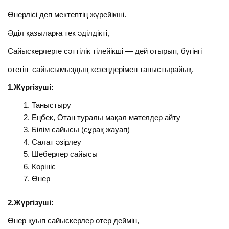
Өнерлісі деп мектептің жүрейікші.
Әділ қазыларға тек әділдікті,
Сайыскерлерге сәттілік тілейікші — дей отырып, бүгінгі
өтетін сайысымыздың кезеңдерімен таныстырайық.
1.Жүргізуші:
Таныстыру
Еңбек, Отан туралы мақал мәтелдер айту
Білім сайысы (сұрақ жауап)
Салат әзірлеу
Шеберлер сайысы
Көрініс
Өнер
2.Жүргізуші:
Өнер қуып сайыскерлер өтер деймін,