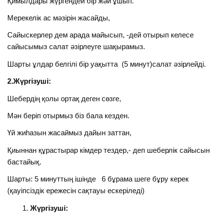
Қимылдары жүргендей бір жәй ұшып.
Мерекелік ас мәзірін жасайды,
Сайыскерлер дем арада майысып, -дей отырып келесе
сайысымыз салат әзірлеуге шақырамыз.
Шарты ұлдар белгілі бір уақытта (5 минут)салат әзірлейді.
2.Жүргізуші:
Шебердің қолы ортақ деген сөзге,
Мән беріп отырмыз біз бала кезден.
Үй жиһазын жасаймыз дайын заттан,
Қиыннан құрастырар кімдер тездер,- деп шеберлік сайысын
бастайық.
Шарты: 5 минуттың ішінде 6 бұрама шеге бұру керек
(қауіпсіздік ережесін сақтауы ескеріледі)
Жүргізуші: