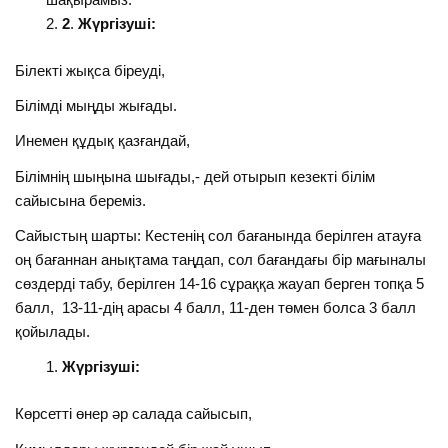
2
.
Жүргізуші:
Білекті жықса біреуді,
Білімді мыңды жығады.
Инемен құдық қазғандай,
Білімнің шыңына шығады,- дей отырып кезекті білім
сайысына береміз.
Сайыстың шарты: Кестенің сол бағанында берілген атауға
оң бағаннан анықтама таңдап, сол бағандағы бір мағыналы
сөздерді табу, берілген 14-16 сұраққа жауап берген топқа 5
балл, 13-11-дің арасы 4 балл, 11-ден төмен болса 3 балл
қойылады.
Жүргізуші:
Көрсетті өнер әр салада сайысып,