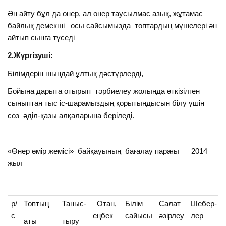
Ән айту бұл да өнер, ал өнер таусылмас азық, жұтамас
байлық демекші осы сайсымызда топтардың мүшелері ән
айтып сынға түседі
2.Жүргізуші:
Білімдерін шыңдай ұлтық дәстүрлерді,
Бойына дарыта отырып тәрбиелеу жолында өткізілген
сыныптан тыс іс-шарамыздың қорытындысын білу үшін
сөз әділ-қазы алқаларына беріледі.
«Өнер өмір жемісі» байқауының бағалау парағы 2014
жыл
р/
Топтың
Таныс-
Отан,
Білім
Салат
Шебер-
с
еңбек
сайысы
әзірлеу
лер
аты
тыру