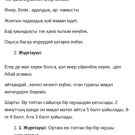
Өнер, білім , адалдық, ар- намысты
Жоятын надандық қой жаман індет,
Бар қиындықты тек қана ғылым жеңбек,
Оқыса басқа елдердей қатарға енбек.
Жүргізуші:
Егер де мал керек болса, қол өнер үйренбек керек, -деп
Абай атамыз
айтқандай , келесі кезекті еңбек, отан туралы мақал
мәтелдерге береміз.
Шарты: Әр топтан сайысқа бір оқушыдан қатысады, 2
минуттың ішінде он мақал мәтел айтса 5 балл қойылады, 8-
ге 4 балл, 6-ға 3 балл қойылады.
1
.
Жүргізуші:
Ортаға екі топтан бір-бір оқушы
шақырамыз.