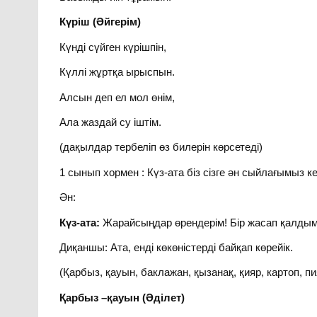
Күріш (Әйгерім)
Күнді сүйген күрішпін,
Күллі жұртқа ырыспын.
Алсын деп ел мол өнім,
Ала жаздай су іштім.
(дақылдар тербеліп өз билерін көрсетеді)
1 сынып хормен : Күз-ата біз сізге ән сыйлағымыз ке
Ән:
Күз-ата:
Жарайсыңдар өрендерім! Бір жасап қалдым
Диқаншы: Ата, енді көкөністерді байқап көрейік.
(Қарбыз, қауын, баклажан, қызанақ, қияр, картоп, п
Қарбыз –қауын (Әділет)