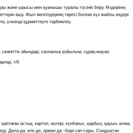
ры және ырысы мен қуанышы туралы түсінік беру. Өздерінің
ттерін ашу. Жыл мезгілдерінің төресі болған күз жайлы өздері
ға, үлкенді құрметтеуге тәрбиелеу.
лік, сюжеттік ойындар, сахналық қойылым, сұрақ-жауап.
рлар, т/б
қаптаған астық, картоп, жүгері, күнбағыс, қарбыз, қауын, алма,
леді. Дала да, егін де, орман да –бәрі сап-сары. Сондықтан