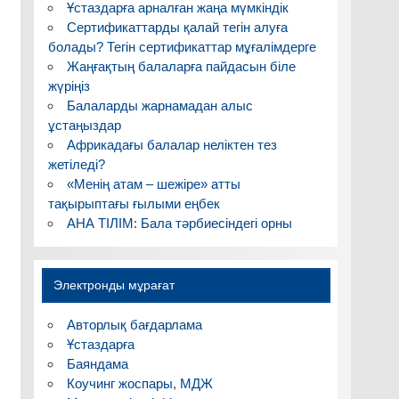
Ұстаздарға арналған жаңа мүмкіндік
Сертификаттарды қалай тегін алуға
болады? Тегін сертификаттар мұғалімдерге
Жаңғақтың балаларға пайдасын біле
жүріңіз
Балаларды жарнамадан алыс
ұстаңыздар
Африкадағы балалар неліктен тез
жетіледі?
«Менің атам – шежіре» атты
тақырыптағы ғылыми еңбек
АНА ТІЛІМ: Бала тәрбиесіндегі орны
Электронды мұрағат
Авторлық бағдарлама
Ұстаздарға
Баяндама
Коучинг жоспары, МДЖ