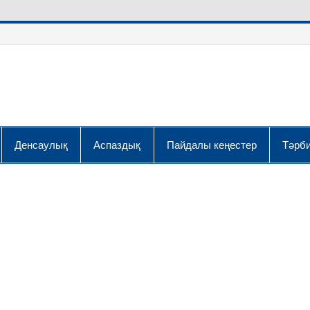
Денсаулық
Аспаздық
Пайдалы кеңестер
Тәрби