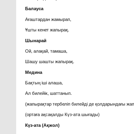
Балауса
Ағаштардан жамырап,
Ұшты кенет жапырақ.
Шынарай
Ой, алақай, тамаша,
Шашу шашты жапырақ.
Медина
Бақтың іші алаша,
Ал билейік, шаттанып.
(жапырақтар тербеліп билейді де қолдарындағы ж
(ортаға ақсақалды Күз-ата шығады)
Күз-ата (Ақжол)