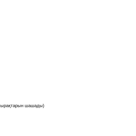
апырақтарын шашады)