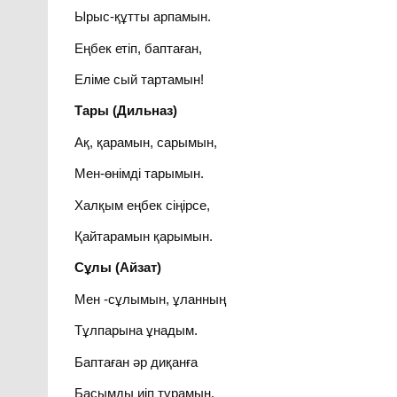
Ырыс-құтты арпамын.
Еңбек етіп, баптаған,
Еліме сый тартамын!
Тары (Дильназ)
Ақ, қарамын, сарымын,
Мен-өнімді тарымын.
Халқым еңбек сіңірсе,
Қайтарамын қарымын.
Сұлы (Айзат)
Мен -сұлымын, ұланның
Тұлпарына ұнадым.
Баптаған әр диқанға
Басымды иіп тұрамын.