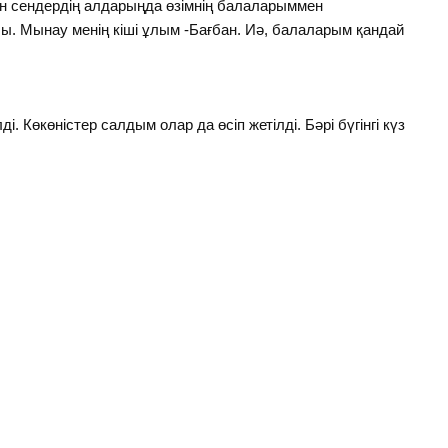
ен сендердің алдарыңда өзімнің балаларыммен
. Мынау менің кіші ұлым -Бағбан. Иә, балаларым қандай
. Көкөністер салдым олар да өсіп жетілді. Бәрі бүгінгі күз