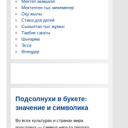
Мектеп әкімшілігі
Мектептен тыс мекемелер
Оқу жылы
Стихи для детей
Сыныптан тыс жұмыс
Тәрбие сағаты
Шығарма
Эссе
Өлеңдер
Подсолнухи в букете:
значение и символика
Во всех культурах и странах мира
подсолнух — символ чего-то теплого,