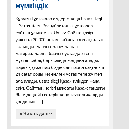
мүмкіндік
Құрметті ұстаздар сіздерге жаңа Ustaz tilegi
– Ұстаз тілегі Республикалық ұстаздар
сайтын ұсынамыз. Ust.kz Сайтта қазіргі
уақытта 30 000 астам сабақтар жинақталып
салынды. Барлық жарияланған
материалдарды барлық ұстаздар тегін
жүктеп сабақ барысында қолдана алады.
Барлық құжаттар біздің сайттарда сақталып
24 сағат бойы кез-келген ұстаз тегін жүктеп
ала алады. ustaz tilegi Қазақ тіліндегі жаңа
сайт. Сайттың негізгі мақсаты Қазақстандағы
білім деңгейін көтеріп жаңа технолгияларды
қолданып […]
» Читать далее