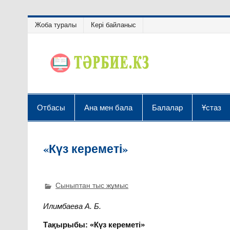
Жоба туралы
Кері байланыс
Отбасы
Ана мен бала
Балалар
Ұстаз
«Күз кереметі»
Сыныптан тыс жұмыс
Илимбаева А. Б.
Тақырыбы: «Күз кереметі»