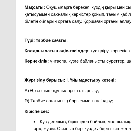
Мақсаты:
Оқушыларға берекелі күздің қыры мен сы
қатысуымен сахналық көрністер қойып, таным қабіле
білетін ойларын ортаға салу. Қоршаған ортаны аялау
Түрі: тәрбие сағаты.
Қолданылатын әдіс-тәсілдер
: түсіндіру, көрнекі
Көрнекілік:
үнтаспа, күзге байланысты суреттер, ша
Жүргізілу барысы: І. Ұйымдастыру кезеңі;
А) Әр сынып оқушыларын отырғызу;
Ә) Тәрбие сағатының барысымен түсіндіру;
Кіріспе сөз:
Күз дегеніміз, біріншіден байлық, молшылық: 
өрік, жүзім. Осының бәрі күзде әбден пісіп-жеті