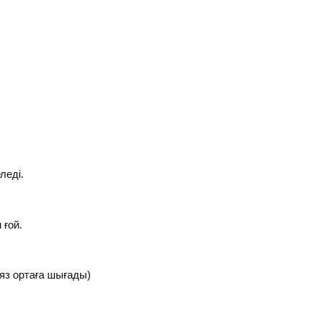
леді.
 ғой.
ияз ортаға шығады)