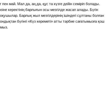
 пен май. Мал да, аң да, құс та күзге дейін семіріп болады.
зіне керектінің барлығын осы мезгілде жасап алады. Бүгін
оқушылар. Барлық жыл мезгілдерінің ішіндегі сұлтаны болған
Сондықтан бүгінгі «Күз кереметі» атты тәрбие сағатымызға қош
ймыз.