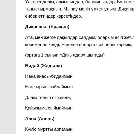
Уа, өрендерім, армысыңдар, бармысыңдар. Бүгін м
таныстырмақпын. Мынау менің үлкен ұлым -Диқаншы
еңбек еттіңдер көрсетіңдер.
Диқаншы: (Ерасыл)
Ата, мен жерге дақылдар салдым, оларым өсіп жетілді
кереметіне келді. Ендеше соларға сөз беріп көрейік.
(ортаға 1 сынып «Дақылдар» шығады)
Бидай (Жадыра)
Нана анасы-бидаймын,
Елге ырыс сыйлаймын.
Дәнім толып піскенде,
Қайызыма сыймаймын.
Арпа (Анель)
Күміс мұртты арпамын,