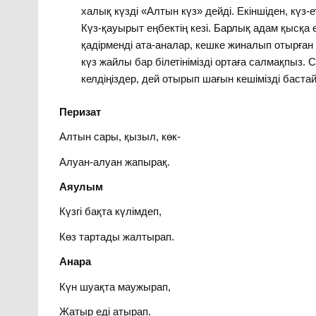
халық күзді «Алтын күз» дейді. Екіншіден, күз-ет
Күз-қауырыт еңбектің кезі. Барлық адам қысқа ө
қадірменді ата-аналар, кешке жиналып отырған 
күз жайлы бар білетінімізді ортаға салмақпыз. 
келдіңіздер, дей отырып шағын кешімізді баста
Перизат
Алтын сары, қызыл, көк-
Алуан-алуан жапырақ.
Аяулым
Күзгі бақта күлімдеп,
Көз тартады жалтырап.
Анара
Күн шуақта маужырап,
Жатыр еді атырап.