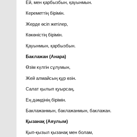
Ей, мен қарбызбын, қауынмын.
Кереметтің бірімін.
Жерде өсіп жетілер,
Көкөністің бірімін.
Қауынмын, қарбызбын.
Баклажан (Анара)
Өзім күлгін сұлумын,
Жей алмайсың құр өзін.
Салат қылып қуырсаң,
Ең дәмдінің бірімін.
Баклажанмын, баклажанмын, баклажан.
Қызанақ (Аяулым)
Қып-қызыл қызанақ мен болам,