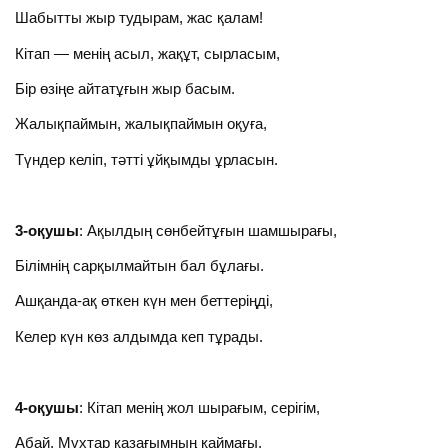
Шабытты жыр тудырам, жас қалам!
Кітап — менің асыл, жақұт, сырласым,
Бір өзіңе айтатұғын жыр басым.
Жалықпаймын, жалықпаймын оқуға,
Түндер келіп, тәтті ұйқымды ұрласын.
3-оқушы
: Ақылдың сөнбейтұғын шамшырағы,
Білімнің сарқылмайтын бал бұлағы.
Ашқанда-ақ өткен күн мен беттеріңді,
Келер күн көз алдымда кеп тұрады.
4-оқушы
: Кітап менің жол шырағым, серігім,
Абай, Мұхтар қазағымның қаймағы,