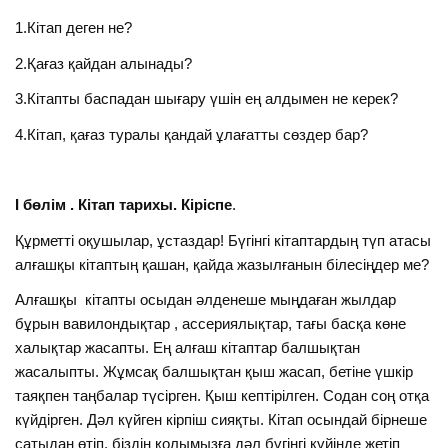
1.Кітап деген не?
2.Қағаз қайдан алынады?
3.Кітапты баспадан шығару үшін ең алдымен не керек?
4.Кітап, қағаз туралы қандай ұлағатты сөздер бар?
І бөлім . Кітап тарихы. Кіріспе
.
Құрметті оқушылар, ұстаздар! Бүгінгі кітаптардың түп атасы
алғашқы кітаптың қашан, қайда жазылғанын білесіңдер ме?
Алғашқы кітапты осыдан әлденеше мыңдаған жылдар
бұрын вавилондықтар , ассериялықтар, тағы басқа көне
халықтар жасапты. Ең алғаш кітаптар балшықтан
жасалыпты. Жұмсақ балшықтан қыш жасап, бетіне үшкір
таяқпен таңбалар түсірген. Қыш кептірілген. Содан соң отқа
күйдірген. Дәл күйген кірпіш сияқты. Кітап осындай бірнеше
сатыдан өтіп, біздің қолымызға дәл бүгінгі күйінде жетіп