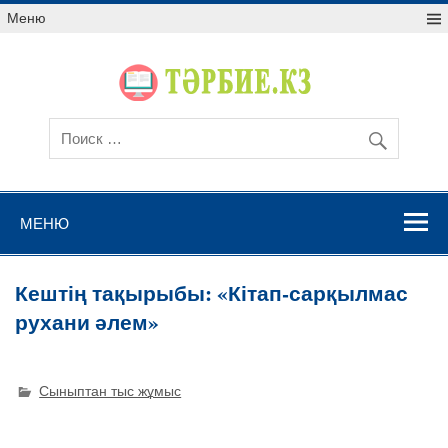
Меню
МЕНЮ
Кештің тақырыбы: «Кітап-сарқылмас
рухани әлем»
Сыныптан тыс жұмыс