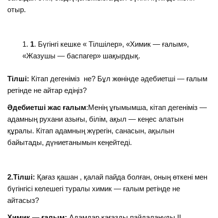
отыр.
1
. Бүгінгі кешке « Тілшілер», «Химик — ғалым»,
«Жазушы — баспагер» шақырдық.
Тілші:
Кітап дегеніміз не? Бұл жөнінде әдебиетші — ғалым
ретінде не айтар едіңіз?
Әдебиетші жас ғалым
:Менің ұғымымша, кітап дегеніміз —
адамның рухани азығы, білім, ақыл — кеңес алатын
құралы. Кітап адамның жүрегін, санасын, ақылын
байытады, дүниетанымын кеңейтеді.
2.Тілші:
Қағаз қашан , қалай пайда болған, оның өткені мен
бүгінгісі келешегі туралы химик — ғалым ретінде не
айтасыз?
Химик — ғалым:
Адамдар қағазды пайдалануды ІІ