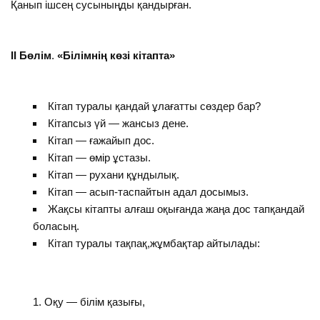
Қанып ішсең сусыныңды қандырған.
ІІ Бөлім
.
«Білімнің көзі кітапта»
Кітап туралы қандай ұлағатты сөздер бар?
Кітапсыз үй — жансыз дене.
Кітап — ғажайып дос.
Кітап — өмір ұстазы.
Кітап — рухани құндылық.
Кітап — асып-таспайтын адал досымыз.
Жақсы кітапты алғаш оқығанда жаңа дос тапқандай
боласың.
Кітап туралы тақпақ,жұмбақтар айтылады:
Оқу — білім қазығы,