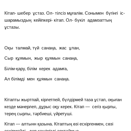
Кітап- шебер ұстаз. Ол- тілсіз мұғалім. Сонымен бүгінгі іс-
шарамыздың кейіпкері- кітап. Ол- бүкіл адамзаттың
ұстазы.
Оқы талмай, түй санаңа, жас ұлан,
Сыр құямын, жыр құямын санаңа,
Білім-қару, білім керек адамға,
Ал білімді мен құямын санаңа.
Кітапты жыртпай, кірлетпей, бүлдірмей таза ұстап, оқыған
кезде мәнерлеп, дұрыс оқу керек. Кітап — сегіз қырлы,
терең сырлы, тәрбиеші, үйретуші.
Кітап — алтынн қазына. Кітаптың өзі ескіргенмен, сөзі
ескірмейді, -деп кешімізді аяқтаймыз.