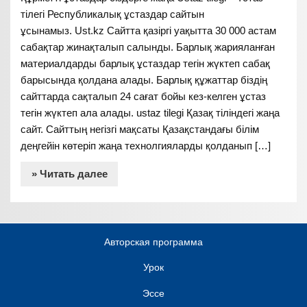
тілегі Республикалық ұстаздар сайтын
ұсынамыз. Ust.kz Сайтта қазіргі уақытта 30 000 астам
сабақтар жинақталып салынды. Барлық жарияланған
материалдарды барлық ұстаздар тегін жүктеп сабақ
барысында қолдана алады. Барлық құжаттар біздің
сайттарда сақталып 24 сағат бойы кез-келген ұстаз
тегін жүктеп ала алады. ustaz tilegi Қазақ тіліндегі жаңа
сайт. Сайттың негізгі мақсаты Қазақстандағы білім
деңгейін көтеріп жаңа технолгияларды қолданып […]
» Читать далее
Авторская программа
Урок
Эссе