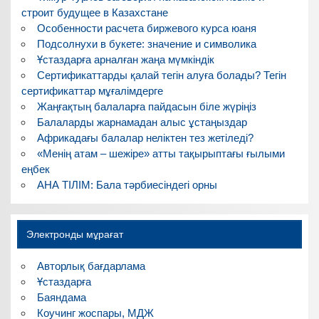
строит будущее в Казахстане
Особенности расчета биржевого курса юаня
Подсолнухи в букете: значение и символика
Ұстаздарға арналған жаңа мүмкіндік
Сертификаттарды қалай тегін алуға болады? Тегін
сертификаттар мұғалімдерге
Жаңғақтың балаларға пайдасын біле жүріңіз
Балаларды жарнамадан алыс ұстаңыздар
Африкадағы балалар неліктен тез жетіледі?
«Менің атам – шежіре» атты тақырыптағы ғылыми
еңбек
АНА ТІЛІМ: Бала тәрбиесіндегі орны
Электронды мұрағат
Авторлық бағдарлама
Ұстаздарға
Баяндама
Коучинг жоспары, МДЖ