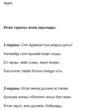
мұра.
Кітап туралы өлең оқылады.
1-оқушы
: Сен Адамзаттың жақын досы!
Келмейді сені оқымай көңіл хошы.
Ел мұңы, өмір сыры, ақын жыры,
Басылған таңба болып өзіңде осы.
2-оқушы
: Кітап менің рухани астанам,
Қолыма алғаш «Әліппе» алып бастаған.
Кітап оқып, жан дүнием, бойымды,