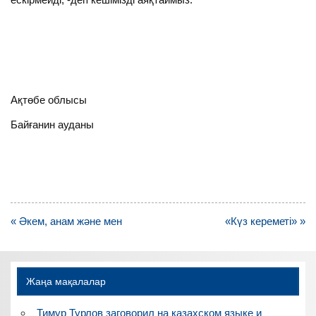
Ақтөбе облысы
Байғанин ауданы
Навигация
« Әкем, анам және мен
«Күз кереметі» »
по
записям
Жаңа мақалалар
Тимур Турлов заговорил на казахском языке и