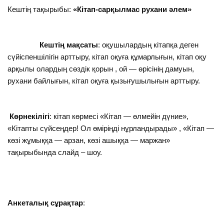
Кештің тақырыбы:
«Кітап-сарқылмас рухани әлем»
Кештің мақсаты
: оқушылардың кітапқа деген
сүйіспеншілігін арттыру, кітап оқуға құмарлығын, кітап оқу
арқылы олардың сөздік қорын , ой — өрісінің дамуын,
рухани байлығын, кітап оқуға қызығушылығын арттыру.
Көрнекілігі
: кітап көрмесі «Кітап — өлмейін дүние»,
«Кітапты сүйсеңдер! Ол өміріңді нұрландырады» , «Кітап —
көзі жұмыққа — арзан, көзі ашыққа — маржан»
тақырыбында слайд – шоу.
Анкеталық сұрақтар
: