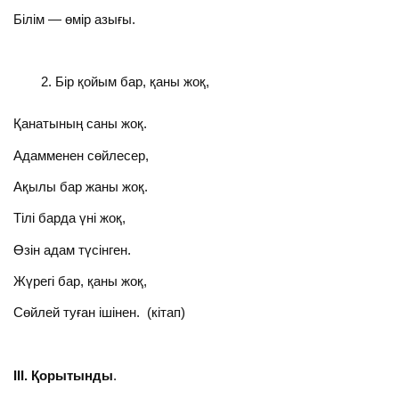
Білім — өмір азығы.
Бір қойым бар, қаны жоқ,
Қанатының саны жоқ.
Адамменен сөйлесер,
Ақылы бар жаны жоқ.
Тілі барда үні жоқ,
Өзін адам түсінген.
Жүрегі бар, қаны жоқ,
Сөйлей туған ішінен. (кітап)
ІІІ. Қорытынды
.