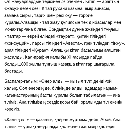
Ол жануарлардың терісінен әзірленген . Кітап — араптың
«жазу» деген сөзі. Кітап рухани қазына, өмір айнасы,
замана сыры , тарих шежіресі оқу — тәрбие
құралы.Алғашқы кітап жазу құпиясын тек дінбасылар мен
монахтар ғана білген. Сондықтан дүние жүзіндегі тұңғыш
кітаптар — еврей еліндегі «таурат», қытай тіліндегі
«конфуций» , парсы тіліндегі «Авеста», грек тіліндегі «Інжу»,
арая тіліндегі «Құран». Алғашқы кітап басылымы ағаштан
жасалды. Калиграфия қалыбы ХІ ғасырда пайда
болды.1800 жылы тұңғыш қазақша кітаптар шығарыла
бастады.
Баспагер-ғалым: «Өнер алды — қызыл тіл» дейді ғой
халық. Сол өнердің де, білінің де алды, адамдар қарым-
қатынастарының басты құралы болып табылатын — ана
тіліміз. Ана тіліміздің сөздік қоры бай, оралымды тіл екенін
көреміз.
«Қалың елім — қазағым, қайран жұртым» дейді Абай. Ана
тіліміз — ұрпақтан-ұрпаққа қастерлеп жеткізер қастерлі