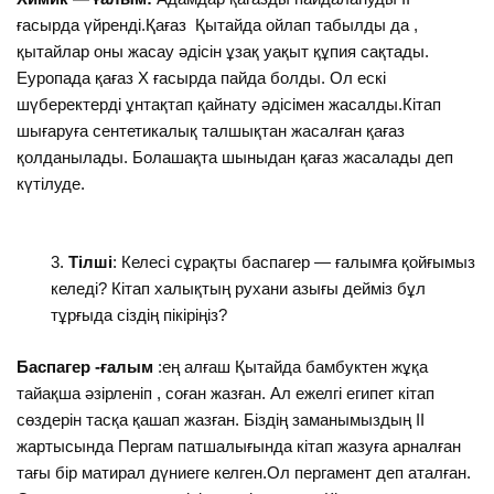
ғасырда үйренді.Қағаз Қытайда ойлап табылды да ,
қытайлар оны жасау әдісін ұзақ уақыт құпия сақтады.
Еуропада қағаз Х ғасырда пайда болды. Ол ескі
шүберектерді ұнтақтап қайнату әдісімен жасалды.Кітап
шығаруға сентетикалық талшықтан жасалған қағаз
қолданылады. Болашақта шыныдан қағаз жасалады деп
күтілуде.
Тілші
: Келесі сұрақты баспагер — ғалымға қойғымыз
келеді? Кітап халықтың рухани азығы дейміз бұл
тұрғыда сіздің пікіріңіз?
Баспагер -ғалым
:ең алғаш Қытайда бамбуктен жұқа
тайақша әзірленіп , соған жазған. Ал ежелгі египет кітап
сөздерін тасқа қашап жазған. Біздің заманымыздың ІІ
жартысында Пергам патшалығында кітап жазуға арналған
тағы бір матирал дүниеге келген.Ол пергамент деп аталған.