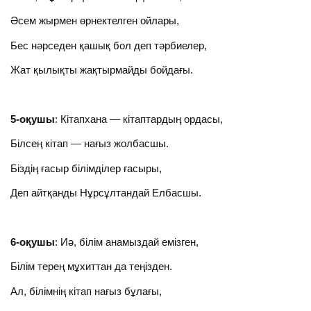
Әсем жырмен өрнектелген ойлары,
Бес нәрседен қашық бол деп тәрбиелер,
Жат қылықты жақтырмайды бойдағы.
5-оқушы
: Кітапхана — кітаптардың ордасы,
Білсең кітап — нағыз жолбасшы.
Біздің ғасыр білімділер ғасыры,
Деп айтқанды Нұрсұлтандай Елбасшы.
6-оқушы
: Иә, білім анамыздай емізген,
Білім терең мұхиттан да теңізден.
Ал, білімнің кітап нағыз бұлағы,