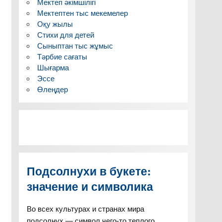
Мектеп әкімшілігі
Мектептен тыс мекемелер
Оқу жылы
Стихи для детей
Сыныптан тыс жұмыс
Тәрбие сағаты
Шығарма
Эссе
Өлеңдер
Подсолнухи в букете:
значение и символика
Во всех культурах и странах мира
подсолнух — символ чего-то теплого,