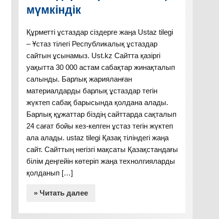
мүмкіндік
Құрметті ұстаздар сіздерге жаңа Ustaz tilegi
– Ұстаз тілегі Республикалық ұстаздар
сайтын ұсынамыз. Ust.kz Сайтта қазіргі
уақытта 30 000 астам сабақтар жинақталып
салынды. Барлық жарияланған
материалдарды барлық ұстаздар тегін
жүктеп сабақ барысында қолдана алады.
Барлық құжаттар біздің сайттарда сақталып
24 сағат бойы кез-келген ұстаз тегін жүктеп
ала алады. ustaz tilegi Қазақ тіліндегі жаңа
сайт. Сайттың негізгі мақсаты Қазақстандағы
білім деңгейін көтеріп жаңа технолгияларды
қолданып […]
» Читать далее