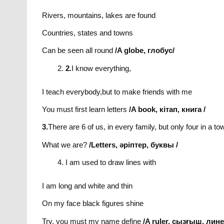
Rivers, mountains, lakes are found
Countries, states and towns
Can be seen all round
/A globe,
глобус
/
2
.
I know everything,
I teach everybody,but to make friends with me
You must first learn letters
/A book,
кітап
,
книга
/
3.
There are 6 of us, in every family, but only four in a to
What we are?
/Letters,
әріптер
,
буквы
/
I am used to draw lines with
I am long and white and thin
On my face black figures shine
Try, you must my name define
/A ruler,
сызғыш
,
лине