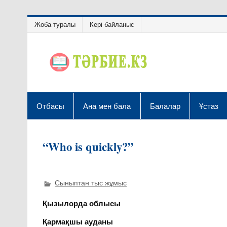
Жоба туралы
Кері байланыс
Отбасы
Ана мен бала
Балалар
Ұстаз
“Who is quickly?”
Сыныптан тыс жұмыс
Қызылорда облысы
Қармақшы ауданы