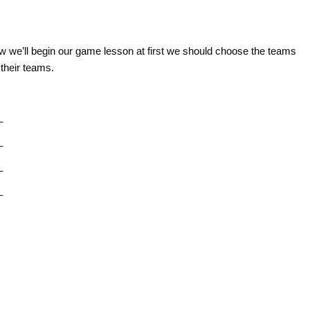
 we’ll begin our game lesson at first we should choose the teams
 their teams.
_
_
_
_