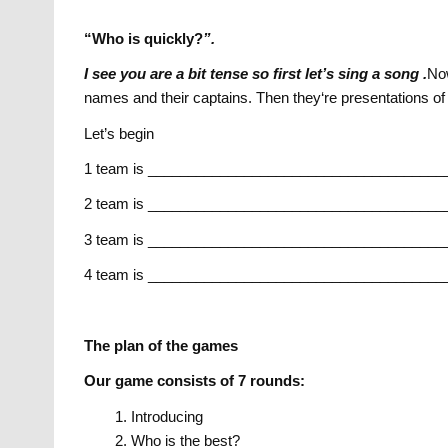
“
Who is quickly?
”.
I see you are a bit tense so first let’s sing a song .
Now
names and their captains. Then they‘re presentations of
Let’s begin
1 team is _____________________________________
2 team is _____________________________________
3 team is _____________________________________
4 team is _____________________________________
The plan of the games
Our game consists of 7 rounds:
Introducing
Who is the best?