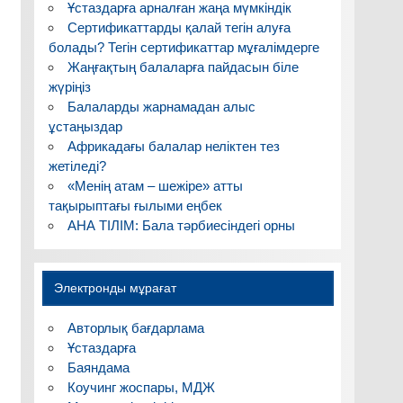
Ұстаздарға арналған жаңа мүмкіндік
Сертификаттарды қалай тегін алуға
болады? Тегін сертификаттар мұғалімдерге
Жаңғақтың балаларға пайдасын біле
жүріңіз
Балаларды жарнамадан алыс
ұстаңыздар
Африкадағы балалар неліктен тез
жетіледі?
«Менің атам – шежіре» атты
тақырыптағы ғылыми еңбек
АНА ТІЛІМ: Бала тәрбиесіндегі орны
Электронды мұрағат
Авторлық бағдарлама
Ұстаздарға
Баяндама
Коучинг жоспары, МДЖ