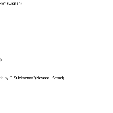
dom? (English)
l)
 made by O.Suleimenov?(Nevada –Semei)