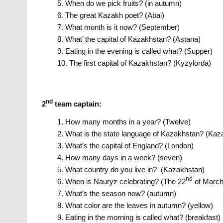
When do we pick fruits? (in autumn)
The great Kazakh poet? (Abai)
What month is it now? (September)
What’ the capital of Kazakhstan? (Astana)
Eating in the evening is called what? (Supper)
The first capital of Kazakhstan? (Kyzylorda)
nd
2
team captain:
How many months in a year? (Twelve)
What is the state language of Kazakhstan? (Kaz
What’s the capital of England? (London)
How many days in a week? (seven)
What country do you live in? (Kazakhstan)
nd
When is Nauryz celebrating? (The 22
of March
What’s the season now? (autumn)
What color are the leaves in autumn? (yellow)
Eating in the morning is called what? (breakfast)