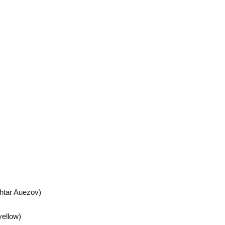
htar Auezov)
yellow)