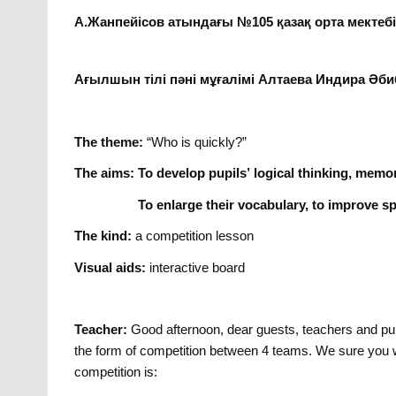
А.Жанпейісов атындағы №105 қазақ орта мектеб
Ағылшын тілі пәні мұғалімі Алтаева Индира Ә
The theme:
“Who is quickly?”
The aims:
To develop pupils’ logical thinking, memor
To enlarge their vocabulary, to improve speaki
The kind:
a competition lesson
Visual aids:
interactive board
Teacher:
Good afternoon, dear guests, teachers and pupi
the form of competition between 4 teams. We sure you 
competition is: