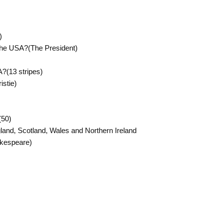
)
 the USA?(The President)
A?(13 stripes)
istie)
(50)
and, Scotland, Wales and Northern Ireland
akespeare)