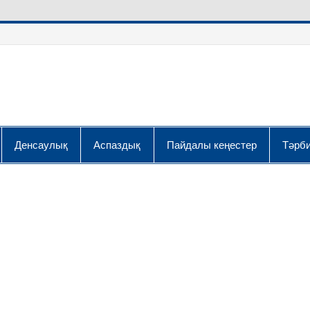
Денсаулық
Аспаздық
Пайдалы кеңестер
Тәрби