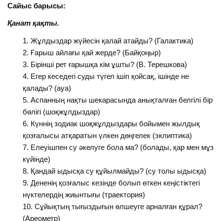
Сайыс барысы:
Қанат қақты.
Жұлдыздар жүйесін қалай атайды? (Галактика)
Ғарыш айлағы қай жерде? (Байқоңыр)
Бірінші рет ғарышқа кім ұшты? (В. Терешкова)
Егер кеседегі суды түгел ішіп қойсақ, ішінде не
қалады? (ауа)
Аспанның нақты шекарасында анықталған белгілі бір
бөлігі (шоқжұлдыздар)
Күннің зодиак шоқжұлдыздары бойымен жылдық
қозғалысы атқаратын үлкен дөңгелек (эклиптика)
Елеуішпен су әкелуге бола ма? (болады, қар мен мұз
күйінде)
Қандай ыдысқа су құйылмайды? (су толы ыдысқа)
Дененің қозғалыс кезінде болып өткен кеңістіктегі
нүктелердің жиынтығы (траектория)
Сұйықтың тығыздығын өлшеуге арналған құрал?
(Ареометр)