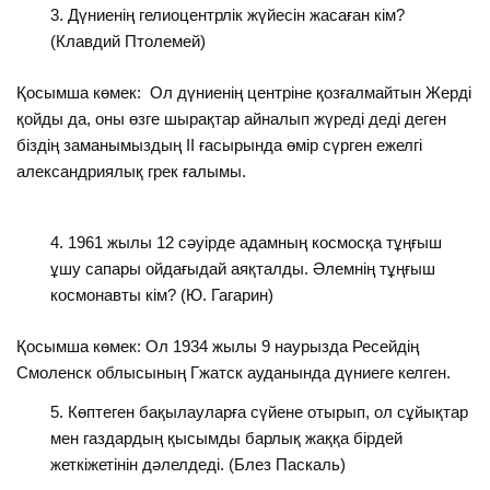
Дүниенің гелиоцентрлік жүйесін жасаған кім?
(Клавдий Птолемей)
Қосымша көмек: Ол дүниенің центріне қозғалмайтын Жерді
қойды да, оны өзге шырақтар айналып жүреді деді деген
біздің заманымыздың ІІ ғасырында өмір сүрген ежелгі
александриялық грек ғалымы.
1961 жылы 12 сәуірде адамның космосқа тұңғыш
ұшу сапары ойдағыдай аяқталды. Әлемнің тұңғыш
космонавты кім? (Ю. Гагарин)
Қосымша көмек: Ол 1934 жылы 9 наурызда Ресейдің
Смоленск облысының Гжатск ауданында дүниеге келген.
Көптеген бақылауларға сүйене отырып, ол сұйықтар
мен газдардың қысымды барлық жаққа бірдей
жеткіжетінін дәлелдеді. (Блез Паскаль)