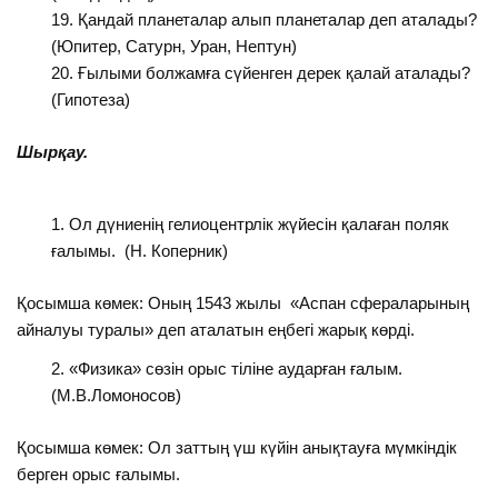
Қандай планеталар алып планеталар деп аталады?
(Юпитер, Сатурн, Уран, Нептун)
Ғылыми болжамға сүйенген дерек қалай аталады?
(Гипотеза)
Шырқау.
Ол дүниенің гелиоцентрлік жүйесін қалаған поляк
ғалымы. (Н. Коперник)
Қосымша көмек: Оның 1543 жылы «Аспан сфераларының
айналуы туралы» деп аталатын еңбегі жарық көрді.
«Физика» сөзін орыс тіліне аударған ғалым.
(М.В.Ломоносов)
Қосымша көмек: Ол заттың үш күйін анықтауға мүмкіндік
берген орыс ғалымы.