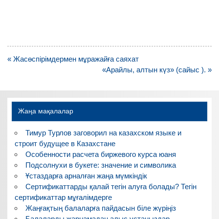
Навигация
« Жасөспірімдермен мұражайға саяхат
по
«Арайлы, алтын күз» (сайыс ). »
записям
Жаңа мақалалар
Тимур Турлов заговорил на казахском языке и
строит будущее в Казахстане
Особенности расчета биржевого курса юаня
Подсолнухи в букете: значение и символика
Ұстаздарға арналған жаңа мүмкіндік
Сертификаттарды қалай тегін алуға болады? Тегін
сертификаттар мұғалімдерге
Жаңғақтың балаларға пайдасын біле жүріңіз
Балаларды жарнамадан алыс ұстаңыздар