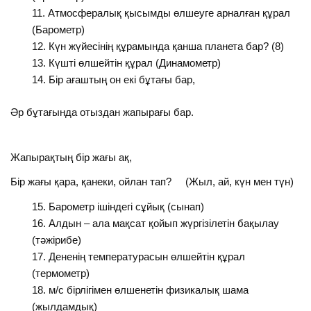
Атмосфералық қысымды өлшеуге арналған құрал
(Барометр)
Күн жүйесінің құрамында қанша планета бар? (8)
Күшті өлшейтін құрал (Динамометр)
Бір ағаштың он екі бұтағы бар,
Әр бұтағында отыздан жапырағы бар.
Жапырақтың бір жағы ақ,
Бір жағы қара, қанеки, ойлан тап? (Жыл, ай, күн мен түн)
Барометр ішіндегі сұйық (сынап)
Алдын – ала мақсат қойып жүргізілетін бақылау
(тәжірибе)
Дененің температурасын өлшейтін құрал
(термометр)
м/с бірлігімен өлшенетін физикалық шама
(жылдамдық)