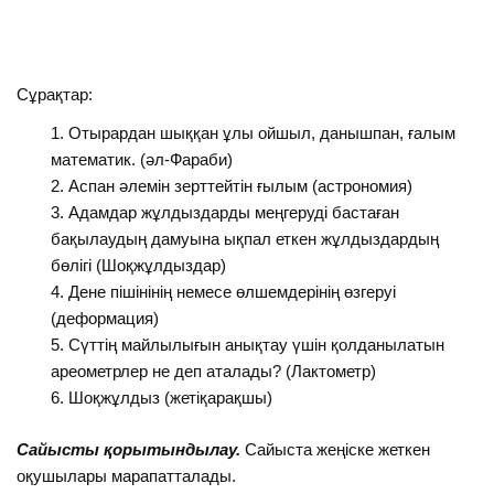
Сұрақтар:
Отырардан шыққан ұлы ойшыл, данышпан, ғалым
математик. (әл-Фараби)
Аспан әлемін зерттейтін ғылым (астрономия)
Адамдар жұлдыздарды меңгеруді бастаған
бақылаудың дамуына ықпал еткен жұлдыздардың
бөлігі (Шоқжұлдыздар)
Дене пішінінің немесе өлшемдерінің өзгеруі
(деформация)
Сүттің майлылығын анықтау үшін қолданылатын
ареометрлер не деп аталады? (Лактометр)
Шоқжұлдыз (жетіқарақшы)
Сайысты қорытындылау.
Сайыста жеңіске жеткен
оқушылары марапатталады.