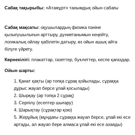
Сабақ тақырыбы:
«Атажұрт» танымдық ойын сабағы
Сабақ мақсаты:
оқушылардың физика пәніне
қызығушылығын арттыру, дүниетанымын кеңейту,
логикалық ойлау қабілетін датыру, өз ойын ашық айта
білуге үйрету.
Көрнекілігі:
плакаттар, газеттер, буклеттер, кеспе қағаздар.
Ойын шарты:
Қанат қақты (әр топқа сұрақ қойылады, сұраққа
дұрыс жауап берсе ұпай қосылады)
Шырқау (әр топқа 2 сұрақ)
Серпілу (есептер шығару)
Шарықтау (сұрақтар қою)
Жерұйық (мұндағы сұраққа жауап берсе, ұпай екі есе
артады, ал жауап бере алмаса ұпай екі есе азаяды)