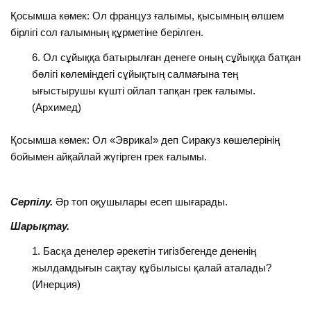
Қосымша көмек: Ол француз ғалымы, қысымның өлшем
бірлігі сол ғалымның құрметіне берілген.
Ол сұйыққа батырылған денеге оның сұйыққа батқан
бөлігі көлеміндегі сұйықтың салмағына тең
ығыстырушы күшті ойлап тапқан грек ғалымы.
(Архимед)
Қосымша көмек: Ол «Эврика!» деп Сиракуз көшелерінің
бойымен айқайлай жүгірген грек ғалымы.
Серпілу.
Әр топ оқушылары есеп шығарады.
Шарықтау.
Басқа денелер әрекетін тигізбегенде дененің
жылдамдығын сақтау құбылысы қалай аталады?
(Инерция)