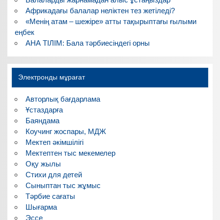
Африкадағы балалар неліктен тез жетіледі?
«Менің атам – шежіре» атты тақырыптағы ғылыми
еңбек
АНА ТІЛІМ: Бала тәрбиесіндегі орны
Электронды мұрағат
Авторлық бағдарлама
Ұстаздарға
Баяндама
Коучинг жоспары, МДЖ
Мектеп әкімшілігі
Мектептен тыс мекемелер
Оқу жылы
Стихи для детей
Сыныптан тыс жұмыс
Тәрбие сағаты
Шығарма
Эссе