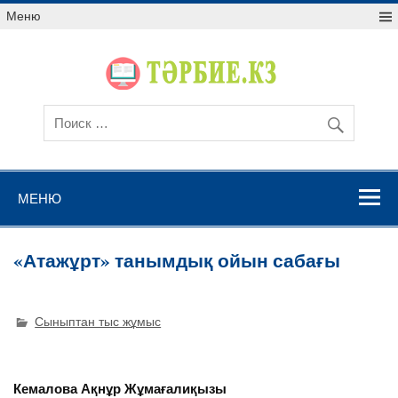
Меню
МЕНЮ
«Атажұрт» танымдық ойын сабағы
Сыныптан тыс жұмыс
Кемалова Ақнұр Жұмағалиқызы