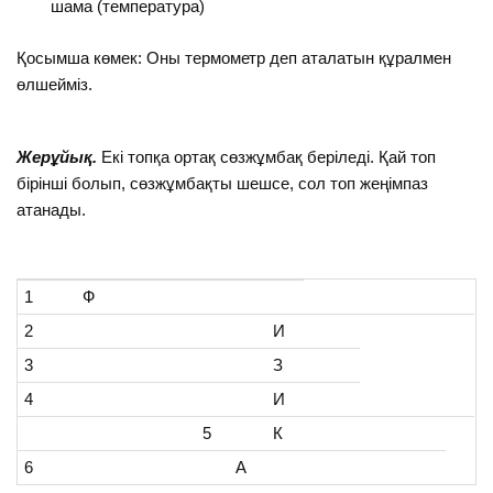
шама (температура)
Қосымша көмек: Оны термометр деп аталатын құралмен
өлшейміз.
Жерұйық.
Екі топқа ортақ сөзжұмбақ беріледі. Қай топ
бірінші болып, сөзжұмбақты шешсе, сол топ жеңімпаз
атанады.
1
Ф
2
И
3
З
4
И
5
К
6
А