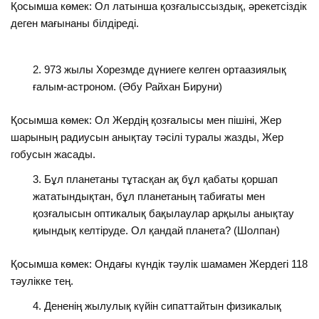
Қосымша көмек: Ол латынша қозғалыссыздық, әрекетсіздік
деген мағынаны білдіреді.
973 жылы Хорезмде дүниеге келген ортаазиялық
ғалым-астроном. (Әбу Райхан Бируни)
Қосымша көмек: Ол Жердің қозғалысы мен пішіні, Жер
шарының радиусын анықтау тәсілі туралы жазды, Жер
гобусын жасады.
Бұл планетаны тұтасқан ақ бұл қабаты қоршап
жататындықтан, бұл планетаның табиғаты мен
қозғалысын оптикалық бақылаулар арқылы анықтау
қиындық келтіруде. Ол қандай планета? (Шолпан)
Қосымша көмек: Ондағы күндік тәулік шамамен Жердегі 118
тәулікке тең.
Дененің жылулық күйін сипаттайтын физикалық