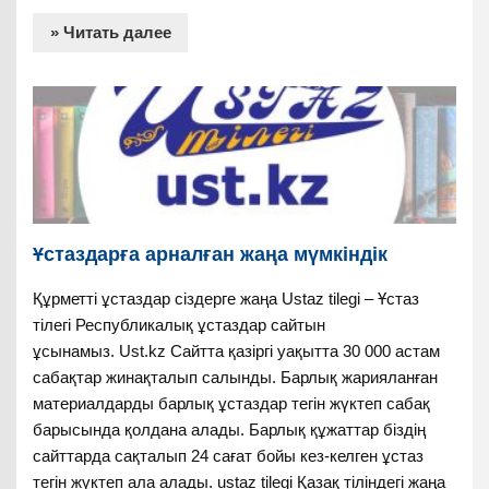
» Читать далее
Ұстаздарға арналған жаңа мүмкіндік
Құрметті ұстаздар сіздерге жаңа Ustaz tilegi – Ұстаз
тілегі Республикалық ұстаздар сайтын
ұсынамыз. Ust.kz Сайтта қазіргі уақытта 30 000 астам
сабақтар жинақталып салынды. Барлық жарияланған
материалдарды барлық ұстаздар тегін жүктеп сабақ
барысында қолдана алады. Барлық құжаттар біздің
сайттарда сақталып 24 сағат бойы кез-келген ұстаз
тегін жүктеп ала алады. ustaz tilegi Қазақ тіліндегі жаңа