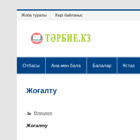
Жоба туралы
Кері байланыс
Отбасы
Ана мен бала
Балалар
Ұстаз
Жоғалту
Өлеңдер
Жоғалту