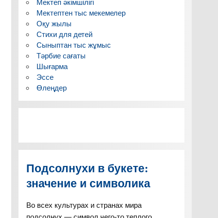
Мектеп әкімшілігі
Мектептен тыс мекемелер
Оқу жылы
Стихи для детей
Сыныптан тыс жұмыс
Тәрбие сағаты
Шығарма
Эссе
Өлеңдер
Подсолнухи в букете:
значение и символика
Во всех культурах и странах мира
подсолнух — символ чего-то теплого,