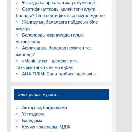
Ұстаздарға арналған жаңа мүмкіндік
Сертификаттарды қалай тегін алуға
болады? Тегін сертификаттар мұғалімдерге
Жаңғақтың балаларға пайдасын біле
жүріңіз
Балаларды жарнамадан алыс
ұстаңыздар
Африкадағы балалар неліктен тез
жетіледі?
«Менің атам – шежіре» атты
тақырыптағы ғылыми еңбек
АНА ТІЛІМ: Бала тәрбиесіндегі орны
Электронды мұрағат
Авторлық бағдарлама
Ұстаздарға
Баяндама
Коучинг жоспары, МДЖ