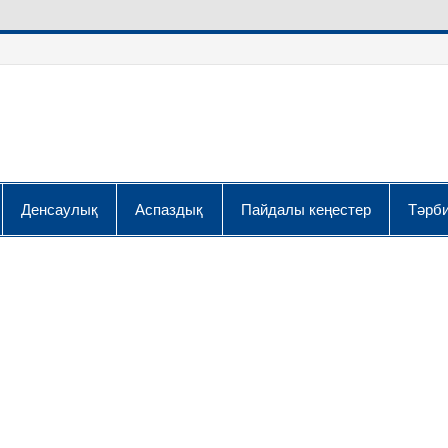
Денсаулық
Аспаздық
Пайдалы кеңестер
Тәрби