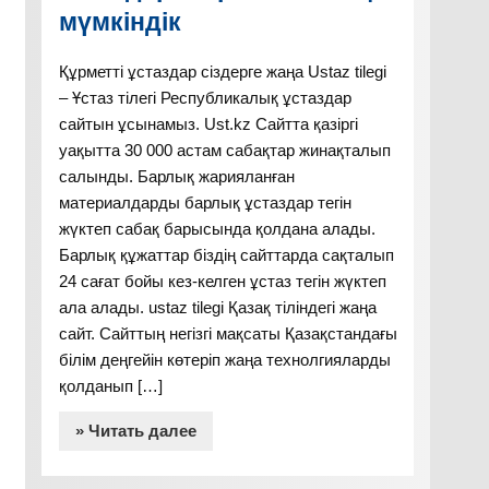
мүмкіндік
Құрметті ұстаздар сіздерге жаңа Ustaz tilegi
– Ұстаз тілегі Республикалық ұстаздар
сайтын ұсынамыз. Ust.kz Сайтта қазіргі
уақытта 30 000 астам сабақтар жинақталып
салынды. Барлық жарияланған
материалдарды барлық ұстаздар тегін
жүктеп сабақ барысында қолдана алады.
Барлық құжаттар біздің сайттарда сақталып
24 сағат бойы кез-келген ұстаз тегін жүктеп
ала алады. ustaz tilegi Қазақ тіліндегі жаңа
сайт. Сайттың негізгі мақсаты Қазақстандағы
білім деңгейін көтеріп жаңа технолгияларды
қолданып […]
» Читать далее