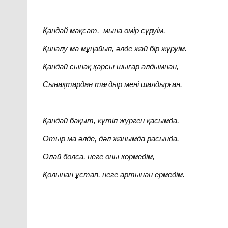
Қандай мақсат, мына өмір сүруім,
Қиналу ма мұңайып, әлде жай бір жүруім.
Қандай сынақ қарсы шығар алдымнан,
Сынақтардан тағдыр мені шалдырған.
Қандай бақыт, күтіп жүрген қасымда,
Отыр ма әлде, дәл жанымда расында.
Олай болса, неге оны көрмедім,
Қолынан ұстап, неге артынан ермедім.