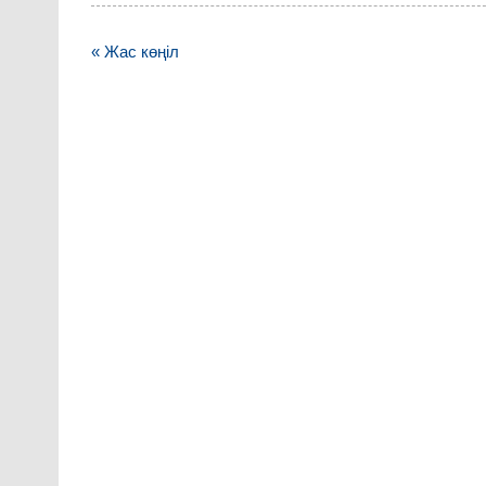
Навигация
« Жас көңіл
по
записям