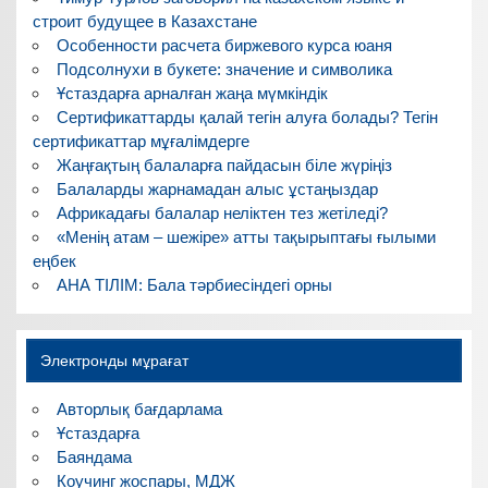
строит будущее в Казахстане
Особенности расчета биржевого курса юаня
Подсолнухи в букете: значение и символика
Ұстаздарға арналған жаңа мүмкіндік
Сертификаттарды қалай тегін алуға болады? Тегін
сертификаттар мұғалімдерге
Жаңғақтың балаларға пайдасын біле жүріңіз
Балаларды жарнамадан алыс ұстаңыздар
Африкадағы балалар неліктен тез жетіледі?
«Менің атам – шежіре» атты тақырыптағы ғылыми
еңбек
АНА ТІЛІМ: Бала тәрбиесіндегі орны
Электронды мұрағат
Авторлық бағдарлама
Ұстаздарға
Баяндама
Коучинг жоспары, МДЖ