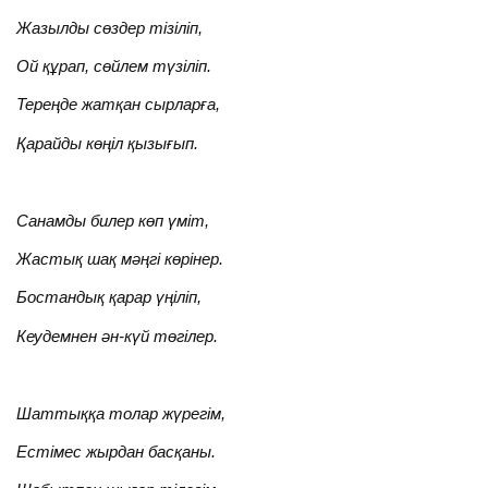
Жазылды сөздер тізіліп,
Ой құрап, сөйлем түзіліп.
Тереңде жатқан сырларға,
Қарайды көңіл қызығып.
Санамды билер көп үміт,
Жастық шақ мәңгі көрінер.
Бостандық қарар үңіліп,
Кеудемнен ән-күй төгілер.
Шаттыққа толар жүрегім,
Естімес жырдан басқаны.