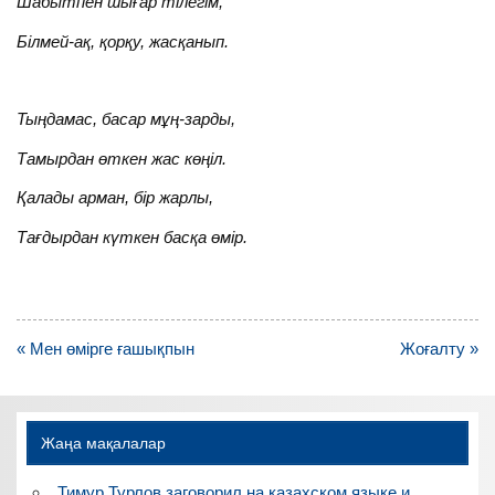
Шабытпен шығар тілегім,
Білмей-ақ, қорқу, жасқанып.
Тыңдамас, басар мұң-зарды,
Тамырдан өткен жас көңіл.
Қалады арман, бір жарлы,
Тағдырдан күткен басқа өмір.
Навигация
« Мен өмірге ғашықпын
Жоғалту »
по
записям
Жаңа мақалалар
Тимур Турлов заговорил на казахском языке и