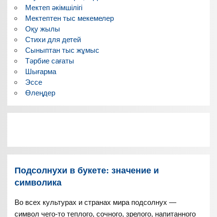
Мектеп әкімшілігі
Мектептен тыс мекемелер
Оқу жылы
Стихи для детей
Сыныптан тыс жұмыс
Тәрбие сағаты
Шығарма
Эссе
Өлеңдер
Подсолнухи в букете: значение и
символика
Во всех культурах и странах мира подсолнух —
символ чего-то теплого, сочного, зрелого, напитанного