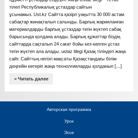
тілегі Республикалық ұстаздар сайтын
ұсынамыз. Ust.kz Сайтта қазіргі уақытта 30 000 астам
сабақтар жинақталып салынды. Барлық жарияланған
материалдарды барлық ұстаздар тегін жүктеп сабақ
барысында қолдана алады. Барлық құжаттар біздің
сайттарда сақталып 24 сағат бойы кез-келген ұстаз
тегін жүктеп ала алады. ustaz tilegi Қазақ тіліндегі жаңа
сайт. Сайттың негізгі мақсаты Қазақстандағы білім
деңгейін көтеріп жаңа технолгияларды қолданып […]
» Читать далее
Авторская программа
Урок
Эссе