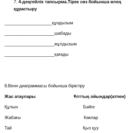
4-деңгейлік тапсырма.Тірек сөз бойынша өлең
құрастыру
____________________құндызым
_____________________шабады
_____________________жұлдызым
_____________________қағады
8.Венн диаграммасы бойынша біріктіру
Жас атаулары Ұлттық ойындар(атпен)
Құлын Бәйге
Жабағы Көкпар
Тай Қыз қуу