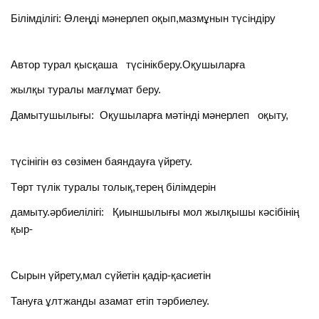
Білімділігі: Өлеңді мәнерлеп оқып,мазмұнын түсіндіру
Автор турал қысқаша түсінікберу.Оқушыларға
жылқы туралы мағлұмат беру.
Дамытушылығы: Оқушыларға мәтінді мәнерлеп оқыту,
түсінігін өз сөзімен баяндауға үйрету.
Төрт түлік туралы толық,терең білімдерін
дамыту.әрбиелілігі: Қиыншылығы мол жылқышы кәсібінің
қыр-
Сырын үйрету,мал сүйетін қадір-қасиетін
Тануға ұлтжанды азамат етіп тәрбиелеу.