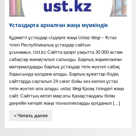
Ұстаздарға арналған жаңа мүмкіндік
Құрметті ұстаздар сіздерге жаңа Ustaz tilegi – Ұстаз
тілегі Республикалық ұстаздар сайтын
ұсынамыз. Ust.kz Сайтта қазіргі уақытта 30 000 астам
сабақтар жинақталып салынды. Барлық жарияланған
материалдарды барлық ұстаздар тегін жүктеп сабақ
барысында қолдана алады. Барлық құжаттар біздің
сайттарда сақталып 24 сағат бойы кез-келген ұстаз
тегін жүктеп ала алады. ustaz tilegi Қазақ тіліндегі жаңа
сайт. Сайттың негізгі мақсаты Қазақстандағы білім
деңгейін көтеріп жаңа технолгияларды қолданып […]
» Читать далее