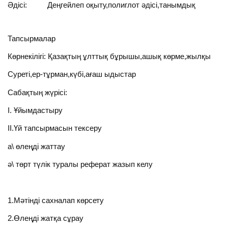
Әдісі: Деңгейлеп оқыту,полиглот әдісі,танымдық
Тапсырмалар
Көрнекілігі: Қазақтың ұлттық бұрышы,ашық көрме,жылқы
Суреті,ер-тұрман,күбі,ағаш ыдыстар
Сабақтың жүрісі:
І. Ұйымдастыру
ІІ.Үй тапсырмасын тексеру
а\ өлеңді жаттау
ә\ төрт түлік туралы реферат жазып келу
1.Мәтінді сахналап көрсету
2.Өлеңді жатқа сұрау