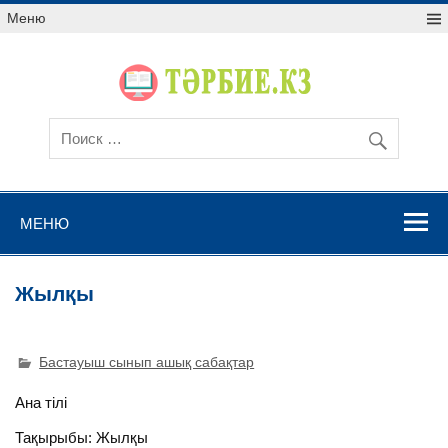
Меню
МЕНЮ
Жылқы
Бастауыш сынып ашық сабақтар
Ана тілі
Тақырыбы: Жылқы