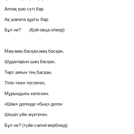
Аппақ қою сүті бар
Ақ шағала құрты бар.
Бұл не? (Қой-овца-sheep)
Маң-маң басқан,маң басқан,
Шудаларын шаң басқан,
Төрт аяғын тең басқан.
Тілін тікен теспеген,
Мұрындығы келіскен.
«Шөк» дегенде «бық» деген
Шешіп үйін жүктеген.
Бұл не? (түйе-сamel-верблюд)