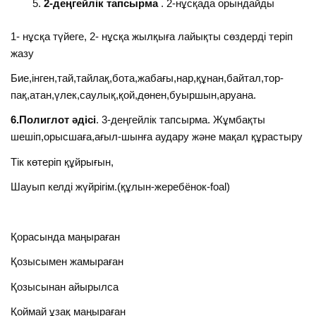
2-деңгейлік тапсырма
. 2-нұсқада орындайды
1- нұсқа түйеге, 2- нұсқа жылқыға лайықты сөздерді теріп
жазу
Бие,інген,тай,тайлақ,бота,жабағы,нар,құнан,байтал,тор-
пақ,атан,үлек,саулық,қой,дөнен,буыршын,аруана.
6.Полиглот әдісі
. 3-деңгейлік тапсырма. Жұмбақты
шешіп,орысшаға,ағыл-шынға аудару және мақал құрастыру
Тік көтеріп құйрығын,
Шауып келді жүйрігім.(құлын-жеребёнок-foal)
Қорасында маңыраған
Қозысымен жамыраған
Қозысынан айырылса
Қоймай ұзақ маңыраған