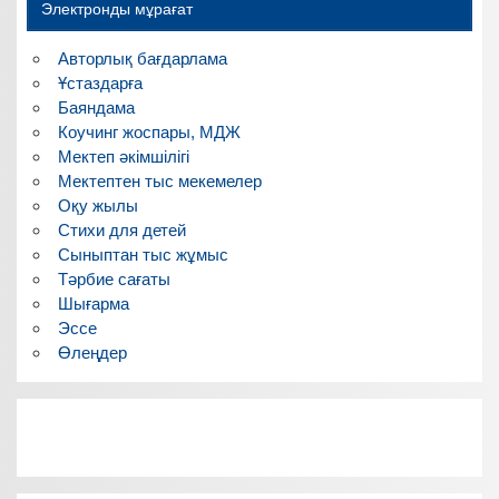
Электронды мұрағат
Авторлық бағдарлама
Ұстаздарға
Баяндама
Коучинг жоспары, МДЖ
Мектеп әкімшілігі
Мектептен тыс мекемелер
Оқу жылы
Стихи для детей
Сыныптан тыс жұмыс
Тәрбие сағаты
Шығарма
Эссе
Өлеңдер