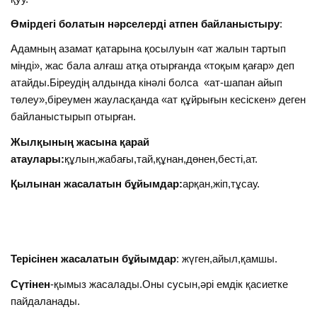
Өмірдегі болатын нәрселерді атпен байланыстыру
:
Адамның азамат қатарына қосылуын «ат жалын тартып
мінді», жас бала алғаш атқа отырғанда «тоқым қағар» деп
атайды.Біреудің алдында кінәлі болса «ат-шапан айып
төлеу»,біреумен жауласқанда «ат құйрығын кесіскен» деген
байланыстырып отырған.
Жылқының жасына қарай
атаулары:
құлын,жабағы,тай,құнан,дөнен,бесті,ат.
Қылынан жасалатын бұйымдар:
арқан,жіп,тұсау.
Терісінен жасалатын бұйымдар
: жүген,айыл,қамшы.
Сүтінен
-қымыз жасалады.Оны сусын,әрі емдік қасиетке
пайдаланады.