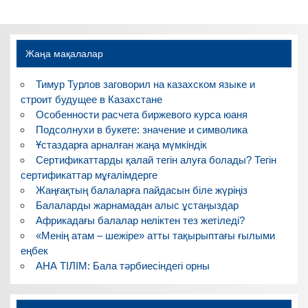
Жаңа мақалалар
Тимур Турлов заговорил на казахском языке и
строит будущее в Казахстане
Особенности расчета биржевого курса юаня
Подсолнухи в букете: значение и символика
Ұстаздарға арналған жаңа мүмкіндік
Сертификаттарды қалай тегін алуға болады? Тегін
сертификаттар мұғалімдерге
Жаңғақтың балаларға пайдасын біле жүріңіз
Балаларды жарнамадан алыс ұстаңыздар
Африкадағы балалар неліктен тез жетіледі?
«Менің атам – шежіре» атты тақырыптағы ғылыми
еңбек
АНА ТІЛІМ: Бала тәрбиесіндегі орны