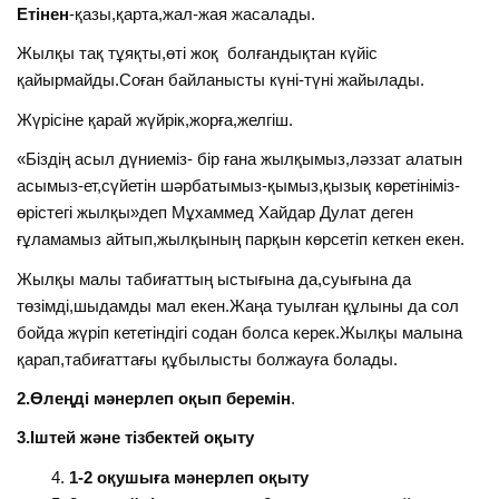
Етінен
-қазы,қарта,жал-жая жасалады.
Жылқы тақ тұяқты,өті жоқ болғандықтан күйіс
қайырмайды.Соған байланысты күні-түні жайылады.
Жүрісіне қарай жүйрік,жорға,желгіш.
«Біздің асыл дүниеміз- бір ғана жылқымыз,ләззат алатын
асымыз-ет,сүйетін шәрбатымыз-қымыз,қызық көретініміз-
өрістегі жылқы»деп Мұхаммед Хайдар Дулат деген
ғұламамыз айтып,жылқының парқын көрсетіп кеткен екен.
Жылқы малы табиғаттың ыстығына да,суығына да
төзімді,шыдамды мал екен.Жаңа туылған құлыны да сол
бойда жүріп кететіндігі содан болса керек.Жылқы малына
қарап,табиғаттағы құбылысты болжауға болады.
2.Өлеңді мәнерлеп оқып беремін
.
3.Іштей және тізбектей оқыту
1-2 оқушыға мәнерлеп оқыту