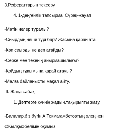
3.Рефераттарын тексеру
1-деңгейлік тапсырма. Сұрақ-жауап
-Мәтін нелер туралы?
-Сиырдың неше түрі бар? Жасына қарай ата.
-Көп сиырды не деп атайды?
-Серке мен текенің айырмашылығы?
-Қойдың тұқымына қарай атауы?
-Малға байланысты мақал айту.
ІІІ. Жаңа сабақ
Дәптерге күннің жадын,тақырыпты жазу.
-Балалар,біз бүгін А.Тоқмағамбетовтың өлеңінен
«Жылқы»бөлімін оқимыз.