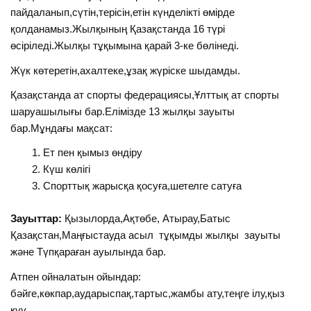
пайдаланып,сүтін,терісін,етін күнделікті өмірде
қолданамыз.Жылқының Қазақстанда 16 түрі
өсіріледі.Жылқы тұқымына қарай 3-ке бөлінеді.
Жүк көтеретін,ахалтеке,ұзақ жүріске шыдамды.
Қазақстанда ат спорты федерациясы,Ұлттық ат спорты
шаруашылығы бар.Елімізде 13 жылқы зауыты
бар.Мұндағы мақсат:
Ет пен қымыз өндіру
Күш көлігі
Спорттық жарысқа қосуға,шетелге сатуға
Зауыттар:
Қызылорда,Ақтөбе, Атырау,Батыс
Қазақстан,Маңғыстауда асыл тұқымды жылқы зауыты
және Түпқараған ауылында бар.
Атпен ойналатын ойындар:
бәйге,көкпар,аударыспақ,тартыс,жамбы ату,теңге ілу,қыз
қуу.