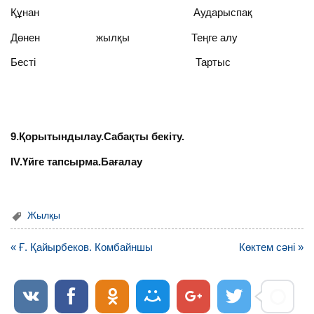
Құнан Аударыспақ
Дөнен жылқы Теңге алу
Бесті Тартыс
9.Қорытындылау.Сабақты бекіту.
IV
.Үйге тапсырма.Бағалау
Жылқы
Навигация
« Ғ. Қайырбеков. Комбайншы
Көктем сәні »
по
записям