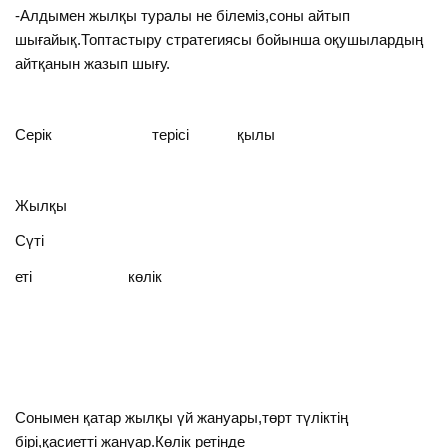
-Алдымен жылқы туралы не білеміз,соны айтып
шығайық.Топтастыру стратегиясы бойынша оқушылардың
айтқанын жазып шығу.
Серік терісі қылы
Жылқы
Сүті
еті көлік
Сонымен қатар жылқы үй жануары,төрт түліктің
бірі,қасиетті жануар.Көлік ретінде