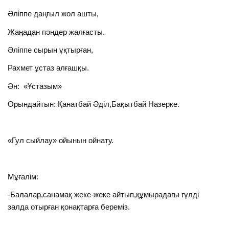
Әліппе даңғыл жол ашты,
Жаңадан пәндер жалғасты.
Әліппе сырын ұқтырған,
Рахмет ұстаз алғашқы.
Ән: «Ұстазым»
Орындайтын: Қанатбай Әділ,Бақытбай Назерке.
«Гул сыйлау» ойынын ойнату.
Мұғалім:
-Балалар,санамақ жеке-жеке айтып,құмырадағы гүлді
залда отырған қонақтарға береміз.