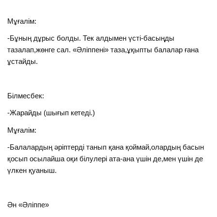
Мұғалім:
-Бұның дұрыс болды. Тек алдымен үсті-басыңды
тазалап,жөнге сал. «Әліппені» таза,ұқыпты балалар ғана
ұстайды.
Білмесбек:
-Жарайды (шығып кетеді.)
Мұғалім:
-Балалардың әріптерді танып қана қоймай,олардың басын
қосып осылайша оқи білулері ата-ана үшін де,мен үшін де
үлкен қуаныш.
Ән «Әліппе»