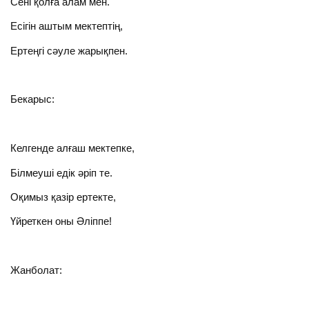
Сені қолға алам мен.
Есігін аштым мектептің,
Ертеңгі сәуле жарықпен.
Бекарыс:
Келгенде алғаш мектепке,
Білмеуші едік әріп те.
Оқимыз қазір ертекте,
Үйреткен оны Әліппе!
Жанболат: