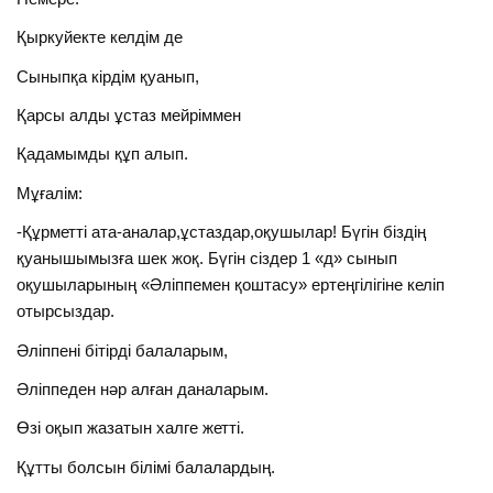
Қыркуйекте келдім де
Сыныпқа кірдім қуанып,
Қарсы алды ұстаз мейріммен
Қадамымды құп алып.
Мұғалім:
-Құрметті ата-аналар,ұстаздар,оқушылар! Бүгін біздің
қуанышымызға шек жоқ. Бүгін сіздер 1 «д» сынып
оқушыларының «Әліппемен қоштасу» ертеңгілігіне келіп
отырсыздар.
Әліппені бітірді балаларым,
Әліппеден нәр алған даналарым.
Өзі оқып жазатын халге жетті.
Құтты болсын білімі балалардың.