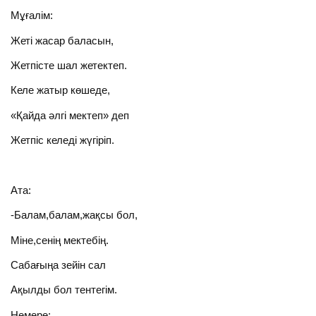
Мұғалім:
Жеті жасар баласын,
Жетпісте шал жетектеп.
Келе жатыр көшеде,
«Қайда әлгі мектеп» деп
Жетпіс келеді жүгіріп.
Ата:
-Балам,балам,жақсы бол,
Міне,сенің мектебің.
Сабағыңа зейін сал
Ақылды бол тентегім.
Немере: