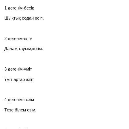
1 дегенім-бесік
Шықтық содан өсіп.
2 дегенім-елім
Далам,тауым,көгім.
3 дегенім-үміт,
Үміт артар жігіт.
4 дегенім-төзім
Төзе білем өзім.