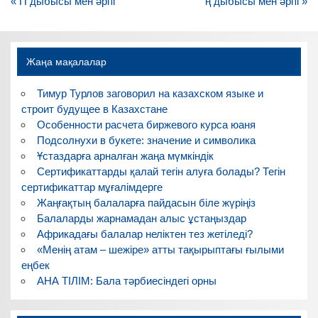
Навигация
« П дыбысы мен әрпі
ң дыбысы мен әрпі »
по
записям
Жаңа мақалалар
Тимур Турлов заговорил на казахском языке и
строит будущее в Казахстане
Особенности расчета биржевого курса юаня
Подсолнухи в букете: значение и символика
Ұстаздарға арналған жаңа мүмкіндік
Сертификаттарды қалай тегін алуға болады? Тегін
сертификаттар мұғалімдерге
Жаңғақтың балаларға пайдасын біле жүріңіз
Балаларды жарнамадан алыс ұстаңыздар
Африкадағы балалар неліктен тез жетіледі?
«Менің атам – шежіре» атты тақырыптағы ғылыми
еңбек
АНА ТІЛІМ: Бала тәрбиесіндегі орны