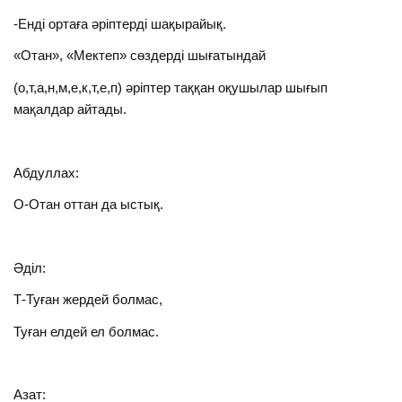
-Енді ортаға әріптерді шақырайық.
«Отан», «Мектеп» сөздерді шығатындай
(о,т,а,н,м,е,к,т,е,п) әріптер таққан оқушылар шығып
мақалдар айтады.
Абдуллах:
О-Отан оттан да ыстық.
Әділ:
Т-Туған жердей болмас,
Туған елдей ел болмас.
Азат: