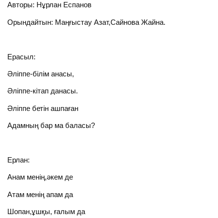
Авторы: Нұрлан Еспанов
Орындайтын: Маңғыстау Азат,Сайнова Жайна.
Ерасыл:
Әліппе-білім анасы,
Әліппе-кітап данасы.
Әліппе бетін ашпаған
Адамның бар ма баласы?
Ерлан:
Анам менің,әкем де
Атам менің апам да
Шопан,ұшқы, ғалым да