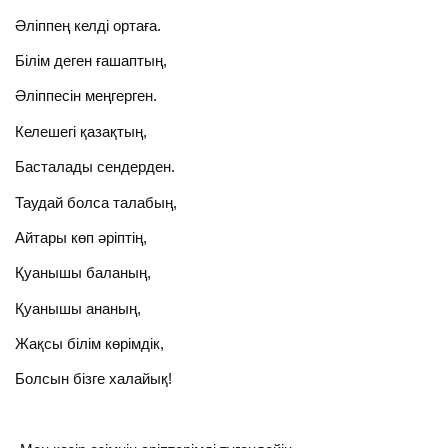
Әліппең келді ортаға.
Білім деген ғашаптың,
Әліппесін меңгерген.
Келешегі қазақтың,
Басталады сендерден.
Таудай болса талабың,
Айтары көп әріптің,
Қуанышы баланың,
Қуанышы ананың,
Жақсы білім көрімдік,
Болсын бізге халайық!