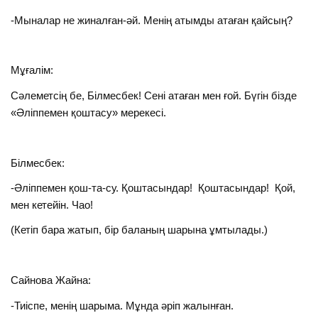
-Мыналар не жиналған-әй. Менің атымды атаған қайсың?
Мұғалім:
Сәлеметсің бе, Білмесбек! Сені атаған мен ғой. Бүгін бізде
«Әліппемен қоштасу» мерекесі.
Білмесбек:
-Әліппемен қош-та-су. Қоштасындар! Қоштасындар! Қой,
мен кетейін. Чао!
(Кетіп бара жатып, бір баланың шарына ұмтылады.)
Сайнова Жайна:
-Тиіспе, менің шарыма. Мұнда әріп жалынған.