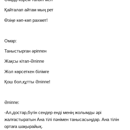
Қайталап айтам мың рет
Өзіңе көп-көп рахмет!
Омар:
Таныстырган әріппен
Жақсы кітап-Әліппе
Жол көрсеткен білімге
Қош бол,құтты Әліппе!
Әліппе:
-Ал,достар,бүгін сендер енді менің жолымды әрі
жалғастыратын Ана тілі пәнімен танысасыңдар. Ана тілін
ортаға шақырайық.