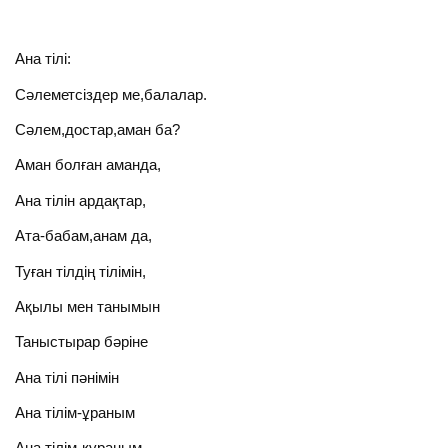
Ана тілі:
Сәлеметсіздер ме,балалар.
Сәлем,достар,аман ба?
Аман болған аманда,
Ана тілін ардақтар,
Ата-бабам,анам да,
Туған тілдің тілімін,
Ақылы мен танымын
Таныстырар бәріне
Ана тілі пәнімін
Ана тілім-ұраным
Ана тілім-құраным