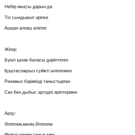
Небір мықты дарын да
Тіл сындырып әріпке
Ашқан алғаш әліппе
Жігер:
Бүкіл қазак баласы дәріптеген
Қоштаспақпыз сүйікті әліппемен
Ризамыз бәрімізді таныстырған
Сөз бен дыбыс әртүрлі әріптермен
Арзу:
Әліппем,менің Әліппем
Өмірді көрем танып мен