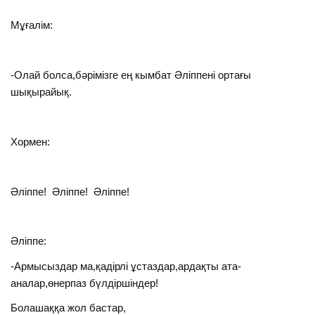
Мұғалім:
-Олай болса,бәрімізге ең кымбат Әліппені ортағы
шықырайық.
Хормен:
Әліппе! Әліппе! Әліппе!
Әліппе:
-Армысыздар ма,қадірлі ұстаздар,ардақты ата-
аналар,өнерпаз бүлдіршіндер!
Болашаққа жол бастар,