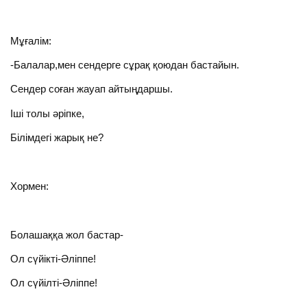
Мұғалім:
-Балалар,мен сендерге сұрақ қоюдан бастайын.
Сендер соған жауап айтыңдаршы.
Іші толы әріпке,
Білімдегі жарық не?
Хормен:
Болашаққа жол бастар-
Ол сүйікті-Әліппе!
Ол сүйілті-Әліппе!