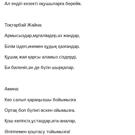
Ал ендігі кезекті оқушыларға берейік.
Тоқтарбай Жайна:
Армысыздар,мұғалімдер,әз жандар,
Білім іздеп,инемен құдық қазғандар.
Құшақ жая қарсы аламыз сіздерді,
Би биленіп,ән де бүгін шырқалар.
Амина:
Көз салып қараңызшы бойымызға
Ортақ боп бүгінгі өскен ойымызға.
Қош келіпсіз,ұстаздар,ата-аналар,
Әліппемен қоштасу тойымызға!