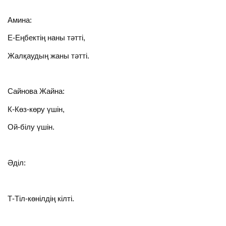
Амина:
Е-Еңбектің наны тәтті,
Жалқаудың жаны тәтті.
Сайнова Жайна:
К-Көз-көру үшін,
Ой-білу үшін.
Әділ:
Т-Тіл-көнілдің кілті.