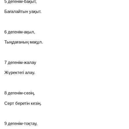
5 дегенім-бақыт,
Бағалайтын уақыт.
6 дегенім-ақыл,
Тыңдағаның мақұл.
7 дегенім-жалау
Жүректегі алау.
8 дегенім-сөзің,
Серт беретін кезің.
9 дегенім-тоқтау,