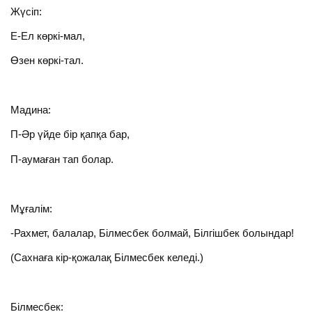
Жүсіп:
Е-Ел көркі-мал,
Өзен көркі-тал.
Мадина:
П-Әр үйде бір қапқа бар,
П-аумаған тап болар.
Мұғалім:
-Рахмет, балалар, Білмесбек болмай, Білгішбек болындар!
(Сахнаға кір-қожалақ Білмесбек келеді.)
Білмесбек: