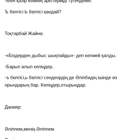
-Мен қазір өзімнің әріптерімді түгендейін.
Ъ белгісі Ь белгісі қандай?
Тоқтарбай Жайна:
-«Біздерден дыбыс шықпайды»- деп келмей қалды.
-Барып алып келіңдер.
-ъ белгісі,ь белгісі сендеордің де Әліпбидің ішінде өз
орындарың бар. Келіңдер,отырыңдар.
Данияр:
Әліппем,менің Әліппем