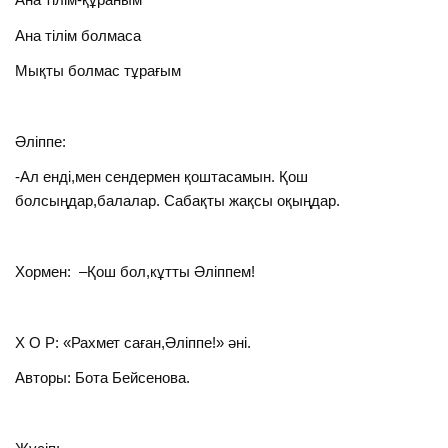
Ана тілім болмаса
Мықты болмас тұрағым
Әліппе:
-Ал енді,мен сендермен қоштасамын. Қош
болсыңдар,балалар. Сабақты жақсы оқыңдар.
Хормен: –Қош бол,кұтты Әліппем!
Х О Р: «Рахмет саған,Әліппе!» әні.
Авторы: Бота Бейсенова.