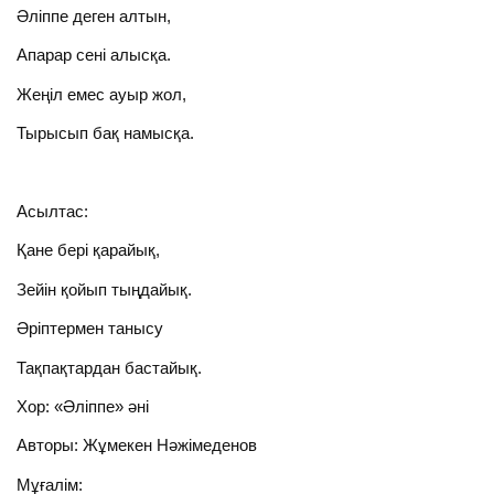
Әліппе деген алтын,
Апарар сені алысқа.
Жеңіл емес ауыр жол,
Тырысып бақ намысқа.
Асылтас:
Қане бері қарайық,
Зейін қойып тыңдайық.
Әріптермен танысу
Тақпақтардан бастайық.
Хор: «Әліппе» әні
Авторы: Жұмекен Нәжімеденов
Мұғалім: