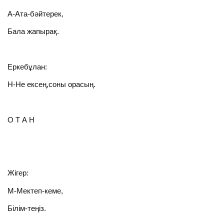
А-Ата-бәйтерек,
Бала жапырақ.
Еркебұлан:
Н-Не ексең,соны орасың.
О Т А Н
Жігер:
М-Мектеп-кеме,
Білім-теңіз.