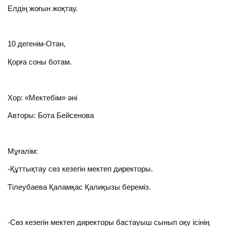
Елдің жоғын жоқтау.
10 дегенім-Отан,
Қорға соны ботам.
Хор: «Мектебім» әні
Авторы: Бота Бейсенова
Мұғалім:
-Құттықтау сөз кезегін мектеп директоры.
Тілеубаева Қаламқас Қалиқызы береміз.
-Сөз кезегін мектеп директоры бастауыш сынып оқу ісінің