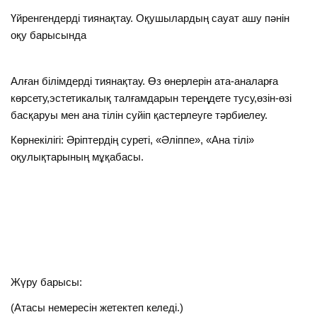
Үйренгендерді тиянақтау. Оқушылардың сауат ашу пәнін
оқу барысында
Алған білімдерді тиянақтау. Өз өнерлерін ата-аналарға
көрсету,эстетикалық талғамдарын тереңдете тусу,өзін-өзі
басқаруы мен ана тілін суйіп қастерлеуге тәрбиелеу.
Көрнекілігі: Әріптердің суреті, «Әліппе», «Ана тілі»
оқулықтарының мұқабасы.
Жүру барысы:
(Атасы немересін жетектеп келеді.)