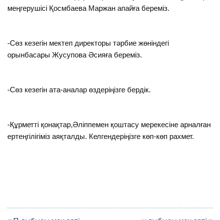
меңгерушісі Қосмбаева Маржан апайға береміз.
-Сөз кезегін мектеп директоры тәрбие жөніндегі
орынбасары Жусупова Әсияға береміз.
-Сөз кезегін ата-аналар өздеріңізге бердік.
-Құрметті қонақтар,Әліппемен қоштасу мерекесіне арналған
ертеңгілігіміз аяқталды. Келгендеріңізге көп-көп рахмет.