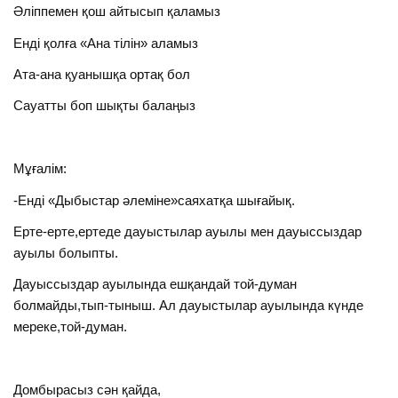
Әліппемен қош айтысып қаламыз
Енді қолға «Ана тілін» аламыз
Ата-ана қуанышқа ортақ бол
Сауатты боп шықты балаңыз
Мұғалім:
-Енді «Дыбыстар әлеміне»саяхатқа шығайық.
Ерте-ерте,ертеде дауыстылар ауылы мен дауыссыздар
ауылы болыпты.
Дауыссыздар ауылында ешқандай той-думан
болмайды,тып-тыныш. Ал дауыстылар ауылында күнде
мереке,той-думан.
Домбырасыз сән қайда,