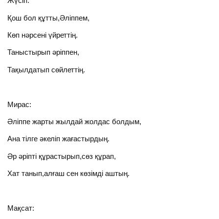
Жүсіп:
Қош бол құтты,Әліппем,
Көп нәрсені үйреттің.
Таныстырып әріппен,
Тақылдатып сөйлеттің.
Мирас:
Әліппе жарты жылдай жолдас болдым,
Ана тілге әкеліп жағастырдың.
Әр әріпті құрастырып,сөз құрап,
Хат танып,алғаш сен көзімді аштың.
Мақсат: