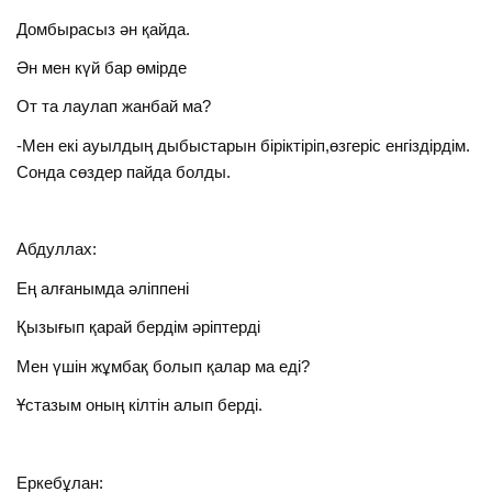
Домбырасыз ән қайда.
Ән мен күй бар өмірде
От та лаулап жанбай ма?
-Мен екі ауылдың дыбыстарын біріктіріп,өзгеріс енгіздірдім.
Сонда сөздер пайда болды.
Абдуллах:
Ең алғанымда әліппені
Қызығып қарай бердім әріптерді
Мен үшін жұмбақ болып қалар ма еді?
Ұстазым оның кілтін алып берді.
Еркебұлан: