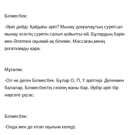
Білмесбек:
-Әріп дейді. Қайдағы әріп? Мынау доңғалаұтың суреті,ал
мынау есіктің суретін салып қойыпты-ей. Бұлардың бәрін
мен Әліппені оқымай-ақ білемін. Мәссаған,менің
рогаткамды қара.
Мұғалім:
-Ол не деген Білмесбек. Бұлар О, П, Ү әріптері. Дегенмен
балалар, Білмесбектің сөзінің жаны бар. Әрбір әріп бір
нәрсеге ұқсас.
Білмесбек:
-Онда мен де кітап оқығым келеді.