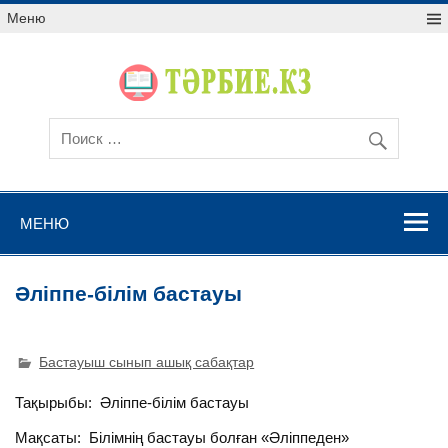
Меню
МЕНЮ
Әліппе-білім бастауы
Бастауыш сынып ашық сабақтар
Тақырыбы: Әліппе-білім бастауы
Мақсаты: Білімнің бастауы болған «Әліппеден»