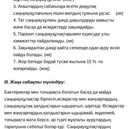
Ағаштардың сабағында өсетін діңқұлақ
саңырауқұлағының пішіні малдың тұяғына ұқсас. (ия)
Тат саңырауқұлағы дәнді дақылдарды қамысты
және басқа да өсімдіктерді зақымдайды.
Паразит саңырауқұлақтарымен күресуде улы
химикатткр пайдаланады. (ия)
Зақымдалған дәнді қайта сепкенде,одан ауру өскін
пайда болады. (ия)
Жер бетінде бидай түсімі жылына 15 % -ға
жоғарлайды. (жоқ)
III. Жаңа сабақты түсіндіру:
Бактериялар мен топырақта болатын басқа да майда
саңырауқұлақтар бірлесіп,өсімдіктер мен жануарлардың,
саңырауқұлақ қалдықтарын ыдыратып, шірітеді. Өсімдіктер
мен жануарлардың қалдықтарын ыдырамай, өңделмей,
топырақта жата берсе, әр түрлі жұқпалы аурулардың
таралуына себепші болар еді. Саңырауқұлақтардың