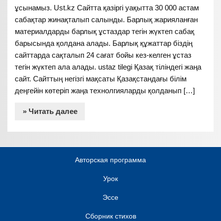
ұсынамыз. Ust.kz Сайтта қазіргі уақытта 30 000 астам
сабақтар жинақталып салынды. Барлық жарияланған
материалдарды барлық ұстаздар тегін жүктеп сабақ
барысында қолдана алады. Барлық құжаттар біздің
сайттарда сақталып 24 сағат бойы кез-келген ұстаз
тегін жүктеп ала алады. ustaz tilegi Қазақ тіліндегі жаңа
сайт. Сайттың негізгі мақсаты Қазақстандағы білім
деңгейін көтеріп жаңа технолгияларды қолданып […]
» Читать далее
Авторская программа
Урок
Эссе
Сборник стихов