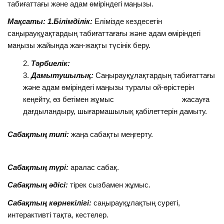
табиғаттағы және адам өміріндегі маңызы.
Мақсаты: 1.Білімділік:
Елімізде кездесетін
саңырауқұақтардың табиғаттағағы және адам өміріндегі
маңызы жайында жан-жақты түсінік беру.
Тәрбиелік:
Дамытушылық:
Саңырауқұлақтардың табиғаттағы
және адам өміріндегі маңызы туралы ой-өрістерін
кеңейту, өз бетімен жұмыс жасауға
дағдыландыру, шығармашылық қабілеттерін дамыту.
Сабақтың типі:
жаңа сабақты меңгерту.
Сабақтың түрі:
аралас сабақ.
Сабақтың әдісі:
тірек сызбамен жұмыс.
Сабақтың көрнекілігі:
саңырауқұлақтың суреті,
интерактивті тақта, кестелер.