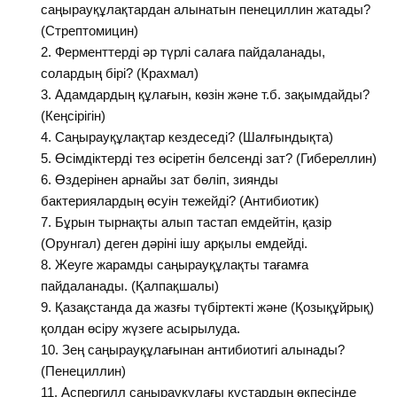
саңырауқұлақтардан алынатын пенециллин жатады?
(Стрептомицин)
Ферменттерді әр түрлі салаға пайдаланады,
солардың бірі? (Крахмал)
Адамдардың құлағын, көзін және т.б. зақымдайды?
(Кеңсірігін)
Саңырауқұлақтар кездеседі? (Шалғындықта)
Өсімдіктерді тез өсіретін белсенді зат? (Гибереллин)
Өздерінен арнайы зат бөліп, зиянды
бактериялардың өсуін тежейді? (Антибиотик)
Бұрын тырнақты алып тастап емдейтін, қазір
(Орунгал) деген дәріні ішу арқылы емдейді.
Жеуге жарамды саңырауқұлақты тағамға
пайдаланады. (Қалпақшалы)
Қазақстанда да жазғы түбіртекті және (Қозықұйрық)
қолдан өсіру жүзеге асырылуда.
Зең саңырауқұлағынан антибиотигі алынады?
(Пенециллин)
Аспергилл саңырауқұлағы құстардың өкпесінде