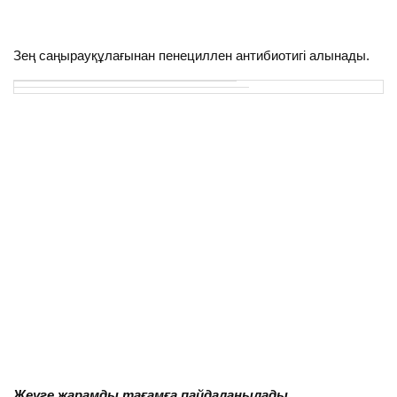
Зең саңырауқұлағынан пенециллен антибиотигі алынады.
Жеуге жарамды тағамға пайдаланылады