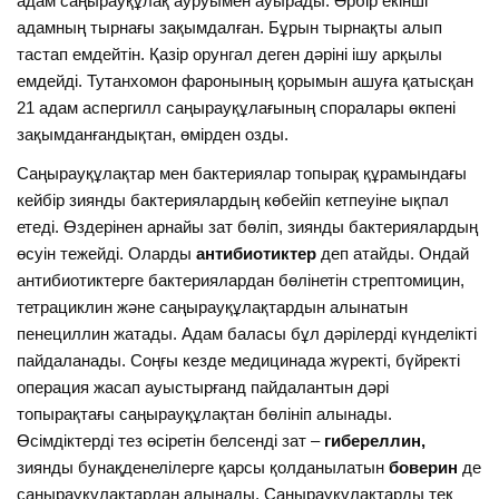
адам саңырауқұлақ ауруымен ауырады. Әрбір екінші
адамның тырнағы зақымдалған. Бұрын тырнақты алып
тастап емдейтін. Қазір орунгал деген дәріні ішу арқылы
емдейді. Тутанхомон фаронының қорымын ашуға қатысқан
21 адам аспергилл саңырауқұлағының споралары өкпені
зақымданғандықтан, өмірден озды.
Саңырауқұлақтар мен бактериялар топырақ құрамындағы
кейбір зиянды бактериялардың көбейіп кетпеуіне ықпал
етеді. Өздерінен арнайы зат бөліп, зиянды бактериялардың
өсуін тежейді. Оларды
антибиотиктер
деп атайды. Ондай
антибиотиктерге бактериялардан бөлінетін стрептомицин,
тетрациклин және саңырауқұлақтардын алынатын
пенециллин жатады. Адам баласы бұл дәрілерді күнделікті
пайдаланады. Соңғы кезде медицинада жүректі, бүйректі
операция жасап ауыстырғанд пайдалантын дәрі
топырақтағы саңырауқұлақтан бөлініп алынады.
Өсімдіктерді тез өсіретін белсенді зат –
гибереллин,
зиянды бунақденелілерге қарсы қолданылатын
боверин
де
саңырауқұлақтардан алынады. Саңырауқұлақтарды тек