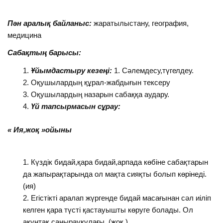
Пән аралық байланыс:
жаратылыстану, география,
медицина
Сабақтың барысы:
Ұйымдастыру кезеңі:
1. Сәлемдесу,түгелдеу.
Оқушылардың құрал-жабдығын тексеру
Оқушылардың назарын сабаққа аудару.
Үй тапсырмасын сұрау:
« Ия,жоқ »ойыны
Күздік бидай,қара бидай,арпада көбіне сабақтарын
да жапырақтарында ол мақта сияқты болып көрінеді.
(ия)
Егістікті аралап жүргенде бидай масағынан сәл иіліп
келген қара түсті қастауышты көруге болады. Ол
ақұнтақ саңырауқұлағы. (жоқ )