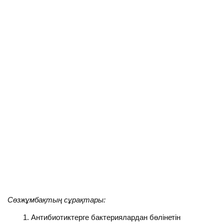
Сөзжұмбақтың сұрақтары:
Антибиотиктерге бактериялардан бөлінетін