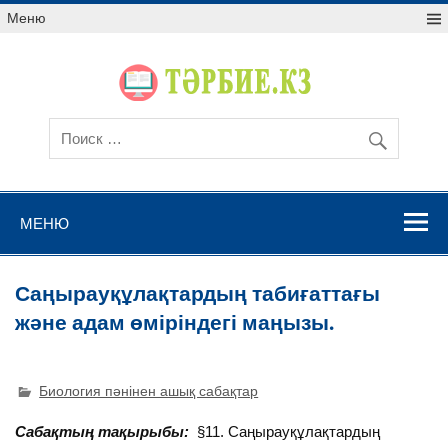
Меню
МЕНЮ
Саңырауқұлақтардың табиғаттағы
және адам өміріндегі маңызы.
Биология пәнінен ашық сабақтар
Сабақтың тақырыбы:
§11. Саңырауқұлақтардың