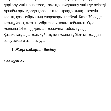
дәрі алу үшін ғана емес, тамаққа пайдалану үшін де өсіреді.
Арнайы орындарда қарашірік топыраққа жылқы тезегін
қосып, қозықұйрықтың спораларын себеді. Қазір 70 елде
қозықұйрық, жазғы түбіртек егу жолға қойылған. Одан
жылына 14 млрд доллар қосымша табыс түседі.
Қазақстанда да қозықұйрық пен жазғы түбіртекті қолдан
өсіру жүзеге асырылуда.
Жаңа сабақты бекіту.
Сөзжұмбақ