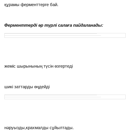
құрамы ферменттерге бай.
Ферменттерді әр түрлі салаға пайдаланады:
жеміс шырынының түсін өзгертеді
шикі заттарды өңдейді
нәруызды,крахмалды сұйылтады.