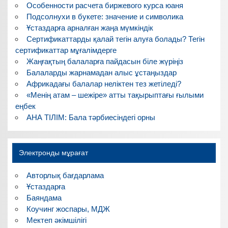
Особенности расчета биржевого курса юаня
Подсолнухи в букете: значение и символика
Ұстаздарға арналған жаңа мүмкіндік
Сертификаттарды қалай тегін алуға болады? Тегін
сертификаттар мұғалімдерге
Жаңғақтың балаларға пайдасын біле жүріңіз
Балаларды жарнамадан алыс ұстаңыздар
Африкадағы балалар неліктен тез жетіледі?
«Менің атам – шежіре» атты тақырыптағы ғылыми
еңбек
АНА ТІЛІМ: Бала тәрбиесіндегі орны
Электронды мұрағат
Авторлық бағдарлама
Ұстаздарға
Баяндама
Коучинг жоспары, МДЖ
Мектеп әкімшілігі