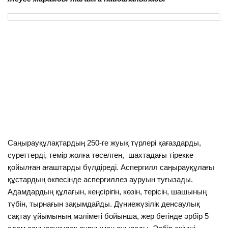
Саңырауқұлақтардың 250-ге жуық түрлері қағаздарды,
суреттерді, темір жолға төселген, шахтадағы тірекке
қойылған ағаштарды бүлдіреді. Аспергилл саңырауқұлағы
құстардың өкпесінде аспергиллез ауруын туғызады.
Адамдардың құлағын, кеңсірігін, көзін, терісін, шашының
түбін, тырнағын зақымдайды. Дүниежүзілік денсаулық
сақтау ұйымының мәліметі бойынша, жер бетінде әрбір 5