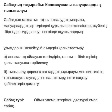
Сабақтың тақырыбы:
Көпжасушалы жануарлардың
тыныс алуы
Сабақтың мақсаты: а) тынысалудың маңызы,
жануарлардың әр түріндегі құрылыс ерекшеліктері, жүйенің
біртіндеп күрделенуі негізінде оқушылардың
ұғымдарын кеңейту, білімдерін қалыптастыру.
ә) логикалық ойлауын жетілдіріп, таным – біліктерінің
қалыптасуына тәрбиелеу
б) тынысалу, қоректік заттардың ыдырауы мен синтезінің
тынысалуға тәуелділігін салыстыру, есте сақтау
қабілеттерін дамыту.
Сабақ түрі:
Ойын элементтерімен дәстүрлі емес
сабақ.