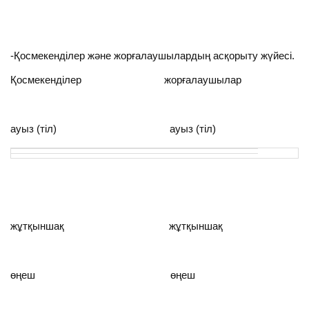
-Қосмекенділер және жорғалаушылардың асқорыту жүйесі.
Қосмекенділер жорғалаушылар
ауыз (тіл) ауыз (тіл)
жұтқыншақ жұтқыншақ
өңеш өңеш