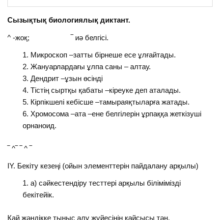
Сызықтық биологиялық диктант.
^ -жоқ; ‾ иә белгісі.
Микроскоп –затты бірнеше есе ұлғайтады.
Жануарлардағы ұлпа саны – алтау.
Дендрит –ұзын өсінді
Тістің сыртқы қабаты –кіреуке деп аталады.
Кірпікшелі кебісше –тамыраяқтыларға жатады.
Хромосома –ата –ене белгілерін ұрпаққа жеткізуші
орнаноид.
‾ ^‾ ‾ ^ ‾
ІY. Бекіту кезеңі (ойын элементтерін пайдалану арқылы)
а) сәйкестендіру тесттері арқылы білімімізді
бекітейік.
Қай жәндікке тыныс алу жүйесінің қайсысы тән.