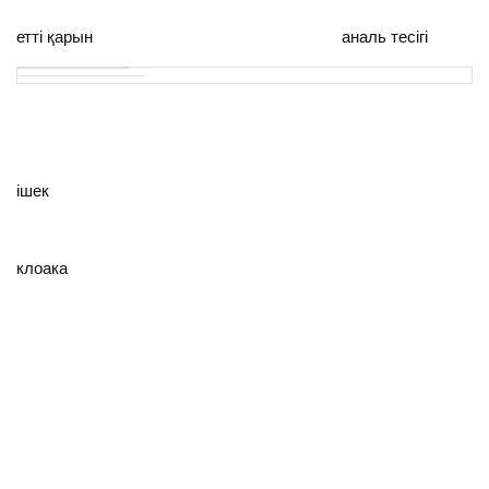
етті қарын аналь тесігі
ішек
клоака