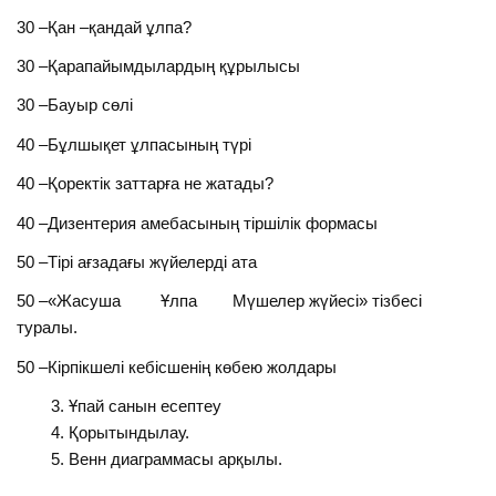
30 –Қан –қандай ұлпа?
30 –Қарапайымдылардың құрылысы
30 –Бауыр сөлі
40 –Бұлшықет ұлпасының түрі
40 –Қоректік заттарға не жатады?
40 –Дизентерия амебасының тіршілік формасы
50 –Тірі ағзадағы жүйелерді ата
50 –«Жасуша Ұлпа Мүшелер жүйесі» тізбесі
туралы.
50 –Кірпікшелі кебісшенің көбею жолдары
Ұпай санын есептеу
Қорытындылау.
Венн диаграммасы арқылы.