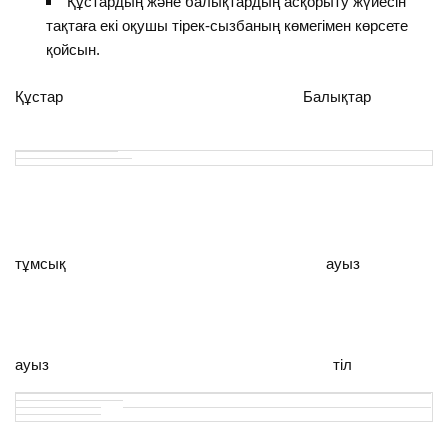
Құстардың және балықтардың асқорыту жүйесін
тақтаға екі оқушы тірек-сызбаның көмегімен көрсете
қойсын.
Құстар Балықтар
тұмсық ауыз
ауыз тіл