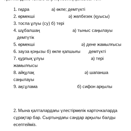
гидра а) өкпе; демтүкті
өрмекші ә) желбезек (қуысы)
тоспа ұлуы (су) б) тері
шұбалшаң а) тыныс саңылауы
демтүтік
өрмекші ә) дене жамылғысы
зауза қоңызы б) өкпе қапшығы демтүкті
құрлық ұлуы а) тері
жамылғысы
айқұлақ ә) шапанша
саңылауы
ақсұлама б) сифон арқылы
Мына қалталардағы үлестірмелік карточкаларда
сұрақтар бар. Сыртындағы сандар арқылы балды
есептейміз.