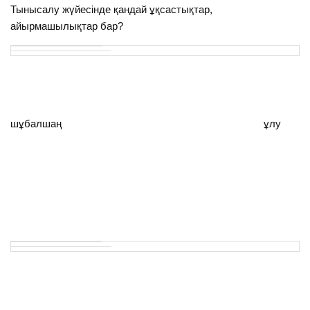
Тынысалу жүйесінде қандай ұқсастықтар,
айырмашылықтар бар?
шұбалшаң ұлу