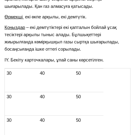
шығарылады. Қан газ алмасуға қатысады.
Өрмекші
екі өкпе арқылы, екі демтүтік.
Қоңыздар
– екі демтүтіктері екі қапталын бойлай ұсақ
тесіктері арқылы тыныс алады. Бұлшықеттері
жиырылғанда көмірқышқыл газы сыртқа шығарылады,
босаңсығанда ішке оттегі сорылады.
ІY. Бекіту карточкалары, ұпай саны көрсетілген.
30
40
50
30
40
50
30
40
50