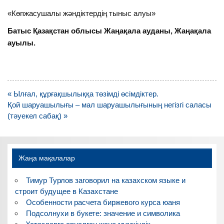
«Көпжасушалы жәндіктердің тыныс алуы»
Батыс Қазақстан облысы Жаңақала ауданы, Жаңақала
ауылы.
Навигация
« Ылғал, құрғақшылыққа төзімді өсімдіктер.
по
Қой шаруашылығы – мал шаруашылығының негізгі саласы
записям
(тәуекел сабақ) »
Жаңа мақалалар
Тимур Турлов заговорил на казахском языке и
строит будущее в Казахстане
Особенности расчета биржевого курса юаня
Подсолнухи в букете: значение и символика