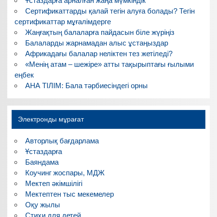
Ұстаздарға арналған жаңа мүмкіндік
Сертификаттарды қалай тегін алуға болады? Тегін
сертификаттар мұғалімдерге
Жаңғақтың балаларға пайдасын біле жүріңіз
Балаларды жарнамадан алыс ұстаңыздар
Африкадағы балалар неліктен тез жетіледі?
«Менің атам – шежіре» атты тақырыптағы ғылыми
еңбек
АНА ТІЛІМ: Бала тәрбиесіндегі орны
Электронды мұрағат
Авторлық бағдарлама
Ұстаздарға
Баяндама
Коучинг жоспары, МДЖ
Мектеп әкімшілігі
Мектептен тыс мекемелер
Оқу жылы
Стихи для детей