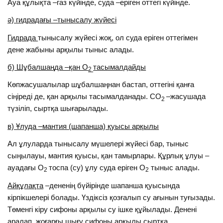
Ауа құлықта –газ күйінде, суда –еріген оттегі күйінде.
ә) гидрадағы –тынысалу жүйесі
Гидрада
тынысалу жүйесі жоқ, ол суда еріген оттегімен
дене жабыны арқылы тыныс алады.
б) Шұбалшаңда –қан О
тасымалдайды
2
Көпжасушалылар шұбалшаңнан бастап, оттегіні қанға
сіңіреді де, қан арқылы тасымалданады. СО
–жасушада
2
түзіліп, сыртқа шығарылады.
в) Ұлуда –мантия (шапанша) қуысы арқылы
Ал ұлуларда тынысалу мүшелері жүйесі бар, тыныс
сыңылауы, мантия қуысы, қан тамырлары. Құрлық ұлуы –
ауадағы О
тоспа (су) ұлу суда еріген О
тыныс алады.
2
2
Айқұлақта
–дененің бүйірінде шапанша қуысында
кірпікшелері болады. Үздіксіз қозғалып су ағынын туғызады.
Төменгі кіру сифоны арқылы су ішке құйылады. Денені
аралап, жоғарғы шығу сифоны арқылы сыртқа