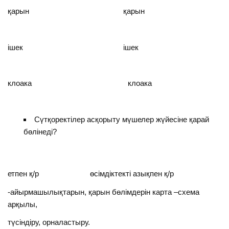
қарын қарын
ішек ішек
клоака клоака
Сүтқоректілер асқорыту мүшелер жүйесіне қарай
бөлінеді?
етпен қ/р өсімдіктекті азықпен қ/р
-айырмашылықтарын, қарын бөлімдерін карта –схема
арқылы,
түсіндіру, орналастыру.