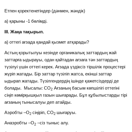
Етпен қоректенетіндер (дәнмен, жәндік)
а) қарыны -1 бөлімді.
ІІІ. Жаңа тақырып.
а) оттегі ағзада қандай қызмет атқарады?
Астың қорытылуы кезінде органикалық заттардың жай
заттарға ыдырауы, одан қайтадан ағзаға тән заттардың
түзілуі үшін оттегі керек. Ағзада үздіксіз тіршілік процестері
жүріп жатады. Бір заттар түзіліп жатса, екінші заттар
ыдырап жатады. Түзілгендердің ішінде қажетсіздерді де
болады. Мысалы: СО
Ағзаның басым көпшілігі оттегіні
2
сіңіп көмірқышқыл газын шығарады. Бұл құбылыстарды тірі
ағзаның тынысалуы деп атайды.
Аэробты –О
сіңіріп, СО
шығаруы.
2
2
Анаэробты –О
–сіз тыныс алу.
2