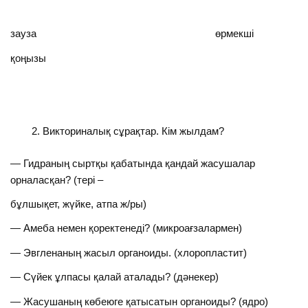
зауза өрмекші
қоңызы
Викториналық сұрақтар. Кім жылдам?
— Гидраның сыртқы қабатында қандай жасушалар
орналасқан? (тері –
бұлшықет, жүйке, атпа ж/ры)
— Амеба немен қоректенеді? (микроағзалармен)
— Эвгленаның жасыл органоиды. (хлоропластит)
— Сүйек ұлпасы қалай аталады? (дәнекер)
— Жасушаның көбеюге қатысатын органоиды? (ядро)