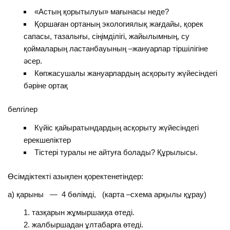
«Астың қорытылуы» мағынасы неде?
Қоршаған ортаның экологиялық жағдайы, қорек
сапасы, тазалығы, сіңімділігі, жайылымның, су
қоймаларың ластанбауының –жануарлар тіршілігіне
әсер.
Көпжасушалы жануарлардың асқорыту жүйесіндегі
бәріне ортақ
белгілер
Күйіс қайыратындардың асқорыту жүйесіндегі
ерекшеліктер
Тістері туралы не айтуға болады? Құрылысы.
Өсімдіктекті азықпен қоректенетіндер:
а) қарыны — 4 бөлімді, (карта –схема арқылы құрау)
тазқарын жұмыршаққа өтеді.
жалбыршадан ұлтабарға өтеді.