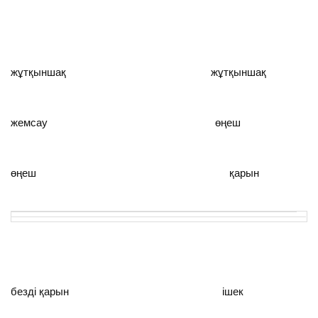
жұтқыншақ жұтқыншақ
жемсау өңеш
өңеш қарын
безді қарын ішек