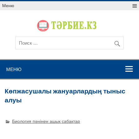
Меню
МЕНЮ
Көпжасушалы жануарлардың тыныс
алуы
Биология пәнінен ашық сабақтар