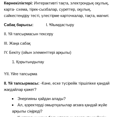
Көрнекіліктері:
Интерактивті тақта, электрондық оқулық,
карта- схема, тірек-сызбалар, суреттер, оқулық,
сәйкестендіру тесті, үлестірме карточкалар, тақта, магнит.
Сабақ барысы:
І. Ұйымдастыру
ІІ. Үй тапсырмасын тексеру
ІІІ. Жаңа сабақ
ІY. Бекіту (ойын элементтері арқылы)
Қорытындылау
YІІ. Үйге тапсырма
ІІ. Үй тапсырмасы:
-Кәне, еске түсірейік тіршілікке қандай
жағдайлар қажет?
Энергияны қайдан алады?
Ал, қоректерді омыртқалылар ағзаға қандай жүйе
арқылы сіңіреді?