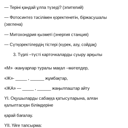
— Теріні қандай ұлпа түзеді? (эпителий)
— Фотосинтез тәсілімен қоректенетін, біржасушалы
(эвглена)
— Митохондрия қызметі (энергия станция)
— Сүтқоректілердің тістері (күрек, азу, сойдақ)
Түрлі –түсті карточкаларды суыру арқылы
«М» -жануарлар туралы мақал –мәтелдер,
«Ж»- _____ , ______ жұмбақтар,
«ЖА» — _____ , ______ жаңылпаштар айту
YІ. Оқушыларды сабаққа қатысуларына, алған
қалыптасқан білімдеріне
қарай бағалау.
YІІ. Үйге тапсырма: