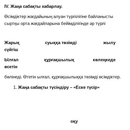
ІV. Жаңа сабақты хабарлау.
Өсімдіктер жағдайының алуан түрлілігіне байланысты
сыртқы орта жағдайларына бейімділігінде әр түрлі
Жарық суыққа төзімді жылу
сүйгіш
Ылғал құрғақшылық көлеңкеде
өсетін
бөлінеді. Өтетін ылғал, құрғақшылыққа төзімді өсімдіктер.
Жаңа сабақты түсіндіру – «Еске түсір»
оқу