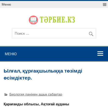
Меню
МЕНЮ
Ылғал, құрғақшылыққа төзімді
өсімдіктер.
Биология пәнінен ашық сабақтар
Қарағанды облысы, Ақтоғай ауданы