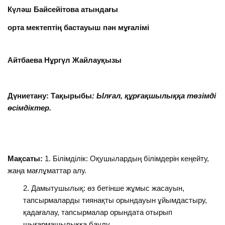
Күләш Байсейітова атындағы
орта мектеп
тің бастауыш пән
мұғалімі
Айтбаева Нұргүл Жайлауқызы
Дүниетану: Тақырыбы
: Ылғал, құрғақшылыққа төзімді
өсімдіктер.
Мақсаты:
1. Білімділік: Оқушылардың білімдерін кеңейту,
жаңа мағлұматтар алу.
Дамытушылық: өз бетінше жұмыс жасауын,
тапсырмаларды тиянақты орындауын ұйымдастыру,
қадағалау, тапсырмалар орындата отырып
шығармашылыққа баулу.