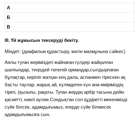
А
Б
В
ІІІ. Үй жұмысын тексеруді бекіту.
Міндет: (диафильм құрастыру, мәтін мазмұнына сәйкес)
Аялы туған жеріміздегі жайнаған гүлдер жайқалған
шалғындар, теңіздей телегей ормандар,сылдырлаған
бұлақтар, керіліп жатқан кең дала, аспанмен тірескен ақ
басты таулар, жарық ай, күлімдеген күн ана-өміріміздің
тірегі, (қызығы, рақаты. Туған жердің әрбір тасына дейін
қасиетті, киелі әулие.Сондықтан сол құдіретті мекенімізді
сүйе білсек, адамдығымыз, егерде сүйе білмесек
адамдығымызға сын.