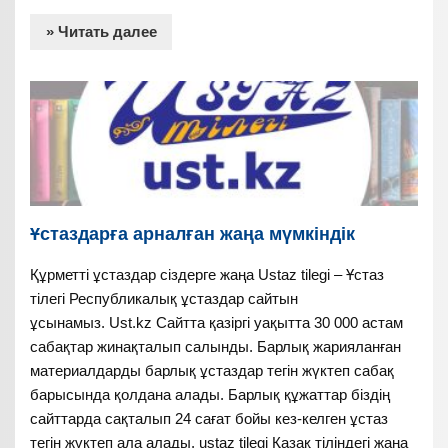
» Читать далее
Ұстаздарға арналған жаңа мүмкіндік
Құрметті ұстаздар сіздерге жаңа Ustaz tilegi – Ұстаз
тілегі Республикалық ұстаздар сайтын
ұсынамыз. Ust.kz Сайтта қазіргі уақытта 30 000 астам
сабақтар жинақталып салынды. Барлық жарияланған
материалдарды барлық ұстаздар тегін жүктеп сабақ
барысында қолдана алады. Барлық құжаттар біздің
сайттарда сақталып 24 сағат бойы кез-келген ұстаз
тегін жүктеп ала алады. ustaz tilegi Қазақ тіліндегі жаңа