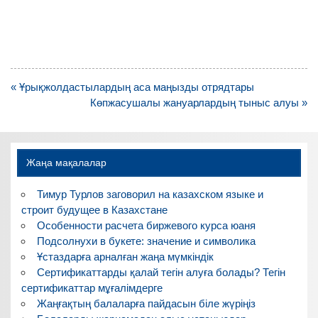
Навигация
« Ұрықжолдастылардың аса маңызды отрядтары
по
Көпжасушалы жануарлардың тыныс алуы »
записям
Жаңа мақалалар
Тимур Турлов заговорил на казахском языке и
строит будущее в Казахстане
Особенности расчета биржевого курса юаня
Подсолнухи в букете: значение и символика
Ұстаздарға арналған жаңа мүмкіндік
Сертификаттарды қалай тегін алуға болады? Тегін
сертификаттар мұғалімдерге
Жаңғақтың балаларға пайдасын біле жүріңіз