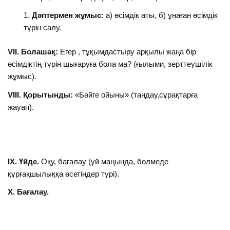
Дәптермен жұмыс:
а) өсімдік аты, б) ұнаған өсімдік
түрін салу.
VII. Болашақ:
Егер , тұқымдастыру арқылы жаңа бір
өсімдіктің түрін шығаруға бола ма? (ғылыми, зерттеушілік
жұмыс).
VIIІ. Қорытынды:
«Бәйге ойыны» (таңдау,сұрақтарға
жауап).
ІХ. Үйде.
Оқу, бағалау (үй маңында, бөлмеде
құрғақшылыққа өсетіндер түрі).
Х. Бағалау.