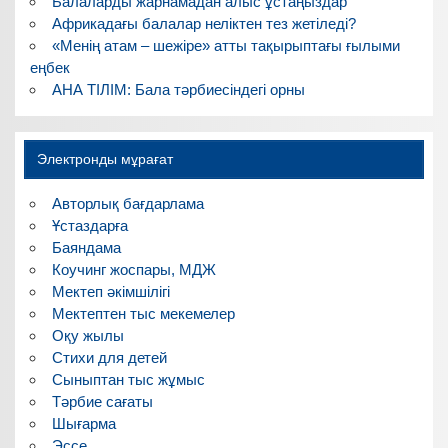
Балаларды жарнамадан алыс ұстаңыздар
Африкадағы балалар неліктен тез жетіледі?
«Менің атам – шежіре» атты тақырыптағы ғылыми
еңбек
АНА ТІЛІМ: Бала тәрбиесіндегі орны
Электронды мұрағат
Авторлық бағдарлама
Ұстаздарға
Баяндама
Коучинг жоспары, МДЖ
Мектеп әкімшілігі
Мектептен тыс мекемелер
Оқу жылы
Стихи для детей
Сыныптан тыс жұмыс
Тәрбие сағаты
Шығарма
Эссе