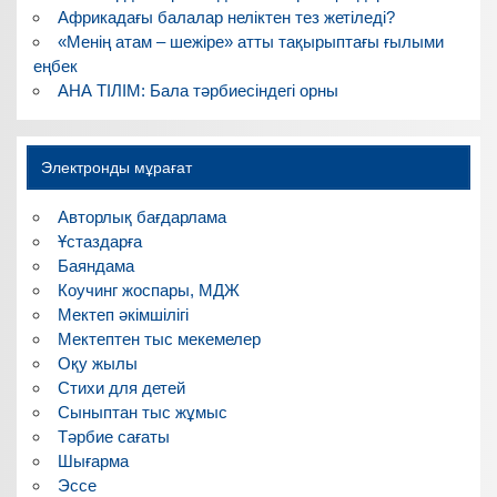
Африкадағы балалар неліктен тез жетіледі?
«Менің атам – шежіре» атты тақырыптағы ғылыми
еңбек
АНА ТІЛІМ: Бала тәрбиесіндегі орны
Электронды мұрағат
Авторлық бағдарлама
Ұстаздарға
Баяндама
Коучинг жоспары, МДЖ
Мектеп әкімшілігі
Мектептен тыс мекемелер
Оқу жылы
Стихи для детей
Сыныптан тыс жұмыс
Тәрбие сағаты
Шығарма
Эссе