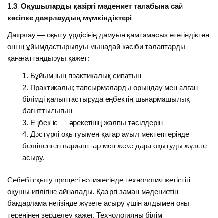
1.3. Оқушыларды қазіргі мәдениет талабына сай
кәсіпке даярлаудың мүмкіндіктері
Даярлау — оқыту үрдісінің дамуын қамтамасыз ететіндіктен
оның ұйымдастырылуы мынадай кәсіби талаптарды
қанағаттандыруы қажет:
Бұйымның практикалық сипатын
Практикалық тапсырмаларды орындау мен алған
білімді қалыптастыруда еңбектің шығармашылық
бағыттылығын.
Еңбек іс — әрекетінің жалпы тәсілдерін
Дәстүрлі оқытуымен қатар ауыл мектептерінде
белгіленген варианттар мен жеке дара оқытуды жүзеге
асыру.
Себебі оқыту процесі нәтижесінде технология жетістігі
оқушы игілігіне айналады. Қазіргі заман мәдениетін
бағдарлама негізінде жүзеге асыру үшін алдымен оны
тереңінен зерделеу қажет. Технологияны білім