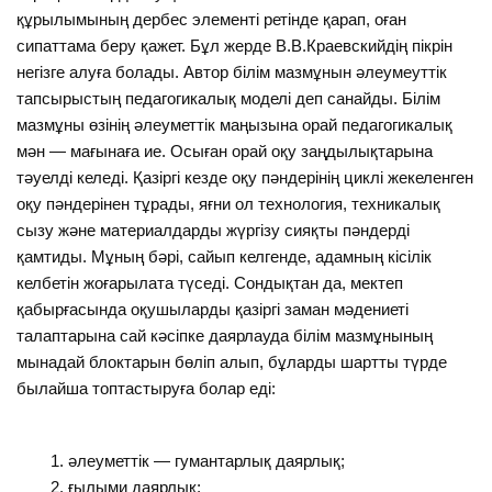
құрылымының дербес элементі ретінде қарап, оған
сипаттама беру қажет. Бұл жерде В.В.Краевскийдің пікрін
негізге алуға болады. Автор білім мазмұнын әлеумеуттік
тапсырыстың педагогикалық моделі деп санайды. Білім
мазмұны өзінің әлеуметтік маңызына орай педагогикалық
мән — мағынаға ие. Осыған орай оқу заңдылықтарына
тәуелді келеді. Қазіргі кезде оқу пәндерінің циклі жекеленген
оқу пәндерінен тұрады, яғни ол технология, техникалық
сызу және материалдарды жүргізу сияқты пәндерді
қамтиды. Мұның бәрі, сайып келгенде, адамның кісілік
келбетін жоғарылата түседі. Сондықтан да, мектеп
қабырғасында оқушыларды қазіргі заман мәдениеті
талаптарына сай кәсіпке даярлауда білім мазмұнының
мынадай блоктарын бөліп алып, бұларды шартты түрде
былайша топтастыруға болар еді:
әлеуметтік — гумантарлық даярлық;
ғылыми даярлық;