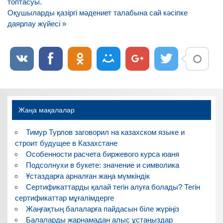
по
топтасуы.
записям
Оқушыларды қазіргі мәдениет талабына сай кәсіпке
даярлау жүйесі »
Жаңа мақалалар
Тимур Турлов заговорил на казахском языке и
строит будущее в Казахстане
Особенности расчета биржевого курса юаня
Подсолнухи в букете: значение и символика
Ұстаздарға арналған жаңа мүмкіндік
Сертификаттарды қалай тегін алуға болады? Тегін
сертификаттар мұғалімдерге
Жаңғақтың балаларға пайдасын біле жүріңіз
Балаларды жарнамадан алыс ұстаңыздар