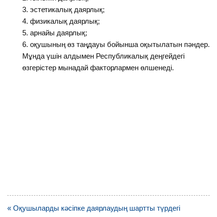
эстетикалық даярлық;
физикалық даярлық;
арнайы даярлық;
оқушының өз таңдауы бойынша оқытылатын пәндер.
Мұнда үшін алдымен Республикалық деңгейдегі
өзгерістер мынадай факторлармен өлшенеді.
Навигация
« Оқушыларды кәсіпке даярлаудың шартты түрдегі