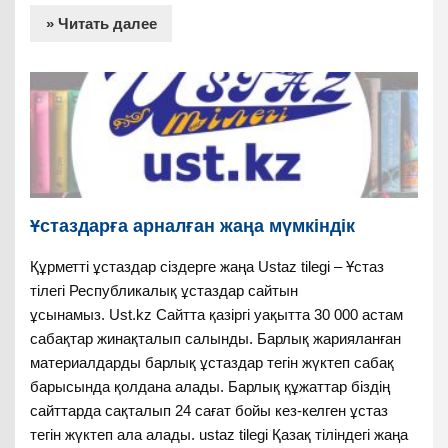
» Читать далее
Ұстаздарға арналған жаңа мүмкіндік
Құрметті ұстаздар сіздерге жаңа Ustaz tilegi – Ұстаз
тілегі Республикалық ұстаздар сайтын
ұсынамыз. Ust.kz Сайтта қазіргі уақытта 30 000 астам
сабақтар жинақталып салынды. Барлық жарияланған
материалдарды барлық ұстаздар тегін жүктеп сабақ
барысында қолдана алады. Барлық құжаттар біздің
сайттарда сақталып 24 сағат бойы кез-келген ұстаз
тегін жүктеп ала алады. ustaz tilegi Қазақ тіліндегі жаңа