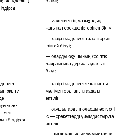
қ білімдерінің
білімі;
ілдіреді
— мәдениеттің мазмұндық
жағынан ерекшеліктерінен білімі;
— қазіргі мәдениет талаптарын
іріктей білуі;
— оларды оқушының кәсіптік
даярлығына дұрыс ықпалын
білуі;
әдениет
— қазіргі мәдениетке қатысты
ын оқыту
мәліметтерді анықтаудағы
де
ептілігі;
нуындағы
— оқушылардың оларды әртүрлі
рі мен
іс — әрекеттерді ұйымдастыруға
ын білдіреді
ептілігі;
— шығармашылық жұмыстарда