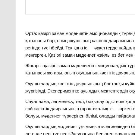
Орта: қазіргі заман мәдениетін эмоционалдық тұр
қатынасы бар, оның оқушының кәсіптік даярлығына 
ретінде түсінбейді. Тек қана іс — әркеттерде пайд
меңгерген. Қазіргі заман мәдениет жайлы өз бетімен
Жоғары: қазіргі заман мәдениетін эмоционалдық т
қатынасы жоғары, оның оқушының кәсіптік даярлығы
Оқушылардың кәсіптік даярлығының бастапқы күйін
жүргізілді. Экспериментке ауылдық мектептердің о
Сауалнама, әңгімелесу, тест, бақылау әдістерін қол
сай кәсіптік даярлығының (практикалық іс — әркетт
болуы, мәдениет түрлерінен білімі, оларды пайдалан
Оқушылардың мәдениет ұғымының мәні жөніндегі білі
дегенде нені түсінесіз?»сұрағына берілген жауаптар