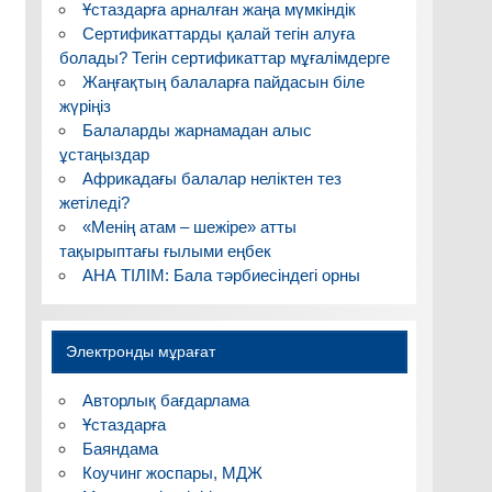
Ұстаздарға арналған жаңа мүмкіндік
Сертификаттарды қалай тегін алуға
болады? Тегін сертификаттар мұғалімдерге
Жаңғақтың балаларға пайдасын біле
жүріңіз
Балаларды жарнамадан алыс
ұстаңыздар
Африкадағы балалар неліктен тез
жетіледі?
«Менің атам – шежіре» атты
тақырыптағы ғылыми еңбек
АНА ТІЛІМ: Бала тәрбиесіндегі орны
Электронды мұрағат
Авторлық бағдарлама
Ұстаздарға
Баяндама
Коучинг жоспары, МДЖ