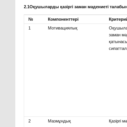
2.1Оқушыларды қазіргі заман мәдениеті талабы
№
Компоненттері
Критери
1
Мотивациялық
Оқушылар
заман мә
қатынас
сипаттал
2
Мазмұндық
Қазіргі 