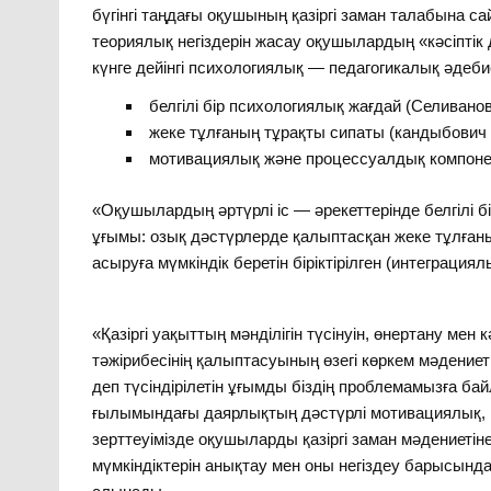
бүгінгі таңдағы оқушының қазіргі заман талабына са
теориялық негіздерін жасау оқушылардың «кәсіптік 
күнге дейінгі психологиялық — педагогикалық әдеб
белгілі бір психологиялық жағдай (Селиванов
жеке тұлғаның тұрақты сипаты (кандыбович Л.
мотивациялық және процессуалдық компонент
«Оқушылардың әртүрлі іс — әрекеттерінде белгілі
ұғымы: озық дәстүрлерде қалыптасқан жеке тұлған
асыруға мүмкіндік беретін біріктірілген (интеграциял
«Қазіргі уақыттың мәнділігін түсінуін, өнертану мен 
тәжірибесінің қалыптасуының өзегі көркем мәдениет
деп түсіндірілетін ұғымды біздің проблемамызға ба
ғылымындағы даярлықтың дәстүрлі мотивациялық, м
зерттеуімізде оқушыларды қазіргі заман мәдениетін
мүмкіндіктерін анықтау мен оны негіздеу барысында