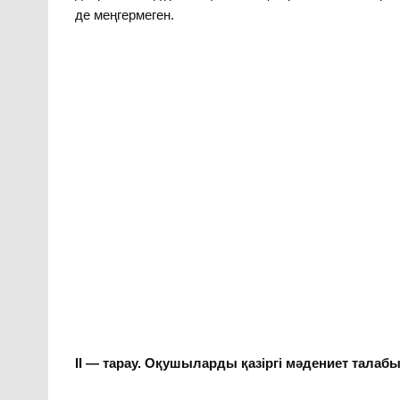
де меңгермеген.
ІІ — тарау. Оқушыларды қазіргі мәдениет талаб