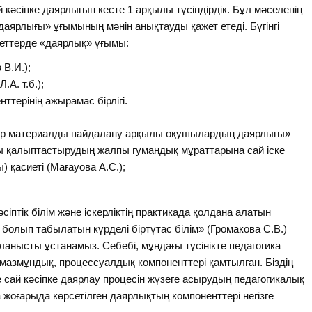
й кәсіпке даярлығын кесте 1 арқылы түсіндірдік. Бұл мәселенің
даярлығы» ұғымының мәнін анықтауды қажет етеді. Бүгінгі
иеттерде «даярлық» ұғымы:
 В.И.);
А. т.б.);
терінің ажырамас бірлігі.
 бір материалды пайдалану арқылы оқушылардың даярлығы»
ы қалыптастырудың жалпы гумандық мұраттарына сай іске
ы) қасиеті (Мағауова А.С.);
кәсіптік білім және іскерліктің практикада қолдана алатын
 болып табылатын күрделі біртұтас білім» (Громакова С.В.)
йланысты ұстанамыз. Себебі, мұндағы түсінікте педагогика
азмұндық, процессуалдық компоненттері қамтылған. Біздің
е сай кәсіпке даярлау процесін жүзеге асырудың педагогикалық
 жоғарыда көрсетілген даярлықтың компоненттері негізге