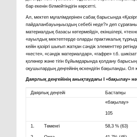
бар екенін білмейтіндігін көрсетті.
Ал, мектеп мұғалімдерінен сабақ барысында «Қазір
пайдаланбауыңыыздың себебі неде?» деп сұрағаным
материалдық базасы көтермейді», екіншілері, «техно
«ауылдық мектептерде оларды практикалық тұрғыд
кейін қазіргі шығып жатқан сәндік элементтер ретін
«кесте», «сәндік материалдар», «гафре» т.б. шикі
қолөнер және тігін бұйымдарында қолдану барысынд
оқушылардың деңгейінің өскендігін бақыланды. Ол к
Даярлық деңгейінің анықтаудағы І «бақылау» н
Даярлық деңгейі
Бастапқы
«бақылау»
105
1. Төменгі
58,3 % (63)
2. Орта
41,7% (45)