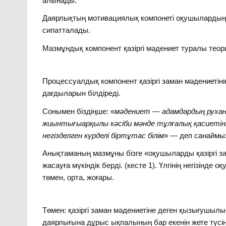
алынады.
Даярлықтың мотивациялық компонеті оқушылардың 
сипатталады.
Мазмұндық компонент қазіргі мәдениет туралы теори
Процессуалдық компонент қазіргі заман мәдениетіні
дағдыларын білдіреді.
Сонымен біздіңше: «
мәдениет — адамдардың рухани
жиынтығыарқылы кәсіби мәнде тұлғалық қасиетіні
негізделген күрделі біртұтас білім
» — деп санаймы
Анықтаманың мазмұны бізге «оқушыларды қазіргі за
жасауға мүкіндік берді. (кесте 1). Үлгінің негізінд
төмен, орта, жоғары.
Төмен: қазіргі заман мәдениетіне деген қызығушылы
даярлығына дұрыс ықпалының бар екенін жете түсін