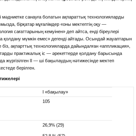
гі мәдниетке санауға болатын ақпараттық технологияларды
ызда, бірқатар мұғалімдер «оны мектептің оқу —
логия сағаттарының кемуінен» деп айтса, енді біреулері
а қолдану мүмкін емес» дегенді айтады. Осындай жауаптарын
де біз, ақпарттық технологияларда дайындалған «аппликация»,
заттарды практикалық іс — әрекеттерде қолдану барысында
а жүргізілген ІІ — ші бақылаудың нәтижесінде мектеп
естеде берілген.
әтижелері
І «бақылау»
105
26,9% (29)
52,8 % (57)