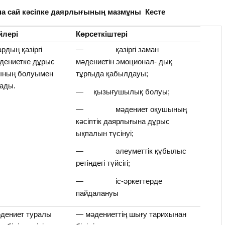
на сай кәсіпке даярлығының мазмұны Кесте
йлері
Көрсеткіштері
дың қазіргі
— қазіргі заман
дениетке дұрыс
мәдениетін эмоционал- дық
ының болуымен
тұрғыда қабылдауы;
ады.
— қызығушылық болуы;
— мәдениет оқушының
кәсіптік даярлығына дұрыс
ықпалын түсінуі;
— әлеуметтік құбылыс
ретіндегі түйсігі;
— іс-әркеттерде
пайдалануы
мәдениет туралы
— мәдениеттің шығу тарихынан