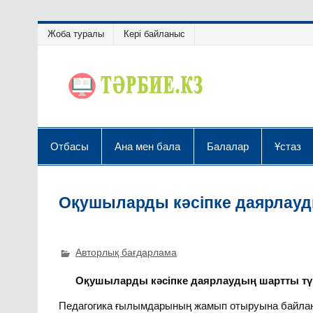
Жоба туралы
Кері байланыс
Отбасы
Ана мен бала
Балалар
Ұстаз
Оқушыларды кәсіпке даярлауды
Авторлық бағдарлама
Оқушыларды кәсіпке даярлаудың шартты түрд
Педагогика ғылымдарының жамып отыруына байланы