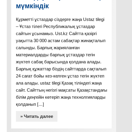
мүмкіндік
Құрметті ұстаздар сіздерге жаңа Ustaz tilegi
– Ұстаз тілегі Республикалық ұстаздар
сайтын ұсынамыз. Ust.kz Сайтта қазіргі
уақытта 30 000 астам сабақтар жинақталып
салынды. Барлық жарияланған
материалдарды барлық ұстаздар тегін
жүктеп сабақ барысында қолдана алады.
Барлық құжаттар біздің сайттарда сақталып
24 сағат бойы кез-келген ұстаз тегін жүктеп
ала алады. ustaz tilegi Қазақ тіліндегі жаңа
сайт. Сайттың негізгі мақсаты Қазақстандағы
білім деңгейін көтеріп жаңа технолгияларды
қолданып […]
» Читать далее