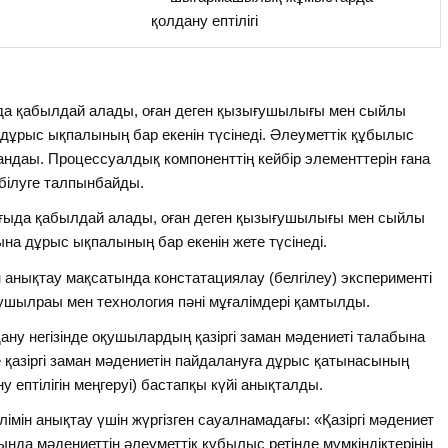
қолдану ептілігі
ғыда қабылдай алады, оған деген қызығушылығы мен сыйлы
дұрыс ықпалының бар екенін түсінеді. Әлеуметтік құбылыс
аландаы. Процессуалдық компоненттің кейбір элементтерін ғана
 білуге талпынбайды.
ұрғыда қабылдай алады, оған деген қызығушылығы мен сыйлы
на дұрыс ықпалының бар екенін жете түсінеді.
 анықтау мақсатында констатациялау (белгілеу) эксперименті
қушылраы мен технология пәні мұғалімдері қамтылды.
дану негізінде оқушылардың қазіргі заман мәдениеті талабына
е қазіргі заман мәдениетін пайдалануға дұрыс қатынасының
у ептілігін меңгеруі) бастапқы күйі анықталды.
мін анықтау үшін жүргізген сауалнамадағы: «Қазіргі мәдениет
ында мәдениеттің әлеуметтік құбылыс ретінде мүмкіндіктерінің