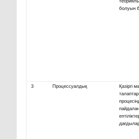
теориялы
болуын б
3
Процессуалдық
Қазіргі м
талаптар
процесін
пайдала
ептілікте
дағдылар