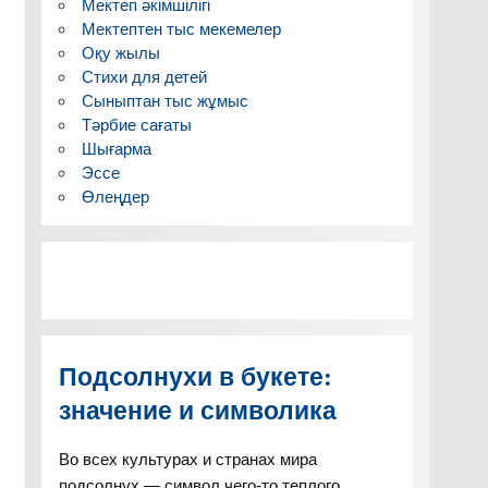
Мектеп әкімшілігі
Мектептен тыс мекемелер
Оқу жылы
Стихи для детей
Сыныптан тыс жұмыс
Тәрбие сағаты
Шығарма
Эссе
Өлеңдер
Подсолнухи в букете:
значение и символика
Во всех культурах и странах мира
подсолнух — символ чего-то теплого,