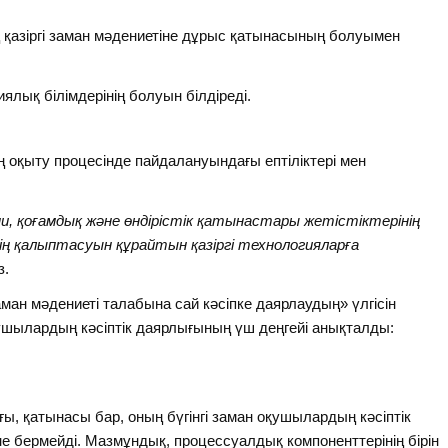
қазіргі заман мәдениетіне дұрыс қатынасының болуымен
ялық білімдерінің болуын білдіреді.
ң оқыту процесінде пайдалануындағы ептіліктері мен
, қоғамдық және өндірістік қатынастары жетістіктерінің
ң қалыптасуын құрайтын қазіргі технологияларға
з.
ман мәдениеті талабына сай кәсіпке даярлаудың» үлгісін
е оқушылардың кәсіптік даярлығының үш деңгейі анықталды:
ғы, қатынасы бар, оның бүгінгі заман оқушылардың кәсіптік
е бермейді. Мазмұндық, процессуалдық компоненттерінің бірін