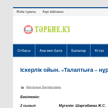
Жоба туралы
Кері байланыс
Отбасы
Ана мен бала
Балалар
Ұстаз
Іскерлік ойын. «Талаптыға – нұ
Авторлық бағдарлама
Бекітемін:
2 сынып Мұғалім: Шарғабаева Ж.С.