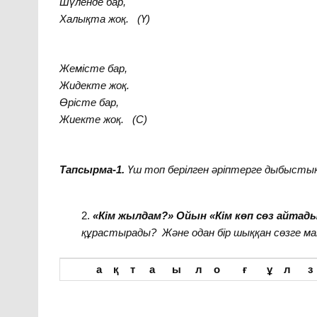
Шүленде бар,
Халықта жоқ.
(Ү)
Жемісте бар,
Жидекте жоқ.
Өрісте бар,
Жиекте жоқ. (С)
Тапсырма-1.
Үш топ берілген әріптерге дыбыстық 
«Кім жылдам?»
Ойын «Кім көп сөз айтад
құрастырады? Және одан бір шыққан сөзге м
а қ т а ы л о ғ ұ л 