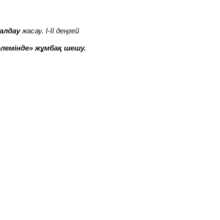
алдау
жасау. І-ІІ деңгей
әлемінде» жұмбақ шешу.