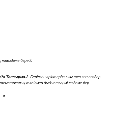
мінездеме береді.
ы?»
Тапсырма-2.
Берілген әріптерден кім тез көп сөздер
атематикалық тәсілмен дыбыстық мінездеме бер.
з м