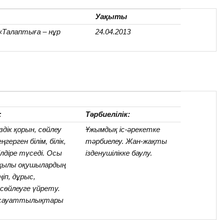
Уақыты
 «Талаптыға – нұр
24.04.2013
:
Тәрбиелілік:
дік қорын, сөйлеу
Ұжымдық іс-әрекетке
еңгерген білім, білік,
тәрбиелеу. Жан-жақты
лдіре түседі. Осы
ізденушілікке баулу.
рқылы оқушылардың
іп, дұрыс,
сөйлеуге үйрету.
 сауаттылықтары