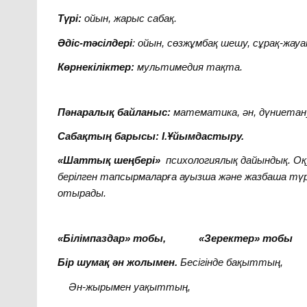
Түрі:
ойын, жарыс сабақ.
Әдіс-тәсілдері
: ойын, сөзжұмбақ шешу, сұрақ-жауа
Көрнекіліктер:
мультимедия тақта.
Пәнаралық байланыс:
математика, ән, дүниетан
Сабақтың барысы: І.Ұйымдастыру.
«Шаттық шеңбері»
психологиялық дайындық. Оқ
берілген тапсырмаларға ауызша және жазбаша түрд
отырады.
«Білімпаздар» тобы, «Зеректер» тобы
Бір шумақ ән жолымен.
Бесігінде бақыттың,
Ән-жырымен уақыттың,