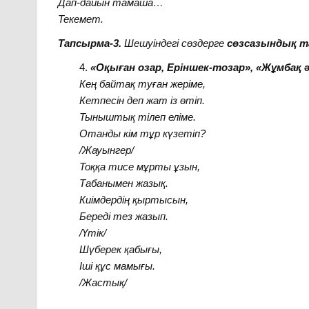
Дап-дайын тамаша…
Текемет.
Тапсырма-3.
Шешуіндегі сөздерге
сөзсазындық т
«Оқыған озар, Еріншек-тозар», «Жұмбақ 
Кең байтақ туған жеріме,
Кетпесін деп жат із өтіп.
Тыныштық тілеп еліме.
Отанды кім тұр күзетіп?
/Жауынгер/
Тоққа тисе мұрты ұзын,
Табанымен жазық.
Киімдердің қыртысын,
Береді тез жазып.
/Үтік/
Шүберек қабығы,
Іші құс мамығы.
/Жастық/