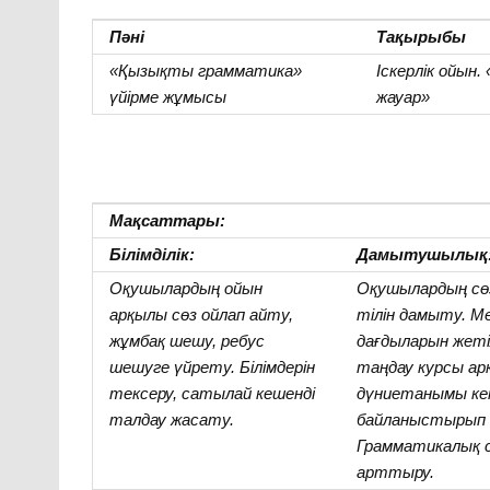
Пәні
Тақырыбы
«Қызықты грамматика»
Іскерлік ойын.
үйірме жұмысы
жауар»
Мақсаттары:
Білімділік:
Дамытушылық
Оқушылардың ойын
Оқушылардың сөз
арқылы сөз ойлап айту,
тілін дамыту. М
жұмбақ шешу, ребус
дағдыларын жеті
шешуге үйрету. Білімдерін
таңдау курсы а
тексеру, сатылай кешенді
дүниетанымы кең
талдау жасату.
байланыстырып 
Грамматикалық
арттыру.