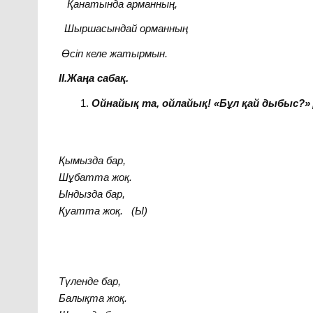
Қанатында арманның,
Шыршасындай орманның
Өсіп келе жатырмын.
ІІ.Жаңа сабақ.
Ойнайық та, ойлайық!
«Бұл қай дыбыс?»
Қымызда бар,
Шұбатта жоқ.
Ындызда бар,
Қуатта жоқ.
(Ы)
Түленде бар,
Балықта жоқ.