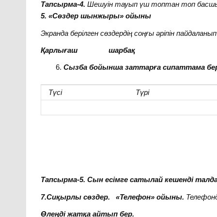
Тапсырма-4.
Шешуін тауып үш топтан топ бас
5.
«Сөздер шынжыры» ойыны
Экранда берілген сөздердің соңғы әріпін пайдалан
Қарлығаш шарбақ
Сызба бойынша заттарға сипаттама бер
Түсі
Түрі
Тапсырма-5.
Сын есімге сатылай кешенді талда
7
.Сиқырлы сөздер. «Телефон» ойыны.
Телефонд
Өлеңді жатқа айтып бер.