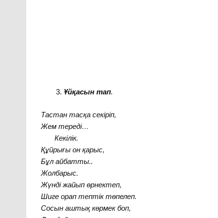
Ұйқасын тап
.
Тастан тасқа секіріп,
Жем тереді…
Кекілік.
Құйрығы он қарыс,
Бұл айбатты..
Жолбарыс.
Жүнді жайып өрнектеп,
Шиге орап тептік төпелеп.
Сосын аштық көрмек боп,