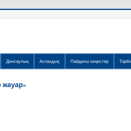
Денсаулық
Аспаздық
Пайдалы кеңестер
Тәрби
р жауар»