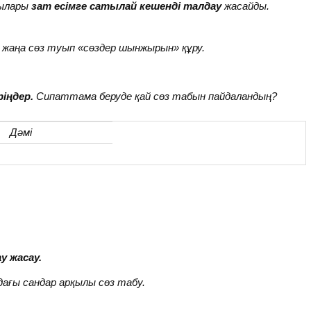
шылары
зат есімге сатылай кешенді талдау
жасайды.
ып жаңа сөз туып «сөздер шынжырын» құру.
іңдер.
Сипаттама беруде қай сөз табын пайдаландың?
Дәмі
у жасау.
ағы сандар арқылы сөз табу.