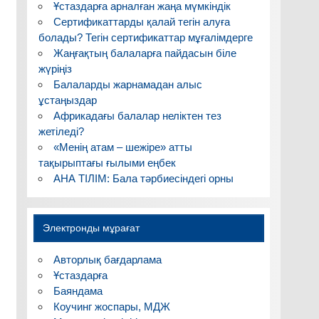
Ұстаздарға арналған жаңа мүмкіндік
Сертификаттарды қалай тегін алуға
болады? Тегін сертификаттар мұғалімдерге
Жаңғақтың балаларға пайдасын біле
жүріңіз
Балаларды жарнамадан алыс
ұстаңыздар
Африкадағы балалар неліктен тез
жетіледі?
«Менің атам – шежіре» атты
тақырыптағы ғылыми еңбек
АНА ТІЛІМ: Бала тәрбиесіндегі орны
Электронды мұрағат
Авторлық бағдарлама
Ұстаздарға
Баяндама
Коучинг жоспары, МДЖ