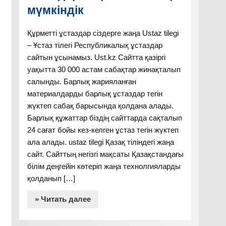
мүмкіндік
Құрметті ұстаздар сіздерге жаңа Ustaz tilegi
– Ұстаз тілегі Республикалық ұстаздар
сайтын ұсынамыз. Ust.kz Сайтта қазіргі
уақытта 30 000 астам сабақтар жинақталып
салынды. Барлық жарияланған
материалдарды барлық ұстаздар тегін
жүктеп сабақ барысында қолдана алады.
Барлық құжаттар біздің сайттарда сақталып
24 сағат бойы кез-келген ұстаз тегін жүктеп
ала алады. ustaz tilegi Қазақ тіліндегі жаңа
сайт. Сайттың негізгі мақсаты Қазақстандағы
білім деңгейін көтеріп жаңа технолгияларды
қолданып […]
» Читать далее