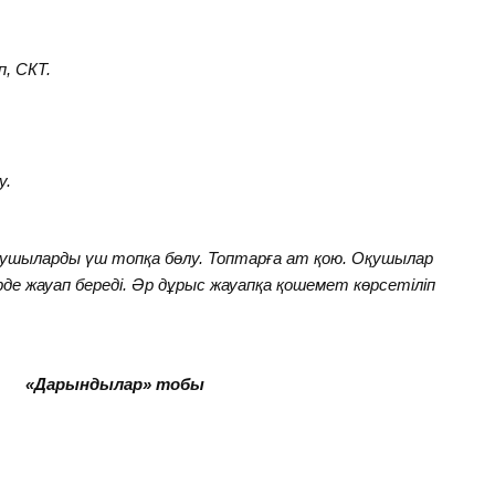
п, СКТ.
у.
ушыларды үш топқа бөлу. Топтарға ат қою. Оқушылар
е жауап береді. Әр дұрыс жауапқа қошемет көрсетіліп
 «Дарындылар» тобы