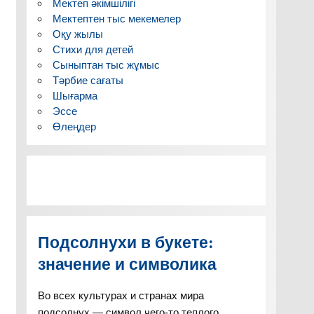
Мектеп әкімшілігі
Мектептен тыс мекемелер
Оқу жылы
Стихи для детей
Сыныптан тыс жұмыс
Тәрбие сағаты
Шығарма
Эссе
Өлеңдер
Подсолнухи в букете:
значение и символика
Во всех культурах и странах мира
подсолнух — символ чего-то теплого,