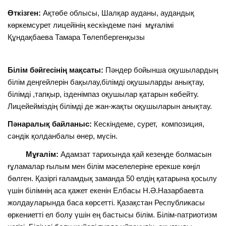
Өткізген:
Ақтөбе облысы, Шалқар ауданы, аудандық
көркемсурет лицейінің кескіндеме пәні мұғалімі
Құндақбаева Тамара Төлепбергенқызы
Білім бәйгесінің мақсаты:
Пәндер бойынша оқушылардың
білім деңгейлерін бақылау,білімді оқушыларды анықтау,
білімді ,тапқыр, ізденімпаз оқушылар қатарын көбейту.
Лицейейміздің білімді де жан-жақты оқушыларын анықтау.
Пәнаралық байланыс:
Кескіндеме, сурет, композиция,
сәндік қолданбалы өнер, мүсін.
Мұғалім:
Адамзат тарихында қай кезеңде болмасын
ғұламалар ғылым мен білім мәселелеріне ерекше көңіл
бөлген. Қазіргі ғаламдық заманда 50 елдің қатарына қосылу
үшін білімнің аса қажет екенін Елбасы Н.Ә.Назарбаевта
жолдауларында баса көрсетті. Қазақстан Республикасы
өркениетті ел болу үшін ең бастысы білім. Білім-патриотизм