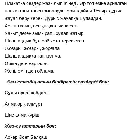
Плакатқа сөздер жазылып ілінеді. Әр топ өзіне арналған
плакаттағы тапсырмаларды орындайды.Тез әрі дұрыс
жауап беру керек. Дұрыс жауапқа 1 ұпайдан.
Асып тасып, асықпа,қалыспа сен.
Уақыт деген зымырап , зулап жатыр,
Шапшаңдық бұл сайыста керек екен.
Жоғары, жоғары, жорғала
Шапшаңдыққа таң қал ма.
Ойын деге нарталас
Жеңілемін деп ойлама.
Жемістердің атын білдіретін сөздерді боя:
Сұлы арпа шабдалы
Алма өрік алмұрт
Шие алма күріш
Жер-су аттарын боя:
Асқар Әсет Балқаш