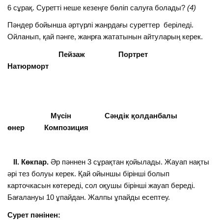
6 сұрақ. Суретті неше кезеңге бөліп салуға болады?
(4)
Пәндер бойынша әртүрлі жанрдағы суреттер беріледі.
Ойланып, қай пәнге, жанрға жататынын айтуларың керек.
Пейзаж Портрет
Натюрморт
Мүсін Сәндік қолданбалы
өнер Композиция
ІІ. Көкпар.
Әр пәннен 3 сұрақтан қойылады. Жауап нақты
әрі тез болуы керек. Қай ойыншы бірінші болып
карточкасын көтереді, сол оқушы бірінші жауап береді.
Бағалануы 10 ұпайдан. Жалпы ұпайды есептеу.
Сурет пәнінен: