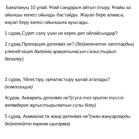
Бағалануы 10 ұпай. Ұпай сандарын айтып отыру. Ұпайы аз
ойыншы келесі ойынды бастайды. Жауап бере алмаса,
жауап беру келесі ойыншыға ауысады.
1 сұрақ.Сурет салу үшін не керек деп ойлайсыңдар?
2 сұрақ.Пропорция дегеніміз не?
(бейнеленетін заттардың
үлкенді-кішілі бөлігінің арақатынасын салыстырып
белгілеу)
3 сұрақ. Үйлестіру, орналастыру қалай аталады?
(композиция)
4сұрақ. Акварель дегеніміз не?
(суға тез еритін түссіз
желімдерге жұғыстырылатын сулы бояу)
5 сұрақ. Анималистік жанр дегеніміз не?
(жан-жануарларды
бейнелейтін көркем шығарма)