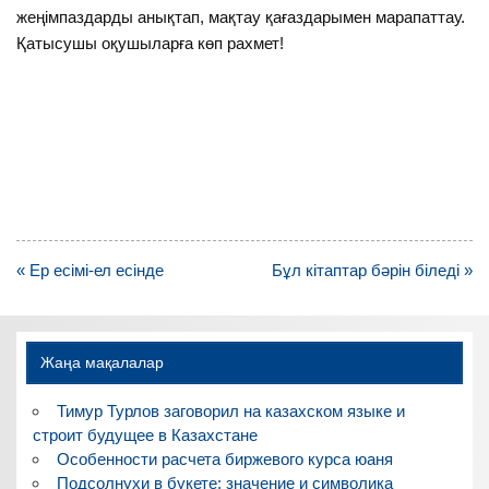
жеңімпаздарды анықтап, мақтау қағаздарымен марапаттау.
Қатысушы оқушыларға көп рахмет!
Навигация
« Ер есімі-ел есінде
Бұл кітаптар бәрін біледі »
по
записям
Жаңа мақалалар
Тимур Турлов заговорил на казахском языке и
строит будущее в Казахстане
Особенности расчета биржевого курса юаня
Подсолнухи в букете: значение и символика