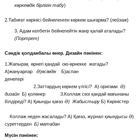
көркемдік бірлігін табу
)
2.Табиғат көрінісі бейнеленген көркем шығарма? (
пейзаж
)
Адам келбетін бейнелейтін жанр қалай аталады?
(Портрет)
Сәндік қолданбалы өнер. Дизайн пәнінен:
1.Жапырақ өрнегі қандай ою-өрнекке жатады?
А)жануарлар
Ә)өсімдік
Б)аспан
денелері
2.Заттардың көркем үлгісі? А) оригами
Ә)
дизайн
Б) қолөнер 3.Коллаж сөзі қандай мағынаны
білдіреді? А) Қиынды қағаз
Ә) Жабыстыру
Б) Көріністер
Коллаж неден жасалады? А) Қағаз, журнал қиындысы Ә)
суреттерден
Б) матадан
Мүсін пәнінен: