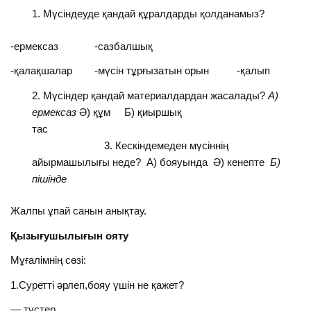
Мүсіндеуде қандай құралдарды қолданамыз?
-ермексаз -сазбалшық
-қалақшалар -мүсін тұрғызатын орын -қалып
Мүсіндер қандай материалдардан жасалады?
А)
ермексаз
Ә) құм Б) қиыршық
тас
3. Кескіндемеден мүсіннің
айырмашылығы неде? А) бояуында Ә) кенепте
Б)
пішінде
Жалпы ұпай санын анықтау.
Қызығушылығын ояту
Мұғалімнің сөзі:
1.Суретті әрлеп,бояу үшін не қажет?
— түстер