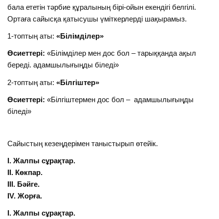
бала ететін тәрбие құралының бірі-ойын екендігі белгілі.
Ортаға сайысқа қатысушы үміткерлерді шақырамыз.
1-топтың аты:
«Білімділер»
Өсиеттері:
«Білімділер мен дос бол – тарыққанда ақыл
береді. адамшылығыңды біледі»
2-топтың аты:
«Білгіштер»
Өсиеттері:
«Білгіштермен дос бол – адамшылығыңды
біледі»
Сайыстың кезеңдерімен таныстырып өтейік.
І. Жалпы сұрақтар.
ІІ. Көкпар.
ІІІ. Бәйге.
ІV. Жорға.
І. Жалпы сұрақтар.