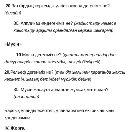
20.
Заттардың көркемдік үлгісін жасау дегеніміз не?
(дизайн)
Аппликация-дегеніміз не?
(жабыстыру немесе
қиыстыру арқылы орындалған көркем шығарма)
«Мүсін»
10
.Мүсін дегеніміз не? (
қатты материалдардан
фигураларды қашап жасауды, шекуді білдіреді
)
20.
Рельеф дегеніміз не? (
тек бір жағынан қарағанда жақсы
көрінетін, жазық бетіндегі мүсіндік бейне
)
Мүсін жасауға арналған жұмсақ материал?
(пласталин)
Барлық ұпайды есептеп, ұпайлары көп екі ойыншыны
қалдырамыз.
ІV. Жорға.