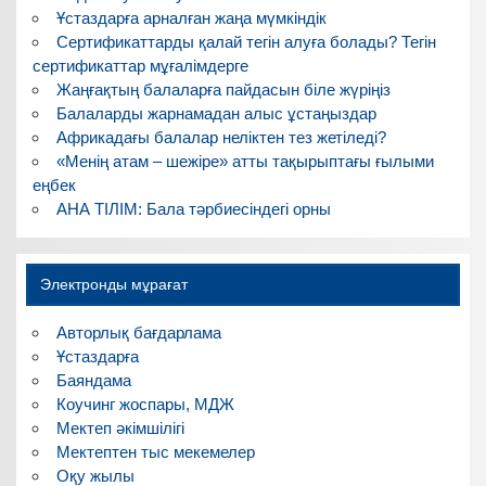
Ұстаздарға арналған жаңа мүмкіндік
Сертификаттарды қалай тегін алуға болады? Тегін
сертификаттар мұғалімдерге
Жаңғақтың балаларға пайдасын біле жүріңіз
Балаларды жарнамадан алыс ұстаңыздар
Африкадағы балалар неліктен тез жетіледі?
«Менің атам – шежіре» атты тақырыптағы ғылыми
еңбек
АНА ТІЛІМ: Бала тәрбиесіндегі орны
Электронды мұрағат
Авторлық бағдарлама
Ұстаздарға
Баяндама
Коучинг жоспары, МДЖ
Мектеп әкімшілігі
Мектептен тыс мекемелер
Оқу жылы