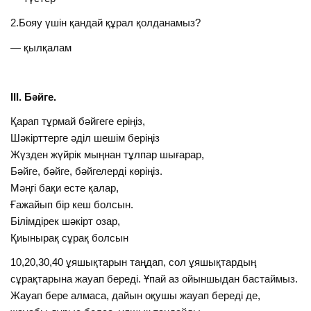
2.Бояу үшін қандай құрал қолданамыз?
— қылқалам
ІІІ. Бәйге.
Қарап тұрмай бәйгеге еріңіз,
Шәкірттерге әділ шешім беріңіз
Жүзден жүйрік мыңнан тұлпар шығарар,
Бәйге, бәйге, бәйгелерді көріңіз.
Мәңгі бақи есте қалар,
Ғажайып бір кеш болсын.
Білімдірек шәкірт озар,
Қиынырақ сұрақ болсын
10,20,30,40 ұяшықтарын таңдап, сол ұяшықтардың
сұрақтарына жауап береді. Ұпай аз ойыншыдан бастаймыз.
Жауап бере алмаса, дайын оқушы жауап береді де,