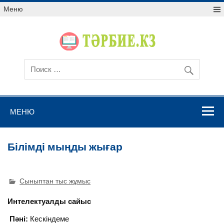
Меню
МЕНЮ
Білімді мыңды жығар
Сыныптан тыс жұмыс
Интелектуалды сайыс
Пәні:
Кескіндеме