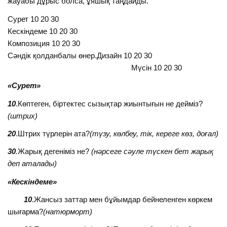
жауабы дұрыс болса, ұяшық таңдайды.
Сурет 10 20 30
Кескіндеме 10 20 30
Композиция 10 20 30
Сәндік қолданбалы өнер.Дизайн 10 20 30
Мүсін 10 20 30
«Сурет»
10
.Көптеген, біртектес сызықтар жиынтығын не дейміз?
(штрих)
20
.Штрих түрлерін ата?
(түзу, көлбеу, тік, кереге көз, доғал)
30
.
Жарық дегеніміз не?
(нәрсеге сәуле түскен бет жарық
деп аталады)
«Кескіндеме»
10
.Жансыз заттар мен бұйымдар бейнеленген көркем
шығарма?
(натюрморт)