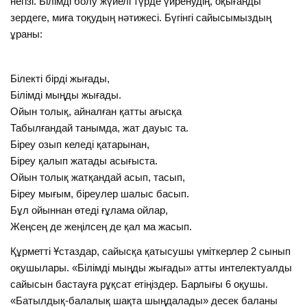
негізі. Білімді болу жүйелі түрде үйренудің, оқығанды
зердеге, миға тоқудың нәтижесі. Бүгінгі сайысымыздың
ұраны:
Білекті бірді жығады,
Білімді мыңды жығады.
Ойын толық, айналған қатты ағысқа
Табылғандай танымда, жат дауыс та.
Біреу озып келеді қатарынан,
Біреу қалып жатады асығыста.
Ойын толық жатқандай асып, тасып,
Біреу мығым, біреулер шалыс басып.
Бұл ойыннан өтеді ғұлама ойлар,
Жеңсең де жеңілсең де қал ма жасып.
Құрметті Ұстаздар, сайысқа қатысушы үміткерлер 2 сынып
оқушылары. «Білімді мыңды жығады» атты интелектуалды
сайысын бастауға рұқсат етіңіздер. Барлығы 6 оқушы.
«Батылдық-балалық шақта шыңдалады» десек баланы