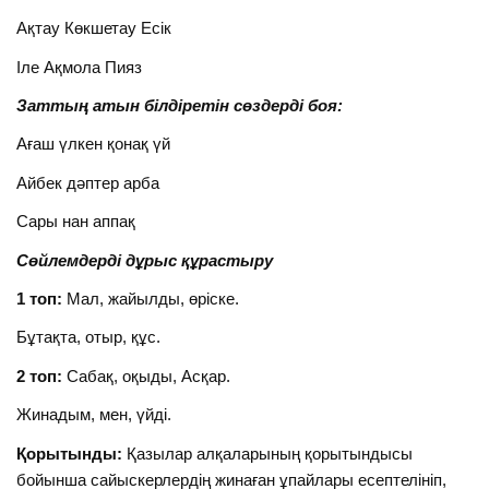
Ақтау Көкшетау Есік
Іле Ақмола Пияз
Заттың атын білдіретін сөздерді боя:
Ағаш үлкен қонақ үй
Айбек дәптер арба
Сары нан аппақ
Сөйлемдерді дұрыс құрастыру
1 топ:
Мал, жайылды, өріске.
Бұтақта, отыр, құс.
2 топ:
Сабақ, оқыды, Асқар.
Жинадым, мен, үйді.
Қорытынды:
Қазылар алқаларының қорытындысы
бойынша сайыскерлердің жинаған ұпайлары есептелініп,