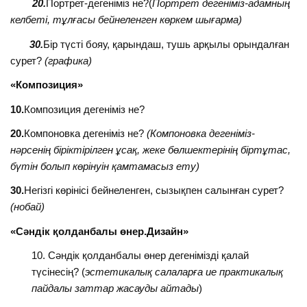
20.
Портрет-дегеніміз не?(
Портрет дегеніміз-адамның
келбеті, тұлғасы бейнеленген көркем шығарма)
30.
Бір түсті бояу, қарындаш, тушь арқылы орындалған
сурет?
(графика)
«Композиция»
10.
Композиция дегеніміз не?
20.
Компоновка дегеніміз не?
(Компоновка дегеніміз-
нәрсенің біріктірілген ұсақ, жеке бөлшектерінің біртұтас,
бүтін болып көрінуін қамтамасыз ету)
30.
Негізгі көрінісі бейнеленген, сызықпен салынған сурет?
(нобай)
«Сәндік қолданбалы өнер.Дизайн»
Сәндік қолданбалы өнер дегенімізді қалай
түсінесің? (
эстетикалық салаларға ие практикалық
пайдалы заттар жасауды айтады
)