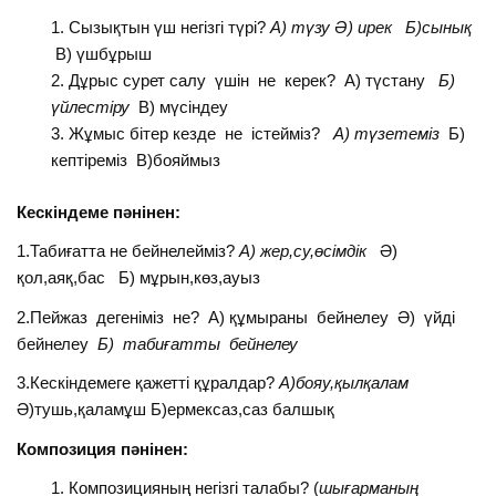
Сызықтын үш негізгі түрі?
А) түзу Ә) ирек Б)сынық
В) үшбұрыш
Дұрыс сурет салу үшін не керек? А) түстану
Б
)
ү
йлестіру
В) мүсіндеу
Жұмыс бітер кезде не істейміз?
А) т
ү
зетеміз
Б)
кептіреміз В)бояймыз
Кескіндеме пәнінен:
1.Табиғатта не бейнелейміз?
А) жер,су,өсімдік
Ә)
қол,аяқ,бас Б) мұрын,көз,ауыз
2.Пейжаз дегеніміз не? А) құмыраны бейнелеу Ә) үйді
бейнелеу
Б) табиғатты бейнелеу
3.Кескіндемеге қажетті құралдар?
А)бояу,қылқалам
Ә)тушь,қаламұш Б)ермексаз,саз балшық
Композиция пәнінен:
Композицияның негізгі талабы? (
шығарманың