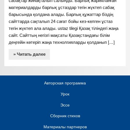
сабақтар жинақталып салынды. Барлық жарияланған
материалдарды барлық ұстаздар тегін жүктеп сабақ
барысында қолдана алады. Барлық құжаттар біздің
сайттарда сақталып 24 сағат бойы кез-келген ұстаз
тегін жүктеп ала алады. ustaz tilegi Қазақ тіліндегі жаңа
сайт. Сайттың негізгі мақсаты Қазақстандағы білім
деңгейін көтеріп жаңа технолгияларды қолданып […]
» Читать далее
Авторская программа
Урок
Эссе
Сборник стихов
Материалы партнеров