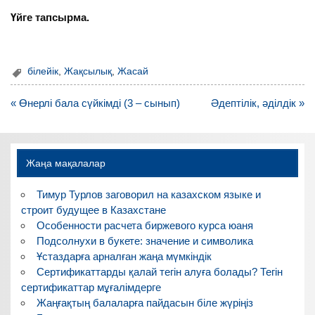
Үйге тапсырма.
білейік
,
Жақсылық
,
Жасай
Навигация
« Өнерлі бала сүйкімді (3 – сынып)
Әдептілік, әділдік »
по
записям
Жаңа мақалалар
Тимур Турлов заговорил на казахском языке и
строит будущее в Казахстане
Особенности расчета биржевого курса юаня
Подсолнухи в букете: значение и символика
Ұстаздарға арналған жаңа мүмкіндік
Сертификаттарды қалай тегін алуға болады? Тегін
сертификаттар мұғалімдерге
Жаңғақтың балаларға пайдасын біле жүріңіз