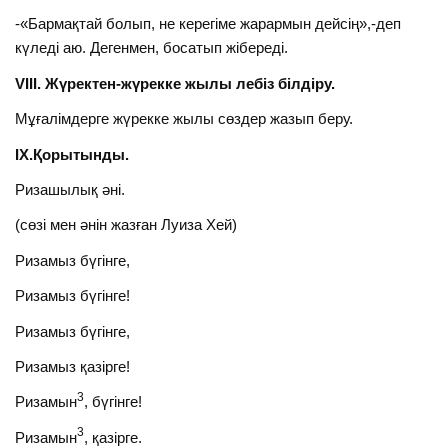
-«Бармақтай болып, не керегіме жарармын дейсің»,-деп
күледі аю. Дегенмен, босатып жібереді.
VІІІ. Жүректен-жүрекке жылы лебіз білдіру.
Мұғалімдерге жүрекке жылы сөздер жазып беру.
ІХ.Қорытынды.
Ризашылық әні.
(сөзі мен әнін жазған Луиза Хей)
Ризамыз бүгінге,
Ризамыз бүгінге!
Ризамыз бүгінге,
Ризамыз қазірге!
3
Ризамын
, бүгінге!
3
Ризамын
, қазірге.