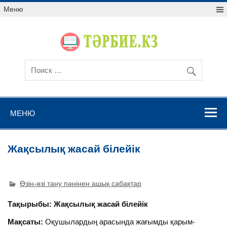
Меню
МЕНЮ
Жақсылық жасай білейік
Өзін-өзі тану пәнінен ашық сабақтар
Тақырыбы: Жақсылық жасай білейік
Мақсаты:
Оқушылардың арасында жағымды қарым-