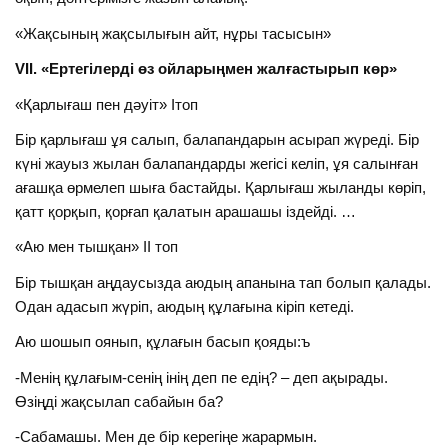
«Жақсының жақсылығын айт, нұры тасысын»
VІІ. «Ертегілерді өз ойларыңмен жалғастырып көр»
«Қарлығаш пен дәуіт» Ітоп
Бір қарлығаш ұя салып, балапандарын асырап жүреді. Бір
күні жауыз жылан балапандарды жегісі келіп, ұя салынған
ағашқа өрмелеп шыға бастайды. Қарлығаш жыланды көріп,
қатт қорқып, қорғап қалатын арашашы іздейді. …
«Аю мен тышқан» ІІ топ
Бір тышқан аңдаусызда аюдың апанына тап болып қалады.
Одан адасып жүріп, аюдың құлағына кіріп кетеді.
Аю шошып оянып, құлағын басып қояды:ъ
-Менің құлағым-сенің інің деп пе едің? – деп ақырады.
Өзіңді жақсылап сабайын ба?
-Сабамашы. Мен де бір керегіңе жарармын.