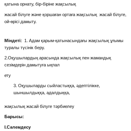
қатына орнату, бір-біріне жақсылық
жасай білуге және қоршаған ортаға жақсылық жасай білуге,
ой-өрісі дамыту.
Міндеті:
1. Адам қарым-қатынасындағы жақсылық ұғымы
туралы түсінік беру.
2.Оқушылардың арасында жақсылық пен жамандық
сезімдерін дамытуға ықпал
ету
Оқушыларды сыйластыққа, әдептілікке,
шыншылдыққа, адалдыққа,
жақсылық жасай білуге тәрбиелеу
Барысы:
І.Сәлемдесу