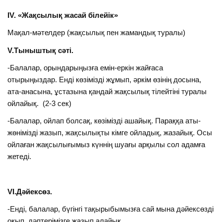
ІV. «Жақсылық жасай білейік»
Мақал-мәтелдер (жақсылық пен жамандық туралы)
V.Тыныштық сәті.
-Балалар, орындарыңызға емін-еркін жайғаса
отырыңыздар. Енді көзімізді жұмып, әркім өзінің досына,
ата-анасына, ұстазына қандай жақсылық тілейтіні туралы
ойлайық. (2-3 сек)
-Балалар, ойлап болсақ, көзімізді ашайық. Параққа аты-
жөнімізді жазып, жақсылықты кімге ойладық, жазайық. Осы
ойлаған жақсылығымыз күннің шуағы арқылы сол адамға
жетеді.
VІ.Дәйексөз.
-Енді, балалар, бүгінгі тақырыбымызға сай мына дәйексөзді
оқып, дәптерімізге жазып алайық.