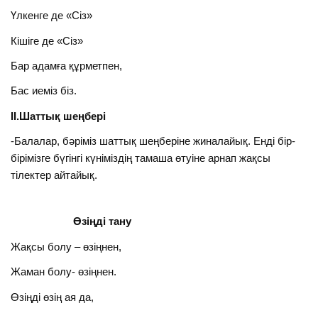
Үлкенге де «Сіз»
Кішіге де «Сіз»
Бар адамға құрметпен,
Бас иеміз біз.
ІІ.Шаттық шеңбері
-Балалар, бәріміз шаттық шеңберіне жиналайық. Енді бір-
бірімізге бүгінгі күніміздің тамаша өтуіне арнап жақсы
тілектер айтайық.
Өзіңді тану
Жақсы болу – өзіңнен,
Жаман болу- өзіңнен.
Өзіңді өзің ая да,