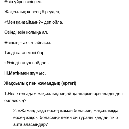
Өзің үйрен өзіңнен.
Жақсылық көрсең біреуден,
«Мен қандаймын?» деп ойла.
Өзіңді өзің қолыңа ал,
Өзіңсің – ақыл айнасы.
Тиеді саған мәні бар
«Өзіңді тану» пайдасы.
ІІІ.Мәтінмен жұмыс.
Жақсылық пен жамандық (ертегі)
1.Неліктен адам жақсылықтың айтқандарын орындады деп
ойлайсың?
«Жамандыққа ерсең жаман боласың, жақсылыққа
ерсең жақсы боласың» деген ой туралы қандай пікір
айта аласыңдар?