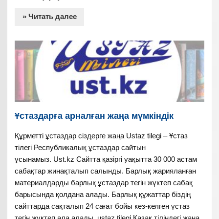
» Читать далее
Ұстаздарға арналған жаңа мүмкіндік
Құрметті ұстаздар сіздерге жаңа Ustaz tilegi – Ұстаз
тілегі Республикалық ұстаздар сайтын
ұсынамыз. Ust.kz Сайтта қазіргі уақытта 30 000 астам
сабақтар жинақталып салынды. Барлық жарияланған
материалдарды барлық ұстаздар тегін жүктеп сабақ
барысында қолдана алады. Барлық құжаттар біздің
сайттарда сақталып 24 сағат бойы кез-келген ұстаз
тегін жүктеп ала алады. ustaz tilegi Қазақ тіліндегі жаңа