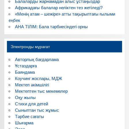
Балаларды жарнамадан алыс ұстаңыздар
Африкадағы балалар неліктен тез жетіледі?
«Менің атам – шежіре» атты тақырыптағы ғылыми
еңбек
АНА ТІЛІМ: Бала тәрбиесіндегі орны
Электронды мұрағат
Авторлық бағдарлама
Ұстаздарға
Баяндама
Коучинг жоспары, МДЖ
Мектеп әкімшілігі
Мектептен тыс мекемелер
Оқу жылы
Стихи для детей
Сыныптан тыс жұмыс
Тәрбие сағаты
Шығарма