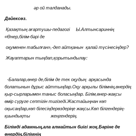
әр ой талданады.
Дәйексөз.
Қазақтың ағартушы-педагогі Ы.Алтынсариннің
«Өнер,білім-бәрі де
оқуменен табылған»,-деп айтқанын қалай түсінесіңдер?
Жауаптарын тыңдап,қорытындылау:
-Балалар,өнер де,білім де тек оқудың арқасында
болатынын дұрыс айттыңдар.Оқу арқылы білімнің,өнердің
қыр-сырларымен таныс боласыңдар. Білім,өнер-жақсы
өмір сүруге септігін тигізеді.Жастайыңнан көп
оқысаңдар,көп білесіңдерөздеріңе жақсы.Көп білгендерің-
қиындықты жеңгендерің.
Білімді адамның,ала алмайтын биігі жоқ.Бәріне де
өнердің,білімнің