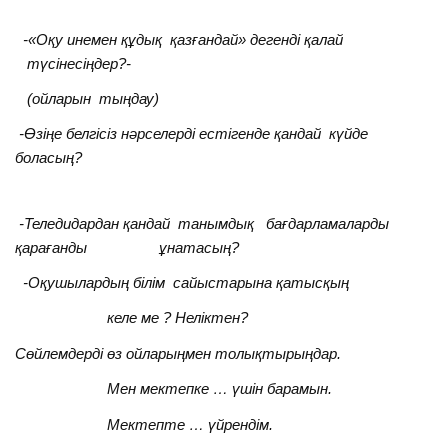
-«Оқу инемен құдық қазғандай» дегенді қалай
түсінесіңдер?-
(ойларын тыңдау)
-Өзіңе белгісіз нәрселерді естігенде қандай күйде
боласың?
-Теледидардан қандай танымдық бағдарламаларды
қарағанды ұнатасың?
-Оқушылардың білім сайыстарына қатысқың
келе ме ? Неліктен?
Сөйлемдерді өз ойларыңмен толықтырыңдар.
Мен мектепке … үшін барамын.
Мектепте … үйрендім.