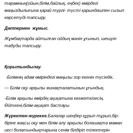
тарамның(ойын,білім,байлық, еңбек) өмірдегі
маңыздылығына қарай түрлі- түсті қарындашпен сызып
көрсетуді тапсыру.
Дәптермен жұмыс
.
Жұмбақтарда айтылған ойдың мәнін ұғынып, шешуін
табуды тапсыру.
Қорытындылау
.
-Білімнің адам өміріндегі маңызы зор екенін түсіндік.
— Білім оқу арқылы жинақталатынын ұғындық.
-Білім арқылы өмірдің ақиқатына көзжеткізесің.
Өйткені,білім-ақиқат бастауы.
Жүректен-жүрекке
.Балалар шеңбер құрып тұрып,бір-
біріне жақсы оқу мен білім алу арқылы болашақта маман
иесі болатындықтарына сенім білдіріп тілектерін