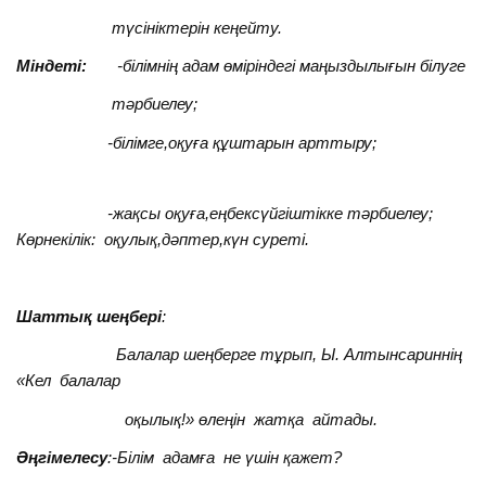
түсініктерін кеңейту.
Міндеті:
-білімнің адам өміріндегі маңыздылығын білуге
тәрбиелеу;
-білімге,оқуға құштарын арттыру;
-жақсы оқуға,еңбексүйгіштікке тәрбиелеу;
Көрнекілік: оқулық,дәптер,күн суреті.
Шаттық шеңбері
:
Балалар шеңберге тұрып, Ы. Алтынсариннің
«Кел балалар
оқылық!» өлеңін жатқа айтады.
Әңгімелесу
:
-Білім адамға не үшін қажет?