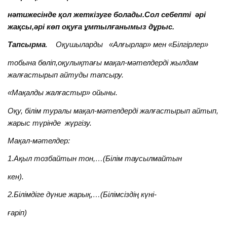
нәтижесінде қол жеткізуге болады.Сол себепті әрі
жақсы,әрі көп оқуға ұмтылғанымыз дұрыс.
Тапсырма
.
Оқушыларды «Алғырлар» мен «Білгірлер»
тобына бөліп,оқулықтағы мақал-мәтелдерді жылдам
жалғастырып айтуды тапсыру.
«Мақалды жалғастыр» ойыны.
Оқу, білім туралы мақал-мәтелдерді жалғастырып айтып,
жарыс түрінде жүргізу.
Мақал-мәтелдер:
1.Ақыл тозбайтын тон,…(Білім таусылмайтын
кен).
2.Білімдіге дүние жарық,…(Білімсіздің күні-
ғаріп)