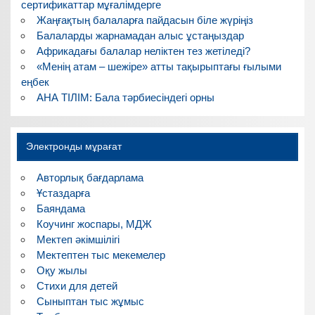
сертификаттар мұғалімдерге
Жаңғақтың балаларға пайдасын біле жүріңіз
Балаларды жарнамадан алыс ұстаңыздар
Африкадағы балалар неліктен тез жетіледі?
«Менің атам – шежіре» атты тақырыптағы ғылыми
еңбек
АНА ТІЛІМ: Бала тәрбиесіндегі орны
Электронды мұрағат
Авторлық бағдарлама
Ұстаздарға
Баяндама
Коучинг жоспары, МДЖ
Мектеп әкімшілігі
Мектептен тыс мекемелер
Оқу жылы
Стихи для детей
Сыныптан тыс жұмыс