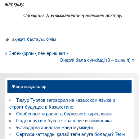
айтқызу.
Сабақты Д.Әлімжановтың өлеңімен аяқтау.
ақиқат
,
бастауы
,
білім
Навигация
« Еңбекқорлық пен еріншектік
по
Өнерлі бала сүйкімді (3 – сынып) »
записям
Жаңа мақалалар
Тимур Турлов заговорил на казахском языке и
строит будущее в Казахстане
Особенности расчета биржевого курса юаня
Подсолнухи в букете: значение и символика
Ұстаздарға арналған жаңа мүмкіндік
Сертификаттарды қалай тегін алуға болады? Тегін