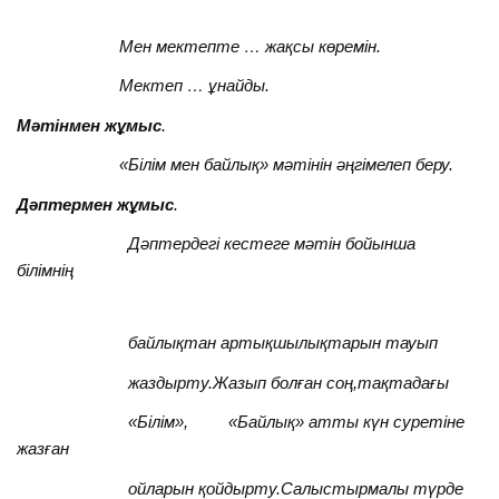
Мен мектепте … жақсы көремін.
Мектеп … ұнайды.
Мәтінмен жұмыс
.
«Білім мен байлық» мәтінін әңгімелеп беру.
Дәптермен жұмыс
.
Дәптердегі кестеге мәтін бойынша
білімнің
байлықтан артықшылықтарын тауып
жаздырту.Жазып болған соң,тақтадағы
«Білім», «Байлық» атты күн суретіне
жазған
ойларын қойдырту.Салыстырмалы түрде