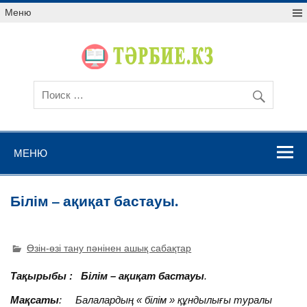
Меню
МЕНЮ
Білім – ақиқат бастауы.
Өзін-өзі тану пәнінен ашық сабақтар
Тақырыбы :
Білім – ақиқат бастауы
.
Мақсаты
:
Балалардың « білім » құндылығы туралы