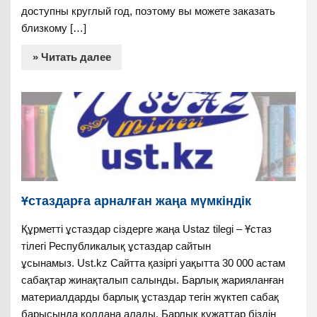
доступны круглый год, поэтому вы можете заказать
близкому […]
» Читать далее
Ұстаздарға арналған жаңа мүмкіндік
Құрметті ұстаздар сіздерге жаңа Ustaz tilegi – Ұстаз
тілегі Республикалық ұстаздар сайтын
ұсынамыз. Ust.kz Сайтта қазіргі уақытта 30 000 астам
сабақтар жинақталып салынды. Барлық жарияланған
материалдарды барлық ұстаздар тегін жүктеп сабақ
барысында қолдана алады. Барлық құжаттар біздің