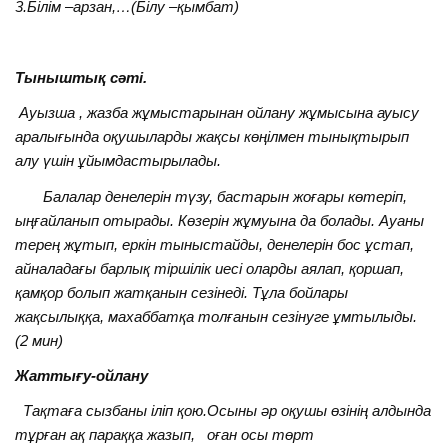
3.Білім –арзан,…(Білу –қымбат)
Тыныштық сәті
.
Ауызша , жазба жұмыстарынан ойлану жұмысына ауысу
аралығында оқушыларды жақсы көңілмен тынықтырып
алу үшін ұйымдастырылады.
Балалар денелерін түзу, бастарын жоғары көтеріп,
ыңғайланып отырады. Көзерін жұмуына да болады. Ауаны
терең жұтып, еркін тыныстайды, денелерін бос ұстап,
айналадағы барлық тіршілік иесі оларды аялап, қоршап,
қамқор болып жатқанын сезінеді. Тұла бойлары
жақсылыққа, махаббатқа толғанын сезінуге ұмтылыды.
(2 мин)
Жаттығу-ойлану
Тақтаға сызбаны іліп қою.Осыны әр оқушы өзінің алдында
тұрған ақ параққа жазып, оған осы төрт