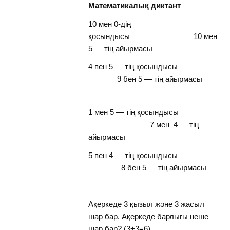
Математикалық диктант
10 мен 0-дің
қосындысы 10 мен
5 — тің айырмасы
4 пен 5 — тің қосындысы
9 бен 5 — тің айырмасы
1 мен 5 — тің қосындысы
7 мен 4 — тің
айырмасы
5 пен 4 — тің қосындысы
8 бен 5 — тің айырмасы
Ақеркеде 3 қызыл және 3 жасыл
шар бар. Ақеркеде барлығы неше
шар бар? (3+3=6)