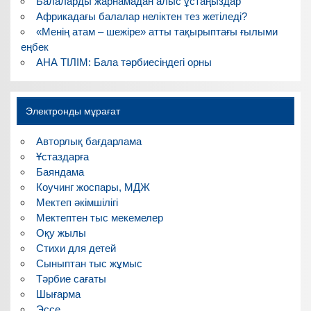
Балаларды жарнамадан алыс ұстаңыздар
Африкадағы балалар неліктен тез жетіледі?
«Менің атам – шежіре» атты тақырыптағы ғылыми
еңбек
АНА ТІЛІМ: Бала тәрбиесіндегі орны
Электронды мұрағат
Авторлық бағдарлама
Ұстаздарға
Баяндама
Коучинг жоспары, МДЖ
Мектеп әкімшілігі
Мектептен тыс мекемелер
Оқу жылы
Стихи для детей
Сыныптан тыс жұмыс
Тәрбие сағаты
Шығарма
Эссе