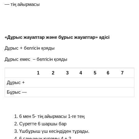
— тің айырмасы
«Дұрыс жауаптар және бұрыс жауаптар» әдісі
Дұрыс + белгісін қояды
Дұрыс емес – белгісін қояды
1
2
3
4
5
6
7
Дұрыс +
Бұрыс —
6 мен 5- тің айырмасы 1-ге тең
Cуретте 6 шаршы бар
Үшбұрыш үш кесіндіден тұрады.
6 санының құрамы 4 + 2