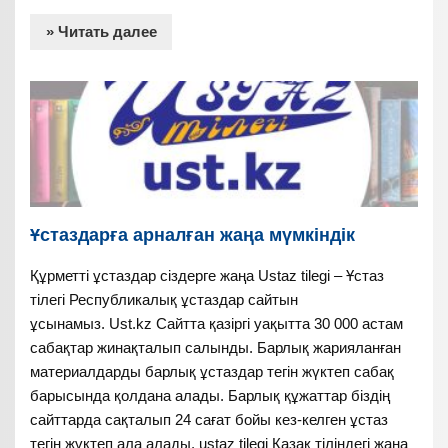
» Читать далее
Ұстаздарға арналған жаңа мүмкіндік
Құрметті ұстаздар сіздерге жаңа Ustaz tilegi – Ұстаз
тілегі Республикалық ұстаздар сайтын
ұсынамыз. Ust.kz Сайтта қазіргі уақытта 30 000 астам
сабақтар жинақталып салынды. Барлық жарияланған
материалдарды барлық ұстаздар тегін жүктеп сабақ
барысында қолдана алады. Барлық құжаттар біздің
сайттарда сақталып 24 сағат бойы кез-келген ұстаз
тегін жүктеп ала алады. ustaz tilegi Қазақ тіліндегі жаңа