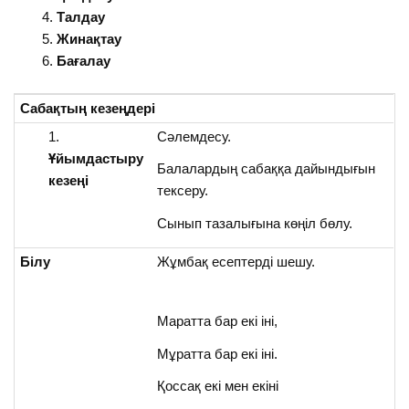
Талдау
Жинақтау
Бағалау
Сабақтың
кезеңдері
Сәлемдесу.
Ұйымдастыру
Балалардың сабаққа дайындығын
кезеңі
тексеру.
Сынып тазалығына көңіл бөлу.
Білу
Жұмбақ есептерді шешу.
Маратта бар екі іні,
Мұратта бар екі іні.
Қоссақ екі мен екіні