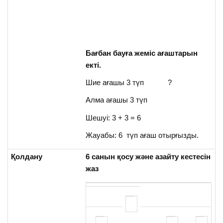
Бағбан бауға жеміс ағаштарын
екті.
Шие ағашы 3 түп ?
Алма ағашы 3 түп
Шешуі: 3 + 3 = 6
Жауабы: 6 түп ағаш отырғызды.
Қолдану
6 санын қосу және азайту кестесін
жаз