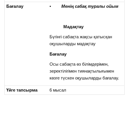
Бағалау
•
Менің сабақ туралы ойым
Мадақтау
Бүгінгі сабақта жақсы қатысқан
оқушыларды мадақтау
Бағалау
Осы сабақта өз білімдерімен,
зеректілігімен тиянақтылығымен
көзге түскен оқушыларды бағалау.
Үйге тапсырма
6 мысал