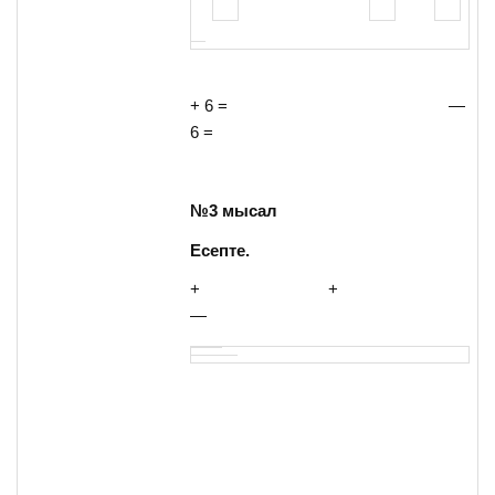
+ 6 = —
6 =
№3 мысал
Есепте.
+ +
—