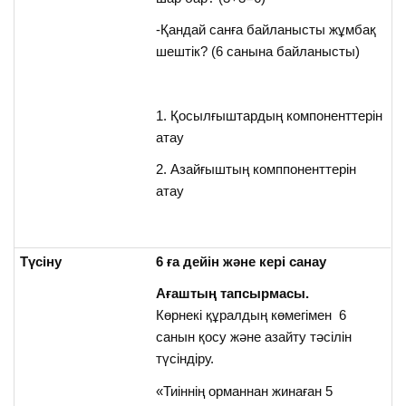
-Қандай санға байланысты жұмбақ
шештік? (6 санына байланысты)
1. Қосылғыштардың компоненттерін
атау
2. Азайғыштың комппоненттерін
атау
Түсіну
6 ға дейін және кері санау
Ағаштың тапсырмасы.
Көрнекі құралдың көмегімен 6
санын қосу және азайту тәсілін
түсіндіру.
«Тиіннің орманнан жинаған 5