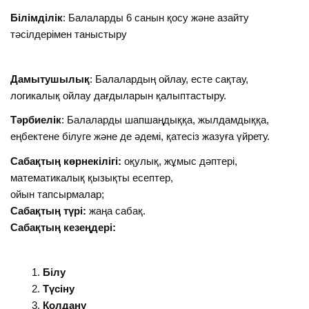
Білімділік
: Балаларды 6 санын қосу және азайту
тәсілдерімен таныстыру
Дамытушылық
: Балалардың ойлау, есте сақтау,
логикалық ойлау дағдыларын қалыптастыру.
Тәрбиелік
: Балаларды шапшаңдыққа, жылдамдыққа,
еңбектене білуге және де әдемі, қатесіз жазуға үйрету.
Сабақтың көрнекілігі:
оқулық, жұмыс дәптері,
математикалық қызықты есептер,
ойын тапсырмалар;
Сабақтың түрі:
жаңа сабақ.
Сабақтың
кезеңдері:
Білу
Түсіну
Қолдану