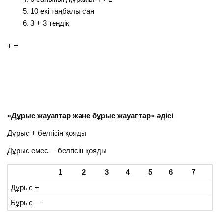
10 екі таңбалы сан
3 + 3 теңдік
+ =
«Дұрыс жауаптар және бұрыс жауаптар» әдісі
Дұрыс + белгісін қояды
Дұрыс емес – белгісін қояды
1
2
3
4
5
6
7
Дұрыс +
Бұрыс —