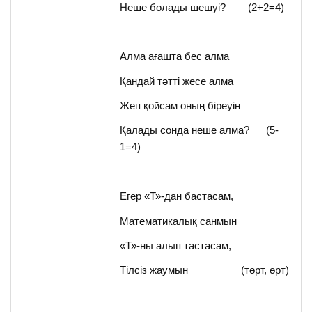
Неше болады шешуі? (2+2=4)
Алма ағашта бес алма
Қандай тәтті жесе алма
Жеп қойсам оның біреуін
Қалады сонда неше алма? (5-
1=4)
Егер «Т»-дан бастасам,
Математикалық санмын
«Т»-ны алып тастасам,
Тілсіз жаумын (төрт, өрт)