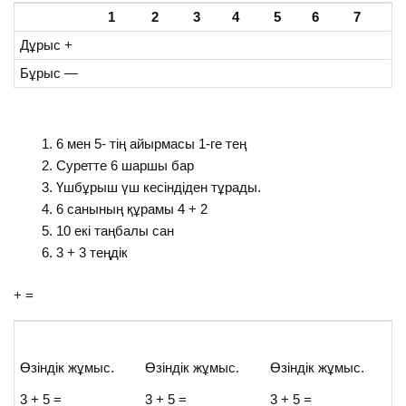
1
2
3
4
5
6
7
Дұрыс +
Бұрыс —
6 мен 5- тің айырмасы 1-ге тең
Cуретте 6 шаршы бар
Үшбұрыш үш кесіндіден тұрады.
6 санының құрамы 4 + 2
10 екі таңбалы сан
3 + 3 теңдік
+ =
Өзіндік жұмыс.
Өзіндік жұмыс.
Өзіндік жұмыс.
3 + 5 =
3 + 5 =
3 + 5 =