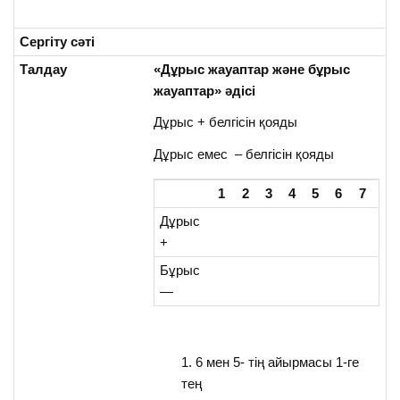
Сергіту сәті
Талдау
«Дұрыс жауаптар және бұрыс
жауаптар» әдісі
Дұрыс + белгісін қояды
Дұрыс емес – белгісін қояды
1
2
3
4
5
6
7
Дұрыс
+
Бұрыс
—
6 мен 5- тің айырмасы 1-ге
тең