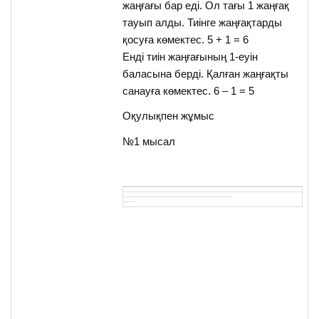
жаңғағы бар еді. Ол тағы 1 жаңғақ
тауып алды. Тиінге жаңғақтарды
қосуға көмектес. 5 + 1 = 6
Енді тиін жаңғағының 1-еуін
баласына берді. Қалған жаңғақты
санауға көмектес. 6 – 1 = 5
Оқулықпен жұмыс
№1 мысал