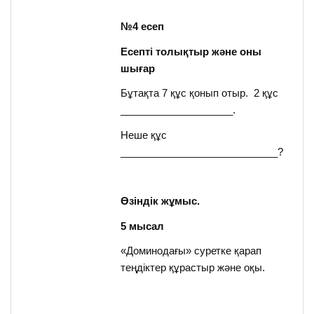
№4 есеп
Есепті толықтыр және оны
шығар
Бұтақта 7 құс қонып отыр. 2 құс
____________________.
Неше құс
____________________________?
Өзіндік жұмыс.
5 мысал
«Доминодағы» суретке қарап
теңдіктер құрастыр және оқы.