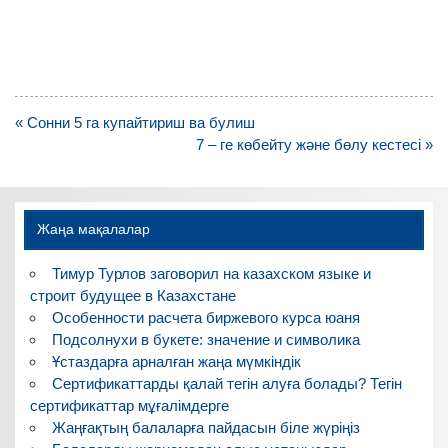
Навигация
« Сонни 5 га купайтириш ва булиш
по
7 – ге көбейту және бөлу кестесі »
записям
Жаңа мақалалар
Тимур Турлов заговорил на казахском языке и
строит будущее в Казахстане
Особенности расчета биржевого курса юаня
Подсолнухи в букете: значение и символика
Ұстаздарға арналған жаңа мүмкіндік
Сертификаттарды қалай тегін алуға болады? Тегін
сертификаттар мұғалімдерге
Жаңғақтың балаларға пайдасын біле жүріңіз