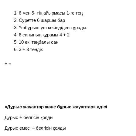
6 мен 5- тің айырмасы 1-ге тең
Cуретте 6 шаршы бар
Үшбұрыш үш кесіндіден тұрады.
6 санының құрамы 4 + 2
10 екі таңбалы сан
3 + 3 теңдік
+ =
«Дұрыс жауаптар және бұрыс жауаптар» әдісі
Дұрыс + белгісін қояды
Дұрыс емес – белгісін қояды