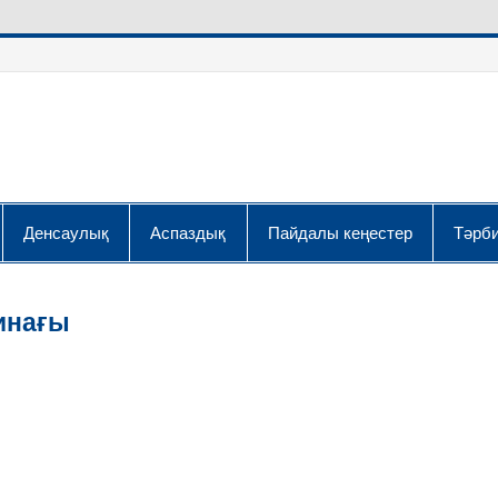
Денсаулық
Аспаздық
Пайдалы кеңестер
Тәрби
инағы