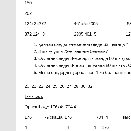
150
262
124х3=372 461х5=2305 635х2
372:124=3 2305:461=5 1270:
Қандай санды 7-ге көбейткенде 63 шығады?
8 шығу үшін 72-ні нешеге бөлеміз?
Ойлаған санды 8-есе арттырғанда 80 шықты.
Ойлаған санды 8-ге арттырғанда 80 шықты. О
Мына сандардың арасынан 4-ке бөлінетін сан
20, 21, 22, 24, 25, 26, 27, 28, 30, 32.
1-мысал.
Өрнекті оқу: 176х4; 704:4
176 қысқаша: 176 704 4 қысқаш
4 4 4 176 30