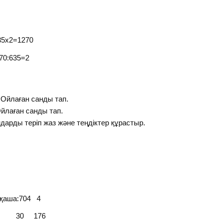
=1270
635=2
 Ойлаған санды тап.
йлаған санды тап.
дарды теріп жаз және теңдіктер құрастыр.
а:704 4
 176