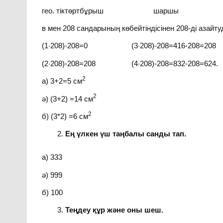
гео. тіктөртбұрыш шаршы 
в мен 208 сандарының көбейтіндісінен 208-ді азайтуд
(1·208)-208=0 (3·208)-208=416-208=208
(2·208)-208=208 (4·208)-208=832-208=624.
2
а) 3+2=5 см
2
ә) (3+2) =14 см
2
б) (3*2) =6 см
Ең үлкен үш таңбалы санды тап.
а) 333
ә) 999
б) 100
Теңдеу құр және оны шеш.