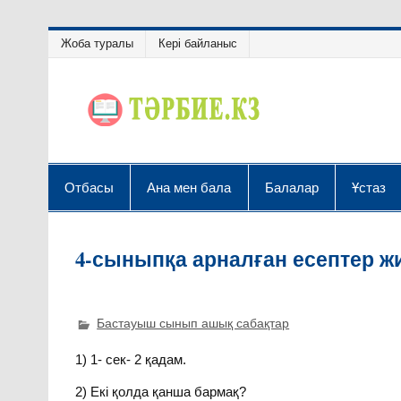
Жоба туралы
Кері байланыс
Отбасы
Ана мен бала
Балалар
Ұстаз
4-сыныпқа арналған есептер ж
Бастауыш сынып ашық сабақтар
1) 1- сек- 2 қадам.
2) Екі қолда қанша бармақ?