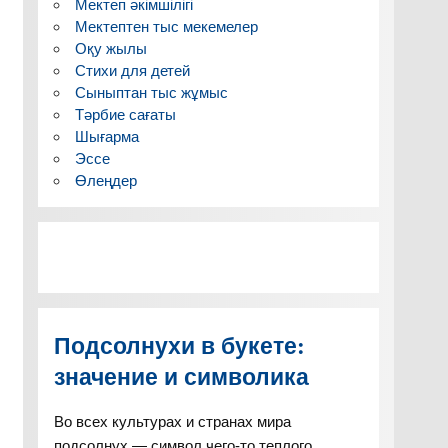
Мектеп әкімшілігі
Мектептен тыс мекемелер
Оқу жылы
Стихи для детей
Сыныптан тыс жұмыс
Тәрбие сағаты
Шығарма
Эссе
Өлеңдер
Подсолнухи в букете:
значение и символика
Во всех культурах и странах мира
подсолнух — символ чего-то теплого,