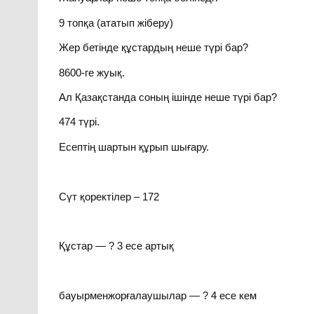
9 топқа (ататып жіберу)
Жер бетінде құстардың неше түрі бар?
8600-ге жуық.
Ал Қазақстанда соның ішінде неше түрі бар?
474 түрі.
Есептің шартын құрып шығару.
Сүт қоректілер – 172
Құстар — ? 3 есе артық
бауырменжорғалаушылар — ? 4 есе кем