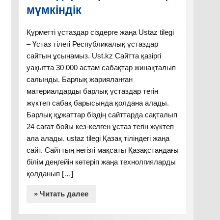
мүмкіндік
Құрметті ұстаздар сіздерге жаңа Ustaz tilegi
– Ұстаз тілегі Республикалық ұстаздар
сайтын ұсынамыз. Ust.kz Сайтта қазіргі
уақытта 30 000 астам сабақтар жинақталып
салынды. Барлық жарияланған
материалдарды барлық ұстаздар тегін
жүктеп сабақ барысында қолдана алады.
Барлық құжаттар біздің сайттарда сақталып
24 сағат бойы кез-келген ұстаз тегін жүктеп
ала алады. ustaz tilegi Қазақ тіліндегі жаңа
сайт. Сайттың негізгі мақсаты Қазақстандағы
білім деңгейін көтеріп жаңа технолгияларды
қолданып […]
» Читать далее