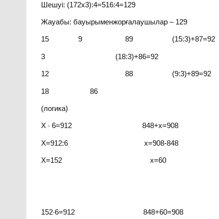
Шешуі: (172х3):4=516:4=129
Жауабы: бауырыменжорғалаушылар – 129
15 9 89 (15:3)+87=92
3 (18:3)+86=92
12 88 (9:3)+89=92
18 86
(логика)
Х · 6=912 848+х=908 2
Х=912:6 х=908-848 х=
Х=152 х=60 х
152·6=912 848+60=908 2