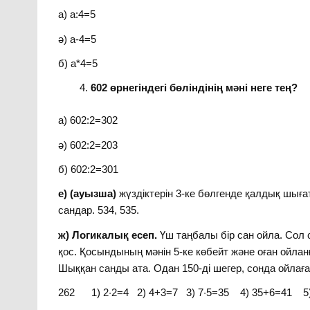
а) а:4=5
ә) а-4=5
б) а*4=5
602 өрнегіндегі бөліндінің мәні неге тең?
а) 602:2=302
ә) 602:2=203
б) 602:2=301
е) (ауызша)
жүздіктерін 3-ке бөлгенде қалдық шығаты
сандар. 534, 535.
ж) Логикалық есеп.
Үш таңбалы бір сан ойла. Сол с
қос. Қосындының мәнін 5-ке көбейт және оған ойлан
Шыққан санды ата. Одан 150-ді шегер, сонда ойлағ
262 1) 2·2=4 2) 4+3=7 3) 7·5=35 4) 35+6=41 5