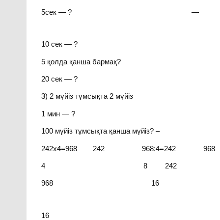
5сек — ? —
10 сек — ?
5 қолда қанша бармақ?
20 сек — ?
3) 2 мүйіз тұмсықта 2 мүйіз
1 мин — ?
100 мүйіз тұмсықта қанша мүйіз? –
242х4=968 242 968:4=242 968
4 8 242
968 16
16