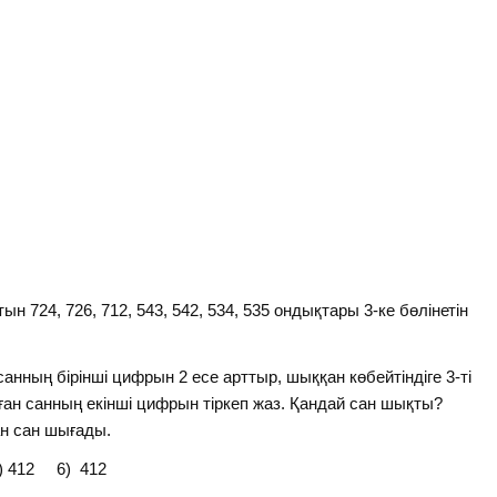
н 724, 726, 712, 543, 542, 534, 535 ондықтары 3-ке бөлінетін
анның бірінші цифрын 2 есе арттыр, шыққан көбейтіндіге 3-ті
ған санның екінші цифрын тіркеп жаз. Қандай сан шықты?
ан сан шығады.
) 412 6) 412