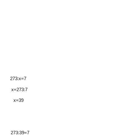
73:х=7
273:7
=39
73:39=7