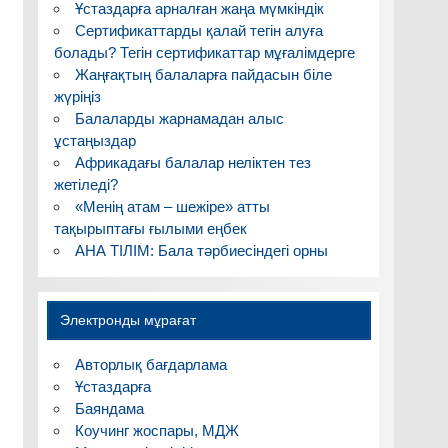
Ұстаздарға арналған жаңа мүмкіндік
Сертификаттарды қалай тегін алуға
болады? Тегін сертификаттар мұғалімдерге
Жаңғақтың балаларға пайдасын біле
жүріңіз
Балаларды жарнамадан алыс
ұстаңыздар
Африкадағы балалар неліктен тез
жетіледі?
«Менің атам – шежіре» атты
тақырыптағы ғылыми еңбек
АНА ТІЛІМ: Бала тәрбиесіндегі орны
Электронды мұрағат
Авторлық бағдарлама
Ұстаздарға
Баяндама
Коучинг жоспары, МДЖ