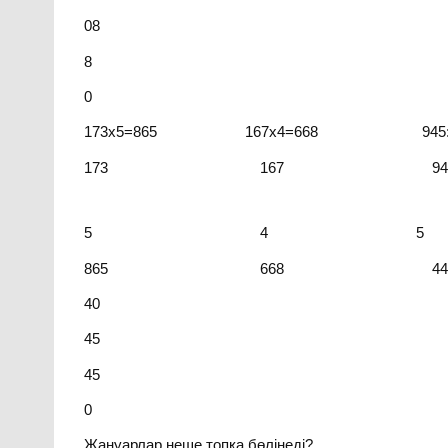
08
8
0
173х5=865 167х4=668 945:5
173 167 945
5 4 5 18
865 668 4
40
45
45
0
Жануарлар неше топқа бөлінеді?