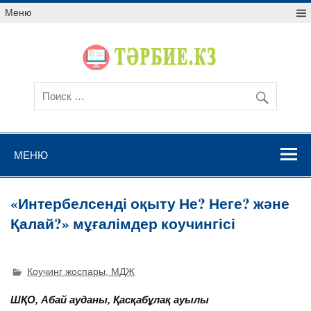
Меню
МЕНЮ
«Интербелсенді оқыту Не? Неге? және
Қалай?» мұғалімдер коучингісі
Коучинг жоспары, МДЖ
ШҚО, Абай ауданы, Қасқабұлақ ауылы