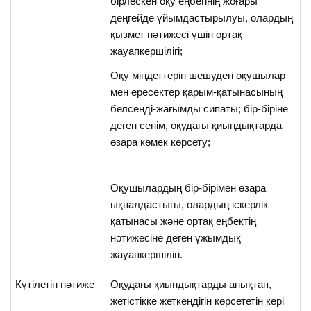
бірлескен оқу еңбегінің жоғары
деңгейде ұйымдастырылуы, олардың
қызмет нәтижесі үшін ортақ
жауапкершілігі;
Оқу міндеттерін шешудегі оқушылар
мен ересектер қарым-қатынасының
белсенді-жағымды сипаты; бір-біріне
деген сенім, оқудағы қиындықтарда
өзара көмек көрсету;
Оқушылардың бір-бірімен өзара
ықпалдастығы, олардың іскерлік
қатынасы және ортақ еңбектің
нәтижесіне деген ұжымдық
жауапкершілігі.
Күтілетін нәтиже
Оқудағы қиындықтарды анықтап,
жетістікке жеткендігін көрсететін кері