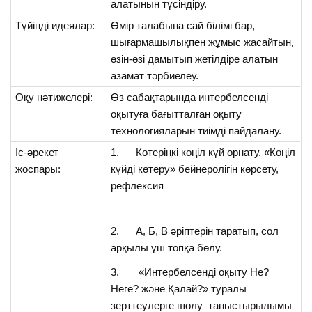
алатынын түсіндіру.
Түйінді идеялар:
Өмір талабына сай білімі бар,
шығармашылықпен жұмыс жасайтын,
өзін-өзі дамытып жетілдіре алатын
азамат тәрбиелеу.
Оқу нәтижелері:
Өз сабақтарында интербелсенді
оқытуға бағытталған оқыту
технологияларын тиімді пайдалану.
Іс-әрекет
1. Көтеріңкі көңіл күй орнату. «Көңіл
жоспары:
күйді көтеру» бейнеролігін көрсету,
рефлексия
2. А, Б, В әріптерін таратып, сол
арқылы үш топқа бөлу.
3. «Интербелсенді оқыту Не?
Неге? және Қалай?» туралы
зерттеулерге шолу таныстырылымы