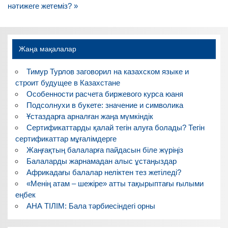
нәтижеге жетеміз? »
Жаңа мақалалар
Тимур Турлов заговорил на казахском языке и
строит будущее в Казахстане
Особенности расчета биржевого курса юаня
Подсолнухи в букете: значение и символика
Ұстаздарға арналған жаңа мүмкіндік
Сертификаттарды қалай тегін алуға болады? Тегін
сертификаттар мұғалімдерге
Жаңғақтың балаларға пайдасын біле жүріңіз
Балаларды жарнамадан алыс ұстаңыздар
Африкадағы балалар неліктен тез жетіледі?
«Менің атам – шежіре» атты тақырыптағы ғылыми
еңбек
АНА ТІЛІМ: Бала тәрбиесіндегі орны