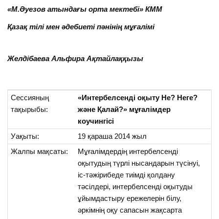
«М.Әуезов атындағы орта мектебі» КММ
Қазақ тілі мен әдебиеті пәнінің мұғалімі
Желдібаева Альфира Ақтайлаққызы
Сессияның
«Интербелсенді оқыту Не? Неге?
тақырыбы:
және Қалай?» мұғалімдер
коучингісі
Уақыты:
19 қараша 2014 жыл
Жалпы мақсаты:
Мұғалімдердің интербелсенді
оқытудың түрлі нысандарын түсінуі,
іс-тәжірибеде тиімді қолдану
тәсілдері, интербелсенді оқытуды
ұйымдастыру ережелерін білу,
әркімнің оқу сапасын жақсарта