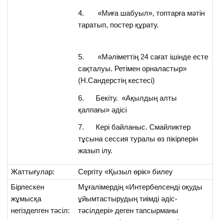
4. «Миға шабуыл», топтарға мәтін
таратып, постер құрату.
5. «Мәліметтің 24 сағат ішінде есте
сақталуы. Ретімен орналастыр»
(Н.Сандерстің кестесі)
6. Бекіту. «Ақылдың алты
қалпағы» әдісі
7. Кері байланыс. Смайликтер
тұсына сессия туралы өз пікірлерін
жазып ілу.
Жаттығулар:
Сергіту «Қызыл өрік» билеу
Бірлескен
Мұғалімердің «Интербелсенді оқуды
жұмысқа
ұйымтастырудың тиімді әдіс-
негізделген тәсіл:
тәсілдері» деген тапсырманы