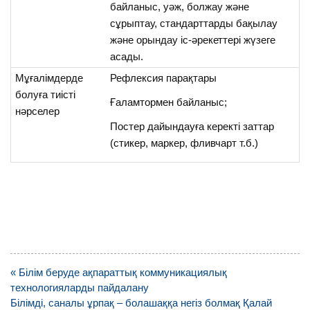
байланыс, уәж, болжау және
сұрыптау, стандарттарды бақылау
және орындау іс-әрекеттері жүзеге
асады.
Мұғалімдерде
Рефлексия парақтары
болуға тиісті
Ғаламтормен байланыс;
нәрселер
Постер дайындауға керекті заттар
(стикер, маркер, фливчарт т.б.)
Навигация
« Білім беруде ақпараттық коммуникациялық
по
технологияларды пайдалану
записям
Білімді, саналы ұрпақ – болашаққа негіз болмақ Қалай