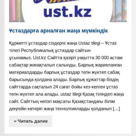
Ұстаздарға арналған жаңа мүмкіндік
Құрметті ұстаздар сіздерге жаңа Ustaz tilegi – Ұстаз
тілегі Республикалық ұстаздар сайтын
ұсынамыз. Ust.kz Сайтта қазіргі уақытта 30 000 астам
сабақтар жинақталып салынды. Барлық жарияланған
материалдарды барлық ұстаздар тегін жүктеп сабақ
барысында қолдана алады. Барлық құжаттар біздің
сайттарда сақталып 24 сағат бойы кез-келген ұстаз
тегін жүктеп ала алады. ustaz tilegi Қазақ тіліндегі жаңа
сайт. Сайттың негізгі мақсаты Қазақстандағы білім
деңгейін көтеріп жаңа технолгияларды қолданып […]
» Читать далее