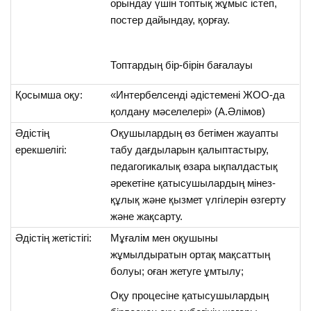
орындау үшін топтық жұмыс істеп,
постер дайындау, қорғау.
Топтардың бір-бірін бағалауы
Қосымша оқу:
«Интербелсенді әдістемені ЖОО-да
қолдану мәселелері» (А.Әлімов)
Әдістің
Оқушылардың өз бетімен жауапты
ерекшелігі:
табу дағдыларын қалыптастыру,
педагогикалық өзара ықпалдастық
әрекетіне қатысушылардың мінез-
құлық және қызмет үлгілерін өзгерту
және жақсарту.
Әдістің жетістігі:
Мұғалім мен оқушыны
жұмылдыратын ортақ мақсаттың
болуы; оған жетуге ұмтылу;
Оқу процесіне қатысушылардың