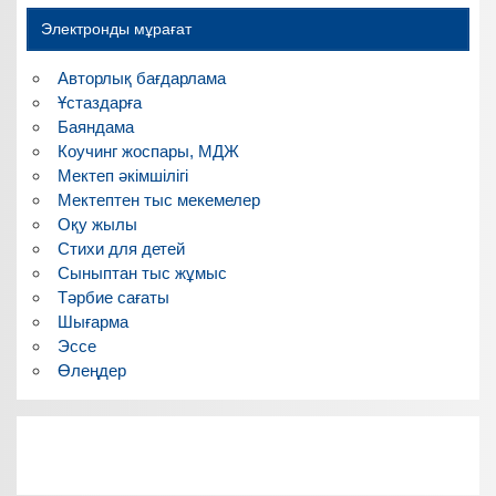
Электронды мұрағат
Авторлық бағдарлама
Ұстаздарға
Баяндама
Коучинг жоспары, МДЖ
Мектеп әкімшілігі
Мектептен тыс мекемелер
Оқу жылы
Стихи для детей
Сыныптан тыс жұмыс
Тәрбие сағаты
Шығарма
Эссе
Өлеңдер