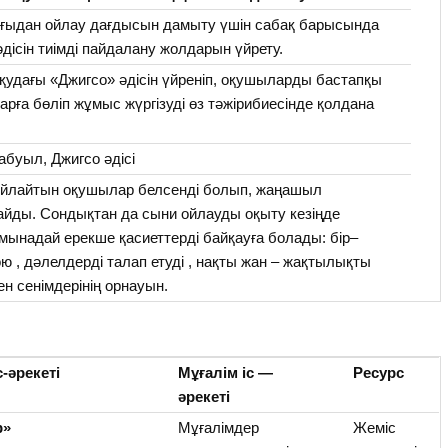
ғыдан ойлау дағдысын дамыту үшін сабақ барысында
дісін тиімді пайдалану жолдарын үйрету.
қудағы «Джигсо» әдісін үйреніп, оқушыларды бастапқы
рға бөліп жұмыс жүргізуді өз тәжірибиесінде қолдана
абуыл, Джигсо әдісі
ойлайтын оқушылар белсенді болып, жаңашыл
айды. Сондықтан да сыни ойлауды оқыту кезіңде
ынадай ерекше қасиеттерді байқауға болады: бір–
ою , дәлелдерді талап етуді , нақты жан – жақтылықты
н сенімдерінің орнауын.
с-әрекеті
Мұғалім іс
—
Ресурс
әрекеті
р»
Мұғалімдер
Жеміс