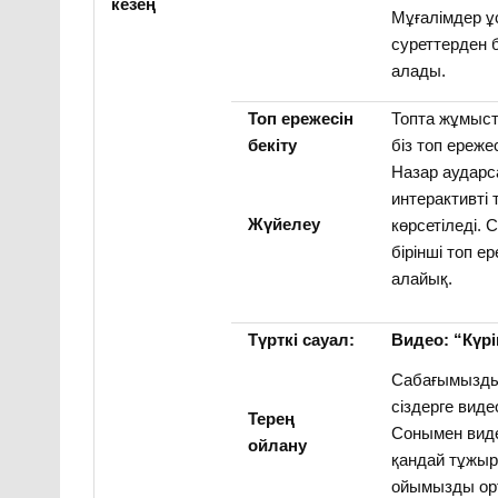
кезең
Мұғалімдер 
суреттерден 
алады.
Топ ережесін
Топта жұмыс
бекіту
біз топ ереже
Назар аудар
интерактивті
Жүйелеу
көрсетіледі. 
бірінші топ е
алайық.
Түрткі сауал:
Видео: “Күрі
Сабағымызды
сіздерге виде
Терең
Сонымен вид
ойлану
қандай тұжы
ойымызды орт