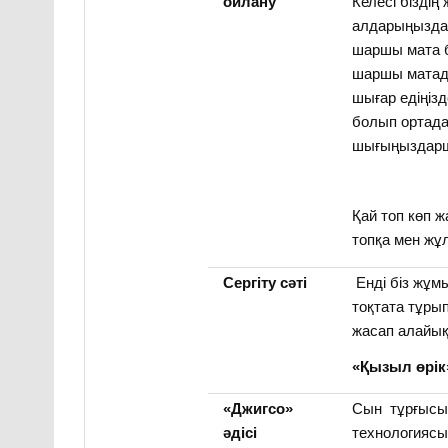
Келесі бізді
ойлану
алдарыңызда 
шаршы мата б
шаршы матада
шығар едіңіз
болып ортад
шығыңыздар
Қай топ көп 
топқа мен жұл
Сергіту сәті
Енді біз жұ
тоқтата тұрып
жасап алайы
«Қызыл өрі
«Джигсо»
Сын тұрғысы
әдісі
технологиясын