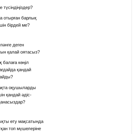
е түсіндіңіздер?
а отырған барлық
шін бірдей ме?
пәнге деген
ын қалай оятасыз?
қ балаға көңіл
ағдайда қандай
дайды?
бақта оқушыларды
ін қандай әдіс-
данасыздар?
ықты өту мақсатында
тқан топ мүшелеріне