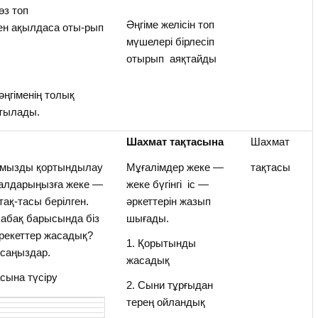
өз топ
Әңгіме желісін топ
ен ақылдаса оты-рып
мүшелері бірлесіп
отырып аяқтайды
 әңгіменің толық
атылады.
Шахмат тақтасына
Шахмат
ғымызды қортындылау
Мұғалімдер жеке —
тақтасы
 алдарыңызға жеке —
жеке бүгінгі іс —
тақ-тасы берілген.
әркеттерін жазып
сабақ барысында біз
шығады.
әрекеттер жасадық?
1. Қорытынды
саңыздар.
жасадық
сына түсіру
2. Сыни тұрғыдан
терең ойландық