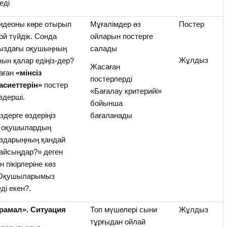
еді
видеоны көре отырып
Мұғалімдер өз
Постер
 ой түйдік. Сонда
ойларын постерге
ңыздағы оқушыңның
салады
Жұлдыз
ын қалар едіңіз-дер?
Жасаған
лаған
«мінсіз
постерлерді
сиеттерін»
постер
«Бағалау критерийі»
іздерші.
бойынша
іздерге өздеріңіз
бағаланады
н оқушылардың
аздарыңның қандай
айсыңдар?» деген
н пікірлеріне көз
 Оқушыларымыз
ді екен?.
амал». Ситуация
Топ мүшелері сыни
Жұлдыз
тұрғыдан ойлай