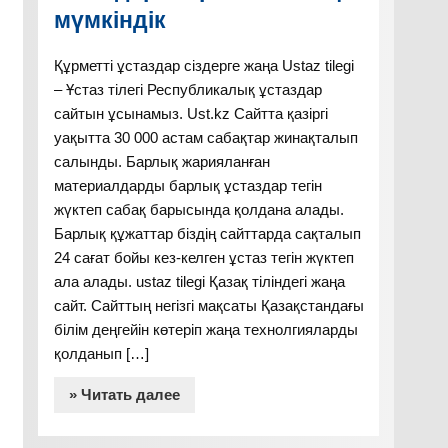
мүмкіндік
Құрметті ұстаздар сіздерге жаңа Ustaz tilegi
– Ұстаз тілегі Республикалық ұстаздар
сайтын ұсынамыз. Ust.kz Сайтта қазіргі
уақытта 30 000 астам сабақтар жинақталып
салынды. Барлық жарияланған
материалдарды барлық ұстаздар тегін
жүктеп сабақ барысында қолдана алады.
Барлық құжаттар біздің сайттарда сақталып
24 сағат бойы кез-келген ұстаз тегін жүктеп
ала алады. ustaz tilegi Қазақ тіліндегі жаңа
сайт. Сайттың негізгі мақсаты Қазақстандағы
білім деңгейін көтеріп жаңа технолгияларды
қолданып […]
» Читать далее