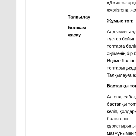
«Джигсо» ар
жүргізгенді ж
Талқылау
Жұмыс топ:
Болжам
Алдымен алд
жасау
түстер бойы
топтарға бөлі
әңгіменің бір
Әңгіме бөлігі
топтарыңызда
Талқылауға аз
Бастапқы то
Ал енді саба
бастапқы топ
келіп, қолда
бөліктерін
құрастырыңыз
мазмұнымен т