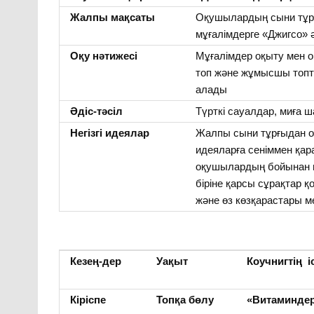
Жалпы мақсаты
Оқушылардың сыни тұр
мұғалімдерге «Джигсо» ә
Оқу нәтижесі
Мұғалімдер оқыту мен о
топ және жұмысшы топта
алады
Әдіс-тәсіл
Түрткі сауалдар, миға ш
Негізгі идеялар
Жалпы сыни тұрғыдан 
идеяларға сеніммен қар
оқушылардың бойынан м
біріне қарсы сұрақтар қ
және өз көзқарастары ме
Кезең-дер
Уақыт
Коучнигтің і
Кіріспе
Топқа бөлу
«Витаминде