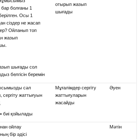
ң жұмысымыз
отырып жазып
бар болғаны 1
шығады
ерілген. Осы 1
н сіздер не жасап
дер? Ойланып топ
ан жазып
шы.
жазып шығады сол
дыз белгісін беремін
мысымызды сәл
Мұғалімдер сергіту
Әуен
, сергіту жаттығуын
жаттығуларын
қ
жасайды
к»
биі қойылады
нан ойлау
Мәтін
ың бір әдісі