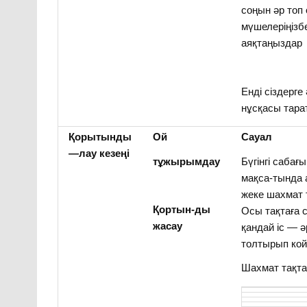
соңын әр топ 
мүшелеріңізб
аяқтаңыздар
Енді сіздерге
нұсқасы тар
Қорытынды
Ой
Сауал
—
лау
кезеңі
тұжырымдау
Бүгінгі саба
мақса-тында
жеке шахмат 
Қортын-ды
Осы тақтаға 
жасау
қандай іс — 
толтырып кой
Шахмат тақта