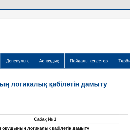
Денсаулық
Аспаздық
Пайдалы кеңестер
Тәрби
ың логикалық қабілетін дамыту
Сабақ №
1
ы оқушының логикалық қабілетін дамыту