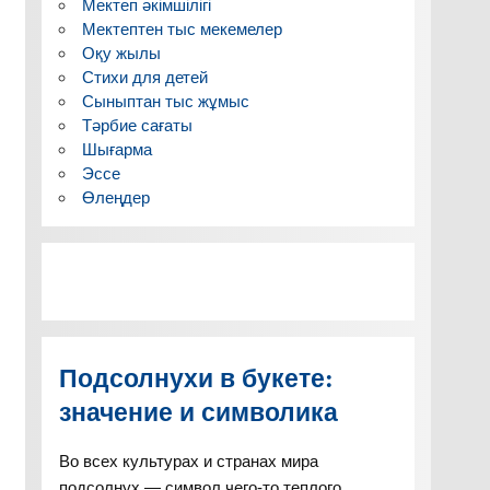
Мектеп әкімшілігі
Мектептен тыс мекемелер
Оқу жылы
Стихи для детей
Сыныптан тыс жұмыс
Тәрбие сағаты
Шығарма
Эссе
Өлеңдер
Подсолнухи в букете:
значение и символика
Во всех культурах и странах мира
подсолнух — символ чего-то теплого,