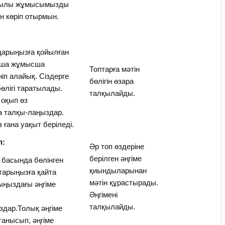
қылы жұмысымызды
өн көріп отырмын.
арыңызға қойылған
нша жұмысша
Топтарға мәтін
ніп алайық. Сіздерге
бөлігін өзара
 бөлігі таратылады.
талқылайды.
н оқып өз
 талқы-лаңыздар.
 ғана уақыт беріледі.
п:
Әр топ өздеріне
берілген әңгіме
қ басында бөлінген
қиындыларынан
тарыңызға қайта
мәтін құрастырады.
рыңыздағы әңгіме
Әңгімені
талқылайды.
дар.Толық әңгіме
анысып, әңгіме