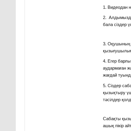
1. Видеодан н
2. Алдымызд
бала сіздер ү
3. Оқушының 
қызығушылығ
4. Егер барлы
аудармаған ж
жағдай туын
5. Сіздер са
қызықтыру үш
тәсілдер қол
Сабақты қыз
ашық пікір ай