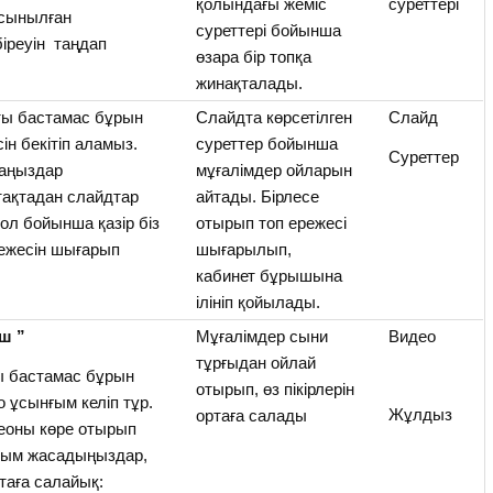
қолындағы жеміс
суреттері
ұсынылған
суреттері бойынша
біреуін таңдап
өзара бір топқа
жинақталады.
ты бастамас бұрын
Слайдта көрсетілген
Слайд
сін бекітіп аламыз.
суреттер бойынша
Суреттер
саңыздар
мұғалімдер ойларын
 тақтадан слайдтар
айтады. Бірлесе
Сол бойынша қазір біз
отырып топ ережесі
режесін шығарып
шығарылып,
кабинет бұрышына
ілініп қойылады.
ш ”
Мұғалімдер сыни
Видео
тұрғыдан ойлай
 бастамас бұрын
отырып, өз пікірлерін
о ұсынғым келіп тұр.
Жұлдыз
ортаға салады
еоны көре отырып
рым жасадыңыздар,
аға салайық: