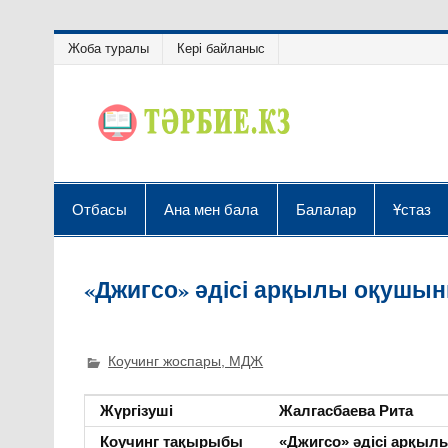
Жоба туралы
Кері байланыс
Отбасы
Ана мен бала
Балалар
Ұстаз
«Джигсо» әдісі арқылы оқушын
Коучинг жоспары, МДЖ
Жүргізуші
Жалгасбаева Рита
Коучинг тақырыбы
«Джигсо» әдісі арқыл