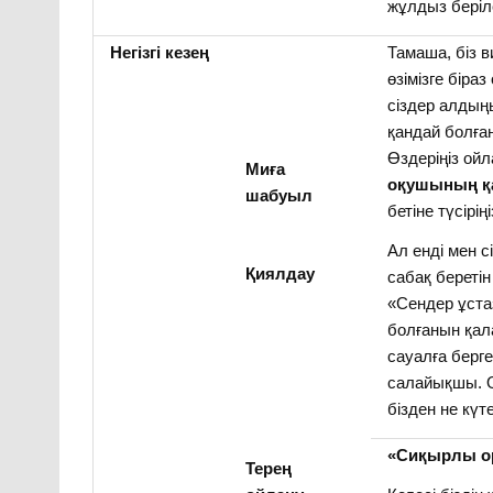
жұлдыз беріл
Негізгі
кезең
Тамаша, біз 
өзімізге біраз
сіздер алды
қандай болған
Өздеріңіз ой
Миға
оқушының қа
шабуыл
бетіне түсірің
Ал енді мен с
Қиялдау
сабақ береті
«Сендер ұст
болғанын қал
сауалға берге
салайықшы.
бізден не күте
«Сиқырлы ор
Терең