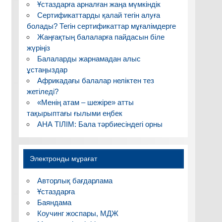
Ұстаздарға арналған жаңа мүмкіндік
Сертификаттарды қалай тегін алуға
болады? Тегін сертификаттар мұғалімдерге
Жаңғақтың балаларға пайдасын біле
жүріңіз
Балаларды жарнамадан алыс
ұстаңыздар
Африкадағы балалар неліктен тез
жетіледі?
«Менің атам – шежіре» атты
тақырыптағы ғылыми еңбек
АНА ТІЛІМ: Бала тәрбиесіндегі орны
Электронды мұрағат
Авторлық бағдарлама
Ұстаздарға
Баяндама
Коучинг жоспары, МДЖ