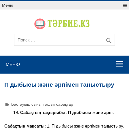
Меню
МЕНЮ
П дыбысы және әрпімен таныстыру
Бастауыш сынып ашық сабақтар
Сабақтың тақырыбы: П дыбысы және әрпі.
Сабақтың мақсаты
: 1. П дыбысы және әрпімен таныстыру.