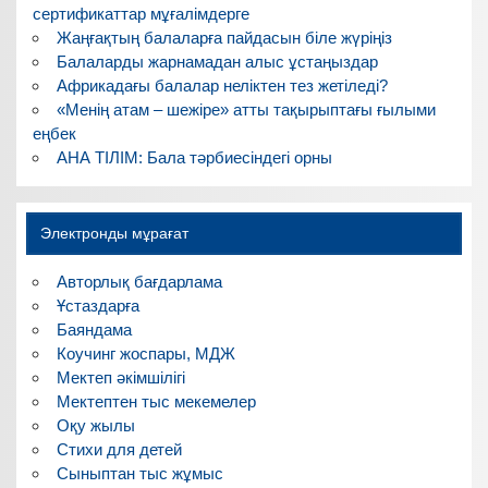
сертификаттар мұғалімдерге
Жаңғақтың балаларға пайдасын біле жүріңіз
Балаларды жарнамадан алыс ұстаңыздар
Африкадағы балалар неліктен тез жетіледі?
«Менің атам – шежіре» атты тақырыптағы ғылыми
еңбек
АНА ТІЛІМ: Бала тәрбиесіндегі орны
Электронды мұрағат
Авторлық бағдарлама
Ұстаздарға
Баяндама
Коучинг жоспары, МДЖ
Мектеп әкімшілігі
Мектептен тыс мекемелер
Оқу жылы
Стихи для детей
Сыныптан тыс жұмыс