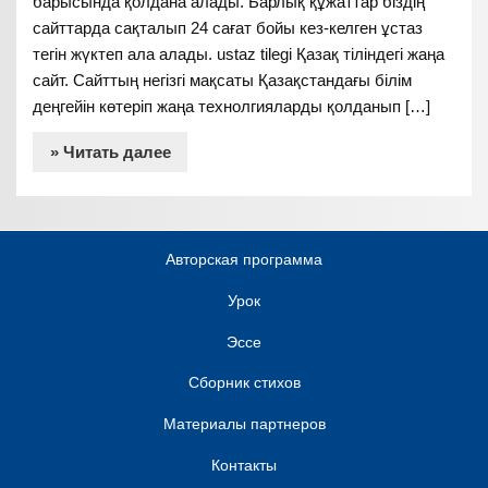
барысында қолдана алады. Барлық құжаттар біздің
сайттарда сақталып 24 сағат бойы кез-келген ұстаз
тегін жүктеп ала алады. ustaz tilegi Қазақ тіліндегі жаңа
сайт. Сайттың негізгі мақсаты Қазақстандағы білім
деңгейін көтеріп жаңа технолгияларды қолданып […]
» Читать далее
Авторская программа
Урок
Эссе
Сборник стихов
Материалы партнеров
Контакты