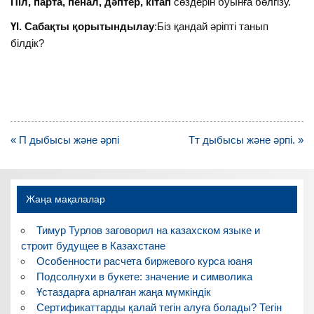
Піл, парта, пенал, дәптер, кітап
сөздерін буынға бөлгізу.
ҮІ. Сабақты қорытындылау
:Біз қандай әріпті танып
білдік?
Навигация
« П дыбысы және әрпі
Тт дыбысы және әрпі. »
по
записям
Жаңа мақалалар
Тимур Турлов заговорил на казахском языке и
строит будущее в Казахстане
Особенности расчета биржевого курса юаня
Подсолнухи в букете: значение и символика
Ұстаздарға арналған жаңа мүмкіндік
Сертификаттарды қалай тегін алуға болады? Тегін