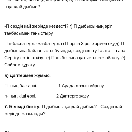
п қандай дыбыс?
-П сөздің қай жерінде кездесті? г) П дыбысының әріп
таңбасымен таныстыру.
П п-баспа түрі. -жазба түрі. ғ) П әрпін 3 рет хормен оқу.д) П
дыбысына байланысты буынды, сөзді оқыту.Та ата Па апа
Сергіту сәтін өткізу. е) П дыбысына қатысты сөз ойлату. ё)
Сөйлем құрату.
в) Дәптермен жұмыс
.
П- ның бас әрпі. 1 Ауада жазып үйрену.
п- ның кіші әрпі. 2 Дәптерге жазу.
Ү. Білімді бекіту:
П дыбысы қандай дыбыс? -Сөздің қай
жерінде жазылады?