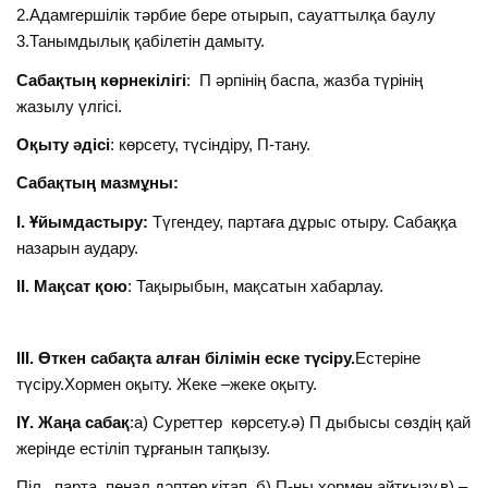
2.Адамгершілік тәрбие бере отырып, сауаттылқа баулу
3.Танымдылық қабілетін дамыту.
Сабақтың көрнекілігі
: П әрпінің баспа, жазба түрінің
жазылу үлгісі.
Оқыту әдісі
: көрсету, түсіндіру, П-тану.
Сабақтың мазмұны:
І. Ұйымдастыру:
Түгендеу, партаға дұрыс отыру. Сабаққа
назарын аудару.
ІІ. Мақсат қою
: Тақырыбын, мақсатын хабарлау.
ІІІ. Өткен сабақта алған білімін еске түсіру.
Естеріне
түсіру.Хормен оқыту. Жеке –жеке оқыту.
ІҮ. Жаңа сабақ
:а) Суреттер көрсету.ә) П дыбысы сөздің қай
жерінде естіліп тұрғанын тапқызу.
Піл , парта, пенал,дәптер кітап, б) П-ны хормен айтқызу.в) –