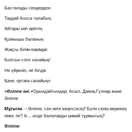
Басталады сендерден
Таудай болса талабың
Айтары көп әріптің
Қуанышы баланың
Жақсы білім-көрімдік
Болсын сізге халайық!
Не үйреніп, не білдік
Қане, ортаға салайық»
«Әліппе әні »
Орындайтындар: Асыл, Даяна,Гүлнар және
Әліппе
Мұғалім
. – Әліппе, сен неге көңілсізсің? Бүгін сенің мерекең
емес пе? А… әлде балаларды қимай тұрмысың?
Әліппе