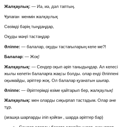
Жалқаулық:
— Иә, иә, дәл таптың.
Ұрлаған менмін жалқаулық
Сөзімді бәрің тыңдаңдар,
Оқуды мәңгі тастаңдар
Әліппе:
— балалар, оқуды тастағыларың келе ме?!
Балалар
: — Жоқ!
Жалқаулық:
— Сендер оқып әріп таныдыңдар. Ал келесі
жылы келетін балаларға жақсы болды. олар енді Әліппені
оқымайды, әріптер жоқ. Ол балалар қуанатын шығар.
Әліппе:
— Әріптерімді өзіме қайтарып бер, жалқаулық!
Жалқаулық:
мен оларды сиқырлап тастадым. Олар әне
тұр.
(ағашқа шарларды іліп қойған , шарда әріптер бар)