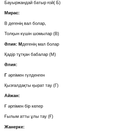
Бауыржандай батыр ғой( Б)
Мирас:
В дегенің вал болар,
Толқын күшін шомылар (В)
Әлия: М
дегенің мал болар
Қадір тұтқан бабалар (М)
Әлия:
Г
әрпімен гүлденген
Қызғалдақты қырат тау (Г)
Айжан:
Ғ әрпімен бір келер
Ғылым атты ұлы тау (Ғ)
Жанерке: