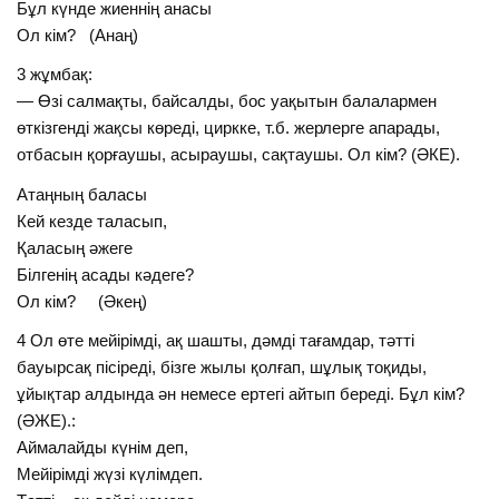
Бұл күнде жиеннің анасы
Ол кім? (Анаң)
3 жұмбақ:
— Өзі салмақты, байсалды, бос уақытын балалармен
өткізгенді жақсы көреді, циркке, т.б. жерлерге апарады,
отбасын қорғаушы, асыраушы, сақтаушы. Ол кім? (ӘКЕ).
Атаңның баласы
Кей кезде таласып,
Қаласың әжеге
Білгенің асады кәдеге?
Ол кім? (Әкең)
4 Ол өте мейірімді, ақ шашты, дәмді тағамдар, тәтті
бауырсақ пісіреді, бізге жылы қолғап, шұлық тоқиды,
ұйықтар алдында ән немесе ертегі айтып береді. Бұл кім?
(ӘЖЕ).:
Аймалайды күнім деп,
Мейірімді жүзі күлімдеп.