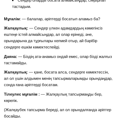
Сендер оларды босата алмайсыңдар, сиқырлап
тастадым.
Мұғалім
: — балалар, әріптерді босатып аламыз ба?
Жалқаулық:
— Сендер үлкен адамдардың көмегінсіз
ештеңе істей алмайсыңдар, ал олар ерінеді, әне,
орындарына да тұрғылары келмей отыр, ай бәрібір
сендерге ешкім көмектеспейді.
Даяна:
— Біздің ата-анамыз ондай емес, олар бізді жалғыз
тастамайды.
Жалқаулық
: — қане, босата алса, сендерге көмектессін,
ал ол үшін алдымен менің тапсырмаларымды орындаңдар,
сонда ғана әріптерді босатам.
Тілеулес мұғалім :
— Жалқаулық тапсырмаңды бер,
көрелік.
(Жалқаубек тапсырма береді, ал ол орындалғанда әріптер
босайды.