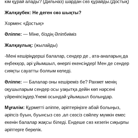
кім құрай алады? (Дильназ) шардан сөз құрайды.(Достық)
Жалқаубек: Не деген сөз шықты?
Хормен: «Достық»
Әліппе:
— Міне, біздің Әліпбиіміз
Жалқаулық:
(жылайды)
-Мені кешіріңдерші балалар, сендер де , ата-аналарың да
еңбекқор, әрі ұйымшыл, өнерлі екенсіңдер! Мен де сендер
сияқты сауатты болғым келеді.
Әліппе:
— Балалар оны кешіреміз бе? Рахмет менің
оқушыларым сендер осы уақытқа дейін көп нәрсені
үйреніпсіңдер.Үнемі осындай ұйымшыл болыңдар.
Мұғалім:
Құрметті әліппе, әріптеріңізге абай болыңыз,
әріпсіз буын, буынсыз сөз ,ал сөзсіз сөйлеу мүмкін емес
екенін балалар жақсы біледі. Ендеше сөз кезегін сиқырлы
әріптерге берелік.