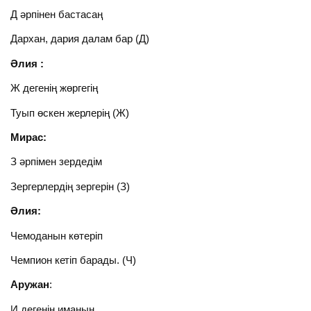
Д әрпінен бастасаң
Дархан, дария далам бар (Д)
Әлия :
Ж дегенің жөргегің
Туып өскен жерлерің (Ж)
Мирас:
З әрпімен зердедім
Зергерлердің зергерін (З)
Әлия:
Чемоданын көтеріп
Чемпион кетіп барады. (Ч)
Аружан
:
И дегенің иманың