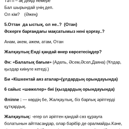
Тәтті – ақ дейді немере
Бал шырындай үнің деп.
Ол кім? (Әжең)
5.Оттан да ыстық, ол не..? (Отан)
Әскерге барғандағы мақсатымыз нені қорғау..?
Анам, әкем, әжем, атам, Отан
Жалқаулық:Енді қандай өнер көрсетесіңдер?
Ән: «Балалық бағым»
(Адель, Әсем,Әсел,Даяна) (Ұлдар,
қыздар киінуге кетеді.)
Би «Кішкентай аяз аталар»(ұлдардың орындауында)
6 сайыс «шөжелер» биі (қыздардың орындауында)
Әліппе :
— көрдің бе, Жалқаулық, біз барлық әріптерді
құтқардық.
Жалқаулық:
-егер ол әріптен қандай сөз құрауға
болатынын айтпасаңдар, олар бәрібір де оралмайды.Кәне,