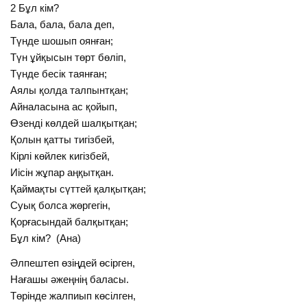
2 Бұл кім?
Бала, бала, бала деп,
Түнде шошып оянған;
Түн ұйқысын төрт бөліп,
Түнде бесік таянған;
Аялы қолда талпынтқан;
Айналасына ас қойып,
Өзенді көлдей шалқытқан;
Қолын қатты тигізбей,
Кірлі көйлек кигізбей,
Иісін жұпар аңқытқан.
Қаймақты сүттей қалқытқан;
Суық болса жөргегін,
Қорғасындай балқытқан;
Бұл кім? (Ана)
Әлпештеп өзіңдей өсірген,
Нағашы әжеңнің баласы.
Төрінде жалпиып көсілген,