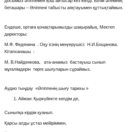
досымыз әліппемен қош айтысар кез келді. Білім әлемінің
беташары – Әліппені табысты аяқтауымен құттықтаймын.
Ендеше, ортаға қонақтарымызды шақырайық. Мектеп
директоры:
М.Ф. Федянина . Оқу ісінің меңгерушісі: Н.И.Бощанова.
Кітапханашы :
М. В.Найденкова, ата-анамыз бастауыш сынып
мұғалімдерін төрге шығуларын сұраймыз.
Аудио тыңдау «Әліппенің шығу тарихы »
Айжан: Қыркүйекте келдім де,
Сыныпқа кірдім қуанып.
Қарсы алды ұстаз мейіріммен,