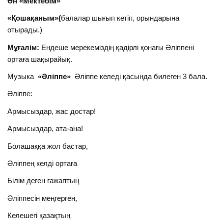
Ән «Мектебім»
«Қошақаным»(
балалар шығып кетіп, орындарына
отырады.)
Мұғалім:
Ендеше мерекеміздің қадірлі қонағы Әліппені
ортаға шақырайық.
Музыка
«Әліппе»
Әліппе келеді қасында билеген 3 бала.
Әліппе:
Армысыздар, жас достар!
Армысыздар, ата-ана!
Болашаққа жол бастар,
Әліппең келді ортаға
Білім деген ғажаптың
Әліппесін меңгерген,
Келешегі қазақтың