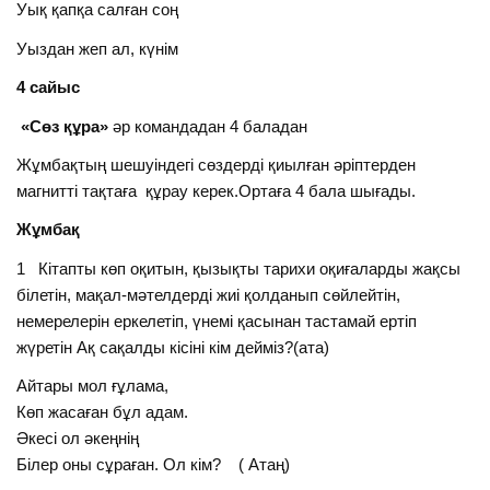
Уық қапқа салған соң
Уыздан жеп ал, күнім
4 сайыс
«Сөз құра»
әр командадан 4 баладан
Жұмбақтың шешуіндегі сөздерді қиылған әріптерден
магнитті тақтаға құрау керек.Ортаға 4 бала шығады.
Жұмбақ
1 Кітапты көп оқитын, қызықты тарихи оқиғаларды жақсы
білетін, мақал-мәтелдерді жиі қолданып сөйлейтін,
немерелерін еркелетіп, үнемі қасынан тастамай ертіп
жүретін Ақ сақалды кісіні кім дейміз?(ата)
Айтары мол ғұлама,
Көп жасаған бұл адам.
Әкесі ол әкеңнің
Білер оны сұраған. Ол кім? ( Атаң)