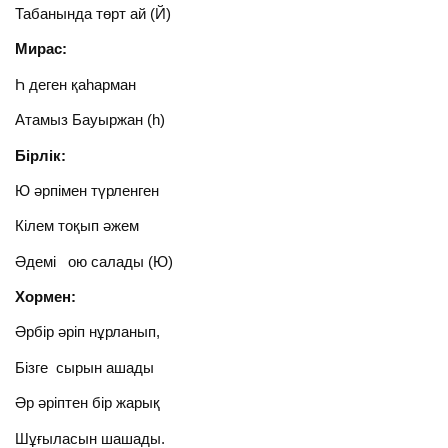
Табанында төрт ай (Й)
Мирас:
Һ деген қаһарман
Атамыз Бауыржан (һ)
Бірлік:
Ю әрпімен түрленген
Кілем тоқып әжем
Әдемі ою салады (Ю)
Хормен:
Әрбір әріп нұрланып,
Бізге сырын ашады
Әр әріптен бір жарық
Шұғыласын шашады.