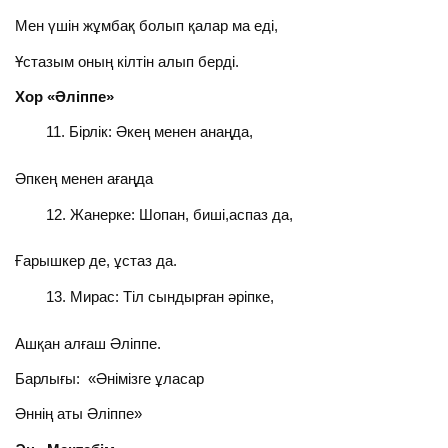
Мен үшін жұмбақ болып қалар ма еді,
Ұстазым оның кілтін алып берді.
Хор «Әліппе»
Бірлік: Әкең менен анаңда,
Әпкең менен ағаңда
Жанерке: Шопан, биші,аспаз да,
Ғарышкер де, ұстаз да.
Мирас: Тіл сындырған әріпке,
Ашқан алғаш Әліппе.
Барлығы: «Әнімізге ұласар
Әннің аты Әліппе»