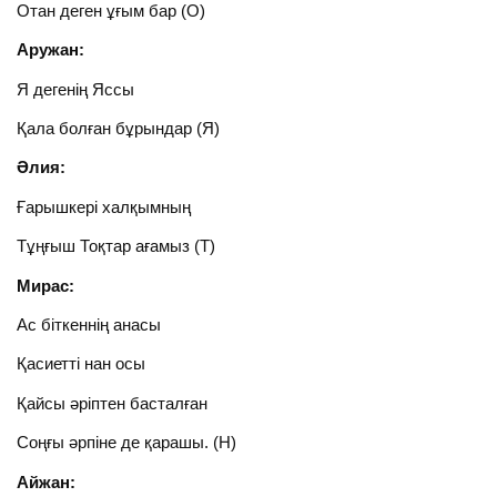
Отан деген ұғым бар (О)
Аружан:
Я дегенің Яссы
Қала болған бұрындар (Я)
Әлия:
Ғарышкері халқымның
Тұңғыш Тоқтар ағамыз (Т)
Мирас:
Ас біткеннің анасы
Қасиетті нан осы
Қайсы әріптен басталған
Соңғы әрпіне де қарашы. (Н)
Айжан: