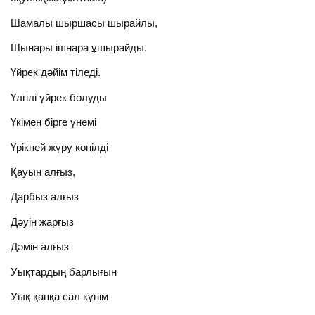
Шамалы шыршасы шырайлы,
Шынары ішнара ұшырайды.
Үйрек дәйім тіледі.
Үлгілі үйрек болуды
Үкімен бірге үнемі
Үрікпей жүру көңілді
Қауын алғыз,
Дарбыз алғыз
Дәуін жарғыз
Дәмін алғыз
Уықтардың барлығын
Уық қапқа сал күнім