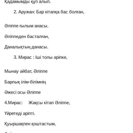
Қадамымды құп алып.
Аружан: Бар кітапқа бас болған,
Әліппе ғылым анасы.
Әліппеден басталған,
Даналықтың данасы.
Мирас : Іші толы әріпке,
Мынау әйбат, Әліппе
Барлық ілім-білімнің
Әжесі осы Әліппе
4.Мирас: Жақсы кітап Әліппе,
Үйретеді әріпті.
Қуыршақпен қоштастым,