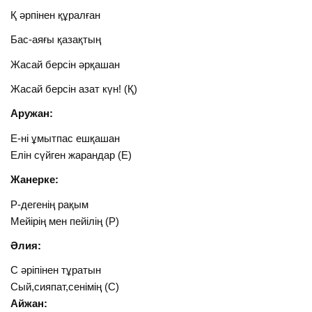
Қ әрпінен құралған
Бас-аяғы қазақтың
Жасай берсін әрқашан
Жасай берсін азат күн! (Қ)
Аружан:
Е-ні ұмытпас ешқашан
Елін сүйген жарандар (Е)
Жанерке:
Р-дегенің рақым
Мейірің мен пейілің (Р)
Әлия:
С әріпінен тұратын
Сый,сияпат,сенімің (С)
Айжан: