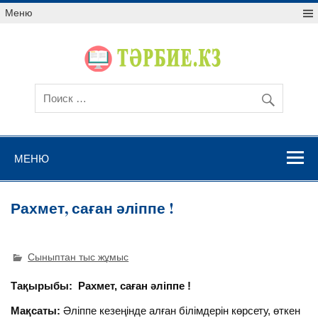
Меню
МЕНЮ
Рахмет, саған әліппе !
Сыныптан тыс жұмыс
Тақырыбы: Рахмет, саған әліппе !
Мақсаты:
Әліппе кезеңінде алған білімдерін көрсету, өткен