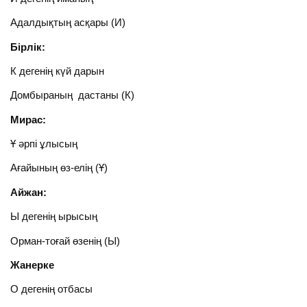
Адалдықтың асқары (И)
Бірлік:
К дегенің күй дарын
Домбыраның дастаны (К)
Мирас:
Ұ әрпі ұлысың
Ағайының өз-елің (Ұ)
Айжан:
Ы дегенің ырысың
Орман-тоғай өзенің (Ы)
Жанерке
О дегенің отбасы