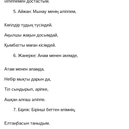
Әліппемен достастым.
Айжан: Мынау менің әліппем,
Көгілдір тудың түсіндей.
Ақылшы жақын досымдай,
Қымбатты маған кісімдей.
Жанерке: Анам менен әкемде,
Атам менен апамда.
Небір мықты дарын да,
Тіл сындырып, әріпке,
Ашқан алғаш әліппе.
Бірлік: Бірінші беттен елімнің,
Елтаңбасын таныдым.