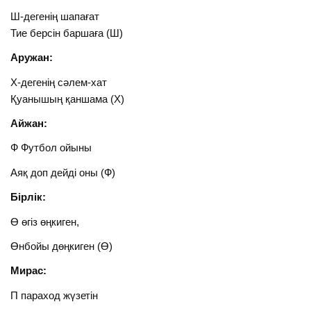
Ш-дегенің шапағат
Тие берсін баршаға (Ш)
Аружан:
Х-дегенің сәлем-хат
Қуанышың қаншама (Х)
Айжан:
Ф Футбол ойыны
Аяқ доп дейді оны (Ф)
Бірлік:
Ө өгіз өңкиген,
Өнбойы дөңкиген (Ө)
Мирас:
П параход жүзетін