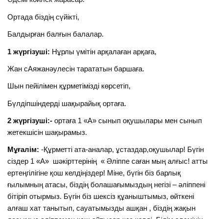
Ортада біздің сүйікті,
Балдырған балғын балалар.
1 жүргізуші:
Нұрлы үмітін арқалаған арқаға,
Жан сАяжанәулесін тарататын баршаға.
Шын пейілімен құрметімізді көрсетіп,
Бүлдіпшіндерді шақырайық ортаға.
2 жүргізуші:-
ортаға 1 «А» сынып оқушылары мен сынып
жетекшісін шақырамыз.
Мұғалім:
-Құрметті ата-аналар, ұстаздар,оқушылар! Бүгін
сіздер 1 «А» шәкірттерінің « Әліппе саған мың алғыс! атты
ертеңгілігіне қош келдіңіздер! Міне, бүгін біз барлық
ғылымның атасы, біздің болашағымыздың негізі – әліппені
бітіріп отырмыз. Бүгін біз шексіз құаныштымыз, өйткені
алғаш хат танытып, сауатымызды ашқан , біздің жақын