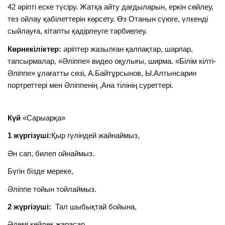
42 әріпті еске түсіру. Жатқа айту дағдыларын, еркін сөйлеу,
тез ойлау қабілеттерін көрсету. Өз Отанын сүюге, үлкенді
сыйлауға, кітапты қадірлеуге тәрбиелеу.
Көрнекіліктер:
әріптер жазылған қалпақтар, шарлар,
тапсырмалар, «Әліппе» видео оқулығы, ширма. «Білім кілті-
Әліппе» ұлағатты сөзі, А.Байтұрсынов, Ы.Алтынсарин
портреттері мен Әліппенің ,Ана тілінің суреттері.
Күй
«Сарыарқа»
1 жүргізуші:
Қыр гүліндей жайнаймыз,
Ән сап, билеп ойнаймыз.
Бүгін бізде мереке,
Әліппе тойын тойлаймыз.
2 жүргізуші:
Тал шыбықтай бойына,
Әдемі көйлек жарасар.