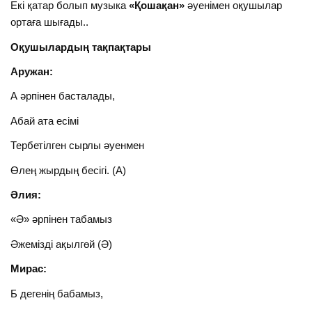
Екі қатар болып музыка
«Қошақан»
әуенімен оқушылар
ортаға шығады..
Оқушылардың тақпақтары
Аружан:
А әрпінен басталады,
Абай ата есімі
Тербетілген сырлы әуенмен
Өлең жырдың бесігі. (А)
Әлия:
«Ә» әрпінен табамыз
Әжемізді ақылгөй (Ә)
Мирас:
Б дегенің бабамыз,