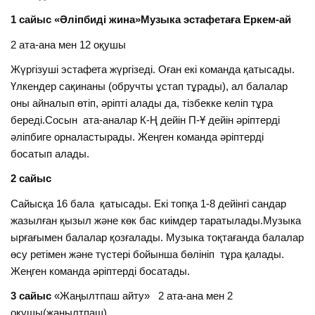
1 сайыс «Әліпбиді жина»Музыка эстафетаға Еркем-ай
2 ата-ана мен 12 оқушы
Жүргізуші эстафета жүргізеді. Оған екі команда қатысады.
Үлкендер сақинаны (обручты ұстап тұрады), ал балалар
оны айналып өтіп, әріпті алады да, тізбекке келіп тұра
береді.Сосын ата-аналар К-Ң дейін П-Ұ дейін әріптерді
әліпбиге орналастырады. Жеңген команда әріптерді
босатып алады.
2 сайыс
Сайысқа 16 бала қатысады. Екі топқа 1-8 дейінгі сандар
жазылған қызыл және көк бас киімдер таратылады.Музыка
ырғағымен балалар қозғалады. Музыка тоқтағанда балалар
өсу ретімен және түстері бойынша бөлініп тұра қалады.
Жеңген команда әріптерді босатады.
3 сайыс
«Жаңылтпаш айту» 2 ата-ана мен 2
оқушы(жаңылтпаш)