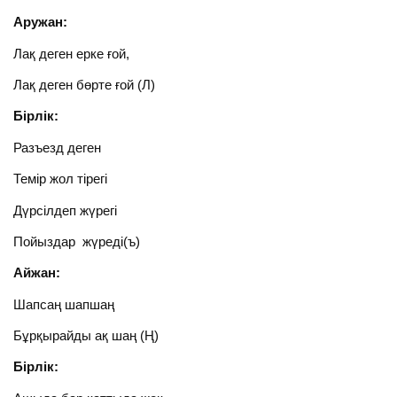
Аружан:
Лақ деген ерке ғой,
Лақ деген бөрте ғой (Л)
Бірлік:
Разъезд деген
Темір жол тірегі
Дүрсілдеп жүрегі
Пойыздар жүреді(ъ)
Айжан:
Шапсаң шапшаң
Бұрқырайды ақ шаң (Ң)
Бірлік: