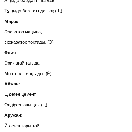
Ащыда бар,қаттыда жоқ,
Тұщыда бар тәттіде жоқ (Щ)
Мирас:
Элеватор маңына,
экскаватор тоқтады. (Э)
Әлия
:
Эрик ағай тағыда,
Монтёрді жоқтады. (Ё)
Айжан:
Ц деген цемент
Өндіреді оны цех (Ц)
Аружан:
Й деген торы тай