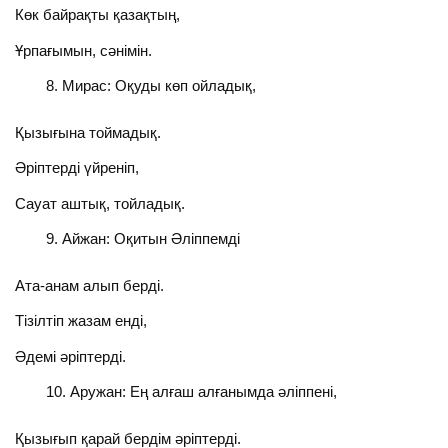
Көк байрақты қазақтың,
Ұрпағымын, сәнімін.
Мирас: Оқуды көп ойладық,
Қызығына тоймадық.
Әріптерді үйреніп,
Сауат аштық, тойладық.
Айжан: Оқитын Әліппемді
Ата-анам алып берді.
Тізілтіп жазам енді,
Әдемі әріптерді.
Аружан: Ең алғаш алғанымда әліппені,
Қызығып қарай бердім әріптерді.