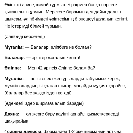
Өкінішті әрине, қимай тұрмын. Бірақ мен басқа нәрсеге
қынжылып тұрмын. Мерекеге барамын деп дайындалып
шықсам, әліпбиімдегі әріптерімнің бірнешеуі ұрланып кетіпті.
Не істерімді білмей тұрмын.
(әліпбиді көрсетеді)
Мұғалім:
— Балалар, әліпбиге не болған?
Балалар:
— әріптер жоғалып кетіпті!
Әліппе:
— Мен 42 әріпсіз Әліппе болам ба?
Мұғалім:
— не істесек екен ұрыларды табуымыз керек,
мүмкін олардың ізі қалған шығар, маңайды мұқият қарайық
(балалар бес жаққа іздеп кетеді)
(едендегі іздер ширмаға алып барады)
Даяна:
— ол жерге бару қауіпті арнайы қызметкерлерді
шақырайық
( сирена дауысы
, формадағы 1-2 әке ширманың артына