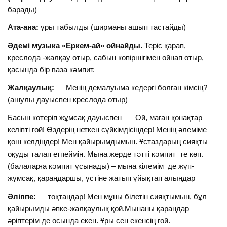
барады)
Ата-ана:
ұры табылды (ширманы ашып тастайды)
Әдемі музыка «Еркем-ай» ойнайды.
Теріс қарап,
креслода -жалқау отыр, сабын көпіршігімен ойнап отыр,
қасында бір ваза кәмпит.
Жалқаулық:
— Менің демалуыма кедергі болған кімсің?
(ашулы дауыспен креслода отыр)
Басын көтеріп жұмсақ дауыспен — Ой, маған қонақтар
келіпті ғой! Өздерің неткен сүйкімдісіңдер! Менің әлеміме
қош келдіңдер! Мен қайырымдымын. Ұстаздарың сияқты
оқуды талап етпеймін. Мына жерде тәтті кәмпит те көп.
(балаларға кәмпит ұсынады) – мына кілемім де жұп-
жұмсақ, қараңдаршы, үстіне жатып ұйықтап алыңдар
Әліппе:
— тоқтаңдар! Мен мұны білетін сияқтымын, бұл
қайырымды әпке-жалқаулық қой.Мынаны қараңдар
әріптерім де осында екен. Ұры сен екенсің ғой.