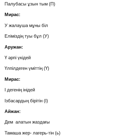
Палубасы ұзын тым (П)
Мирас:
У жалауша мұны біл
Еліміздің туы бұл (У)
Аружан:
Ү әрпі үкідей
Үлпілдеген үміттің (Ү)
Мирас:
І дегенің інідей
Ізбасардың бірітін (І)
Айжан:
Дем алатын жаздағы
Тамаша жер- лагерь-тін (ь)