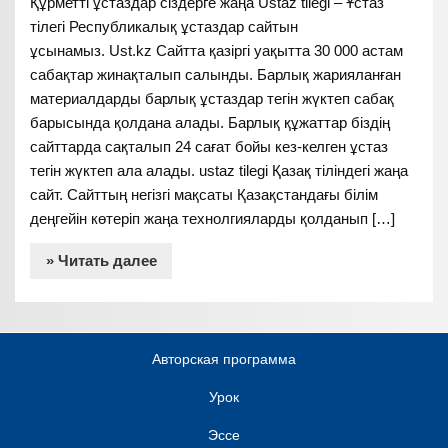
Құрметті ұстаздар сіздерге жаңа Ustaz tilegi – Ұстаз
тілегі Республикалық ұстаздар сайтын
ұсынамыз. Ust.kz Сайтта қазіргі уақытта 30 000 астам
сабақтар жинақталып салынды. Барлық жарияланған
материалдарды барлық ұстаздар тегін жүктеп сабақ
барысында қолдана алады. Барлық құжаттар біздің
сайттарда сақталып 24 сағат бойы кез-келген ұстаз
тегін жүктеп ала алады. ustaz tilegi Қазақ тіліндегі жаңа
сайт. Сайттың негізгі мақсаты Қазақстандағы білім
деңгейін көтеріп жаңа технолгияларды қолданып […]
» Читать далее
Авторская программа
Урок
Эссе