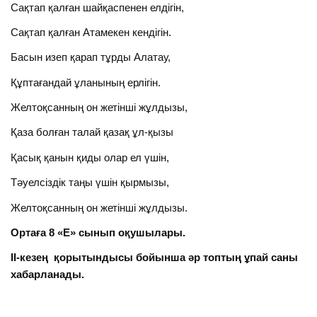
Сақтап қалған шайқаспенен елдігін,
Сақтап қалған Атамекен кендігін.
Басын изеп қарап тұрды Алатау,
Құптағандай ұланының ерлігін.
Желтоқсанның он жетінші жұлдызы,
Қаза болған талай қазақ ұл-қызы
Қасық қанын қиды олар ел үшін,
Тәуелсіздік таңы үшін қырмызы,
Желтоқсанның он жетінші жұлдызы.
Ортаға 8 «Е» сынып оқушылары.
ІІ-кезең қорытындысы бойынша әр топтың ұпай саны
хабарланады.