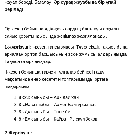
жауап береді. Бағалау:
Әр сұрақ жауабына бір ұпай
беріледі.
Әр кезең бойынша әділ-қазылардың бағалауы арқылы
сайыс қорытындысында жеңімпаз жарияланады.
1-жүргізуші:
І-кезең тапсырмасы Тәуелсіздік тақырыбына
арналған әр топ басшысының эссе жұмысы алдарыңызда.
Таңыса отырыңыздар.
ІІ-кезең бойынша тарихи тұлғалар бейнесін ашу
мақсатында өнер көсететін топтарымызды ортаға
шақырамыз.
8 «А» сыныбы – Абылай хан
8 «Ә» сыныбы – Ахмет Байтұрсынов
8 «Д» сыныбы – Төле би
8 «Е» сыныбы – Қайрат Рысқұлбеков
2-Жүргізуші: