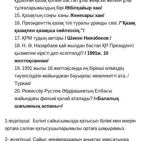
құралған қазақ қолын бастап ұлы жеңіске жеткен ұлы
тұлғаларымыздың бірі
/Әбілқайыр хан/
Қазақтың соңғы ханы /
Кенесары хан/
Президенттің қазақ тілі туралы ұранды сөзі.
/“Қазақ
қазақпен қазақша сөйлессің.”/
ҚРМ тудың авторы
/
Шәкен Ниязбеков
/
Н. Ә. Назарбаев қай жылдан бастап ҚР Президенті
қызметіне кірісті деп есептелді?
/
1991
ж. 10
желтоқсаннан/
1991 жылы 16 желтоқсанда ең бірінші еліміздің
тәуелсіздігін мойындаған бауырлас мемлекетті ата. /
Түркия/
Режиссёр Рүстем Әбдірашевтың Елбасы
жайындағы фильмі қалай аталады?
/«Балалық
шағымның аспаны»/
1-жүргізуші: Бүгінгі сайысымызда қатысып білімі мен өнерін
ортаға салған қатысушыларымызы ортаға шақырамыз.
2- жүргізуші: Сайыс жеңімпаздарын анықтау мақсатында