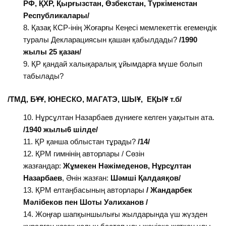
РФ,
ҚХР, Қырғызстан, Өзбекстан, Түркіменстан
Республикалары/
Қазақ КСР-інің Жоғарғы Кеңесі мемлекеттік егемендік
туралы Декларациясын қашан қабылдады?
/1990
жылы 25 қазан/
ҚР қандай халықаралық ұйымдарға мүше болып
табылады?
/ТМД, БҰҰ, ЮНЕСКО, МАГАТЭ, ШЫҰ,
ЕҚЫҰ т.б
/
Нұрсұлтан Назарбаев дүниеге келген уақытын ата.
/
1940 жылы
6 шілде
/
ҚР қанша облыстан тұрады?
/14
/
ҚРМ гимнінің авторлары / Сөзін
жазғандар:
Жұмекен Нәжімеденов, Нұрсұлтан
Назарбаев
, Әнін жазған:
Шәмші Қалдаяқов/
ҚРМ елтаңбасының авторлары
/ Жандарбек
Мәлiбеков пен Шоты Уәлиханов /
Жоңғар шапқыншылығы жылдарында үш жүзден