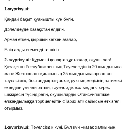
1-жүргізуші:
Қандай бақыт, қуанышты күн бүгін,
Дәлелдеуде Қазақстан елдігін.
Арман еткен, қыршын кеткен ағалар,
Елің алды егеменді тендігін.
2- жүргізуші:
Құрметті қонақтар,ұстаздар, оқушылар!
Қазақстан Республикасының Тәуелсіздіктің 20 жылдығына
және Желтоқсан оқиғасының 25 жылдығына арналған,
тәуелсіздік, бостандықтың асқақ рухтың жеңісінің нәтижесі
екендігін ұғындыратын, тәуелсіздік жолындағы күрес
шежіресін түсіндіретін, оқушыларды Отансүйгіштікке,
елжандылыққа тәрбиелейтін «Тарих ат» сайысын өткізгелі
отырмыз.
1-жүргізуші:
Тәуелсіздік күні. Бұл күн –қазақ халқының