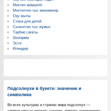
Мектеп әкімшілігі
Мектептен тыс мекемелер
Оқу жылы
Стихи для детей
Сыныптан тыс жұмыс
Тәрбие сағаты
Шығарма
Эссе
Өлеңдер
Подсолнухи в букете: значение и
символика
Во всех культурах и странах мира подсолнух —
символ чего-то теплого, сочного, зрелого, напитанного