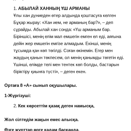
АБЫЛАЙ ХАННЫҢ ҮШ АРМАНЫ
Ұлы хан дүниеден өтер алдында қоштасуға келген
Бұқар жырау: «Хан ием, не арманың бар?», – деп
сұрайды. Абылай хан сонда: «Үш арманым бар.
Біріншісі, менің елім мал емшегін емген ел еді, аяғына
дейін жер емшегін емгізе алмадым. Екінші, менің
тұсымда қан көп төгілді. Соған өкінемін. Егер мен
жаудың қанын төкпесем, ол менің қанымды төгетін еді.
Үшінші, елімде телі мен тентек көп болды, бастарын
біріктіру қиынға түсті», – деген екен.
Ортаға 8 «А» сынып оқушылары.
1
-Жүргізуші:
Кек көрсеттім қазақ деген намысқа,
Жол сілтедім жақын емес алысқа.
Өзге жұрттар өрге қадам басқанда,