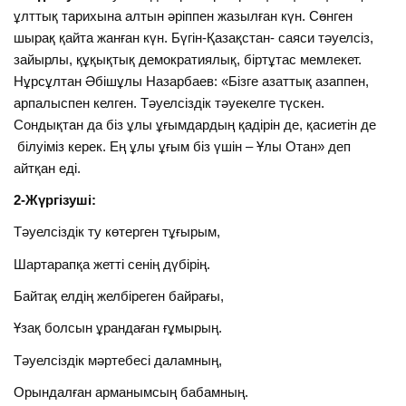
ұлттық тарихына алтын әріппен жазылған күн. Сөнген
шырақ қайта жанған күн. Бүгін-Қазақстан- саяси тәуелсіз,
зайырлы, құқықтық демократиялық, біртұтас мемлекет.
Нұрсұлтан Әбішұлы Назарбаев: «Бізге азаттық азаппен,
арпалыспен келген. Тәуелсіздік тәуекелге түскен.
Сондықтан да біз ұлы ұғымдардың қадірін де, қасиетін де
білуіміз керек. Ең ұлы ұғым біз үшін – Ұлы Отан» деп
айтқан еді.
2-Жүргізуші:
Тәуелсіздік ту көтерген тұғырым,
Шартарапқа жетті сенің дүбірің.
Байтақ елдің желбіреген байрағы,
Ұзақ болсын ұрандаған ғұмырың.
Тәуелсіздік мәртебесі даламның,
Орындалған арманымсың бабамның.