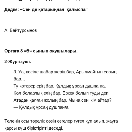
Дедім: «Сен де қатарыңнан
қалыспа”
А. Байтұрсынов
Ортаға 8 «Ә» сынып оқушылары.
2-Жүргізуші:
Уа, көсіле шабар жерің бар, Арылмайтын сорың
бар…
Ту көтерер ерің бар. Құлдық ұрсаң дұшпанға,
Қол боларлық елің бар, Еркек болып туды деп,
Атадан қалған жолың бар, Мына сені кім айтар?
— Құлдық ұрсаң дұшпанға
Төленің осы төрелік сөзін өзгелер түгел құп алып, жауға
қарсы күш біріктіріпті деседі.