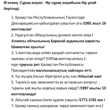
ІІІ-кезең. Сұрақ-жауап. Әр сұрақ жауабына бір ұпай
беріледі.
Қазақстан Республикасының Тәуелсіздік
Декларациясын қабылдаған уақытын ата
/1991 жыл 16
желтоқсан/
Нұрсұлтан Әбішұлының дүниеге келген жері
/
Алматы облысының
Қарасай ауданына
қарасты
Шамалған ауылы/
1-желтоқсанда еліміз қандай салтанатты тарихи
оқиғаны атап өтеді?
/
1991
ж.
желтоқсанның 1-
інде
тұңғыш рет
Қазақстан Республикасы
Президентінің
жалпыхалықтық сайлауы өтті.
Үш жүздің басын біріктірген ұлы хан
/Абылай хан/
Тәуелсіз жас мемлекеттің өз астанасын өзгертуі
туралы қай жылы жарлық жарық көрді?
/
1997 жылы 10
желтоқсанда
/
Абылай ханның билік құрған уақыты
/1771-1781 жж
/
Қазақстанның шекаралас көрші мемлекеттерін ата
/