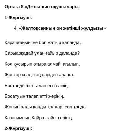
Ортаға 8 «Д» сынып оқушылары.
1
-Жүргізуші:
«Желтоқсанның он жетінші жұлдызы»
Қара ағайын, не боп жатыр қаланда,
Сарыарқадай ұлан-ғайыр даланда?
Қол қусырып отыра алмай, ағылып,
Жастар келді таң сәріден алаңға.
Бостандығын талап етті елінің,
Босатуын талап етті жерінің.
Жанын алды қанды қолдар, сол таңда
Қазағымның Қайраттайын ерінің.
2-Жүргізуші: