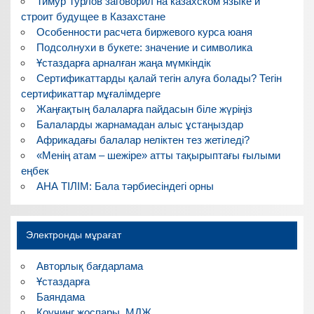
Тимур Турлов заговорил на казахском языке и
строит будущее в Казахстане
Особенности расчета биржевого курса юаня
Подсолнухи в букете: значение и символика
Ұстаздарға арналған жаңа мүмкіндік
Сертификаттарды қалай тегін алуға болады? Тегін
сертификаттар мұғалімдерге
Жаңғақтың балаларға пайдасын біле жүріңіз
Балаларды жарнамадан алыс ұстаңыздар
Африкадағы балалар неліктен тез жетіледі?
«Менің атам – шежіре» атты тақырыптағы ғылыми
еңбек
АНА ТІЛІМ: Бала тәрбиесіндегі орны
Электронды мұрағат
Авторлық бағдарлама
Ұстаздарға
Баяндама
Коучинг жоспары, МДЖ