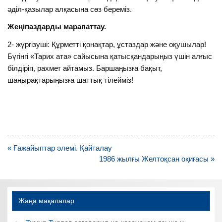
әділ-қазылар алқасына сөз береміз.
Жеңіпаздарды марапаттау.
2- жүргізуші: Құрметті қонақтар, ұстаздар және оқушылар!
Бүгінгі «Тарих ата» сайысына қатысқандарыңыз үшін алғыс
білдіріп, рахмет айтамыз. Баршаңызға бақыт,
шаңырақтарыңызға шаттық тілейміз!
Навигация
« Ғажайыптар әлемі. Қайталау
по
1986 жылғы Желтоқсан оқиғасы »
записям
Жаңа мақалалар