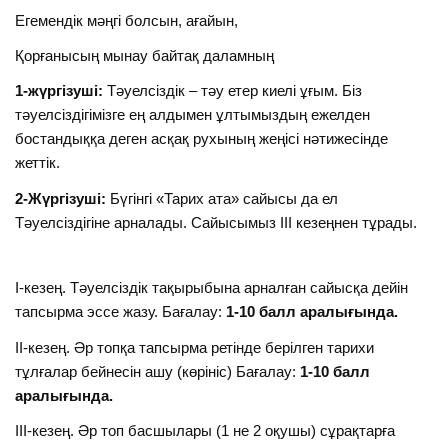
Егемендік мәңгі болсын, ағайын,
Қорғанысың мынау байтақ даламның
1-жүргізуші:
Тәуелсіздік – тәу етер киелі ұғым. Біз
тәуелсіздігімізге ең алдымен ұлтымыздың ежелден
бостандыққа деген асқақ рухының жеңісі нәтижесінде
жеттік.
2-Жүргізуші:
Бүгінгі «Тарих ата» сайысы да ел
Тәуелсіздігіне арналады. Сайысымыз ІІІ кезеңнен тұрады.
І-кезең. Тәуелсіздік тақырыбына арналған сайысқа дейін
тапсырма эссе жазу. Бағалау:
1-10 балл аралығында.
ІІ-кезең. Әр топқа тапсырма ретінде берілген тарихи
тұлғалар бейнесін ашу (көрініс) Бағалау:
1-10 балл
аралығында.
ІІІ-кезең. Әр топ басшылары (1 не 2 оқушы) сұрақтарға