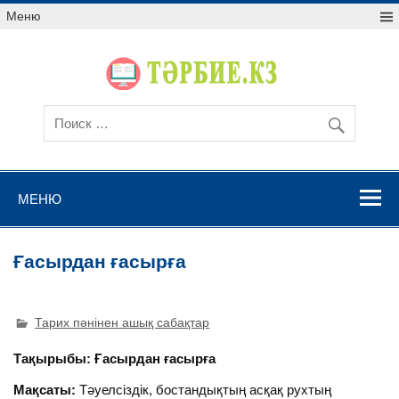
Меню
МЕНЮ
Ғасырдан ғасырға
Тарих пәнінен ашық сабақтар
Тақырыбы: Ғасырдан ғасырға
Мақсаты:
Тәуелсіздік, бостандықтың асқақ рухтың