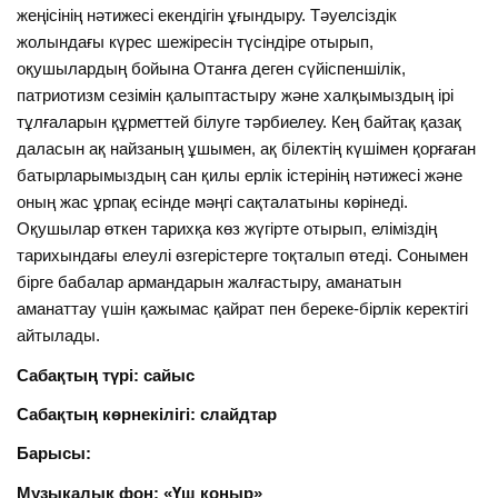
жеңісінің нәтижесі екендігін ұғындыру. Тәуелсіздік
жолындағы күрес шежіресін түсіндіре отырып,
оқушылардың бойына Отанға деген сүйіспеншілік,
патриотизм сезімін қалыптастыру және халқымыздың ірі
тұлғаларын құрметтей білуге тәрбиелеу. Кең байтақ қазақ
даласын ақ найзаның ұшымен, ақ білектің күшімен қорғаған
батырларымыздың сан қилы ерлік істерінің нәтижесі және
оның жас ұрпақ есінде мәңгі сақталатыны көрінеді.
Оқушылар өткен тарихқа көз жүгірте отырып, еліміздің
тарихындағы елеулі өзгерістерге тоқталып өтеді. Сонымен
бірге бабалар армандарын жалғастыру, аманатын
аманаттау үшін қажымас қайрат пен береке-бірлік керектігі
айтылады.
Сабақтың түрі: сайыс
Сабақтың көрнекілігі: слайдтар
Барысы:
Музыкалық фон: «Үш қоңыр»