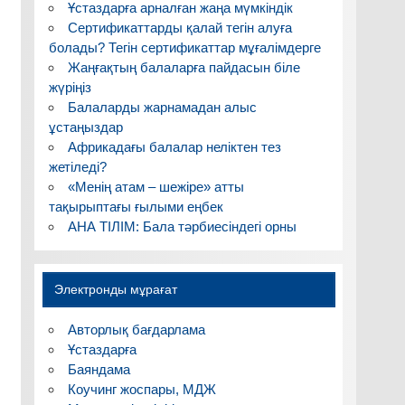
Ұстаздарға арналған жаңа мүмкіндік
Сертификаттарды қалай тегін алуға
болады? Тегін сертификаттар мұғалімдерге
Жаңғақтың балаларға пайдасын біле
жүріңіз
Балаларды жарнамадан алыс
ұстаңыздар
Африкадағы балалар неліктен тез
жетіледі?
«Менің атам – шежіре» атты
тақырыптағы ғылыми еңбек
АНА ТІЛІМ: Бала тәрбиесіндегі орны
Электронды мұрағат
Авторлық бағдарлама
Ұстаздарға
Баяндама
Коучинг жоспары, МДЖ