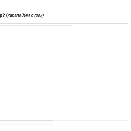
р? (
қарапайым сұрақ)