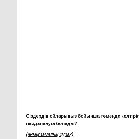
Сіздердің ойларыңыз бойынша төменде келтірі
пайдалануға болады?
(анықтамалық сұрақ)