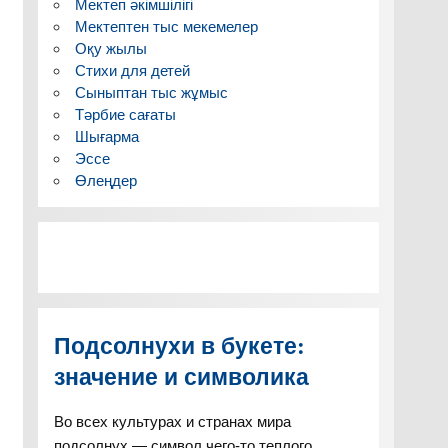
Мектеп әкімшілігі
Мектептен тыс мекемелер
Оқу жылы
Стихи для детей
Сыныптан тыс жұмыс
Тәрбие сағаты
Шығарма
Эссе
Өлеңдер
Подсолнухи в букете:
значение и символика
Во всех культурах и странах мира
подсолнух — символ чего-то теплого,