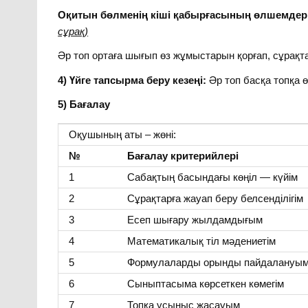
Оқитын бөлменің кіші қабырғасының өлшемдері
сұрақ)
Әр топ ортаға шығып өз жұмыстарын қорғап, сұрақта
4) Үйге тапсырма беру кезеңі:
Әр топ басқа топқа ө
5) Бағалау
Оқушының аты – жөні:
№
Бағалау критерийлері
1
Сабақтың басындағы көңіл — күйім
2
Сұрақтарға жауап беру белсенділігім
3
Есеп шығару жылдамдығым
4
Математикалық тіл мәдениетім
5
Формулаларды орынды пайдалануы
6
Сыныптасыма көрсеткен көмегім
7
Топқа ұсыныс жасауым