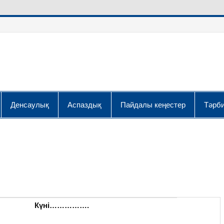
Денсаулық
Аспаздық
Пайдалы кеңестер
Тәрби
Күні…………….