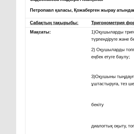
Петропавл қаласы, Қожаберген жырау атында
Саба
қтың тақырыбы:
Тригонометрия ф
Мақсаты:
1)Оқушыларды триг
түрлендіруге және б
2) Оқушыларды топп
еңбек етуге баулу;
3)Оқушыны тыңдауға
ұштастыруға, тез ше
бекіту
диалогтық оқыту, т