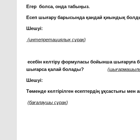
Егер болса, онда табыңыз.
Есеп шығару барысында қандай қиындық болд
Шешуі:
(интепретациялық сұрақ)
есебін келтіру формуласы бойынша шығаруға б
шығарса қалай болады?
(шығармашылы
Шешуі:
Төменде келтірілген есептердің ұқсастығы ме
(бағалаушы сұрақ)