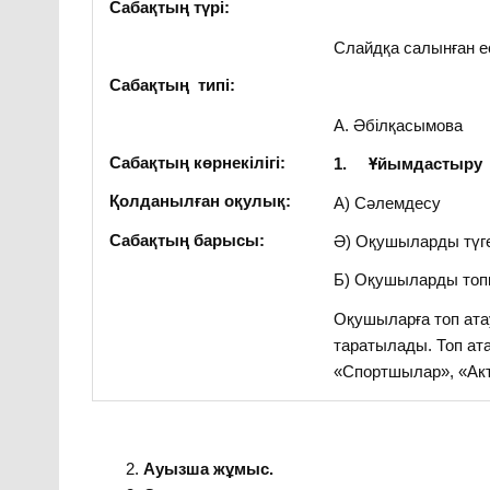
Сабақтың түрі:
Слайдқа салынған е
Сабақтың типі:
А. Әбілқасымова
Сабақтың көрнекілігі:
1.
Ұйымдастыру к
Қолданылған оқулық:
А) Сәлемдесу
Сабақтың барысы:
Ә) Оқушыларды түг
Б) Оқушыларды топқ
Оқушыларға топ ата
таратылады. Топ ат
«Спортшылар», «Акт
Ауызша жұмыс.