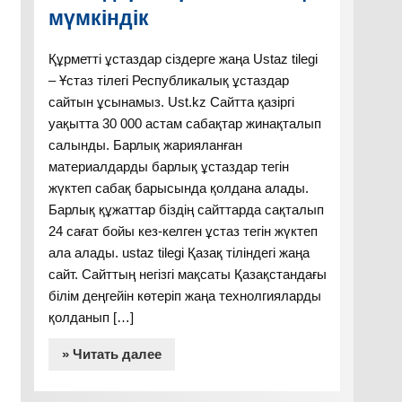
мүмкіндік
Құрметті ұстаздар сіздерге жаңа Ustaz tilegi
– Ұстаз тілегі Республикалық ұстаздар
сайтын ұсынамыз. Ust.kz Сайтта қазіргі
уақытта 30 000 астам сабақтар жинақталып
салынды. Барлық жарияланған
материалдарды барлық ұстаздар тегін
жүктеп сабақ барысында қолдана алады.
Барлық құжаттар біздің сайттарда сақталып
24 сағат бойы кез-келген ұстаз тегін жүктеп
ала алады. ustaz tilegi Қазақ тіліндегі жаңа
сайт. Сайттың негізгі мақсаты Қазақстандағы
білім деңгейін көтеріп жаңа технолгияларды
қолданып […]
» Читать далее