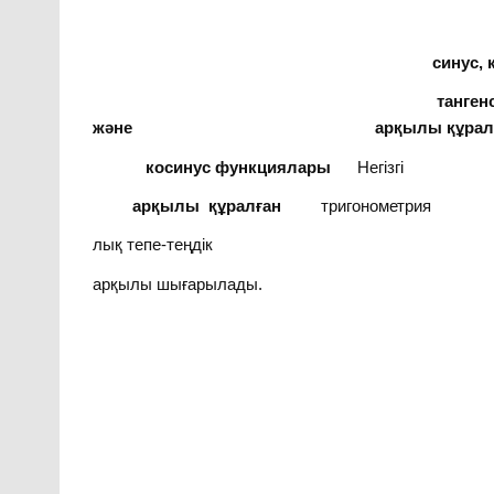
синус, косн
тангенс функ
және арқылы құ
косинус функциялары
Негізгі
арқылы құралған
тригонометрия
лық тепе-теңдік
арқылы шығарылады.