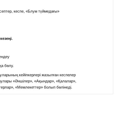
септер, кеспе, «Блум түймедағы»
езеңі.
ендеу
а бөлу.
уларының кейіпкерлері жазылған кеспелер
аулары «Әншілер», «Ақындар», «Қалалар»,
ерлар», «Мемлекеттер» болып бөлінеді.