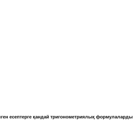
лген есептерге қандай тригонометриялық формулаларды