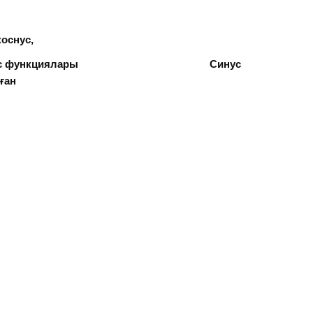
ус,
циялары Синус
ралған