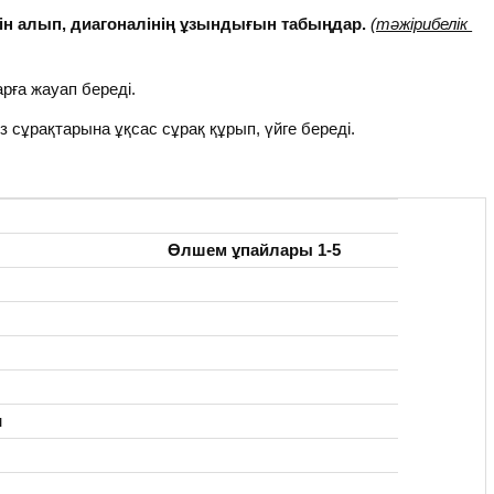
н алып, диагоналінің ұзындығын табыңдар.
(тәжірибелік
рға жауап береді.
з сұрақтарына ұқсас сұрақ құрып, үйге береді.
Өлшем ұпайлары 1-5
м