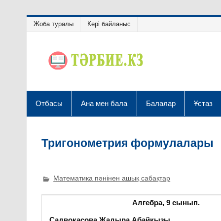
Жоба туралы
Кері байланыс
Отбасы
Ана мен бала
Балалар
Ұстаз
Тригонометрия формулалары
Математика пәнінен ашық сабақтар
Алгебра, 9 сынып. 
Садвокасова Жадыра Абайқызы