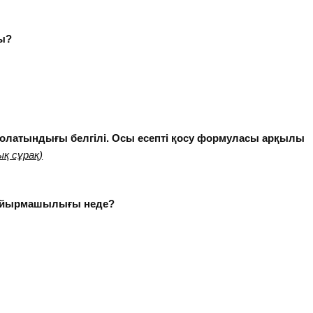
ы?
олатындығы белгілі. Осы есепті қосу формуласы арқылы
қ сұрақ)
н айырмашылығы неде?