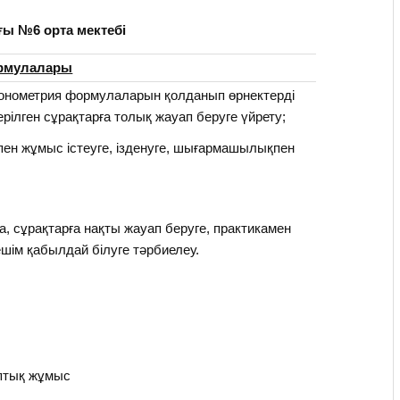
ғы №6 орта мектебі
ормулалары
онометрия формулаларын қолданып өрнектерді
ерілген сұрақтарға толық жауап беруге үйрету;
ен жұмыс істеуге, ізденуге, шығармашылықпен
, сұрақтарға нақты жауап беруге, практикамен
шім қабылдай білуге тәрбиелеу.
оптық жұмыс