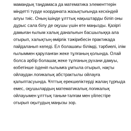
мамандық таңдамаса да математика элементтерін
міндетті түрде координата жазықтығында кескіндей
алуы тиіс. Оның ішінде ұлттық нақыштарды біліп оны
дұрыс сала білу де оқушы үшін өте маңызды. Қазіргі
дамыған ғылым халық даналығын басшылыққа ала
отырып, халықтың өмірлік тәжірибесін практикада
пайдаланып келеді. Ел болашағы білімді, тәрбиелі, ілім
ғылыммен қаруланған жеке тұлғаның қолында. Олай
болса әрбір болашақ жеке тұлғаның рухани дамуы,
өзбетінше ізденіп ғылымға ұмтыла отырып, нақты
ойлаудан логикалық абстрактылы ойлауға
қалыптасуында. Ұлттық ерекшеліктерді жалаң тұрғыда
емес, оқушылардың математикалық логикалық
ойлауымен ұлттық таным-талғам мен үйлестіре
отырып оқытудың маңызы зор.