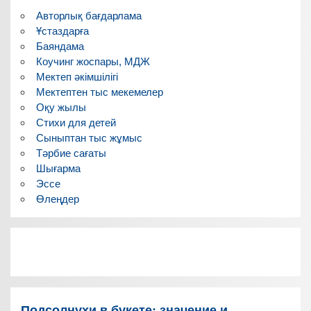
Авторлық бағдарлама
Ұстаздарға
Баяндама
Коучинг жоспары, МДЖ
Мектеп әкімшілігі
Мектептен тыс мекемелер
Оқу жылы
Стихи для детей
Сыныптан тыс жұмыс
Тәрбие сағаты
Шығарма
Эссе
Өлеңдер
Подсолнухи в букете: значение и