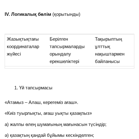
ІV.
Логикалық бөлім
(қорытынды)
Жазықтықтағы
Берілген
Тақырыптың
координаталар
тапсырмаларды
ұлттық
жүйесі
орындалу
нақыштармен
ерекшеліктері
байланысы
Үй тапсырмасы
«Атамыз – Алаш, керегеміз ағаш».
«Киіз туырлықты, ағаш уықты қазақпыз»
а) жалпы өлең шумағының мағынасын түсіндір;
ә) қазақтың қандай бұйымы кескінделген;