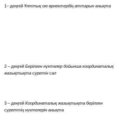
1– деңгей
Ұлттық ою өрнектердің аттарын анықта
2 – деңгей
Берілген нүктелер бойынша координаталық
жазықтықта суретін сал
3 – деңгей
Координаталық жазықтықта берілген
суреттің нүктелерін анықта