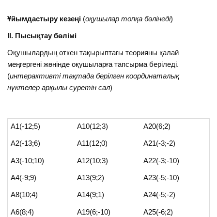
Ұйымдастыру кезеңі
(
оқушылар топқа бөлінеді
)
ІІ. Пысықтау бөлімі
Оқушылардың өткен тақырыптағы теорияны қалай
меңгергені жөнінде оқушыларға тапсырма беріледі.
(
интерактивті тақтада берілген координаталық
нүктелер арқылы суретін сал
)
А1(-12;5)
А10(12;3)
А20(6;2)
А2(-13;6)
А11(12;0)
А21(-3;-2)
А3(-10;10)
А12(10;3)
А22(-3;-10)
А4(-9;9)
А13(9;2)
А23(-5;-10)
А8(10;4)
А14(9;1)
А24(-5;-2)
А6(8;4)
А19(6;-10)
А25(-6;2)