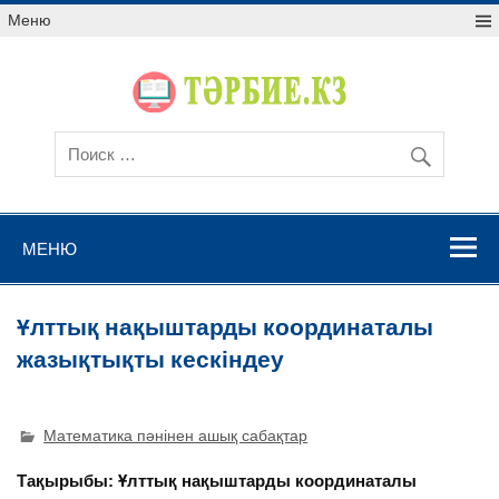
Меню
МЕНЮ
Ұлттық нақыштарды координаталы
жазықтықты кескіндеу
Математика пәнінен ашық сабақтар
Тақырыбы: Ұлттық нақыштарды координаталы