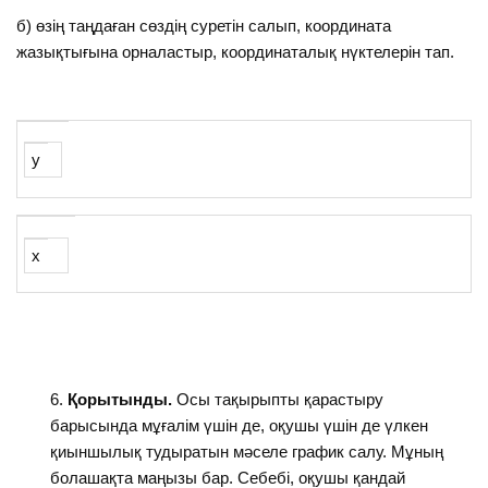
б) өзің таңдаған сөздің суретін салып, координата
жазықтығына орналастыр, координаталық нүктелерін тап.
у
х
Қорытынды.
Осы тақырыпты қарастыру
барысында мұғалім үшін де, оқушы үшін де үлкен
қиыншылық тудыратын мәселе график салу. Мұның
болашақта маңызы бар. Себебі, оқушы қандай