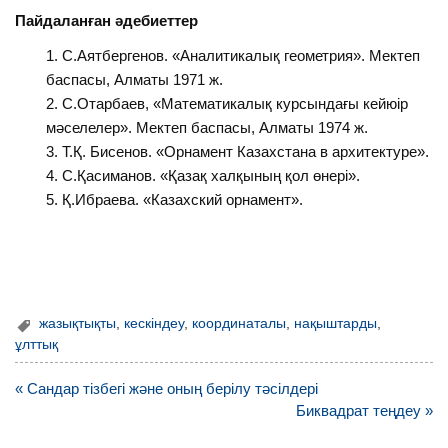
Пайдаланған әдебиеттер
С.Аятбергенов. «Аналитикалық геометрия». Мектеп
баспасы, Алматы 1971 ж.
С.Отарбаев, «Математикалық курсындағы кейюір
мәселелер». Мектеп баспасы, Алматы 1974 ж.
Т.Қ. Бисенов. «Орнамент Казахстана в архитектуре».
С.Қасиманов. «Қазақ халқының қол өнері».
Қ.Ибраева. «Казахский орнамент».
жазықтықты
,
кескіндеу
,
координаталы
,
нақыштарды
,
ұлттық
Навигация
« Сандар тізбегі және оның берілу тәсілдері
по
Биквадрат теңдеу »
записям