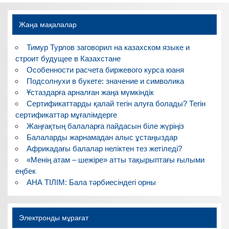
Жаңа мақалалар
Тимур Турлов заговорил на казахском языке и
строит будущее в Казахстане
Особенности расчета биржевого курса юаня
Подсолнухи в букете: значение и символика
Ұстаздарға арналған жаңа мүмкіндік
Сертификаттарды қалай тегін алуға болады? Тегін
сертификаттар мұғалімдерге
Жаңғақтың балаларға пайдасын біле жүріңіз
Балаларды жарнамадан алыс ұстаңыздар
Африкадағы балалар неліктен тез жетіледі?
«Менің атам – шежіре» атты тақырыптағы ғылыми
еңбек
АНА ТІЛІМ: Бала тәрбиесіндегі орны
Электронды мұрағат