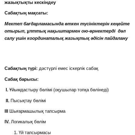
жазықтықты кескіндеу
Сабақтың мақсаты:
Мектеп бағдарламасында өткен түсініктерін кеңейте
отырып, ұлттық нақыштармен ою-өрнектерді дәл
салу үшін координаталық жазықтық әдісін пайдалану
Сабақтың түрі:
дәстүрлі емес іскерлік сабақ
Сабақ барысы:
І.
Ұйымдастыру бөлімі (оқушылар топқа бөлінеді)
ІІ.
Пысықтау бөлімі
ІІІ
Шығармашылық тапсырма
ІV.
Логикалық бөлім
Үй тапсырмасы