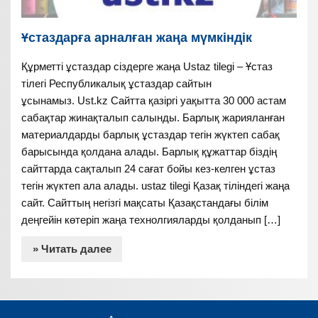
Ұстаздарға арналған жаңа мүмкіндік
Құрметті ұстаздар сіздерге жаңа Ustaz tilegi – Ұстаз
тілегі Республикалық ұстаздар сайтын
ұсынамыз. Ust.kz Сайтта қазіргі уақытта 30 000 астам
сабақтар жинақталып салынды. Барлық жарияланған
материалдарды барлық ұстаздар тегін жүктеп сабақ
барысында қолдана алады. Барлық құжаттар біздің
сайттарда сақталып 24 сағат бойы кез-келген ұстаз
тегін жүктеп ала алады. ustaz tilegi Қазақ тіліндегі жаңа
сайт. Сайттың негізгі мақсаты Қазақстандағы білім
деңгейін көтеріп жаңа технолгияларды қолданып […]
» Читать далее