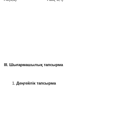
ІІІ. Шығармашылық тапсырма
Деңгейлік тапсырма