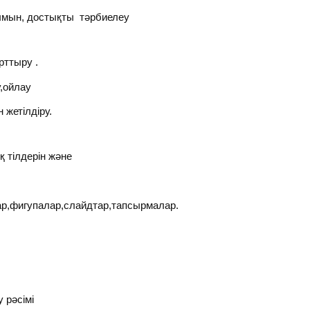
мын, достықты тәрбиелеу
рттыру .
,ойлау
жетілдіру.
 тілдерін және
р,фигупалар,слайдтар,тапсырмалар.
 рәсімі