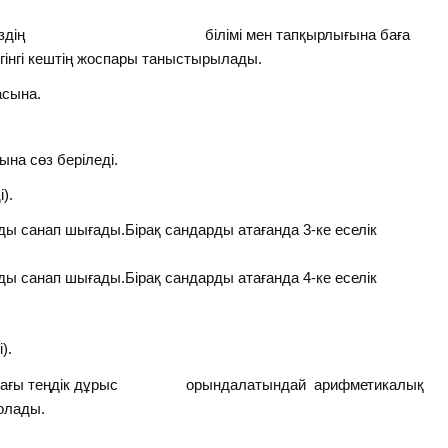
скерлеріміздің білімі мен тапқырлығына баға
гінгі кештің жоспары таныстырылады.
сына.
на сөз беріледі.
).
рды санап шығады.Бірақ сандарды атағанда 3-ке еселік
рды санап шығады.Бірақ сандарды атағанда 4-ке еселік
).
рмадағы теңдік дұрыс орындалатындай арифметикалық
олады.