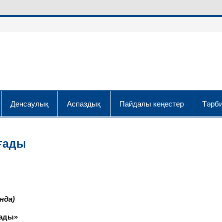
Денсаулық
Аспаздық
Пайдалы кеңестер
Тәрби
ығады
нда)
ғады»