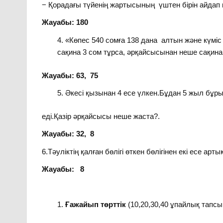
− Қорадағы түйенің жартысының үштен бірін айдап 
Жауабы: 180
«Көпес 540 сомға 138 дана алтын және күміс 
сақина 3 сом тұрса, әрқайсысынан неше сақина
Жауабы: 63, 75
Әкесі қызынан 4 есе үлкен.Бұдан 5 жыл бұры
еді.Қазір әрқайсысы неше жаста?.
Жауабы: 32, 8
6.Тәуліктің қалған бөлігі өткен бөлігінен екі есе арт
Жауабы: 8
Ғажайып төрттік
(10,20,30,40 ұпайлық тапсы