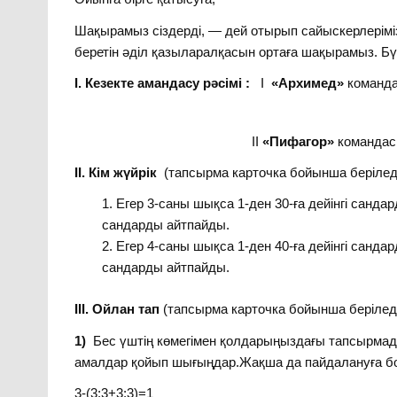
Шақырамыз сіздерді, — дей отырып сайы
беретін әділ қазыларалқасын ортаға шақырамыз. Бү
І. Кезекте амандасу рәсімі :
І
«Архимед»
команда
ІІ
«Пифагор»
командасы
ІІ. Кім жүйрік
(тапсырма карточка бойынша беріледі
Егер 3-саны шықса 1-ден 30-ға дейінгі санда
сандарды айтпайды.
Егер 4-саны шықса 1-ден 40-ға дейінгі санда
сандарды айтпайды.
ІІІ. Ойлан тап
(тапсырма карточка бойынша беріледі
1)
Бес үштің көмегімен қолдарыңыздағы тапсы
амалдар қойып шығыңдар.Жақша да пайдалануға б
3-(3:3+3:3)=1