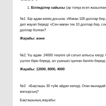
Білімділер сайысы
(әр топқа есеп жазылған
№1 Бір адам өзінің досына: «Маған 100 доллар бер
деп жауап береді: «Сен маған тек 10 доллар бер, 
доллар болған?
Жауабы: және
№2. Үш адам 24000 теңгеге үй сатып алғысы келді. О
үштен бірін береді, ал үшіншісі қалған бөлігін бер
Жауабы: 12000, 8000, 4000
№3 «Бақташы 30 түйе айдап келеді. Оған мынадай 
жатырсың?
Бақташының жауабы: