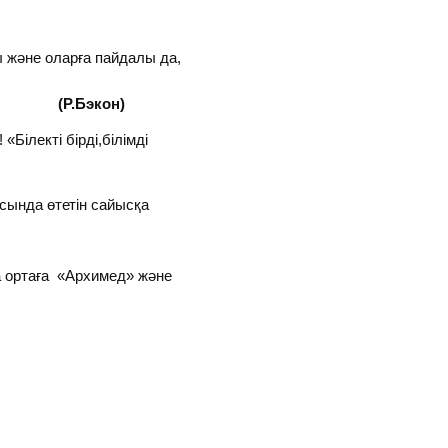
және оларға пайдалы да,
е.
(Р.Бэкон)
Білекті бірді,білімді
сында өтетін сайысқа
са ортаға «Архимед» және