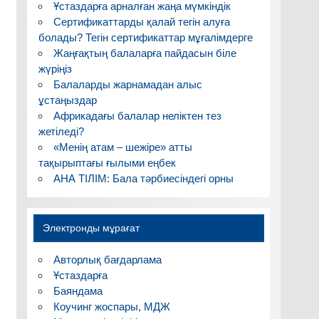
Ұстаздарға арналған жаңа мүмкіндік
Сертификаттарды қалай тегін алуға
болады? Тегін сертификаттар мұғалімдерге
Жаңғақтың балаларға пайдасын біле
жүріңіз
Балаларды жарнамадан алыс
ұстаңыздар
Африкадағы балалар неліктен тез
жетіледі?
«Менің атам – шежіре» атты
тақырыптағы ғылыми еңбек
АНА ТІЛІМ: Бала тәрбиесіндегі орны
Электронды мұрағат
Авторлық бағдарлама
Ұстаздарға
Баяндама
Коучинг жоспары, МДЖ