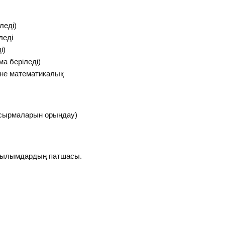
леді)
леді
і)
ма беріледі)
іне математикалық
сырмаларын орындау)
 ғылымдардың патшасы.