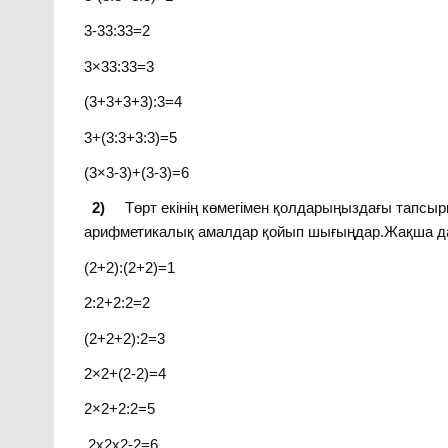
3-33:33=2
3×33:33=3
(3+3+3+3):3=4
3+(3:3+3:3)=5
(3×3-3)+(3-3)=6
2)
Төрт екінің көмегімен қолдарыңыздағы т
арифметикалық амалдар қойып шығыңдар.Жақша да
(2+2):(2+2)=1
2:2+2:2=2
(2+2+2):2=3
2×2+(2-2)=4
2×2+2:2=5
2x2x2-2=6