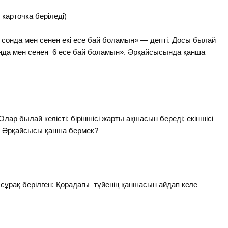
 карточка беріледі)
, сонда мен сенен екі есе бай боламын» — депті. Досы былай
сонда мен сенен 6 есе бай боламын». Әрқайсысында қанша
лар былай келісті: біріншісі жарты ақшасын береді; екіншісі
еді. Әрқайсысы қанша бермек?
сұрақ берілген: Қорадағы түйенің қаншасын айдап келе