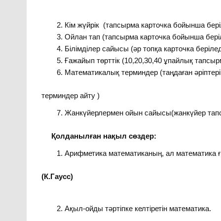
Кім жүйрік (тапсырма карточка бойынша бері
Ойлан тап (тапсырма карточка бойынша бері
Білімділер сайысы (әр топқа карточка берілед
Ғажайып төрттік (10,20,30,40 ұпайлық тапсыр
Математикалық терминдер (таңдаған әріптер
терминдер айту )
Жанкүйерлермен ойын сайысы(жанкүйер тап
Қолданылған нақыл сөздер:
Арифметика математиканың, ал математика
(К.Гаусс)
Ақыл-ойды тәртіпке келтіретін математика.