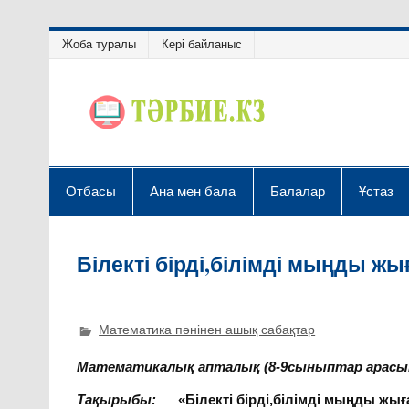
Жоба туралы
Кері байланыс
Отбасы
Ана мен бала
Балалар
Ұстаз
Білекті бірді,білімді мыңды ж
Математика пәнінен ашық сабақтар
Математикалық апталық
(8-9сыныптар арасы
Тақырыбы:
«Білекті бірді,білімді мыңды жы