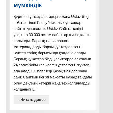
мүмкіндік
Құрметті ұстаздар сіздерге жаңа Ustaz tilegi
– Ұстаз тілегі Республикалық ұстаздар
сайтын ұсынамыз. Ust.kz Сайтта қазіргі
уақытта 30 000 астам сабақтар жинақталып
салынды. Барлық жарияланған
материалдарды барлық ұстаздар тегін
жүктеп сабақ барысында қолдана алады.
Барлық құжаттар біздің сайттарда сақталып
24 сағат бойы кез-келген ұстаз тегін жүктеп
ала алады. ustaz tilegi Қазақ тіліндегі жаңа
сайт. Сайттың негізгі мақсаты Қазақстандағы
білім деңгейін көтеріп жаңа технолгияларды
қолданып […]
» Читать далее