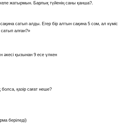
келе жатырмын. Барлық түйенің саны қанша?.
сақина сатып алды. Егер бір алтын сақина 5 сом, ал күміс
 сатып алған?»
н әкесі қызынан 9 есе үлкен
ық болса, қазір сағат неше?
рма беріледі)