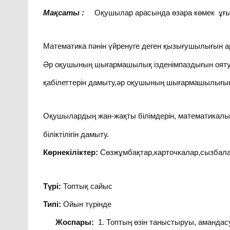
Мақсаты :
Оқушылар арасында өзара көмек ұғы
Математика пәнін үйренуге деген қызығушылығын а
Әр оқушының шығармашылық ізденімпаздығын ояту
қабілеттерін дамыту,әр оқушының шығармашылығын 
Оқушылардың жан-жақты білімдерін, математикалық
біліктілігін дамыту.
Көрнекіліктер:
Сөзжұмбақтар,карточкалар,сызбала
Түрі:
Топтық сайыс
Типі:
Ойын түрінде
Жоспары:
1. Топтың өзін таныстыруы, амандасу