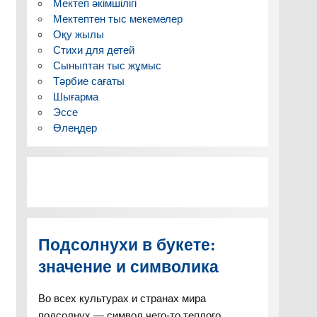
Мектеп әкімшілігі
Мектептен тыс мекемелер
Оқу жылы
Стихи для детей
Сыныптан тыс жұмыс
Тәрбие сағаты
Шығарма
Эссе
Өлеңдер
Подсолнухи в букете:
значение и символика
Во всех культурах и странах мира
подсолнух — символ чего-то теплого,