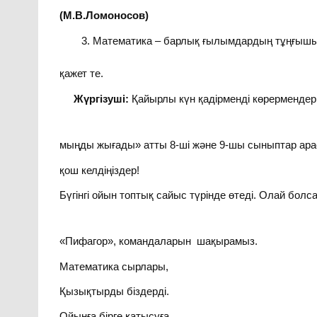
(М.В.Ломоносов)
Математика – барлық ғылымдардың тұңғышы 
қажет т
Жүргізуші:
Қайырлы күн қадірменді көрермендер! «
мыңды жығады» атты 8-ші және 9-шы сыныптар ара
қош келдіңіздер!
Бүгінгі ойын топтық сайыс түрінде өтеді. Олай бол
«Пифагор», командаларын шақырамыз.
Математика сырлары,
Қызықтырды біздерді.
Ойынға бірге қатысуға,