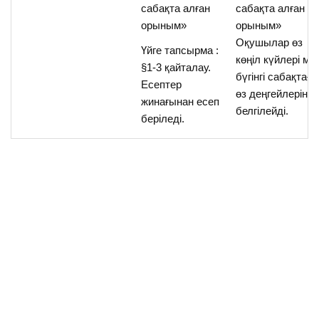
сабақта алған
сабақта алған
орыным»
орыным»
Оқушылар өз
Үйге тапсырма :
көңіл күйлері ме
§1-3 қайталау.
бүгінгі сабақтағы
Есептер
өз деңгейлерін
жинағынан есеп
белгілейді.
беріледі.