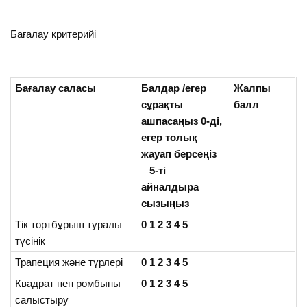
Бағалау критерийі
Бағалау саласы
Балдар /егер
Жалпы
сұрақты
балл
ашпасаңыз 0-ді,
егер толық
жауап берсеңіз
5-ті
айналдыра
сызыңыз
Тік төртбұрыш туралы
0 1 2 3 4 5
түсінік
Трапеция және түрлері
0 1 2 3 4 5
Квадрат пен ромбыны
0 1 2 3 4 5
салыстыру