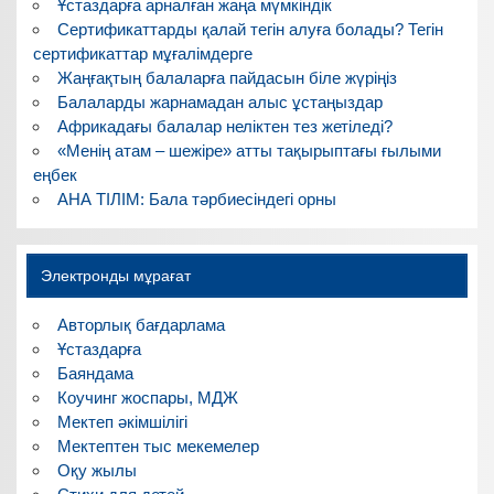
Ұстаздарға арналған жаңа мүмкіндік
Сертификаттарды қалай тегін алуға болады? Тегін
сертификаттар мұғалімдерге
Жаңғақтың балаларға пайдасын біле жүріңіз
Балаларды жарнамадан алыс ұстаңыздар
Африкадағы балалар неліктен тез жетіледі?
«Менің атам – шежіре» атты тақырыптағы ғылыми
еңбек
АНА ТІЛІМ: Бала тәрбиесіндегі орны
Электронды мұрағат
Авторлық бағдарлама
Ұстаздарға
Баяндама
Коучинг жоспары, МДЖ
Мектеп әкімшілігі
Мектептен тыс мекемелер
Оқу жылы