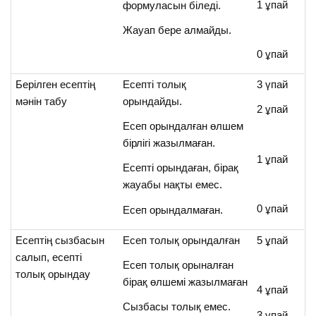
1 ұпай
формуласын біледі.
Жауап бере алмайды.
0 ұпай
Берілген есептің
Есепті толық
3 үпай
мәнін табу
орындайды.
2 ұпай
Есеп орындалған өлшем
бірлігі жазылмаған.
1 ұпай
Есепті орындаған, бірақ
жауабы нақты емес.
0 ұпай
Есеп орындалмаған.
Есептің сызбасын
Есеп толық орындалған
5 ұпай
салып, есепті
Есеп толық орыналған
толық орындау
бірақ өлшемі жазылмаған
4 ұпай
Сызбасы толық емес.
3 ұпай