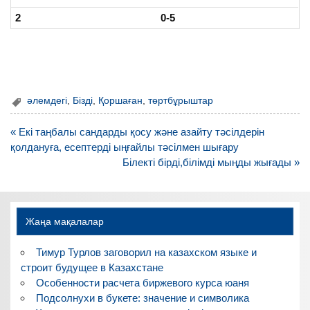
2
0-5
әлемдегі
,
Бізді
,
Қоршаған
,
төртбұрыштар
Навигация
« Екі таңбалы сандарды қосу және азайту тәсілдерін
по
қолдануға, есептерді ыңғайлы тәсілмен шығару
записям
Білекті бірді,білімді мыңды жығады »
Жаңа мақалалар
Тимур Турлов заговорил на казахском языке и
строит будущее в Казахстане
Особенности расчета биржевого курса юаня
Подсолнухи в букете: значение и символика