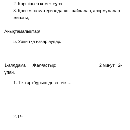
Көршіңнен көмек сұра
Қосымша материалдарды пайдалан, /формулалар
жинағы,
Анықтамалықтар/
Уақытқа назар аудар.
1-аялдама Жалғастыр: 2 минут 2-
ұпай.
Тік төртбұрыш дегеніміз …
Р=