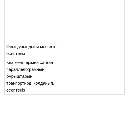
Оның ұзындығы мен енін
есептеңіз
Көз мөлшерімен салған
параллелограмның
бұрыштарын
транпортирді қолданып,
есептеңіз