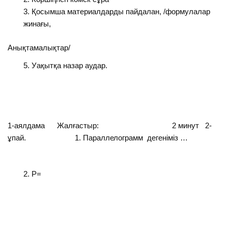
Қосымша материалдарды пайдалан, /формулалар
жинағы,
Анықтамалықтар/
Уақытқа назар аудар.
1-аялдама Жалғастыр: 2 минут 2-
ұпай. 1. Параллелограмм дегеніміз …
Р=