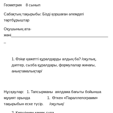
Геометрия 8 сынып
Сабақтың тақырыбы: Бізді қоршаған әлемдегі
төртбұрыштар
Оқушының ата-
жөні________________________________________________
_
Өзіңе қажетті құралдарды алдың ба? /оқулық,
дәптер, сызба құралдары, формулалар жинағы,
анықтамалықтар/
Нұсқаулар: 1. Тапсырманы аялдама бағыты бойынша
мұқият орында 1. Өткен «Параллелограмм»
тақырыбын еске түсір. /оқулық/
Көршіңнен көмек сұра