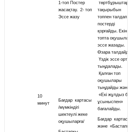
1-топ Постер
төртбұрыштар
жасақтау. 2- топ
тақырыбын
Эссе жазу
топпен талдап,
постерді
қорғайды. Екінші
топта оқушылар
эссе жазады.
Өзара талдайды
Үздік эссе орта
тыңдалады.
Қалған топ
оқушылары
тыңдайды және
«Екі жұлдыз бір
10
Бағдар картасы
ұсыныспен»
минут
/мүмкіндігі
бағалайды.
шектеулі жеке
Бағдар картасы
оқушыларға/
және «Бастапқ
Бастапқы