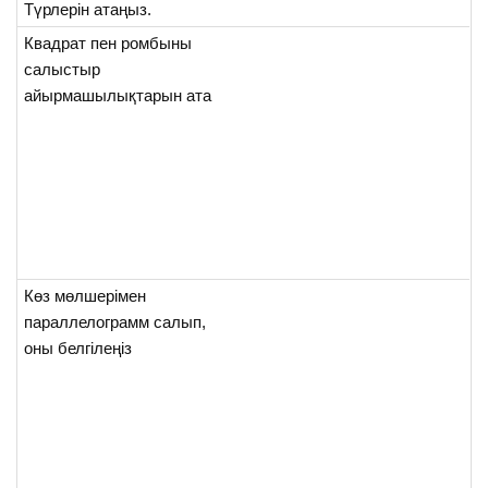
Түрлерін атаңыз.
Квадрат пен ромбыны
салыстыр
айырмашылықтарын ата
Көз мөлшерімен
параллелограмм салып,
оны белгілеңіз