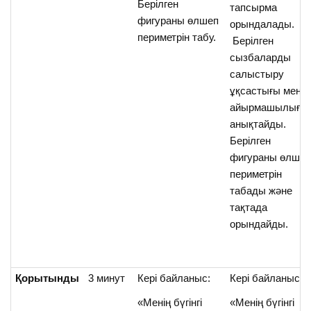
Берілген
тапсырма
фигураны өлшеп
орындалады.
периметрін табу.
Берілген
сызбаларды
салыстыру
ұқсастығы мен
айырмашылығы
анықтайды.
Берілген
фигураны өлше
периметрін
табады және
тақтада
орындайды.
Қорытынды
3 минут
Кері байланыс:
Кері байланыс:
«Менің бүгінгі
«Менің бүгінгі