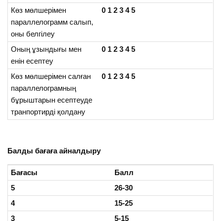
Көз мөлшерімен
0 1 2 3 4 5
параллелограмм салып,
оны белгілеу
Оның ұзындығы мен
0 1 2 3 4 5
енін есептеу
Көз мөлшерімен салған
0 1 2 3 4 5
параллелограмның
бұрыштарын есептеуде
транпортирді қолдану
Балды бағаға айналдыру
Бағасы
Балл
5
26-30
4
15-25
3
5-15