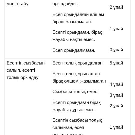
мәнін табу
орындайды.
2 ұпай
Есеп орындалған өлшем
бірлігі жазылмаған.
1 ұпай
Есепті орындаған, бірақ
жауабы нақты емес.
0 ұпай
Есеп орындалмаған.
Есептің сызбасын
Есеп толық орындалған
5 ұпай
салып, есепті
Есеп толық орыналған
толық орындау
бірақ өлшемі жазылмаған
4 ұпай
Сызбасы толық емес.
3 ұпай
Есепті орындаған бірақ
2 ұпай
жауабы дұрыс емес
Есептің сызбасы толық
1 ұпай
салынған, есеп
орындалмаған