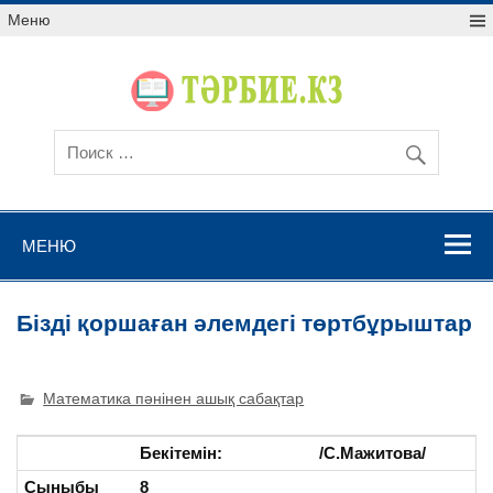
Меню
МЕНЮ
Бізді қоршаған әлемдегі төртбұрыштар
Математика пәнінен ашық сабақтар
Бекітемін: /С.Мажитова/
Сыныбы
8