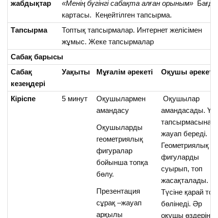
жабдықтар
«Менің бүгінгі сабақта алған орыным»
Бағда
картасы. Кеңейтілген тапсырма.
Тапсырма
Топтық тапсырмалар. Интернет желісімен
жұмыс. Жеке тапсырмалар
Сабақ барысы
Сабақ
Уақыты
Мұғалім әрекеті
Оқушы әрекеті
кезеңдері
Кіріспе
5 минут
Оқушылармен
Оқушылар
амандасу
амандасады. Үй
тапсырмасына
Оқушыларды
жауап береді.
геометриялық
Геометриялық
фигуралар
фигуларды
бойынша топқа
суырып, топ
бөлу.
жасақталады.
Презентация
Түсіне қарай топ
сұрақ –жауап
бөлінеді. Әр
арқылы
оқушы өздерінің