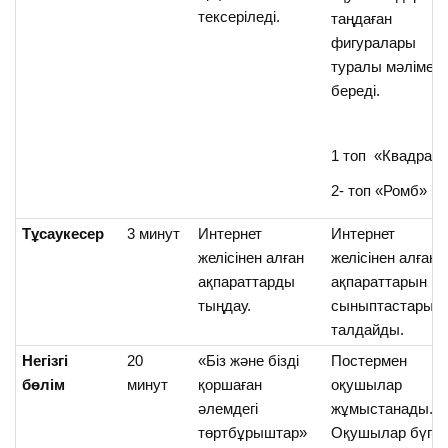
тексеріледі.
таңдаған
фигуралары
туралы мәлімет
береді.
1 топ «Квадрат»
2- топ «Ромб»
Тұсаукесер
3 минут
Интернет
Интернет
желісінен алған
желісінен алған
ақпараттарды
ақпараттарын
тыңдау.
сыныптастарым
талдайды.
Негізгі
20
«Біз және бізді
Постермен
бөлім
минут
қоршаған
оқушылар
әлемдегі
жұмыстанады.
төртбұрыштар»
Оқушылар бүгінг