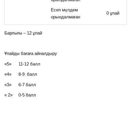
Есеп мүлдем
0 ұпай
орындалмаған
Барлығы – 12 ұпай
Ұпайды бағаға айналдыру
«5» 11-12 балл
«4» 8-9 балл
«3» 6-7 балл
« 2» 0-5 балл