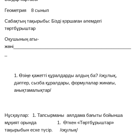
Геометрия 8 сынып
Сабақтың тақырыбы: Бізді қоршаған әлемдегі
төртбұрыштар
Оқушының аты-
жөні________________________________________________
_
Өзіңе қажетті құралдарды алдың ба? /оқулық,
дәптер, сызба құралдары, формулалар жинағы,
анықтамалықтар/
Нұсқаулар: 1. Тапсырманы аялдама бағыты бойынша
мұқият орында 1. Өткен «Төртбұрыштар»
тақырыбын еске түсір. /оқулық/