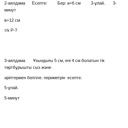
2-аялдама Есепте: Бер: а=6 см 3-ұпай. 3-
минут
в=12 см
т/к Р-?
3-аялдама Ұзындығы 5 см, ені 4 см болатын тік
төртбұрышты сыз және
әріптермен белгіле. периметрін есепте.
5-ұпай.
5-минут