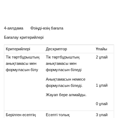
4-аялдама Өзіңді-өзің бағала
Бағалау критерийлері
Критерийлері
Дескриптор
Ұпайы
Тік төртбұрыштың
Тік төртбұрыштың
2 ұпай
анықтамасы мен
анықтамасы мен
формуласын білу
формуласын біледі
Анықтамасын немесе
1 ұпай
формуласын біледі.
Жауап бере алмайды.
0 ұпай
Берілген есептің
Есепті толық
3 үпай