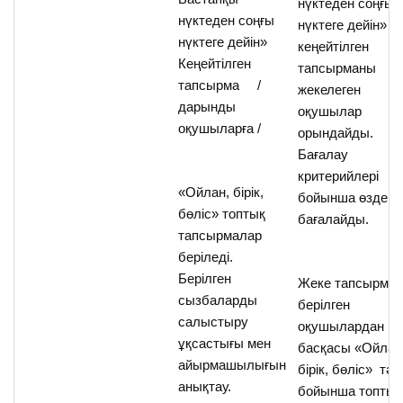
нүктеден соңғы
нүктеден соңғы
нүктеге дейін»
нүктеге дейін»
кеңейтілген
Кеңейтілген
тапсырманы
тапсырма /
жекелеген
дарынды
оқушылар
оқушыларға /
орындайды.
Бағалау
критерийлері
«Ойлан, бірік,
бойынша өздері
бөліс» топтық
бағалайды.
тапсырмалар
беріледі.
Берілген
Жеке тапсырма
сызбаларды
берілген
салыстыру
оқушылардан
ұқсастығы мен
басқасы «Ойлан
айырмашылығын
бірік, бөліс» тәсі
анықтау.
бойынша топтық