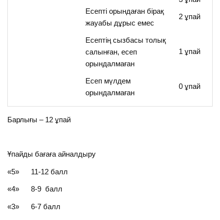
Есепті орындаған бірақ
2 ұпай
жауабы дұрыс емес
Есептің сызбасы толық
1 ұпай
салынған, есеп
орындалмаған
Есеп мүлдем
0 ұпай
орындалмаған
Барлығы – 12 ұпай
Ұпайды бағаға айналдыру
«5» 11-12 балл
«4» 8-9 балл
«3» 6-7 балл