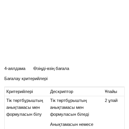
4-аялдама Өзіңді-өзің бағала
Бағалау критерийлері
Критерийлері
Дескриптор
Ұпайы
Тік төртбұрыштың
Тік төртбұрыштың
2 ұпай
анықтамасы мен
анықтамасы мен
формуласын білу
формуласын біледі
Анықтамасын немесе