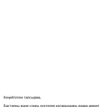
Кеңейтілген тапсырма.
Бастапқы және соңғы нүктелер қатарындағы өзара әрекет