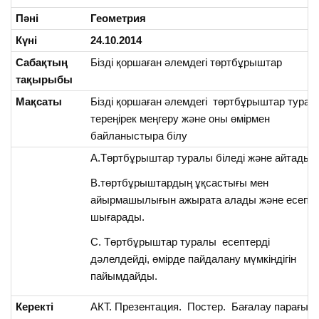
Пәні
Геометрия
Күні
24.10.2014
Сабақтың
Бізді қоршаған әлемдегі төртбұрыштар
тақырыбы
Мақсаты
Бізді қоршаған әлемдегі төртбұрыштар турал
тереңірек меңгеру және оны өмірмен
байланыстыра білу
А.Төртбұрыштар туралы біледі және айтады.
В.төртбұрыштардың ұқсастығы мен
айырмашылығын ажырата алады және есепт
шығарады.
С. Төртбұрыштар туралы есептерді
дәлелдейді, өмірде пайдалану мүмкіндігін
пайымдайды.
Керекті
АКТ. Презентация. Постер. Бағалау парағы.