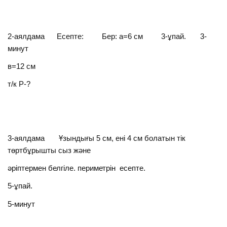
2-аялдама Есепте: Бер: а=6 см 3-ұпай. 3-
минут
в=12 см
т/к Р-?
3-аялдама Ұзындығы 5 см, ені 4 см болатын тік
төртбұрышты сыз және
әріптермен белгіле. периметрін есепте.
5-ұпай.
5-минут