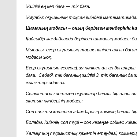
Жиілігі ең көп баға —
тік баға.
Жауабы: оқушының тоқсан ішіндегі математикада
Шаманың модасы – оның берілген мәндерінің ішінд
Қайсыбір жағдайларда берілген шаманың модасы бол
Мысалы, егер оқушының тарих пәнінен алған баға
модасы жоқ.
Егер оқушының география пәнінен алған бағалары:
баға. Себебі,
тік бағаның жиілігі 3,
тік бағаның да ж
жиіліктері одан аз.
Сыныптағы көптеген оқушылар белгілі бір пәнді 
оқитын пәндерінің модасы.
Сол сияқты көшедегі адамдардың киімінің белгілі бір
Болады. Киімнің сол түрі – сол кезеңге сәйкес киімн
Халықтың тұрмыстық қажетін өтеудегі, коммерц