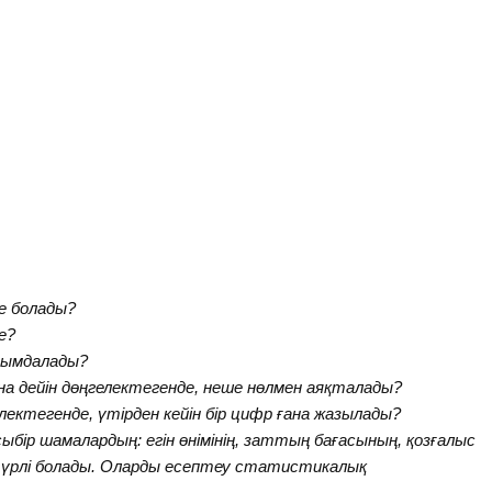
ие болады?
е?
рымдалады?
 дейін дөңгелектегенде, неше нөлмен аяқталады?
лектегенде, үтірден кейін бір цифр ғана жазылады?
ір шамалардың: егін өнімінің, заттың бағасының, қозғалыс
 түрлі болады. Оларды есептеу статистикалық