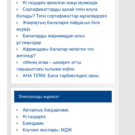
Ұстаздарға арналған жаңа мүмкіндік
Сертификаттарды қалай тегін алуға
болады? Тегін сертификаттар мұғалімдерге
Жаңғақтың балаларға пайдасын біле
жүріңіз
Балаларды жарнамадан алыс
ұстаңыздар
Африкадағы балалар неліктен тез
жетіледі?
«Менің атам – шежіре» атты
тақырыптағы ғылыми еңбек
АНА ТІЛІМ: Бала тәрбиесіндегі орны
Электронды мұрағат
Авторлық бағдарлама
Ұстаздарға
Баяндама
Коучинг жоспары, МДЖ