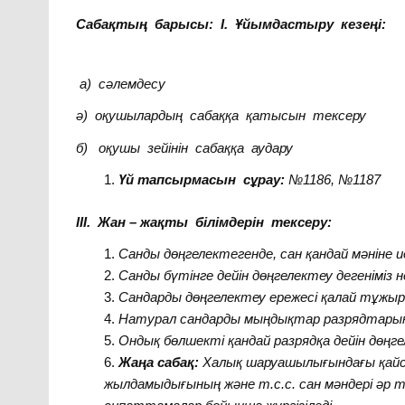
Сабақтың барысы: I. Ұйымдастыру кезеңі:
а) сәлемдесу
ә) оқушылардың сабаққа қатысын тексеру
б) оқушы зейінін сабаққа аудару
Үй тапсырмасын сұрау:
№1186, №1187
III. Жан – жақты білімдерін тексеру:
Санды дөңгелектегенде, сан қандай мәніне 
Санды бүтінге дейін дөңгелектеу дегеніміз н
Сандарды дөңгелектеу ережесі қалай тұжы
Натурал сандарды мыңдықтар разрядтарына
Ондық бөлшекті қандай разрядқа дейін дөңге
Жаңа сабақ:
Халық шаруашылығындағы қайсыб
жылдамыдығының және т.с.с. сан мәндері әр