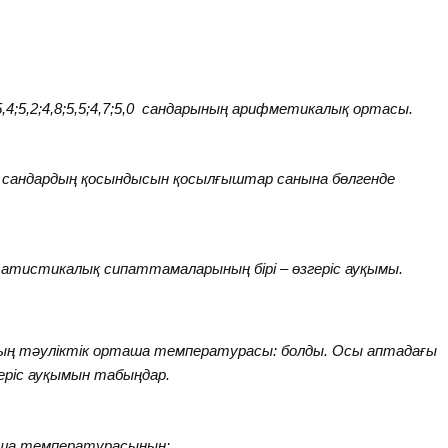
5,4;5,2;4,8;5,5;4,7;5,0 сандарының арифметикалық ортасы.
 сандардың қосындысын қосылғыштар санына бөлгенде
 статистикалық сипаттамаларының бірі – өзгеріс ауқымы.
ның тәуліктік орташа температурасы:
болды. Осы аптадағы
еріс ауқымын табыңдар.
рташа температурасының: