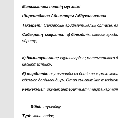
Математика пәнінің мұғалімі
Ширкитбаева Айымторы Абдухалыковна
Тақырып:
Сандардың арифметикалық ортасы, өзг
Сабақтың мақсаты:
а) білімділік
:
санның арифм
үйрету
;
ә) дамытушылық:
оқушылардың математикаға д
қалыптастыру
;
б) тәрбиелік:
оқушыларды өз бетінше жұмыс жасау
ізденуге дағдыландыру. Отан сүйгіштікке тәрбиеле
Көрнекілігі:
оқулық,интерактивті тақта,карточ
Әдісі:
түсіндіру
Түрі:
жаңа сабақ