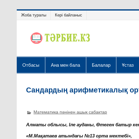
Жоба туралы
Кері байланыс
Отбасы
Ана мен бала
Балалар
Ұстаз
Сандардың арифметикалық орт
Математика пәнінен ашық сабақтар
Алматы облысы, Іле ауданы, Өтеген батыр ке
«М.Мақатаев атындағы №13 орта мектебі»,