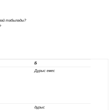
лай табылады?
?
Б
Дұрыс емес
дұрыс