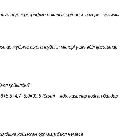
ын түрлері:арифметикалық ортасы, өзгеріс ауқымы,
лар жұбына сырғанаудағы мәнері үшін әділ қазщылар
йды.
балл қойылды?
4,8+5,5+4,7+5,0=30,6 (балл) – әділ қазылар қойған балдар
жұбына қойылған орташа балл немесе