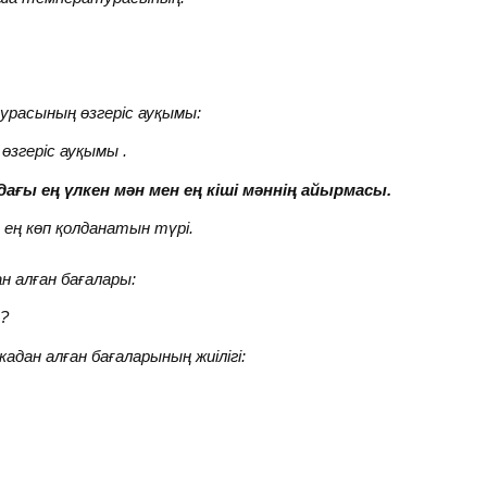
урасының өзгеріс ауқымы:
өзгеріс
ауқымы
.
ағы ең үлкен мән мен ең кіші мәннің айырмасы.
 ең
көп қолданатын түрі.
н алған бағалары:
а?
адан алған бағаларының жиілігі: