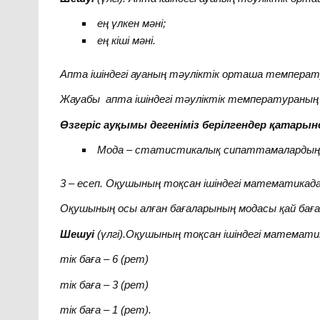
ең үлкен мәні
;
ең кіші мәні.
Апта ішіндегі ауаның тәуліктік орташа температ
Жауабы
апта ішіндегі тәуліктік температураның 
Өзгеріс ауқымы дегеніміз берілгендер қатарынд
Мода – статистикалық сипаттамалардың
3 – есеп. Оқушының тоқсан ішіндегі математикада
Оқушының осы алған бағаларының модасы қай бағ
Шешуі
(үлгі).Оқушының тоқсан ішіндегі математик
тік баға – 6 (рет)
тік баға – 3 (рет)
тік баға – 1 (рет).