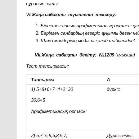
сұраныс заты.
VI.Жаңа сабақты түсінгенін тексеру:
Бірнеше санның арифметикалық ортасы қа
Берілген сандардың өзгеріс ауқымы деген не
Шама мәндерінің модасы қалай табылады?
VII.Жаңа сабақты бекіту: №1209
(ауызша)
Тест тапсырмасы
:
Тапсырма
А
1
)
5+8+6+7+
4+2=30
дұрыс
30:6=5
Арифметикалық ортасы
2) 5,7; 5,9;5,8;5,7;
Дұрыс емес