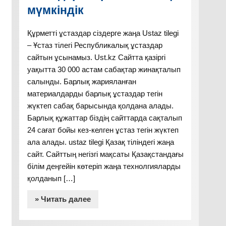
мүмкіндік
Құрметті ұстаздар сіздерге жаңа Ustaz tilegi
– Ұстаз тілегі Республикалық ұстаздар
сайтын ұсынамыз. Ust.kz Сайтта қазіргі
уақытта 30 000 астам сабақтар жинақталып
салынды. Барлық жарияланған
материалдарды барлық ұстаздар тегін
жүктеп сабақ барысында қолдана алады.
Барлық құжаттар біздің сайттарда сақталып
24 сағат бойы кез-келген ұстаз тегін жүктеп
ала алады. ustaz tilegi Қазақ тіліндегі жаңа
сайт. Сайттың негізгі мақсаты Қазақстандағы
білім деңгейін көтеріп жаңа технолгияларды
қолданып […]
» Читать далее