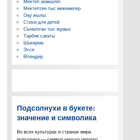
Мектеп әкімшілігі
Мектептен тыс мекемелер
Оқу жылы
Стихи для детей
Сыныптан тыс жұмыс
Тәрбие сағаты
Шығарма
Эссе
Өлеңдер
Подсолнухи в букете:
значение и символика
Во всех культурах и странах мира
подсолнух — символ чего-то теплого,