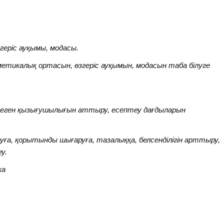
еріс ауқымы, модасы.
етикалық ортасын, өзгеріс ауқымын, модасын таба білуге
еген қызығушылығын аттыру, есептеу дағдыларын
ға, қорытынды шығаруға, тазалыққа, белсенділігін арттыру,
у.
ка