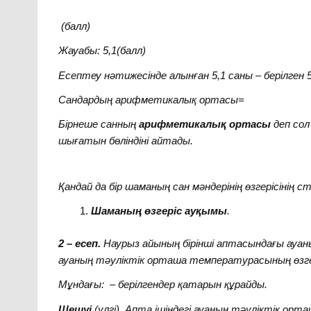
(
балл
)
Жауабы
: 5,1(
балл
)
Есептеу нәтижесінде алынған 5,1 саны – берілген 
Сандардың арифметикалық ортасы
=
Бірнеше санның
арифметикалық ортасы
деп сол
шығатын бөліндіні айтады.
Қандай да бір шаманың сан мәндерінің өзгерісінің
Шаманың өзгеріс ауқымы
.
2 – есеп.
Наурыз айының бірінші аптасындағы ауа
ауаның тәуліктік орташа температурасының өзг
Мұндағы:
– берілгендер қатарын құрайды.
Шешуі
(үлгі). Апта ішіндегі ауаның тәуліктік о