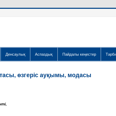
Денсаулық
Аспаздық
Пайдалы кеңестер
Тәрби
асы, өзгеріс ауқымы, модасы
нті,