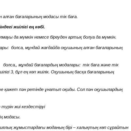
н алған бағаларының модасы
тік баға.
егі жиілігі ең көбі.
мауы да мүмкін немесе біреуден артық болуа да мүмкін.
лары:
болса, мұндай жағдайда оқушының алған бағаларының
болса,, мұндай бағалардың модалары:
тік баға және
тік
иілігі 3, бұл ең көп жиілік. Оқушының басқа бағаларының
өте қажет пән ретінде ұнатып оқиды. Сол пән оқушылардың
 түрін жиі кездестіруі
ің модасы.
иялық жұмыстардағы моданың бірі – халықтың көп сұрайтын