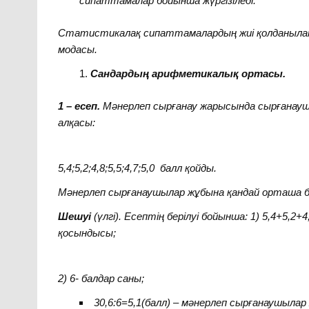
сипаттамалар бойынша жүргізіледі.
Статистикалақ сипаттамалардың жиі қолданылат
модасы.
Сандардың арифметикалық ортасы.
1 – есеп.
Мәнерлеп сырғанау жарысында сырғанаушы
алқасы:
5,4;5,2;4,8;5,5;4,7;5,0 балл қо
Мәнерлеп сырғанаушылар жұбына қандай орташа 
Шешуі
(үлгі). Есептің берілуі бойынша: 1) 5,4+5,2+
қосындысы;
2)
6-
балдар саны
;
30,6:6=5,1(
балл
)
– мәнерлеп сырғанаушылар 