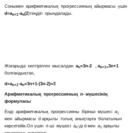
Сонымен арифметикалық прогрессияның айырмасы үшін
d=а
-а
(2
)теңдігі орындалады.
п+1
п
Жоғарыда келтірілген мысалдан
а
=3п-2 , а
3n+1
п
п+1=
болғандықтан,
d=a
-a
=3n+1-(3п-2)=3
n+1
n
Арифметикалық прогрессияның п- мүшесінің
формуласы
Енді арифметикалық прогрессияны бірінші мүшесі а
1
мен айырмасы d арқылы толық анықтауға болатынын
көрсетейік.Ол үшін п-ші мүшесі а
-ді d мен а
арқылы
п
1
өрнектесе жеткілікті