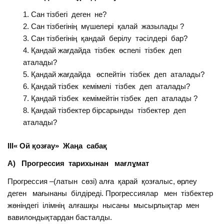
Сан тізбегі деген не?
Сан тізбегінің мүшелері қалай жазылады ?
Сан тізбегінің қандай берілу тәсілдері бар?
Қандай жағдайда тізбек өспелі тізбек деп
аталады?
Қандай жағдайда өспейтін тізбек деп аталады?
Қандай тізбек кемімелі тізбек деп аталады?
Қандай тізбек кемімейтін тізбек деп аталады ?
Қандай тізбектер бірсарынды тізбектер деп
аталады?
ІІІ« Ой қозғау» Жаңа сабақ
А) Прогрессия тарихынан мағлұмат
Прогрессия –(латын сөзі) алға қарай қозғалыс, өрлеу
деген мағынаны білдіреді. Прогрессиялар мен тізбектер
жөніндегі ілімнің алғашқы нысаны мысырлықтар мен
вавилондықтардан басталды.