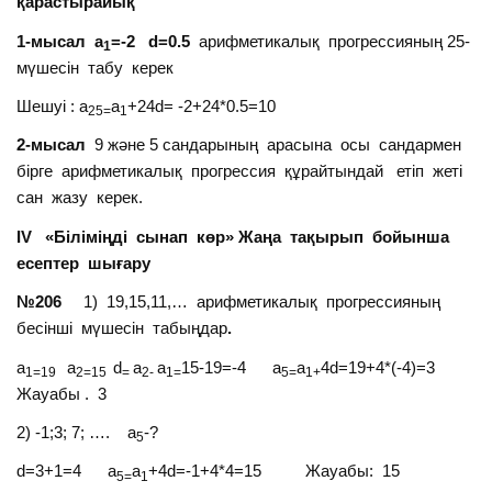
қарастырайық
1-мысал а
=-2
d
=0.5
арифметикалық прогрессияның 25-
1
мүшесін табу керек
Шешуі : a
a
+24d= -2+24*0.5=10
25=
1
2-мысал
9 және 5 сандарының арасына осы сандармен
бірге арифметикалық прогрессия құрайтындай етіп жеті
сан жазу керек.
IV «Біліміңді сынап көр» Жаңа тақырып бойынша
есептер шығару
№206
1) 19,15,11,… арифметикалық прогрессияның
бесінші мүшесін табыңдар
.
а
a
d
a
a
15-19=-4 a
a
4d=19+4*(-4)=3
1
=19
2=15
=
2-
1=
5=
1+
Жауабы . 3
2) -1;3; 7; …. а
-?
5
d=3+1=4 a
a
+4d=-1+4*4=15 Жауабы: 15
5=
1