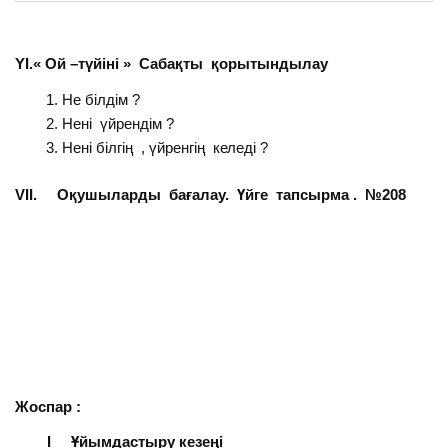
Y
І.« Ой –түйіні » Сабақты қорытындылау
Не білдім ?
Нені үйрендім ?
Нені білгің , үйренгің келеді ?
VIІ. Оқушыларды бағалау. Үйге тапсырма . №208
Жоспар :
І Ұйымдастыру кезеңі