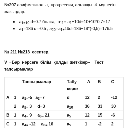
№207
арифметикалық прогрессия, алғашқы 4 мүшесін
жазыңдар.
a
d=0.7 болса, а
= a
+10d=10+10*0.7=17
1
=10
11
1
a
=186 d=-0.5 , a
=a
19d=186+19*(-0,5)=176.5
1
20
1+
№ 211 №213 есептер.
V «Бар нәрсеге білім қолды жеткізер» Тест
тапсырмалар
Тапсырмалар
Табу
А
В
С
керек
А
1
a
-5 a
=7
d
12
2
-12
1
=
2
2
a
3 d=3
a
36
33
30
1
=
10
B
1
a
9 a
21
a
12
15
-6
4=
6=
5
C
1
a
-12 a
16
a
1
-2
2
4=
6=
5