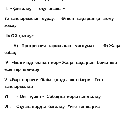
ІІ. «Қайталау — оқу анасы »
Үй тапсырмасын сұрау. Өткен тақырыпқа шолу
жасау.
ІІІ« Ой қозғау»
А) Прогрессия тарихынан мағлұмат Ә) Жаңа
сабақ
IV «Біліміңді сынап көр» Жаңа тақырып бойынша
есептер шығару
V «Бар нәрсеге білім қолды жеткізер» Тест
тапсырмалар
YІ. « Ой –түйіні » Сабақты қорытындылау
VIІ. Оқушыларды бағалау. Үйге тапсырма