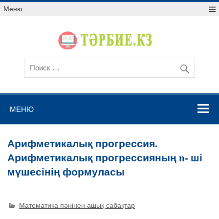
Меню
МЕНЮ
Арифметикалық прогрессия.
Арифметикалық прогрессияның n- ші
мүшесінің формуласы
Математика пәнінен ашық сабақтар