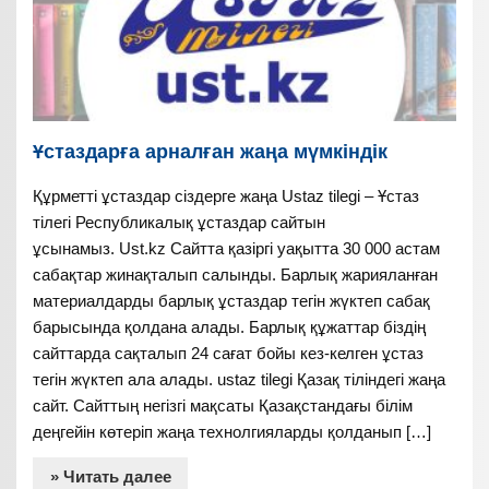
Ұстаздарға арналған жаңа мүмкіндік
Құрметті ұстаздар сіздерге жаңа Ustaz tilegi – Ұстаз
тілегі Республикалық ұстаздар сайтын
ұсынамыз. Ust.kz Сайтта қазіргі уақытта 30 000 астам
сабақтар жинақталып салынды. Барлық жарияланған
материалдарды барлық ұстаздар тегін жүктеп сабақ
барысында қолдана алады. Барлық құжаттар біздің
сайттарда сақталып 24 сағат бойы кез-келген ұстаз
тегін жүктеп ала алады. ustaz tilegi Қазақ тіліндегі жаңа
сайт. Сайттың негізгі мақсаты Қазақстандағы білім
деңгейін көтеріп жаңа технолгияларды қолданып […]
» Читать далее