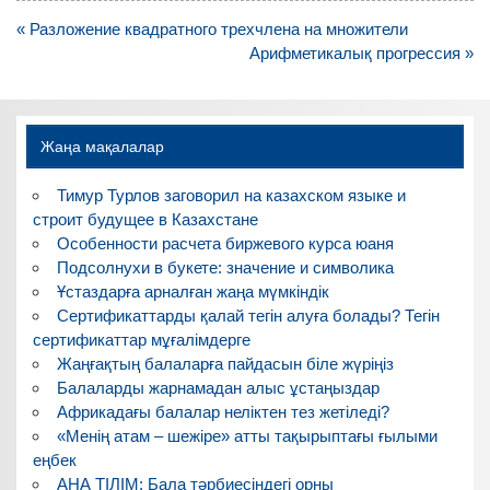
Навигация
« Разложение квадратного трехчлена на множители
по
Арифметикалық прогрессия »
записям
Жаңа мақалалар
Тимур Турлов заговорил на казахском языке и
строит будущее в Казахстане
Особенности расчета биржевого курса юаня
Подсолнухи в букете: значение и символика
Ұстаздарға арналған жаңа мүмкіндік
Сертификаттарды қалай тегін алуға болады? Тегін
сертификаттар мұғалімдерге
Жаңғақтың балаларға пайдасын біле жүріңіз
Балаларды жарнамадан алыс ұстаңыздар
Африкадағы балалар неліктен тез жетіледі?
«Менің атам – шежіре» атты тақырыптағы ғылыми
еңбек
АНА ТІЛІМ: Бала тәрбиесіндегі орны