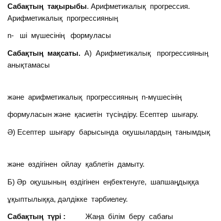
Саб
ақтың тақырыбы
. Арифметикалық прогрессия.
Арифметикалық прогрессияның
n- ші мүшесінің формуласы
Сабақтың мақсаты.
А) Арифметикалық прогрессияның
анықтамасы
және арифметикалық прогрессияның n-мүшесінің
формуласын және қасиетін түсіндіру. Есептер шығару.
Ә) Есептер шығару барысында оқушылардың танымдық
және өздігінен ойлау қаблетін дамыту.
Б) Әр оқушының өздігінен еңбектенуге, шапшаңдыққа
ұқыптылыққа, дәлдікке тәрбиелеу.
Сабақтың түрі :
Жаңа білім беру сабағы