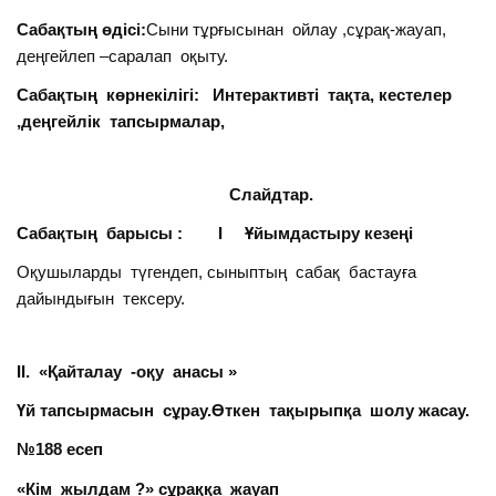
Сабақтың өдісі:
Сыни тұрғысынан ойлау ,сұрақ-жауап,
деңгейлеп –саралап оқыту.
Сабақтың көрнекілігі: Интерактивті тақта, кестелер
,деңгейлік тапсырмалар,
Слайдтар.
Сабақтың барысы : І Ұйымдастыру кезеңі
Оқушыларды түгендеп, сыныптың сабақ бастауға
дайындығын тексеру.
ІІ. «Қайталау -оқу анасы »
Үй тапсырмасын сұрау.Өткен тақырыпқа шолу жасау.
№188 есеп
«Кім жылдам ?» сұраққа жауап