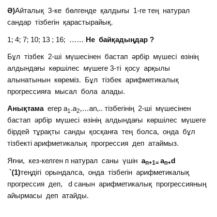
Ә)
Айталық 3-ке бөлгенде қалдығы 1-ге тең натурал
сандар тізбегін қарастырайық.
1; 4; 7; 10; 13 ; 16; ……
Не байқадыңдар ?
Бұл тізбек 2-ші мүшесінен бастап әрбір мүшесі өзінің
алдындағы көршілес мүшеге 3-ті қосу арқылы
алынатынын көреміз. Бұл тізбек арифметикалық
прогрессияға мысал бола алады.
Анықтама
егер а
.а
,…аn,.. тізбегінің 2-ші мүшесінен
1
2
бастап әрбір мүшесі өзінің алдындағы көршілес мүшеге
бірдей тұрақты санды қосқанға тең болса, онда бұл
тізбекті арифметикалық прогрессия деп атаймыз.
Яғни, кез-келген п натурал саны үшін
а
а
d
п+1=
п+
`(1)
теңдігі орындалса, онда тізбегін арифметикалық
прогрессия деп, d санын арифметикалық прогрессияның
айырмасы деп атайды.