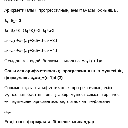
Арифметикалық прогрессияның анықтамасы бойынша .
a
a
+ d
2=
1
a
=a
+d=(а
+d)+d=a
+2d
3
2
1
1
a
=a
+d=(а
+2d)+d=a
+3d
4
3
1
1
a
=a
+d=(а
+3d)+d=a
+4d
5
4
1
1
Осыдан мынадай болжам шығады.а
=a
+(п-1)d
п
1
Сонымен арифметикалық прогрессияның п-мүшесінің
формуласы.а
=a
+(п-1)d (3)
п
1
Сонымен қатар арифметикалық прогрессияның екінші
мүшесінен бастап , оның әрбір мүшесі өзімен көршілес
екі мүшесінің арифметикалық ортасына теңболады.
a
n=
Енді осы формулаға бірнеше мысалдар