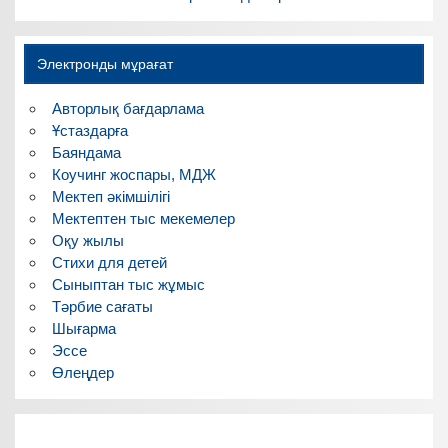
Электронды мұрағат
Авторлық бағдарлама
Ұстаздарға
Баяндама
Коучинг жоспары, МДЖ
Мектеп әкімшілігі
Мектептен тыс мекемелер
Оқу жылы
Стихи для детей
Сыныптан тыс жұмыс
Тәрбие сағаты
Шығарма
Эссе
Өлеңдер