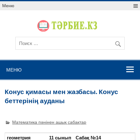
Меню
МЕНЮ
Конус қимасы мен жазбасы. Конус
беттерінің ауданы
Математика пәнінен ашық сабақтар
геометрия
11 сынып
Сабақ №14