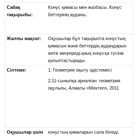
Сабақ
Конус қимасы мен жазбасы. Конус
тақырыбы:
беттерінің ауданы.
Жалпы мақсат:
Оқушылар бұл тақырыпта конустың
қимасын және беттердің аудандарын
жетік меңгереді.қиық конусқа түсінік
қалыптастырады.
Сілтеме:
1. Геометрия оқыту әдістемесі
2.11-сыныпқа арналған геометрия
оқулығы, Алматы «Мектеп», 2011
Оқушылар үшін
конустың қималарын сала біледі.