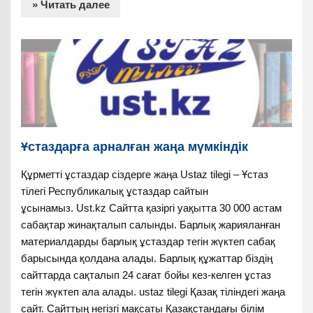
» Читать далее
Ұстаздарға арналған жаңа мүмкіндік
Құрметті ұстаздар сіздерге жаңа Ustaz tilegi – Ұстаз
тілегі Республикалық ұстаздар сайтын
ұсынамыз. Ust.kz Сайтта қазіргі уақытта 30 000 астам
сабақтар жинақталып салынды. Барлық жарияланған
материалдарды барлық ұстаздар тегін жүктеп сабақ
барысында қолдана алады. Барлық құжаттар біздің
сайттарда сақталып 24 сағат бойы кез-келген ұстаз
тегін жүктеп ала алады. ustaz tilegi Қазақ тіліндегі жаңа
сайт. Сайттың негізгі мақсаты Қазақстандағы білім