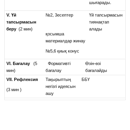
шығарады.
V. Үй
№2, 3есептер
Үй тапсырмасын
тапсырмасын
тиянақтап
беру
(2 мин)
алады
қосымша
материалдар жинау
№5,6 қиық конус
VI. Бағалау
(5
Формативті
Өзін-өзі
мин)
бағалау
бағалайды
VII. Рефлексия
Тақырыптың
ББҮ
негізгі идеясын
(3 мин )
ашу