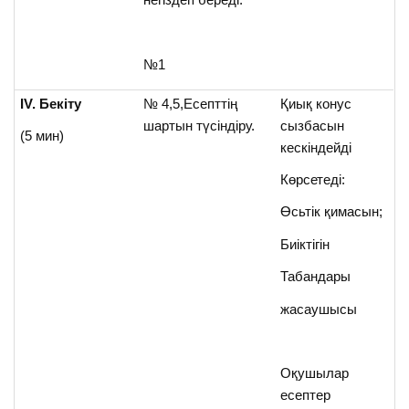
№1
ІV. Бекіту
№ 4,5,Есепттің
Қиық конус
шартын түсіндіру.
сызбасын
(5 мин)
кескіндейді
Көрсетеді:
Өсьтік қимасын;
Биіктігін
Табандары
жасаушысы
Оқушылар
есептер