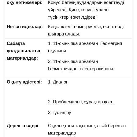
оқу нәтижелері:
Конус бетінің аудандарын есептеуді
үйренеді, Қиық конус туралы
түсініктерін жетілдіреді.
Негізгі идеялар:
Кеңістіктегі геометриялық есептерді
шығара алады.
Сабақта
1. 11-сыныпқа арналған Геометрия
қолданылатын
оқулығы
материалдар:
3. 11-сыныпқа арналған
Геометриядан есептер жинағы
Оқыту әдістері:
1. Диалог
2. Проблемалық сұрақтар қою.
3.Түсіндіру
Дерек көздері:
Оқулықтағы тақырыпқа сай берілген
материалдар