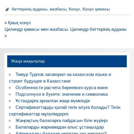
беттерінің ауданы
,
жазбасы
,
Конус
,
Конус қимасы
Навигация
« Қиық конус
по
Цилиндр қимасы мен жазбасы. Цилиндр беттерінің ауданы
записям
»
Жаңа мақалалар
Тимур Турлов заговорил на казахском языке и
строит будущее в Казахстане
Особенности расчета биржевого курса юаня
Подсолнухи в букете: значение и символика
Ұстаздарға арналған жаңа мүмкіндік
Сертификаттарды қалай тегін алуға болады? Тегін
сертификаттар мұғалімдерге
Жаңғақтың балаларға пайдасын біле жүріңіз
Балаларды жарнамадан алыс ұстаңыздар
Африкадағы балалар неліктен тез жетіледі?