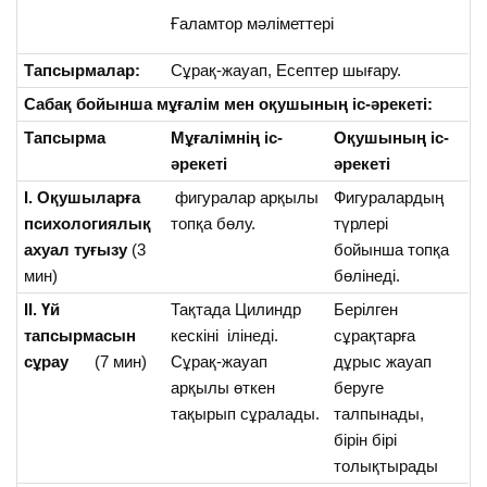
Ғаламтор мәліметтері
Тапсырмалар:
Сұрақ-жауап, Есептер шығару.
Сабақ бойынша мұғалім мен оқушының іс-әрекеті:
Тапсырма
Мұғалімнің іс-
Оқушының іс-
әрекеті
әрекеті
І. Оқушыларға
фигуралар арқылы
Фигуралардың
психологиялық
топқа бөлу.
түрлері
ахуал туғызу
(3
бойынша топқа
мин)
бөлінеді.
ІІ. Үй
Тақтада Цилиндр
Берілген
тапсырмасын
кескіні ілінеді.
сұрақтарға
сұрау
(7 мин)
Сұрақ-жауап
дұрыс жауап
арқылы өткен
беруге
тақырып сұралады.
талпынады,
бірін бірі
толықтырады