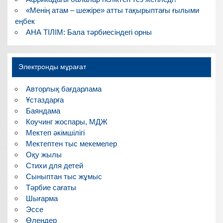
«Менің атам – шежіре» атты тақырыптағы ғылыми
еңбек
АНА ТІЛІМ: Бала тәрбиесіндегі орны
Электронды мұрағат
Авторлық бағдарлама
Ұстаздарға
Баяндама
Коучинг жоспары, МДЖ
Мектеп әкімшілігі
Мектептен тыс мекемелер
Оқу жылы
Стихи для детей
Сыныптан тыс жұмыс
Тәрбие сағаты
Шығарма
Эссе
Өлеңдер