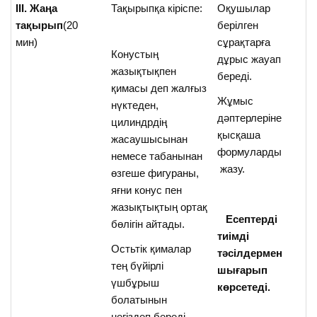
ІІІ. Жаңа
Тақырыпқа кіріспе:
Оқушылар
тақырып
(20
берілген
мин)
сұрақтарға
Конустың
дұрыс жауап
жазықтықпен
береді.
қимасы деп жалғыз
Жұмыс
нүктеден,
дәптерлеріне
цилиндрдің
қысқаша
жасаушысынан
формуларды
немесе табанынан
жазу.
өзгеше фигураны,
яғни конус пен
жазықтықтың ортақ
Есептерді
бөлігін айтады.
тиімді
Остьтік қималар
тәсілдермен
тең бүйірлі
шығарып
үшбұрыш
көрсетеді.
болатынын
негіздеп береді.