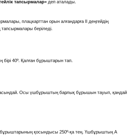
гейлік тапсырмалар»
деп аталады.
ырмалары, плацкарттан орын алғандарға ІІ деңгейдің
ң тапсырмалары беріледі.
ірі 40º. Қалған бұрыштарын тап.
асындай. Осы үшбұрыштың барлық бұрышын тауып, қандай
 бұрыштарының қосындысы 250º-қа тең. Үшбұрыштың А