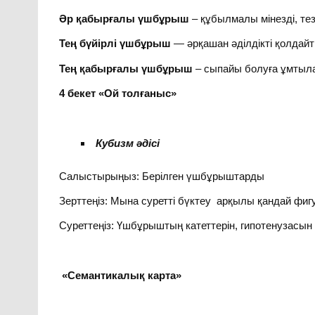
Әр қабырғалы үшбұрыш
– құбылмалы мінезді, те
Тең бүйірлі үшбұрыш
— әрқашан әділдікті қолдай
Тең қабырғалы үшбұрыш
– сыпайы болуға ұмтыл
4 бекет «Ой толғаныс»
Кубизм әдісі
Салыстырыңыз: Берілген үшбұрыштарды
Зерттеңіз: Мына суретті бүктеу арқылы қандай фи
Суреттеңіз: Үшбұрыштың катеттерін, гипотенузасын
«Семантикалық карта»