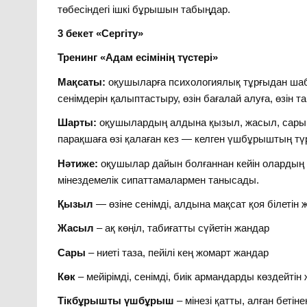
төбесіндегі ішкі бұрышын табыңдар.
3 бекет «Сергіту»
Тренинг «Адам есімінің түстері»
Мақсаты:
оқушыларға психологиялық тұрғыдан шабу
сенімдерін қалыптастыру, өзін бағалай алуға, өзін
Шарты:
оқушылардың алдына қызыл, жасыл, сары, 
парақшаға өзі қалаған кез — келген үшбұрыштың тү
Нәтиже:
оқушылар дайын болғаннан кейін олардың
мінездемелік сипаттамалармен танысады.
Қызыл
— өзіне сенімді, алдына мақсат қоя білетін 
Жасыл
– ақ көңіл, табиғатты сүйетін жандар
Сары
– ниеті таза, пейілі кең жомарт жандар
Көк
– мейірімді, сенімді, биік армандарды көздейтін
Тікбұрышты үшбұрыш
– мінезі қатты, алған беті