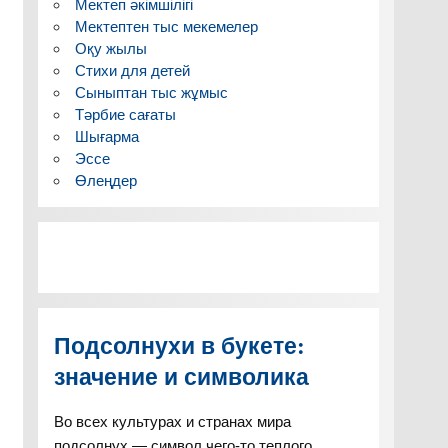
Мектеп әкімшілігі
Мектептен тыс мекемелер
Оқу жылы
Стихи для детей
Сыныптан тыс жұмыс
Тәрбие сағаты
Шығарма
Эссе
Өлеңдер
Подсолнухи в букете:
значение и символика
Во всех культурах и странах мира
подсолнух — символ чего-то теплого,