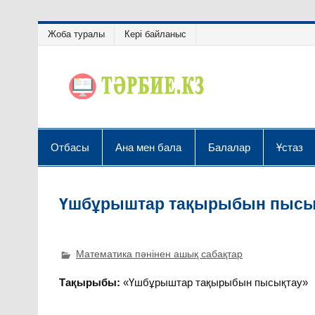
Жоба туралы
Кері байланыс
Отбасы
Ана мен бала
Балалар
Ұстаз
Үшбұрыштар тақырыбын пысы
Математика пәнінен ашық сабақтар
Тақырыбы:
«Үшбұрыштар тақыры