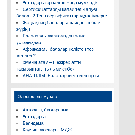
Ұстаздарға арналған жаңа мүмкіндік
Сертификаттарды қалай тегін алуға
болады? Тегін сертификаттар мұғалімдерге
Жаңғақтың балаларға пайдасын біле
жүріңіз
Балаларды жарнамадан алыс
ұстаңыздар
Африкадағы балалар неліктен тез
жетіледі?
«Менің атам – шежіре» атты
тақырыптағы ғылыми еңбек
АНА ТІЛІМ: Бала тәрбиесіндегі орны
Электронды мұрағат
Авторлық бағдарлама
Ұстаздарға
Баяндама
Коучинг жоспары, МДЖ