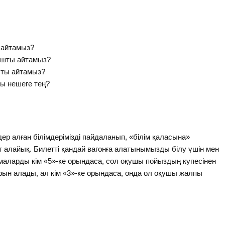
 айтамыз?
ышты айтамыз?
ты айтамыз?
ы нешеге тең?
дер алған білімдерімізді пайдаланып, «білім қаласына»
 алайық. Билетті қандай вагонға алатынымызды білу үшін мен
маларды кім «5»-ке орындаса, сол оқушы пойыздың купесінен
орын алады, ал кім «3»-ке орындаса, онда ол оқушы жалпы