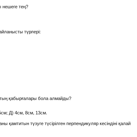
 нешеге тең?
ланысты түрлері:
тың қабырғалары бола алмайды?
5см; Д) 4см, 8см, 13см.
ы қамтитын түзуге түсірілген перпендикуляр кесіндіні қалай