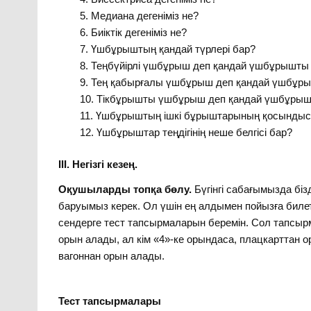
Медиана дегеніміз не?
Биіктік дегеніміз не?
Үшбұрыштың қандай түрлері бар?
Теңбүйірлі үшбұрыш деп қандай үшбұрышты
Тең қабырғалы үшбұрыш деп қандай үшбұр
Тікбұрышты үшбұрыш деп қандай үшбұрыш
Үшбұрыштың ішкі бұрыштарының қосындыс
Үшбұрыштар теңдігінің неше белгісі бар?
ІІІ. Негізгі кезең.
Оқушыларды топқа бөлу.
Бүгінгі сабағымызда біз
баруымыз керек. Ол үшін ең алдымен пойызға билет
сендерге тест тапсырмаларын беремін. Сол тапсыр
орын алады, ал кім «4»-ке орындаса, плацкарттан 
вагоннан орын алады.
Тест тапсырмалары