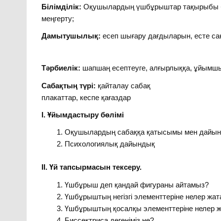
Білімділік:
Оқушылардың үшбұрыштар тақырыбы бо
меңгерту;
Дамытушылық:
есеп шығару дағдыларын, есте са
Тәрбиелік:
шапшаң есептеуге, алғырлыққа, ұйымшы
Сабақтың түрі:
қайталау
плакаттар, кесп
І. Ұйымдастыру бөлімі
Оқушылардың сабаққа қатысымы мен дайын
Психологиялық дайындық
ІІ. Үй тапсырмасын тексеру.
Үшбұрыш деп қандай фигураны айтамыз?
Үшбұрыштың негізгі элементтеріне нелер жа
Үшбұрыштың қосалқы элементтеріне нелер 
Биссектриса дегеніміз не?