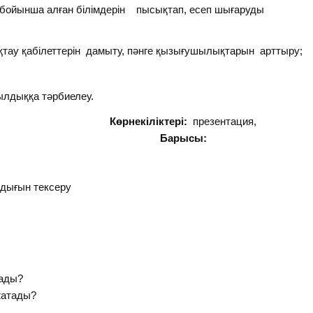
йынша алған білімдерін пысықтап, есеп шығаруды
қтау қабілеттерін дамыту, пәнге қызығушылықтарын арттыру;
лдыққа тәрбиелеу.
 сабақ
Көрнекіліктері:
презентация,
е қағаздар
Барысы:
дығын тексеру
тады?
жатады?