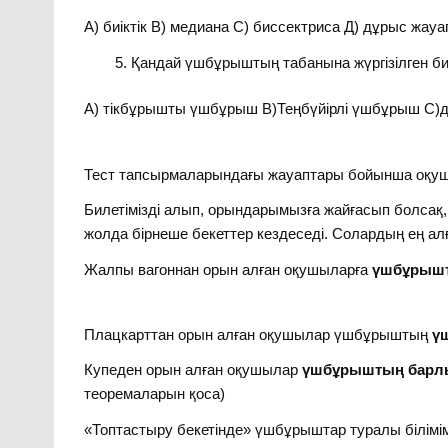
А) биіктік В) медиана С) биссектриса Д) дұрыс жауа
Қандай үшбұрыштың табанына жүргізілген бис
А) тікбұрышты үшбұрыш В)Теңбүйірлі үшбұрыш С
Тест тапсырмаларындағы жауаптары бойынша оқушыл
Билетімізді алып, орындарымызға жайғасып болсақ
жолда бірнеше бекеттер кездеседі. Солардың ең алғ
Жалпы вагоннан орын алған оқушыларға
үшбұрышты
Плацкарттан орын алған оқушылар үшбұрыштың
ү
Купеден орын алған оқушылар
үшбұрыштың барлы
теоремаларын қоса)
«Топтастыру бекетінде» үшбұрыштар туралы білімімі