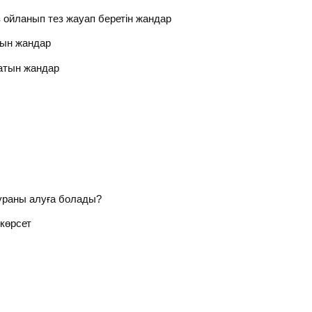
з ойланып тез жауап беретін жандар
тын жандар
атын жандар
гураны алуға болады?
 көрсет