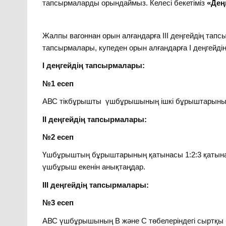
тапсырмаларды орындаймыз. Келесі бекетіміз
«Дең
Жалпы вагоннан орын алғандарға ІІІ деңгейдің тапс
тапсырмалары, купеден орын алғандарға І деңгейді
І деңгейдің тапсырмалары:
№1 есеп
АВС тікбұрышты үшбұрышының ішкі бұрыштарының б
ІІ деңгейдің тапсырмалары:
№2 есеп
Үшбұрыштың бұрыштарының қатынасы 1:2:3 қатын
үшбұрыш екенін анықтаңдар.
ІІІ деңгейдің тапсырмалары:
№3 есеп
АВС үшбұрышының В және С төбелеріндегі сыртқы