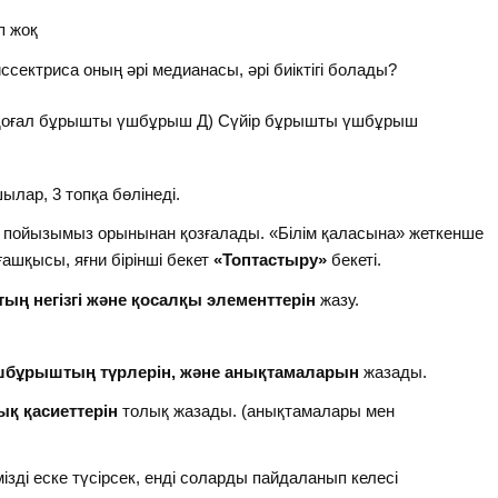
п жоқ
сектриса оның әрі медианасы, әрі биіктігі болады?
)доғал бұрышты үшбұрыш Д) Сүйір бұрышты үшбұрыш
ар, 3 топқа бөлінеді.
, пойызымыз орынынан қозғалады. «Білім қаласына» жеткенше
ашқысы, яғни бірінші бекет
«Топтастыру»
бекеті.
ң негізгі және қосалқы элементтерін
жазу.
шбұрыштың түрлерін, және анықтамаларын
жазады.
қ қасиеттерін
толық жазады. (анықтамалары мен
зді еске түсірсек, енді соларды пайдаланып келесі