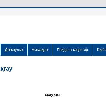
Денсаулық
Аспаздық
Пайдалы кеңестер
Тәрби
қтау
бын пысықтау»
Мақсаты: