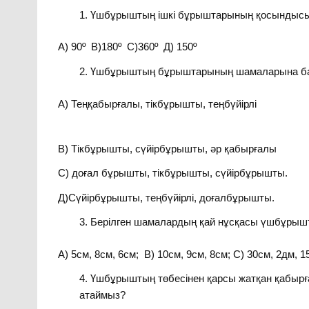
Үшбұрыштың ішкі бұрыштарының қосындысы
А) 90º В)180º С)360º Д) 150º
Үшбұрыштың бұрыштарының шамаларына бай
А) Теңқабырғалы, тікбұрышты, теңбүйірлі
В) Тікбұрышты, сүйірбұрышты, әр қабырғалы
С) доғал бұрышты, тікбұрышты, сүйірбұрышты.
Д)Сүйірбұрышты, теңбүйірлі, доғалбұрышты.
Берілген шамалардың қай нұсқасы үшбұрыш
А) 5см, 8см, 6см; В) 10см, 9см, 8см; С) 30см, 2дм, 1
Үшбұрыштың төбесінен қарсы жатқан қабырған
атаймыз?