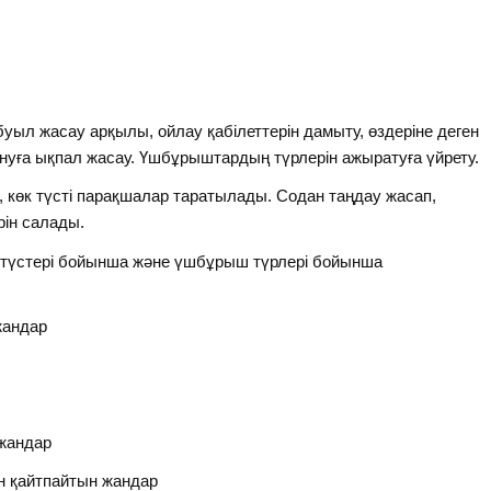
ыл жасау арқылы, ойлау қабілеттерін дамыту, өздеріне деген
 тануға ықпал жасау. Үшбұрыштардың түрлерін ажыратуға үйрету.
көк түсті парақшалар таратылады. Содан таңдау жасап,
рін салады.
 түстері бойынша және үшбұрыш түрлері бойынша
жандар
 жандар
нен қайтпайтын жандар