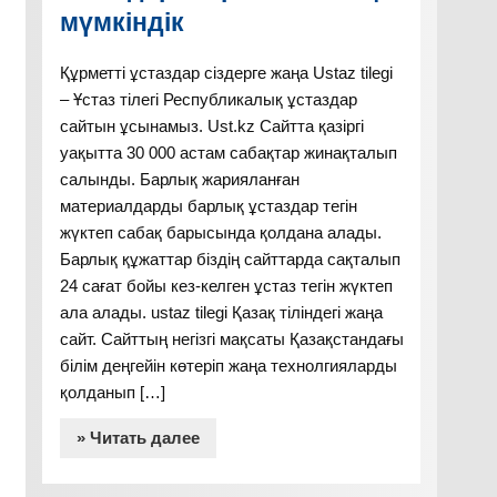
мүмкіндік
Құрметті ұстаздар сіздерге жаңа Ustaz tilegi
– Ұстаз тілегі Республикалық ұстаздар
сайтын ұсынамыз. Ust.kz Сайтта қазіргі
уақытта 30 000 астам сабақтар жинақталып
салынды. Барлық жарияланған
материалдарды барлық ұстаздар тегін
жүктеп сабақ барысында қолдана алады.
Барлық құжаттар біздің сайттарда сақталып
24 сағат бойы кез-келген ұстаз тегін жүктеп
ала алады. ustaz tilegi Қазақ тіліндегі жаңа
сайт. Сайттың негізгі мақсаты Қазақстандағы
білім деңгейін көтеріп жаңа технолгияларды
қолданып […]
» Читать далее