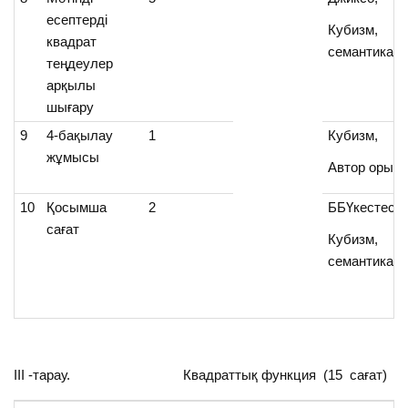
есептерді
Кубизм,
квадрат
семантикалы
теңдеулер
арқылы
шығару
9
4-бақылау
1
Кубизм,
жұмысы
Автор орын
10
Қосымша
2
ББҮкестесі,
сағат
Кубизм,
семантикалы
ІІІ -тарау. Квадраттық функция (15 сағат)