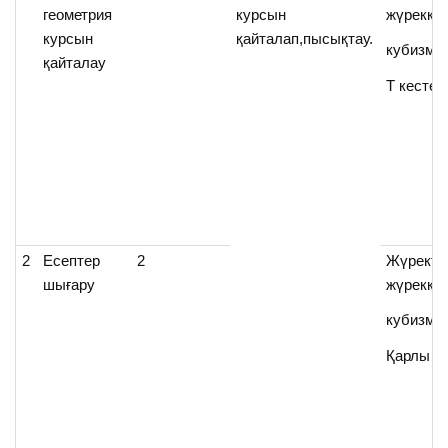
геометрия
курсын
жүрекке,
курсын
қайталап,пысықтау.
кубизм,
қайталау
Т кестес
2
Есептер
2
Жүректе
шығару
жүрекке,
кубизм,
Қарлы к