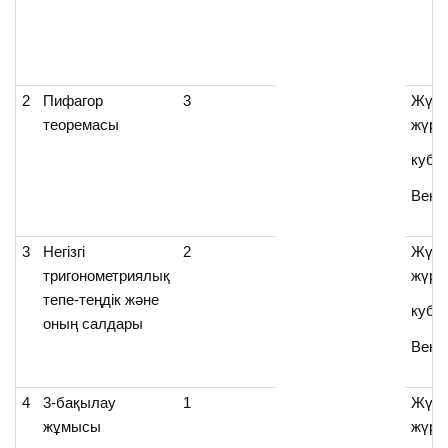
2
Пифагор
3
Жүре
теоремасы
жүре
куби
Венн
3
Негізгі
2
Жүре
тригонометриялық
жүре
тепе-теңдік және
куби
оның салдары
Венн
4
3-бақылау
1
Жүре
жұмысы
жүре