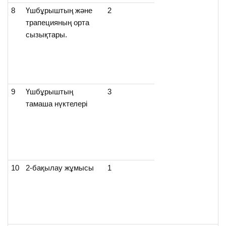
8
Үшбұрыштың және
2
трапецияның орта
сызықтары.
9
Үшбұрыштың
3
тамаша нүктелері
10
2-бақылау жұмысы
1