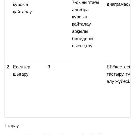
7-сыныптағы
диаграмасы
курсын
алгебра
қайталау
курсын
қайталау
арқылы
білімдерін
пысықтау.
2
Есептер
3
ББҮкестесі,т
шығару
тастыру, түрт
алу жүйесі.
І-тарау