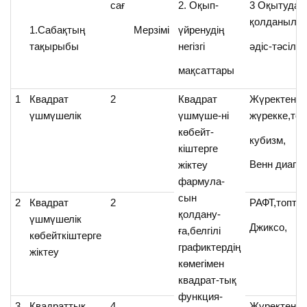
сағ
2. Оқып-
3 Оқытуда
қолданыла
1.Сабақтың
Мерзімі
үйренудің
тақырыбы
негізгі
әдіс-тәсілд
мақсаттары
1
Квадрат
2
Квадрат
Жүректен
үшмүшелік
үшмүше-ні
жүрекке,топ
көбейт-
кубизм,
кіштерге
Венн диагр
жіктеу
фармула-
сын
2
Квадрат
2
РАФТ,топтас
қолдану-
үшмүшелік
Джиксо,
ға,белгілі
көбейткіштерге
графиктердің
жіктеу
көмегімен
квадрат-тық
функция-
3
Квадраттық
4
Жүректен