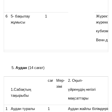
6
5- бақылау
1
Жүректе
жұмысы
жүрекке,
кубизм,
Венн ди
Аудан
(14 сағат)
сағ
Мер-
2. Оқып-
зімі
1.Сабақтың
үйренудің негізгі
тақырыбы
мақсаттары
1
Аудан туралы
1
Аудан жайлы білімдерін