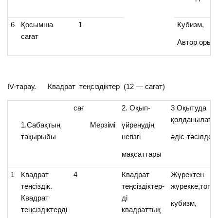
6
Қосымша
1
Кубизм,
сағат
Автор орын
ІV-тарау. Квадрат теңсіздіктер (12 — сағат)
сағ
2. Оқып-
3 Оқытуда
қолданылаты
1.Сабақтың
Мерзімі
үйренудің
тақырыбы
негізгі
әдіс-тәсілдер
мақсаттары
1
Квадрат
4
Квадрат
Жүректен
теңсіздік.
теңсіздіктер-
жүрекке,топт
Квадрат
ді
кубизм,
теңсіздіктерді
квадраттық