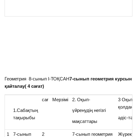
Геометрия 8-сынып І-ТОҚСАН
7-сынып геометрия курсын
қайталау( 4 сағат)
сағ
Мерзімі
2. Оқып-
3 Оқыту
қолданы
1.Сабақтың
үйренудің негізгі
тақырыбы
әдіс-тәс
мақсаттары
1
7-сынып
2
7-сынып геометрия
Жүректе