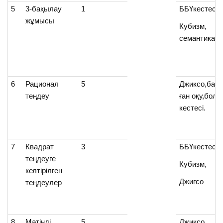
5
3-бақылау
1
ББҮкестесі,
жұмысы
Кубизм,
семантикалы
6
Рационал
5
Джиксо,бағы
теңдеу
ған оқу,болж
кестесі.
7
Квадрат
3
ББҮкестесі,
теңдеуге
Кубизм,
келтірілген
Джигсо
теңдеулер
8
Мәтінді
5
Джиксо,