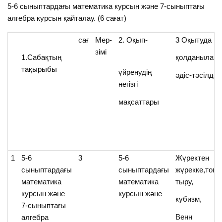
5-6 сыныптардағы математика курсын және 7-сыныптағы
алгебра курсын қайталау. (6 сағат)
сағ
Мер-
2. Оқып-
3 Оқытуда
зімі
1.Сабақтың
қолданылат
тақырыбы
үйренудің
әдіс-тәсілдер
негізгі
мақсаттары
1
5-6
3
5-6
Жүректен
сыныптардағы
сыныптардағы
жүрекке,топт
математика
математика
тыру,
курсын және
курсын және
кубизм,
7-сыныптағы
Венн
алгебра