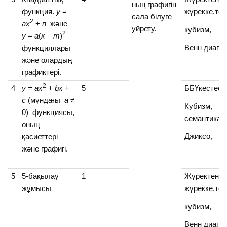
ның графигін
функция.
у
=
жүрекке,топ
сала білуге
2
ах
+
п
және
уйрету.
кубизм,
2
у
=
а
(
х
–
т
)
Венн диагр
функциялары
және олардың
графиктері.
2
4
у
=
ах
+
bx
+
5
ББҮкестесі,
c
(мұндағы
а
≠
Кубизм,
0) функциясы,
семантикал
оның
Джиксо,
қасиеттері
және графигі.
5
5-бақылау
1
Жүректен
жұмысы
жүрекке,топ
кубизм,
Венн диагр