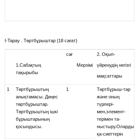
І-Тарау . Төртбұрыштар (18 сағат)
сағ
2. Оқып-
1.Сабақтың
Мерзімі
үйренудің негізгі
тақырыбы
мақсаттары
1
Төртбұрыштың
1
Төртбұрыш-тар
анықтамасы. Дөңес
және оның
төртбұрыштар.
түрлері-
Төртбұрыштың ішкі
мен,элемент-
бұрыштарының
терімен та-
қосындысы.
ныстыру.Олардың
қа-сиеттерін