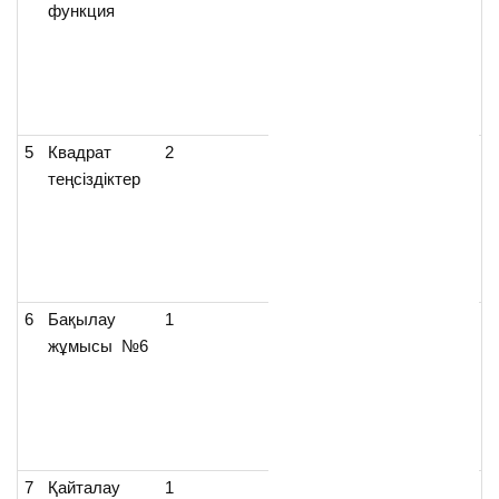
функция
ж
к
В
5
Квадрат
2
Б
теңсіздіктер
К
Д
6
Бақылау
1
Ж
жұмысы №6
ж
к
В
7
Қайталау
1