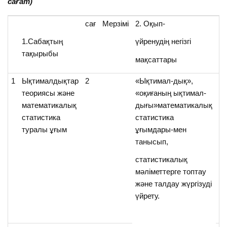
сағат)
сағ
Мерзімі
2. Оқып-
3
қ
1.Сабақтың
үйренудің негізгі
тақырыбы
әд
мақсаттары
1
Ықтималдықтар
2
«Ықтимал-дық»,
Ж
теориясы және
«оқиғаның ықтимал-
жү
математикалық
дығы»математикалық
ку
статистика
статистика
В
туралы ұғым
ұғымдары-мен
танысып,
Дж
статистикалық
мәліметтерге топтау
және талдау жүргізуді
үйрету.