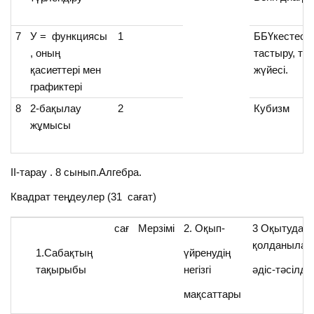
7
У = функциясы
1
ББҮкестесі,
, оның
тастыру, түр
қасиеттері мен
жүйесі.
графиктері
8
2-бақылау
2
Кубизм
жұмысы
ІІ-тарау . 8 сынып.Алгебра.
Квадрат теңдеулер (31 сағат)
сағ
Мерзімі
2. Оқып-
3 Оқытуда
қолданылат
1.Сабақтың
үйренудің
тақырыбы
негізгі
әдіс-тәсілде
мақсаттары