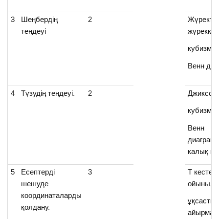
3
Шеңбердің
2
Жүректе
теңдеуі
жүрекке,
кубизм,
Венн ди
4
Түзудің теңдеуі.
2
Джиксо,т
кубизм,
Венн
диаграма
калық ка
5
Есептерді
3
Т кестесі
шешуде
ойыны,
координаталарды
ұқсастық
қолдану.
айырма