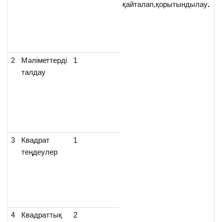
қайталап,қорытындылау
.
ұ
а
2
Мәліметтерді
1
Ж
талдау
ж
р
к
В
3
Квадрат
1
Б
теңдеулер
К
с
4
Квадраттық
2
Ж