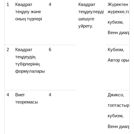
1
Квадрат
4
Квадрат
Жүректен
теңдеу және
теңдеулерді
жүрекке,топ
оның түрлері
шешуге
кубизм,
уйрету.
Венн диагр
2
Квадрат
6
Кубизм,
теңдеудің
Автор орын
түбірлерінің
формулалары
4
Виет
4
Джиксо,
теоремасы
топтастыру,
кубизм,
Венн диагр