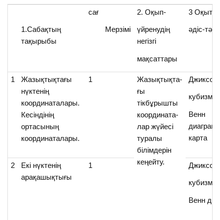
сағ
2. Оқып-
3 Оқыту
1.Сабақтың
Мерзімі
үйренудің
әдіс-тәс
тақырыбы
негізгі
мақсаттары
1
Жазықтықтағы
1
Жазықтықта-
Джиксо,т
нүктенің
ғы
кубизм,
координаталары.
тікбұрышты
Венн
Кесіндінің
координата-
диаграм
ортасының
лар жүйесі
карта
координаталары.
туралы
білімдерін
кеңейту.
2
Екі нүктенің
1
Джиксо,т
арақашықтығы
кубизм,
Венн ди