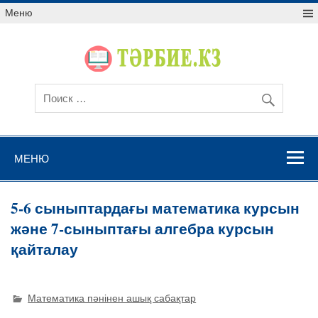
Меню
МЕНЮ
5-6 сыныптардағы математика курсын
және 7-сыныптағы алгебра курсын
қайталау
Математика пәнінен ашық сабақтар