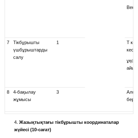
Венн
7
Тікбұрышты
1
Т кес
үшбұрыштарды
кесе
салу
ұқса
айы
8
4-бақылау
3
Алған
жұмысы
беред
Жазықтықтағы тікбұрышты координаталар
жүйесі (10-сағат)