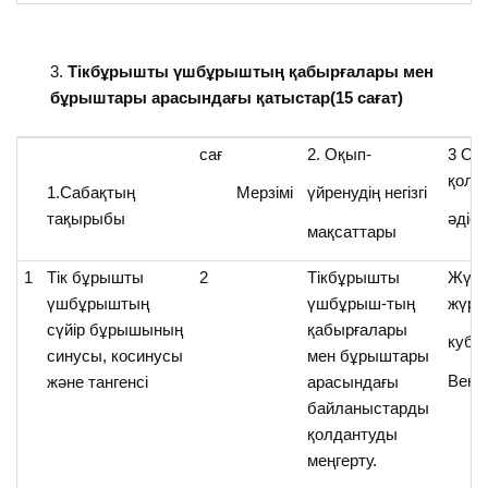
Тікбұрышты үшбұрыштың қабырғалары мен
бұрыштары арасындағы қатыстар(15 сағат)
сағ
2. Оқып-
3 Оқ
қолд
1.Сабақтың
Мерзімі
үйренудің негізгі
тақырыбы
әдіс-
мақсаттары
1
Тік бұрышты
2
Тікбұрышты
Жүре
үшбұрыштың
үшбұрыш-тың
жүре
сүйір бұрышының
қабырғалары
куби
синусы, косинусы
мен бұрыштары
Венн
және тангенсі
арасындағы
байланыстарды
қолдантуды
меңгерту.