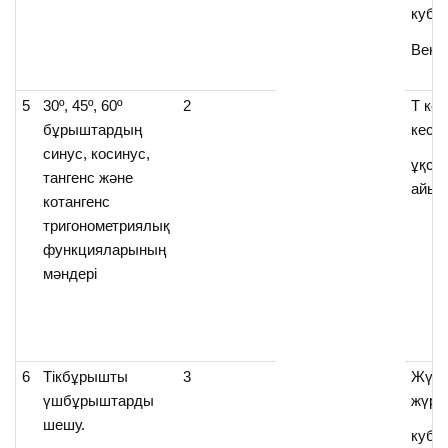
куби
Венн
5
30º, 45º, 60º
2
Т кес
бұрыштардың
кесе
синус, косинус,
ұқса
тангенс және
айы
котангенс
тригонометриялық
функцияларының
мәндері
6
Тікбұрышты
3
Жүре
үшбұрыштарды
жүре
шешу.
куби