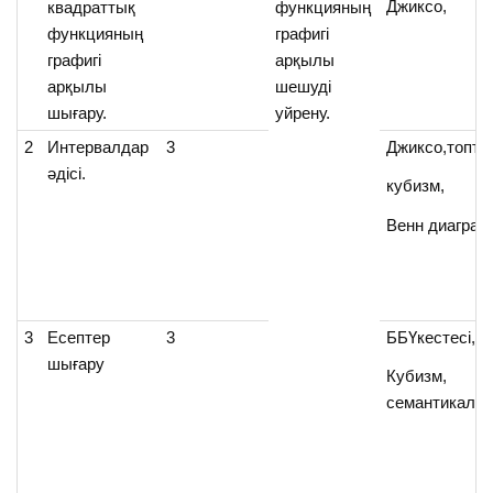
Джиксо,
квадраттық
функцияның
функцияның
графигі
графигі
арқылы
арқылы
шешуді
шығару.
уйрену.
2
Интервалдар
3
Джиксо,топта
әдісі.
кубизм,
Венн диагра
3
Есептер
3
ББҮкестесі,
шығару
Кубизм,
семантикалық