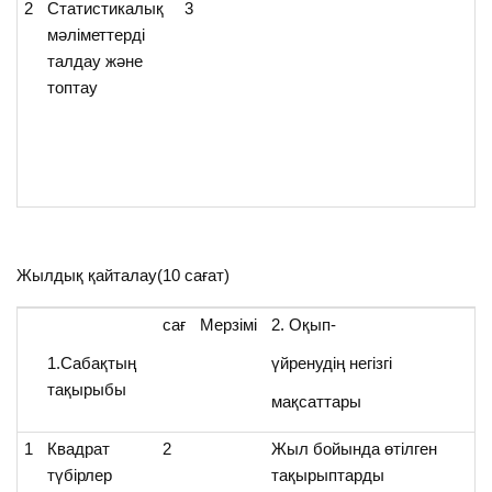
2
Статистикалық
3
Ж
мәліметтерді
жү
талдау және
ку
топтау
В
Жылдық қайталау(10 сағат)
сағ
Мерзімі
2. Оқып-
3
қ
1.Сабақтың
үйренудің негізгі
тақырыбы
ә
мақсаттары
1
Квадрат
2
Жыл бойында өтілген
Т
түбірлер
тақырыптарды
к