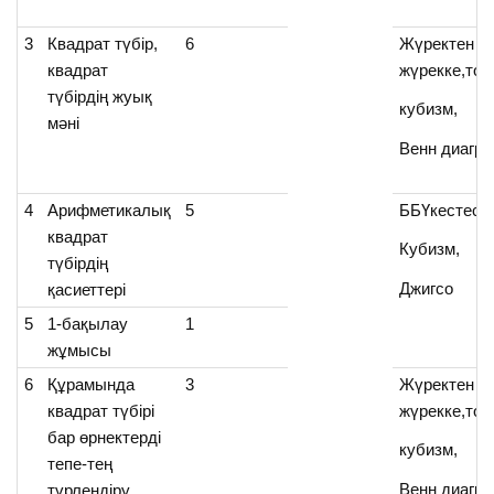
3
Квадрат түбір,
6
Жүректен
квадрат
жүрекке,топ
түбірдің жуық
кубизм,
мәні
Венн диагр
4
Арифметикалық
5
ББҮкестесі,
квадрат
Кубизм,
түбірдің
Джигсо
қасиеттері
5
1-бақылау
1
жұмысы
6
Құрамында
3
Жүректен
квадрат түбірі
жүрекке,топ
бар өрнектерді
кубизм,
тепе-тең
Венн диагр
түрлендіру