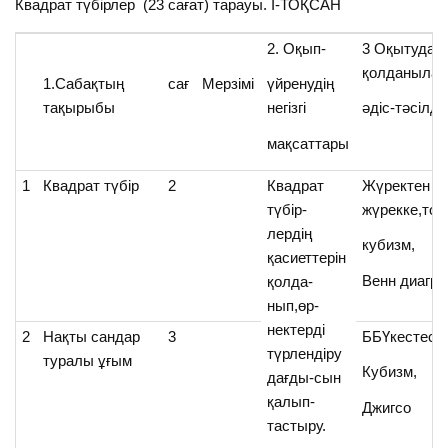
Квадрат түбірлер (23 сағат) тарауы. І-ТОҚСАН
2. Оқып-
3 Оқытуда
қолданыла
1.Сабақтың
сағ
Мерзімі
үйренудің
тақырыбы
негізгі
әдіс-тәсілд
мақсаттары
1
Квадрат түбір
2
Квадрат
Жүректен
түбір-
жүрекке,топ
лердің
кубизм,
қасиеттерін
Венн диагр
қолда-
нып,өр-
нектерді
2
Нақты сандар
3
ББҮкестесі,
түрлендіру
туралы ұғым
Кубизм,
дағды-сын
қалып-
Джигсо
тастыру.