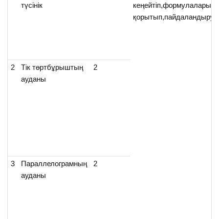
түсінік
кеңейтіп,формулаларын
қорытып,пайдаландыру
2
Тік төртбұрыштың
2
ауданы
3
Параллелограмның
2
ауданы