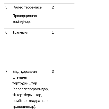
5
Фалес теоремасы.
2
Пропорционал
кесінділер.
6
Трапеция
1
7
Бізді қоршаған
3
әлемдегі
төртбұрыштар
(параллелограммдар,
тіктөртбұрыштар,
ромбтар, квадраттар,
трапециялар).