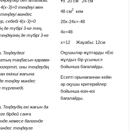
еңдеулер деп аталады.
Ұз 20 см 24 см
4(х-3)=0 теңдеуі мен
2
48 см
кем
 теңдеуі мәндес
р, себебі 4(х-3)=0
20х-24х=-48
ң де түбірі 3-ке тең,
4х=48
еңдеуінің де түбірі 3-ке
х=12 Жауабы: 12см
Оқушылар жұптарды «Екі
.
Теңдеудегі
жұлдыз бір ұсыныс»
штың таңбасын қарама-
бойынша бағалайды.
өзгертіп, оны теңдеудің
нан екінші жағына
Есепті орынағаннан кейін
де теңдеу мәндес
әр оқушы критерийлер
 түрленеді.
бойынша өзін-өзі
бағалайды.
.
Теңдеудің екі жағын да
ге бірдей санға
нде немесе бөлгенде
әндес теңдеуге