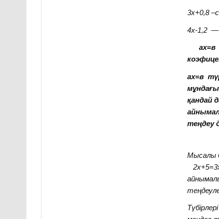
3х+0,8 –
4х-1
,
2
— 
ах
=
в
коэфице
ах=в
тү
мұндағы 
қандай д
айныма
теңдеу 
Мысалы 
2х+5=3х-
айнымал
теңдеуле
Түбірлер