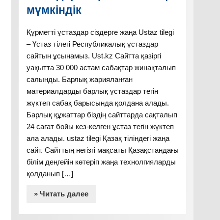
мүмкіндік
Құрметті ұстаздар сіздерге жаңа Ustaz tilegi
– Ұстаз тілегі Республикалық ұстаздар
сайтын ұсынамыз. Ust.kz Сайтта қазіргі
уақытта 30 000 астам сабақтар жинақталып
салынды. Барлық жарияланған
материалдарды барлық ұстаздар тегін
жүктеп сабақ барысында қолдана алады.
Барлық құжаттар біздің сайттарда сақталып
24 сағат бойы кез-келген ұстаз тегін жүктеп
ала алады. ustaz tilegi Қазақ тіліндегі жаңа
сайт. Сайттың негізгі мақсаты Қазақстандағы
білім деңгейін көтеріп жаңа технолгияларды
қолданып […]
» Читать далее