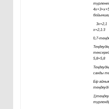
түрленед
4х+3=х
бойынша;
3х=2,1 
х=2,1:
0
,7-теңд
Теңдеуді
тексерей
5,8=5,8
Теңдеуді
санды те
Бір айн
теңдеуді
1)теңдеу
түрленді