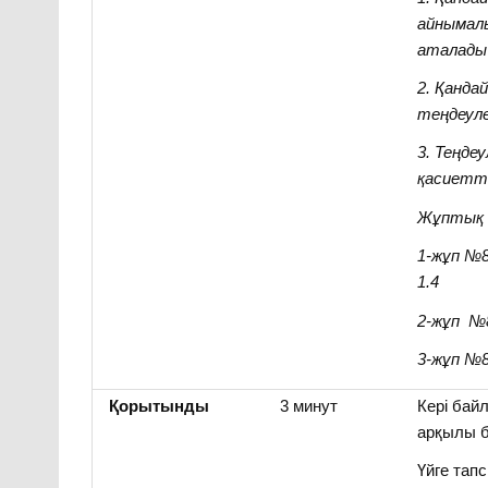
айнымал
аталады
2. Қанда
теңдеул
3. Теңдеу
қасиетте
Жұптық
1-жұп №
1.4
2-жұп №
3-жұп №
Қорытынды
3 минут
Кері бай
арқылы б
Үйге тап