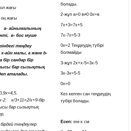
болады.
сол жағы
2-жұп а=0 в≠0 0х=в
оң жағы
7х+3=7х+5
 а- айнымалының
7х-7х=5-3
нті, в- бос мүше
0х=2 Теңдеудің түбірі
ріндегі теңдеу
болмайды
х-айн малы, а және b-
а бір сандар бір
3-жұп 2х+х-5=3х-5
лысы бар сызықтық
3х-3х=5-5
деп аталады.
0х=0
0,9х=4,5.
Кез келген сан теңдеудің
2. х/3+11=2/х+9-бір
түбірі болады.
ысы бар сызықтық
р.
Есеп:
ені-х см
і бірдей теңдеулер