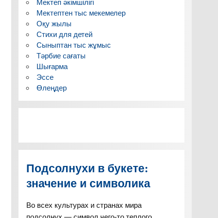
Мектеп әкімшілігі
Мектептен тыс мекемелер
Оқу жылы
Стихи для детей
Сыныптан тыс жұмыс
Тәрбие сағаты
Шығарма
Эссе
Өлеңдер
Подсолнухи в букете:
значение и символика
Во всех культурах и странах мира
подсолнух — символ чего-то теплого,