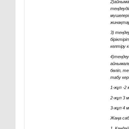
2)айныма
теңдеуді
мүшелерд
жинақтау
3) теңде
біріктірі
келтіру к
4)теңдеуд
айнымал
бөліп, те
табу кер
1-жұп -2
2-жұп 3 
3-жұп 4 
Жаңа са
1. Қанда