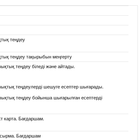
қтық теңдеу
тық теңдеу тақырыбын меңгерту
ықтық теңдеу біледі және айтады.
зықтық теңдеулерді шешуге есептер шығарады.
зықтық теңдеу бойынша шығарылған есептерді
т карта. Бағдаршам.
апсырма. Бағдаршам