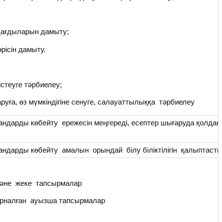
дағдыларын дамыту;
рісін дамыту.
стеуге тәрбиелеу;
руға, өз мүмкіндігіне сенуге, салауаттылыққа тәрбиелеу
ндарды көбейту ережесін меңгереді, есептер шығаруда қолдан
андарды көбейту амалын орындай білу біліктілігін қалыптаст
әне жеке тапсырмалар
рналған ауызша тапсырмалар