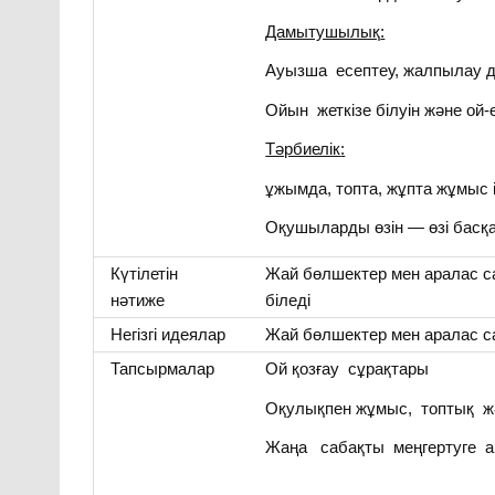
Дамытушылық
:
Ауызша есептеу, жалпылау 
Ойын жеткізе білуін және ой-ө
Тәрбиелік
:
ұжымда, топта, жұпта жұмыс і
Оқушыларды өзін — өзі басқа
Күтілетін
Жай бөлшектер мен аралас са
нәтиже
біледі
Негізгі идеялар
Жай бөлшектер мен аралас с
Тапсырмалар
Ой қозғау сұрақтары
Оқулықпен жұмыс, топтық ж
Жаңа сабақты меңгертуге а