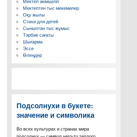
Мектеп әкімшілігі
Мектептен тыс мекемелер
Оқу жылы
Стихи для детей
Сыныптан тыс жұмыс
Тәрбие сағаты
Шығарма
Эссе
Өлеңдер
а
ыру
Подсолнухи в букете:
значение и символика
Во всех культурах и странах мира
подсолнух — символ чего-то теплого,