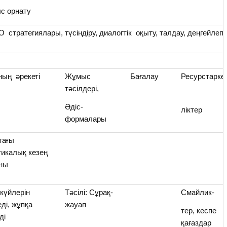
ыс орнату
ТО стратегиялары, түсіндіру, диалогтік оқыту, талдау, деңгейлеп
 әрекеті
Жұмыс
Бағалау
Ресурстаркөр
тәсілдері,
Әдіс-
ліктер
формалары
тағы
тикалық кезең
ны
-күйлерін
Тәсілі: Сұрақ-
Смайлик-
еді, жұпқа
жауап
тер, кеспе
ді
қағаздар