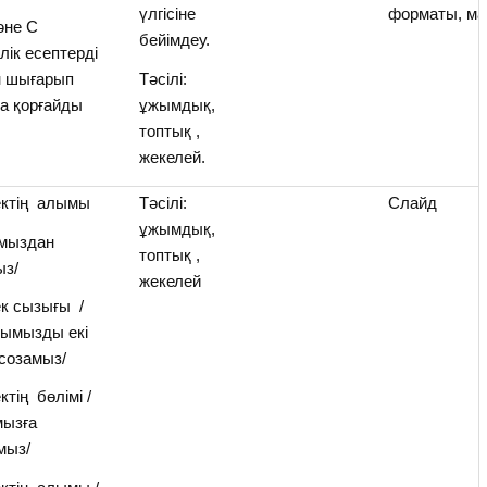
үлгісіне
форматы, ма
әне С
бейімдеу.
лік есептерді
н шығарып
Тәсілі:
да қорғайды
ұжымдық,
топтық ,
жекелей.
ктің алымы
Тәсілі:
Слайд
ұжымдық,
ымыздан
топтық ,
ыз/
жекелей
к сызығы /
лымызды екі
 созамыз/
тің бөлімі /
ызға
мыз/