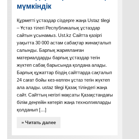
мүмкіндік
Құрметті ұстаздар сіздерге жаңа Ustaz tilegi
– Ұстаз тілегі Республикалық ұстаздар
сайтын ұсынамыз. Ust.kz Сайтта қазіргі
уақытта 30 000 астам сабақтар жинақталып
реттер
салынды. Барлық жарияланған
материалдарды барлық ұстаздар тегін
жүктеп сабақ барысында қолдана алады.
Барлық құжаттар біздің сайттарда сақталып
24 сағат бойы кез-келген ұстаз тегін жүктеп
ала алады. ustaz tilegi Қазақ тіліндегі жаңа
сайт. Сайттың негізгі мақсаты Қазақстандағы
білім деңгейін көтеріп жаңа технолгияларды
қолданып […]
» Читать далее