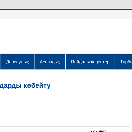
Денсаулық
Аспаздық
Пайдалы кеңестер
Тәрби
ндарды көбейту
5 сынып