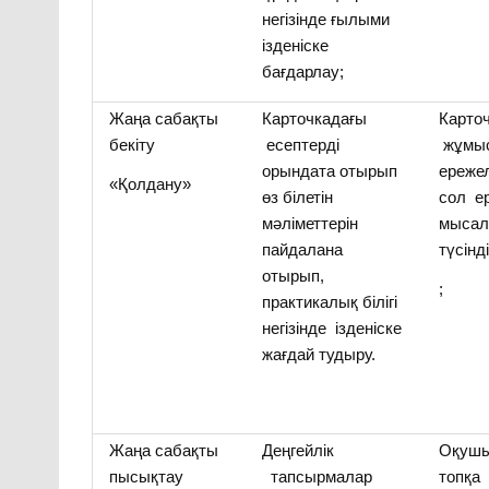
негізінде ғылыми
ізденіске
бағдарлау;
Жаңа сабақты
Карточкадағы
Карто
бекіту
есептерді
жұмыс
орындата отырып
ережел
«Қолдану»
өз білетін
сол е
мәліметтерін
мысал
пайдалана
түсінд
отырып,
;
практикалық білігі
негізінде ізденіске
жағдай тудыру.
Жаңа сабақты
Деңгейлік
Оқушы
пысықтау
тапсырмалар
топқа