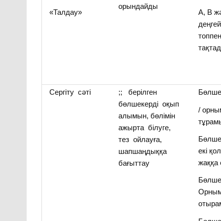
орындайды
«Талдау»
А, В ж
деңгей
топпе
тақта
Сергіту сәті
;; берілген
Бөлше
бөлшекерді оқып
/ орн
алымын, бөлімін
тұрам
ажырта білуге,
Бөлше
тез ойлауға,
екі қо
шапшаңдыққа
жаққа
бағыттау
Бөлшек
Орным
отыра