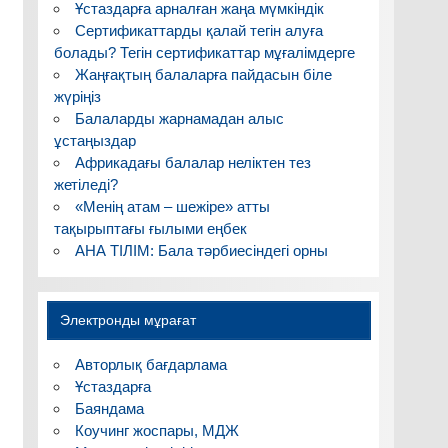
Ұстаздарға арналған жаңа мүмкіндік
Сертификаттарды қалай тегін алуға
болады? Тегін сертификаттар мұғалімдерге
Жаңғақтың балаларға пайдасын біле
жүріңіз
Балаларды жарнамадан алыс
ұстаңыздар
Африкадағы балалар неліктен тез
жетіледі?
«Менің атам – шежіре» атты
тақырыптағы ғылыми еңбек
АНА ТІЛІМ: Бала тәрбиесіндегі орны
нда
Электронды мұрағат
Авторлық бағдарлама
Ұстаздарға
Баяндама
Коучинг жоспары, МДЖ