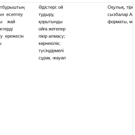
ртбұрыштың
Әдістері: ой
Оқулық, тіре
ын есептеу
тудыру,
сызбалар А
лы жай
қорытынды
форматы, ма
ктерді
ойға жетелер
ту ережесін
пікір алмасу;
ы
көрнекілік;
түсіндірмелі
сұрақ -жауап