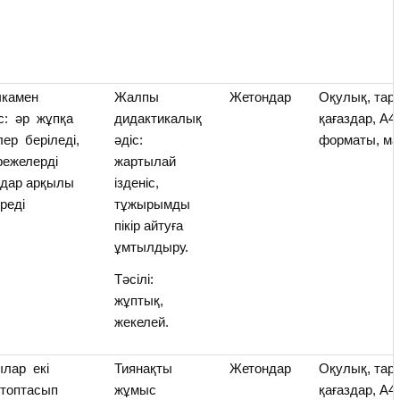
чкамен
Жалпы
Жетондар
Оқулық, тар
: әр жұпқа
дидактикалық
қағаздар, А4
ер беріледі,
әдіс:
форматы, ма
режелерді
жартылай
дар арқылы
ізденіс,
іреді
тұжырымды
пікір айтуға
ұмтылдыру.
Тәсілі:
жұптық,
жекелей.
лар екі
Тиянақты
Жетондар
Оқулық, тар
 топтасып
жұмыс
қағаздар, А4