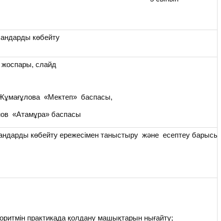
сандарды көбейту
 жоспары, слайд
.Жұмағұлова «Мектеп» баспасы,
нов «Атамұра» баспасы
андарды көбейту ережесімен таныстыру және есептеу барысы
оритмін практикада қолдану машықтарын нығайту;