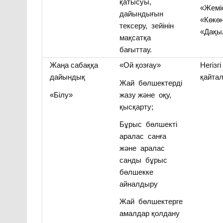
қатысуы,
«Жемі
дайындығын
«Көкөн
тексеру, зейінін
«Дақы
мақсатқа
бағыттау.
Жаңа сабаққа
«Ой қозғау»
Негізг
дайындық
қайта
Жай бөлшектерді
«Білу»
жазу және оқу,
қысқарту;
Бұрыс бөлшекті
аралас санға
және аралас
санды бұрыс
бөлшекке
айналдыру
Жай бөлшектерге
амалдар қолдану