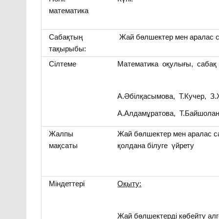
математика
Сабақтың
Жай бөлшектер мен аралас 
тақырыбы:
Сілтеме
Математика оқулығы, сабақ
А.Әбілқасымова, Т.Кучер, З
А.Алдамұратова, Т.Байшола
Жалпы
Жай бөлшектер мен аралас с
мақсаты
қолдана білуге үйрету
Міндеттері
Оқыту
:
Жай бөлшектерді көбейту алг