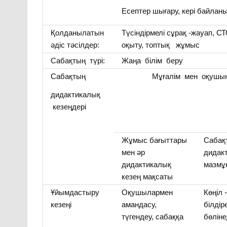
Есептер шығару, кері байлан
Қолданылатын
Түсіндірмелі сұрақ -жауап, С
әдіс тәсілдер:
оқыту, топтық жұмыс
Сабақтың түрі:
Жаңа білім беру
Сабақтың
Мұғалім мен оқушының
дидактикалық
кезеңдері
Жұмыс бағыттары
Сабақ
мен әр
дидак
дидактикалық
мазмұ
кезең мақсаты
Ұйымдастыру
Оқушылармен
Көңіл 
кезеңі
амандасу,
білдір
түгендеу, сабаққа
бөліне