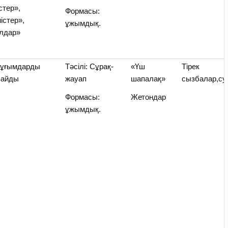
стер»,
Формасы:
істер»,
ұжымдық.
лдар»
і ұғымдарды
Тәсілі: Сұрақ-
«Үш
Тірек
лайды
жауап
шапалақ»
сызбалар,су
Формасы:
Жетондар
ұжымдық.