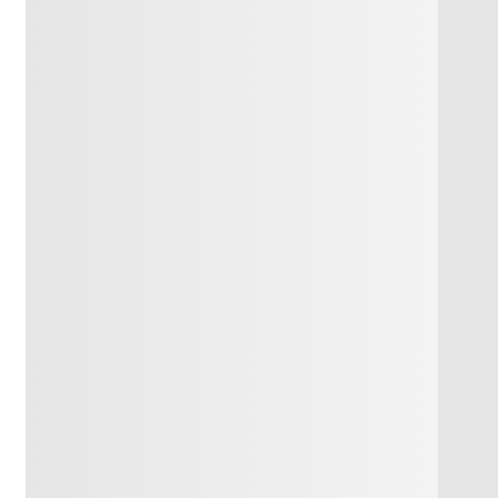
атпа
ркер
атпа