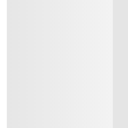
к
4
ркер