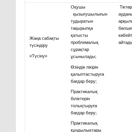
Оқушы
Тіктө
қызығушылығын
аудан
тудыратын
арқы
тақырыпқа
бөлше
қатысты
көбей
Жаңа сабақты
проблемалық
айтад
түсіндіру
сұрақтар
«Түсіну»
ұсынылады;
Өзіндік пікірін
қалыптастыруға
бағдар беру;
Практикалық
біліктерін
толықтыруға
бағдар беру;
Практикалық
құндылықтары