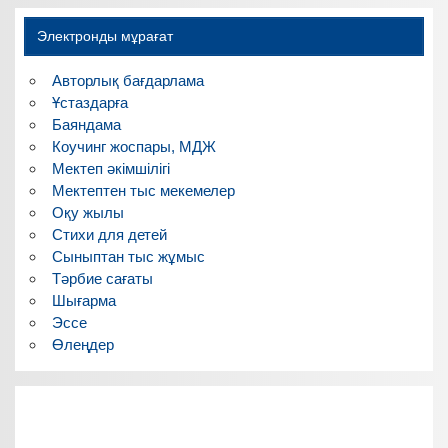
Электронды мұрағат
Авторлық бағдарлама
Ұстаздарға
Баяндама
Коучинг жоспары, МДЖ
Мектеп әкімшілігі
Мектептен тыс мекемелер
Оқу жылы
Стихи для детей
Сыныптан тыс жұмыс
Тәрбие сағаты
Шығарма
Эссе
Өлеңдер