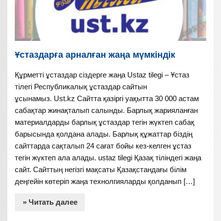
Ұстаздарға арналған жаңа мүмкіндік
Құрметті ұстаздар сіздерге жаңа Ustaz tilegi – Ұстаз
тілегі Республикалық ұстаздар сайтын
ұсынамыз. Ust.kz Сайтта қазіргі уақытта 30 000 астам
сабақтар жинақталып салынды. Барлық жарияланған
материалдарды барлық ұстаздар тегін жүктеп сабақ
барысында қолдана алады. Барлық құжаттар біздің
сайттарда сақталып 24 сағат бойы кез-келген ұстаз
тегін жүктеп ала алады. ustaz tilegi Қазақ тіліндегі жаңа
сайт. Сайттың негізгі мақсаты Қазақстандағы білім
деңгейін көтеріп жаңа технолгияларды қолданып […]
» Читать далее