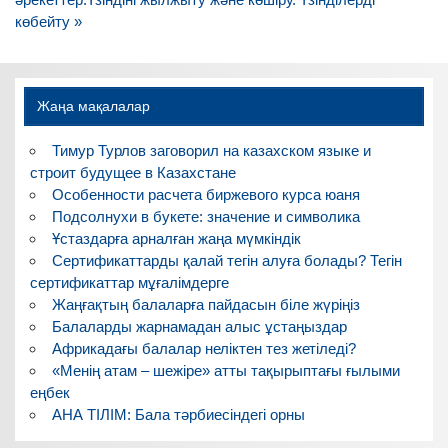
көбейту »
Жаңа мақалалар
Тимур Турлов заговорил на казахском языке и
строит будущее в Казахстане
Особенности расчета биржевого курса юаня
Подсолнухи в букете: значение и символика
Ұстаздарға арналған жаңа мүмкіндік
Сертификаттарды қалай тегін алуға болады? Тегін
сертификаттар мұғалімдерге
Жаңғақтың балаларға пайдасын біле жүріңіз
Балаларды жарнамадан алыс ұстаңыздар
Африкадағы балалар неліктен тез жетіледі?
«Менің атам – шежіре» атты тақырыптағы ғылыми
еңбек
АНА ТІЛІМ: Бала тәрбиесіндегі орны