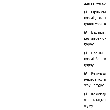
жаттығулар.p
Ø Орнымызда
көзімізді алыс 
қадап ұзақ қар
Ø Басымызды
көзімізбен оңға
қарау.
Ø Басымызды
көзімізбен жоғ
қарау.
Ø Көзімізді қ
немесе қолым
жауып тұру.
Ø Көзімізді жи
жыпылықтаты
жұму.