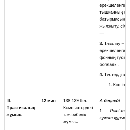
ерекшеленген 
тышқанның со
батырмасын б
жылжыту, сілте
—
3.
Тазалау –
ерекшеленген 
фонның түсіме
боялады.
4.
Түстерді ай
Көшіру.
IІІ.
12 мин
138-139 бет.
А деңгейі
Практикалық
Компьютердегі
1.
Paint-те 
жұмыс.
тәжірибелік
құжат құрыңда
жұмыс.