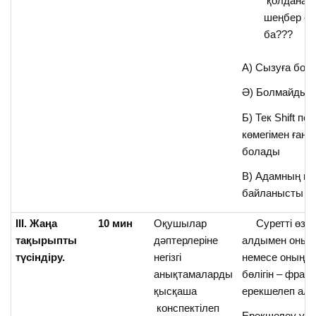
қолдана 
шеңбер сы
ба???
А) Сызуға бол
Ә) Болмайды
Б) Тек Shift пер
көмегімен ғана
болады
В) Адамның мүм
байланысты
III. Жаңа
10 мин
Оқушылар
Суретті өзгер
тақырыпты
дәптерлеріне
алдымен оны т
түсіндіру.
негізгі
немесе оның қа
анықтамаларды
бөлігін – фрагм
қысқаша
ерекшелеп ала
конспектілеп
Ерекшелеу үші