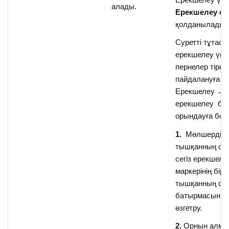
алады.
Ерекшелеу с
қолданылады.
Суретті тұтаст
ерекшелеу үшін
пернелер тірке
пайдалануға н
Ерекшелеу → 
ерекшелеу бұ
орындауға бол
1.
Мөлшерді өз
тышқанның сіл
сегіз ерекшеле
маркерінің бірі
тышқанның со
батырмасын б
өзгетру.
2.
Орнын алма