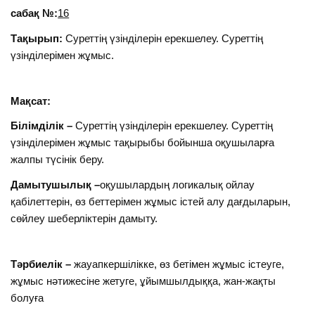
сабақ №:
16
Тақырып:
Суреттің үзінділерін ерекшелеу. Суреттің
үзінділерімен жұмыс.
Мақсат:
Білімділік –
Суреттің үзінділерін ерекшелеу. Суреттің
үзінділерімен жұмыс тақырыбы бойынша оқушыларға
жалпы түсінік беру.
Дамытушылық –
оқушылардың логикалық ойлау
қабілеттерін, өз беттерімен жұмыс істей алу дағдыларын,
сөйлеу шеберліктерін дамыту.
Тәрбиелік –
жауапкершілікке, өз бетімен жұмыс істеуге,
жұмыс нәтижесіне жетуге, ұйымшылдыққа, жан-жақты
болуға