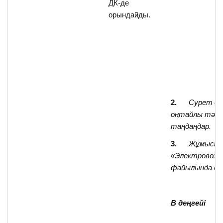
ДК-де
орындайды.
2.
Сурет са
оңтайлы тәсіл
таңдаңдар.
3.
Жұмыст
«Электровоз»
файылында са
В деңгейі