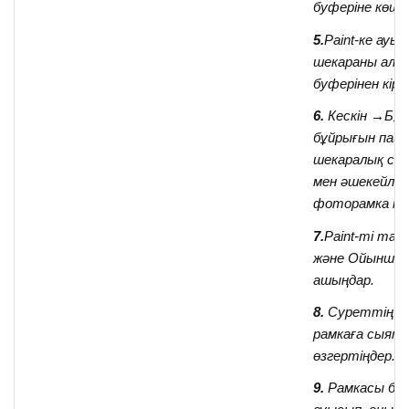
буферіне көшір
5.
Paint-ке ауыс
шекараны алм
буферінен кірі
6.
Кескін →Бұр
бұйрығын пайд
шекаралық сы
мен әшекейле
фоторамка құ
7.
Paint-ті тағ
және Ойыншы
ашыңдар.
8.
Суреттің м
рамкаға сыят
өзгертіңдер.
9.
Рамкасы бар