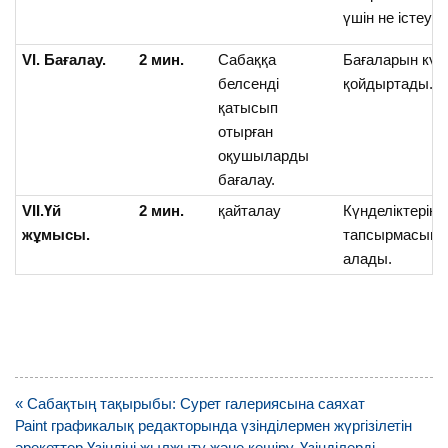
үшін не істеу к
VI. Бағалау.
2 мин.
Сабаққа
Бағаларын күнд
белсенді
қойдыртады.
қатысып
отырған
оқушыларды
бағалау.
V
II
.Үй
2 мин.
қайталау
Күнделіктеріне
жұмысы.
тапсырмасын 
алады.
Навигация
« Сабақтың тақырыбы: Сурет галериясына саяхат
по
Раіnt графикалық редакторында үзінділермен жүргізілетін
записям
әрекеттер.Үзіндіні жылжыту және көшіру. Үзінділерді