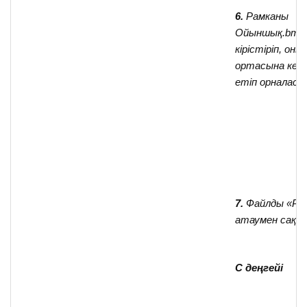
6.
Рамканы
Ойыншық.bmp
кірістіріп, он
ортасына кел
етіп орналас
7.
Файлды «Рам
атаумен сақт
С деңгейі