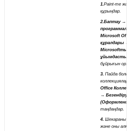
1.
Paint-те жа
құрыңдар.
2.Баптау → 
программала
Microsoft Offi
құралдары →
Microsoftтың
ұйымдастыр
бұйрығын орын
3.
Пайда болға
коллекциялар т
Office Колле
→
Безендіру
(Оформление
таңдаңдар.
4.
Шекараны т
және оны алма