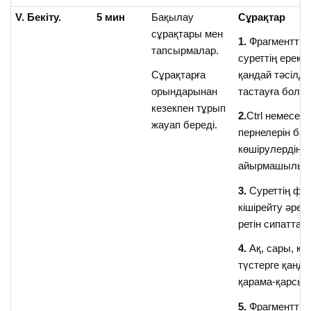
V. Бекіту.
5
мин
Бақылау
Сұрақтар
сұрақтары мен
1.
Фрагменттің 
тапсырмалар.
суреттің ерекш
Сұрақтарға
қандай тәсілд
орындарынан
тастауға бола
кезекпен тұрып
2.
Ctrl немесе Sh
жауап береді.
пернелерін б
көшірулердің бі
айырмашылығы
3.
Суреттің фра
кішірейту әреке
ретін сипаттаң
4.
Ақ, сары, қ
түстерге қанда
қарама-қарсы?
5.
Фрагментті 9