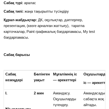
Сабақ түрі
: аралас
Сабақ типі:
жаңа тақырыпты түсіндіру
Құрал-жабдықтар:
ДК, оқулықтар, дәптерлер,
презентация, (көзге арналған жаттығу), таратпа
карточкалар, Paint графикалық бағдарламасы, My test
бағдарламасы.
Сабақ барысы
Сабақ
Бөлінген
Мұғалімнің іс
Оқушыларды
кезеңдері
уақыт
— әрекеттері
іс — әрекеттер
І.
2 мин
Амандасу.
Амандасады. К
Оқушыларды
сабақта жоқ 
түгендеу.
айтады.
Ұйымдастыру