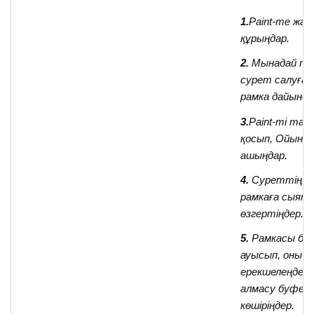
1.
Paint-те жа
құрыңдар.
2.
Мынадай тү
сурет салуға 
рамка дайында
3.
Paint-ті тағы
қосып, Ойынш
ашыңдар.
4.
Суреттің м
рамкаға сыят
өзгертіңдер.
5.
Рамкасы бар
ауысып, оны
ерекшелеңдер 
алмасу буфері
көшіріңдер.