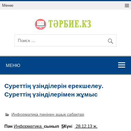
Меню
МЕНЮ
Суреттің үзінділерін ерекшелеу.
Суреттің үзінділерімен жұмыс
Информатика пәнінен ашық сабақтар
Пән
Информатика
сынып
5
Күн
і
28.1
2
.13 ж.