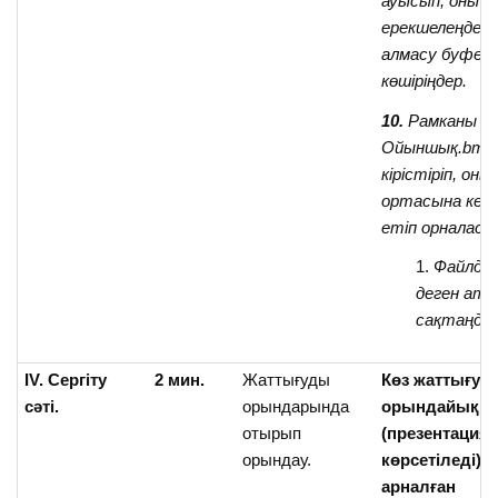
ауысып, оны
ерекшелеңдер 
алмасу буфері
көшіріңдер.
10.
Рамканы
Ойыншық.bmp
кірістіріп, он
ортасына кел
етіп орналас
Файлды
деген ата
сақтаңдар
ІV. Сергіту
2 мин.
Жаттығуды
Көз жаттығуы
сәті.
орындарында
орындайық.
отырып
(презентация
орындау.
көрсетіледі)
К
арналған