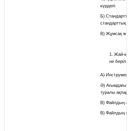
күрделі
Б) Стандартты
стандарттық е
В) Жұмсақ жән
Жай-күй
не берілед
А) Инструмент
Ә) Ағымдағы 
туралы ақпара
В) Файлдың а
В) Файлдың кө