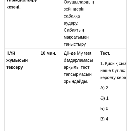
Оқушылардың
кезеңі.
зейіндерін
сабаққа
аудару.
Сабақтың
мақсатымен
таныстыру.
ІІ.Үй
10 мин.
ДК-де My test
Тест.
жұмысын
бағдарламасы
1. Қисық сызы
тексеру
арқылы тест
неше бүгіліс с
тапсырмасын
көрсету керек?
орындайды.
А) 2
Ә) 1
Б) 0
В) 4