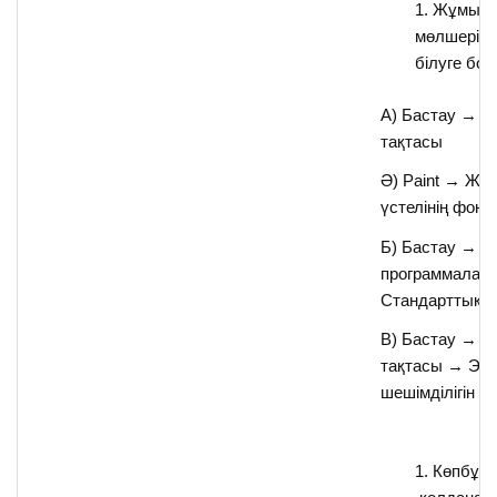
Жұмыс ү
мөлшерін 
білуге бо
А) Бастау → Б
тақтасы
Ә) Paint → Жұ
үстелінің фоны
Б) Бастау → Б
программалар
Стандарттық →
В) Бастау → Б
тақтасы → Эк
шешімділігін б
Көпбұр