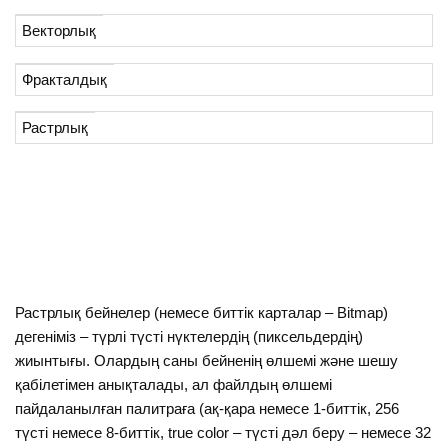
Векторлық
Фракталдық
Растрлық
Растрлық бейнелер (немесе биттік карталар – Bitmap)
дегеніміз – түрлі түсті нүктелердің (пиксельдердің)
жиынтығы. Олардың саны бейненің өлшемі және шешу
қабілетімен анықталады, ал файлдың өлшемі
пайдаланылған палитраға (ақ-қара немесе 1-биттік, 256
түсті немесе 8-биттік, true color – түсті дәл беру – немесе 32