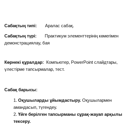
Сабақтың типі:
Аралас сабақ.
Сабақтың түрі:
Практикум элементтерінің көмегімен
демонстрациялау, бая
Көрнекі құралдар:
Компьютер, PowerPoint слайдтары,
үлестірме тапсырмалар, тест.
Сабақ барысы:
Оқушыларды ұйымдастыру.
Оқушылармен
амандасып, түгендеу.
Үйге берілген тапсырманы сұрақ-жауап арқылы
тексеру.