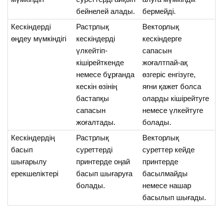
бейнелей алады.
бермейді.
Кескіндерді
Растрлық
Векторлық
өңдеу мүмкіндігі
кескіндерді
кескіндерге
үлкейтіп-
сапасын
кішірейткенде
жоғалтпай-ақ
немесе бұрғанда
өзгеріс енгізуге,
кескін өзінің
яғни қажет болса
бастапқы
оларды кішірейтуге
сапасын
немесе үлкейтуге
жоғалтады.
болады.
Кескіндердің
Растрлық
Векторлық
басып
суреттерді
суреттер кейде
шығарылу
принтерде оңай
принтерде
ерекшеліктері
басып шығаруға
басылмайды
болады.
немесе нашар
басылып шығады.