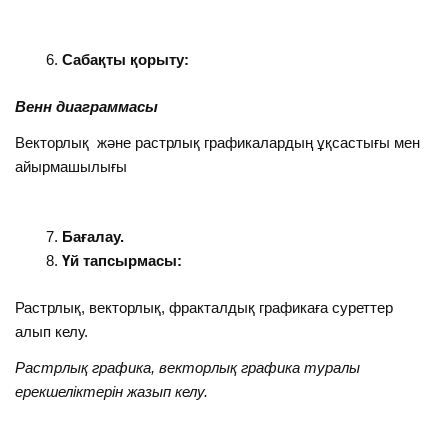
Сабақты қорыту:
Венн диаграммасы
Векторлық және растрлық графикалардың ұқсастығы мен
айырмашылығы
Бағалау.
Үй тапсырмасы:
Растрлық, векторлық, фракталдық графикаға суреттер
алып келу.
Растрлық графика, векторлық графика туралы
ерекшеліктерін жазып келу.