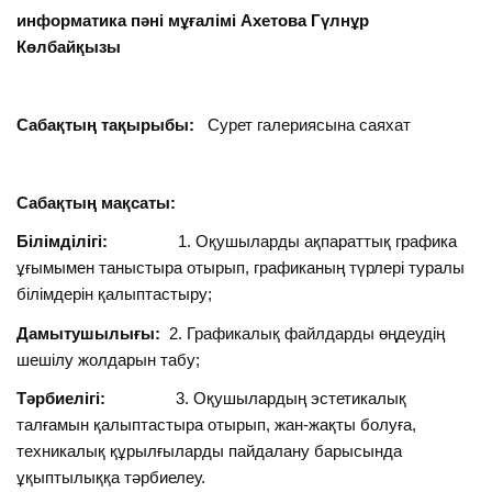
информатика пәні мұғалімі Ахетова Гүлнұр
Көлбайқызы
Сабақтың тақырыбы:
Сурет галериясына саяхат
Сабақтың мақсаты:
Білімділігі:
1. Оқушыларды ақпараттық графика
ұғымымен таныстыра отырып, графиканың түрлері туралы
білімдерін қалыптастыру;
Дамытушылығы:
2. Графикалық файлдарды өңдеудің
шешілу жолдарын табу;
Тәрбиелігі:
3. Оқушылардың эстетикалық
талғамын қалыптастыра отырып, жан-жақты болуға,
техникалық құрылғыларды пайдалану барысында
ұқыптылыққа тәрбиелеу.