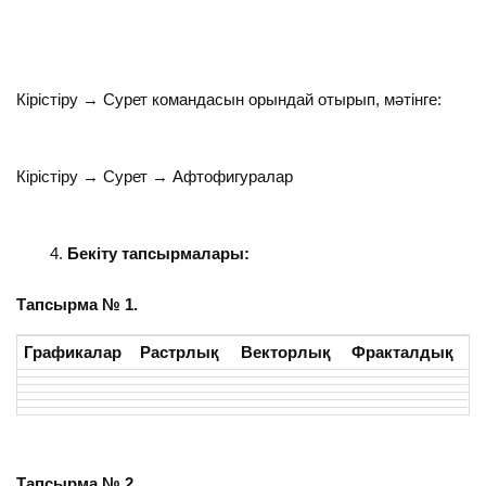
Кірістіру → Сурет командасын орындай отырып, мәтінге:
Кірістіру → Сурет → Афтофигуралар
Бекіту тапсырмалары:
Тапсырма № 1.
Графикалар
Растрлық
Векторлық
Фракталдық
Тапсырма № 2.