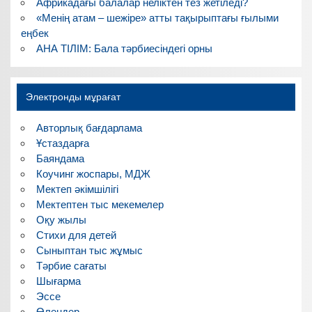
Африкадағы балалар неліктен тез жетіледі?
«Менің атам – шежіре» атты тақырыптағы ғылыми
еңбек
АНА ТІЛІМ: Бала тәрбиесіндегі орны
Электронды мұрағат
Авторлық бағдарлама
Ұстаздарға
Баяндама
Коучинг жоспары, МДЖ
Мектеп әкімшілігі
Мектептен тыс мекемелер
Оқу жылы
Стихи для детей
Сыныптан тыс жұмыс
Тәрбие сағаты
Шығарма
Эссе
Өлеңдер