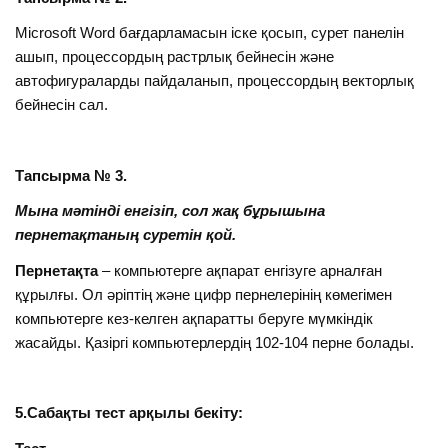
Microsoft Word бағдарламасын іске қосып, сурет панелін
ашып, процессордың растрлық бейнесін және
автофигураларды пайдаланып, процессордың векторлық
бейнесін сал.
Тапсырма № 3.
Мына мәтінді енгізіп, сол жақ бұрышына
пернетақтаның суретін қой.
Пернетақта
– компьютерге ақпарат енгізуге арналған
құрылғы. Ол әріптің және цифр пернелерінің көмегімен
компьютерге кез-келген ақпаратты беруге мүмкіндік
жасайды. Қазіргі компьютерлердің 102-104 перне болады.
5.Сабақты тест арқылы бекіту: