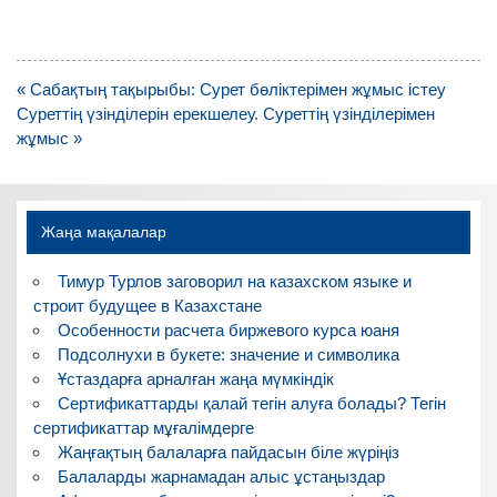
Навигация
« Сабақтың тақырыбы: Cурет бөліктерімен жұмыс істеу
по
Суреттің үзінділерін ерекшелеу. Суреттің үзінділерімен
записям
жұмыс »
Жаңа мақалалар
Тимур Турлов заговорил на казахском языке и
строит будущее в Казахстане
Особенности расчета биржевого курса юаня
Подсолнухи в букете: значение и символика
Ұстаздарға арналған жаңа мүмкіндік
Сертификаттарды қалай тегін алуға болады? Тегін
сертификаттар мұғалімдерге
Жаңғақтың балаларға пайдасын біле жүріңіз
Балаларды жарнамадан алыс ұстаңыздар