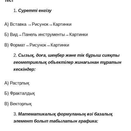
Тест
Суретті енгізу
А) Вставка →Рисунок→Картинки
Б) Вид→Панель инструменты→Картинки
В) Формат→Рисунок→Картинки
Сызық, доға, шеңбер және тік бұрыш сияқты
геометриялық объектілер жинағынан тұратын
кескіндер:
А) Растрлық
Б) Фракталдық
В) Векторлық
Математикалық формуланың өзі базалық
элемент болып табылатын графика: