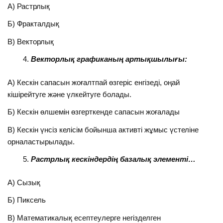
А) Растрлық
Б) Фракталдық
В) Векторлық
Векторлық графиканың артықшылығы:
А) Кескін сапасын жоғалтпай өзгеріс енгізеді, оңай
кішірейтуге және үлкейтуге болады.
Б) Кескін өлшемін өзгерткенде сапасын жоғалады
В) Кескін үнсіз келісім бойынша активті жұмыс үстеліне
орналастырылады.
Растрлық кескіндердің базалық элементі…
А) Сызық
Б) Пиксель
В) Математикалық есептеулерге негізделген