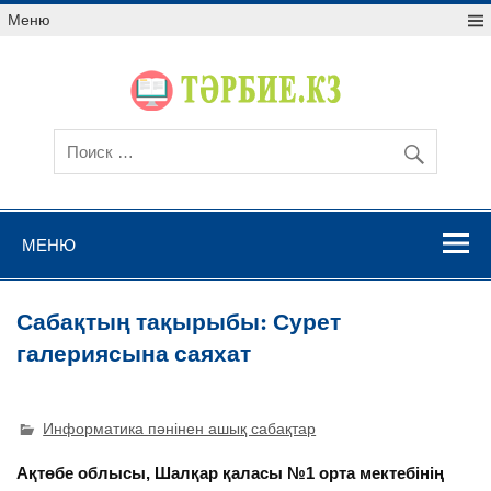
Меню
МЕНЮ
Сабақтың тақырыбы: Сурет
галериясына саяхат
Информатика пәнінен ашық сабақтар
Ақтөбе облысы, Шалқар қаласы №1 орта мектебінің