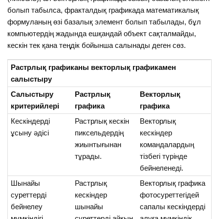
болып табылса, фракталдық графикада математикалық
формуланың өзі базалық элемент болып табылады, бұл
компьютердің жадында ешқандай объект сақталмайды,
кескін тек қана теңдік бойынша салынады деген сөз.
Растрлық графиканы векторлық графикамен
салыстыру
Салыстыру
Растрлық
Векторлық
критерийлері
графика
графика
Кескіндерді
Растрлық кескін
Векторлық
ұсыну әдісі
пиксельдердің
кескіндер
жиынтығынан
командалардың
тұрады.
тізбегі түрінде
бейнеленеді.
Шынайы
Растрлық
Векторлық графика
суреттерді
кескіндер
фотосуреттегідей
бейнелеу
шынайы
сапалы кескіндерді
мүмкіндігі
суреттерді айқын
алуға мүмкіндік