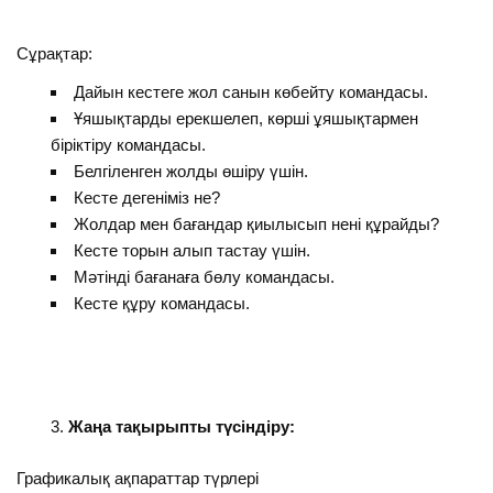
Сұрақтар:
Дайын кестеге жол санын көбейту командасы.
Ұяшықтарды ерекшелеп, көрші ұяшықтармен
біріктіру командасы.
Белгіленген жолды өшіру үшін.
Кесте дегеніміз не?
Жолдар мен бағандар қиылысып нені құрайды?
Кесте торын алып тастау үшін.
Мәтінді бағанаға бөлу командасы.
Кесте құру командасы.
Жаңа тақырыпты түсіндіру:
Графикалық ақпараттар түрлері