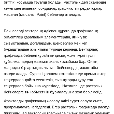
биттік) қосымша тәуелді болады. Растрлық деп сканердің
көмегімен алынған, сондай-ақ, графикалық редакторлар
жасаған (мысалы, Paint) бейнелер аталады.
Бейнелерді векторлық әдіспен құрағанда графикалық
объектілер қарапайым элементтердің, яғни үзік
сызықтардың, доғалардың, шеңберлер мен көп
бұрыштардың жиынтығы түрінде көрінеді. Векторлық
графикада бейнені құрайтын қисық және түрлі түсті
құйылмалардың математикалық жазбасы бар. Оның
маңызды бір артықшылығы – бейнелердің масштабы
өзгере алады. Суреттің өлшемі өзгертілгенде примитивтер
теңгерулері қайта есептеліп, сызықтарды құру сол
теңгерулер бойынша жүргізіледі. Нәтижесінде растрлық
бейнелерге тән объектінің бұрмалауына жол берілмейді.
Фракталды графиканың жасалу әдісі сурет салуға емес,
програмалауға негізделеді. Егер растрлық графикада
растр
(пиксель), ал векторлық графикада
сызық
базалық элемент