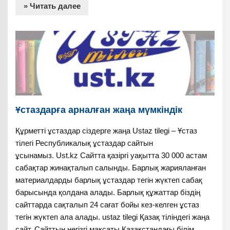
» Читать далее
Ұстаздарға арналған жаңа мүмкіндік
Құрметті ұстаздар сіздерге жаңа Ustaz tilegi – Ұстаз
тілегі Республикалық ұстаздар сайтын
ұсынамыз. Ust.kz Сайтта қазіргі уақытта 30 000 астам
сабақтар жинақталып салынды. Барлық жарияланған
материалдарды барлық ұстаздар тегін жүктеп сабақ
барысында қолдана алады. Барлық құжаттар біздің
сайттарда сақталып 24 сағат бойы кез-келген ұстаз
тегін жүктеп ала алады. ustaz tilegi Қазақ тіліндегі жаңа
сайт. Сайттың негізгі мақсаты Қазақстандағы білім