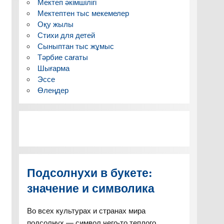
Мектеп әкімшілігі
Мектептен тыс мекемелер
Оқу жылы
Стихи для детей
Сыныптан тыс жұмыс
Тәрбие сағаты
Шығарма
Эссе
Өлеңдер
Подсолнухи в букете:
значение и символика
Во всех культурах и странах мира
подсолнух — символ чего-то теплого,