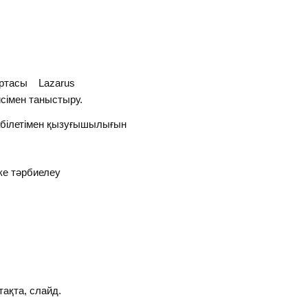
ортасы Lazarus
сімен таныстыру.
абілетімен қызуғышылығын
ке тәрбиелеу
тақта, слайд.