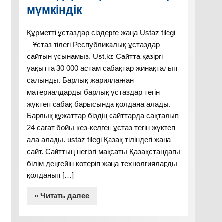
мүмкіндік
Құрметті ұстаздар сіздерге жаңа Ustaz tilegi
– Ұстаз тілегі Республикалық ұстаздар
сайтын ұсынамыз. Ust.kz Сайтта қазіргі
уақытта 30 000 астам сабақтар жинақталып
салынды. Барлық жарияланған
материалдарды барлық ұстаздар тегін
жүктеп сабақ барысында қолдана алады.
Барлық құжаттар біздің сайттарда сақталып
24 сағат бойы кез-келген ұстаз тегін жүктеп
ала алады. ustaz tilegi Қазақ тіліндегі жаңа
сайт. Сайттың негізгі мақсаты Қазақстандағы
білім деңгейін көтеріп жаңа технолгияларды
қолданып […]
» Читать далее