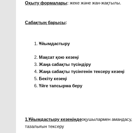
Оқыту формалары
:
жеке және жан-жақтылы.
Сабақтың барысы
:
Ұйымдастыру
Мақсат қою кезеңі
Жаңа сабақты түсіндіру
Жаңа сабақты түсінгенін тексеру кезеңі
Бекіту кезеңі
Үйге тапсырма беру
1.Ұйымдастыру кезеңінде
оқушылармен амандасу, т
тазалығын тексеру