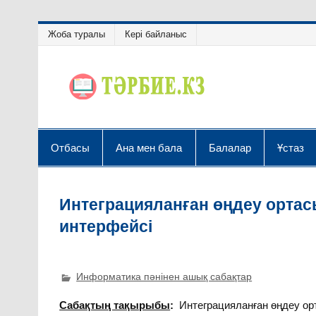
Жоба туралы
Кері байланыс
Отбасы
Ана мен бала
Балалар
Ұстаз
Интеграцияланған өңдеу ортас
интерфейсі
Информатика пәнінен ашық сабақтар
Сабақтың тақырыбы
:
Интеграцияланған өңдеу ор