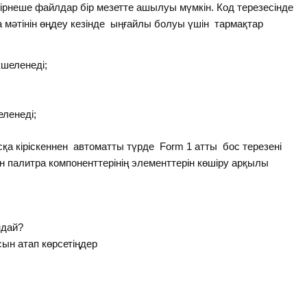
ірнеше файлдар бір мезетте ашылуы мүмкін. Код терезесінде
а мәтінін өңдеу кезінде ыңғайлы болуы үшін тармақтар
кшеленеді;
еленеді;
сқа кіріскеннен автоматты түрде Form 1 атты бос терезені
 палитра компоненттерінің элементтерін көшіру арқылы
ндай?
сын атап көрсетіңдер