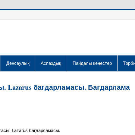
Денсаулық
Аспаздық
Пайдалы кеңестер
Тәрби
ы. Lazarus бағдарламасы. Бағдарлама
тасы. Lazarus бағдарламасы.