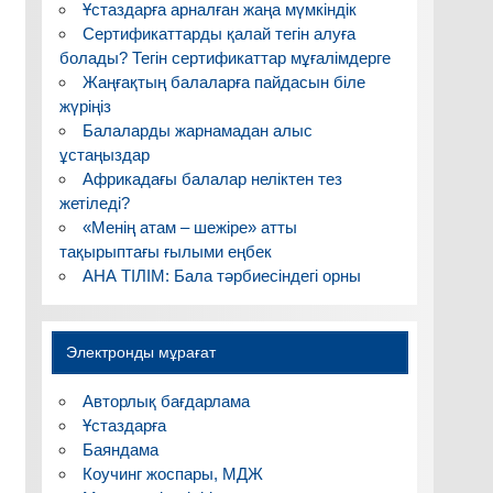
Ұстаздарға арналған жаңа мүмкіндік
Сертификаттарды қалай тегін алуға
болады? Тегін сертификаттар мұғалімдерге
Жаңғақтың балаларға пайдасын біле
жүріңіз
Балаларды жарнамадан алыс
ұстаңыздар
Африкадағы балалар неліктен тез
жетіледі?
«Менің атам – шежіре» атты
тақырыптағы ғылыми еңбек
АНА ТІЛІМ: Бала тәрбиесіндегі орны
Электронды мұрағат
Авторлық бағдарлама
Ұстаздарға
Баяндама
Коучинг жоспары, МДЖ