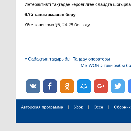
Интерактивті тақтадан көрсетілген слайдта шоғырла
6.Үй тапсырмасын беру
Үйге тапсырма §5, 24-28 бет оқу
Навигация
« Сабақтың тақырыбы: Таңдау операторы
по
MS WORD тақырыбы бойы
записям
Авторская программа
Урок
Эссе
Сборник