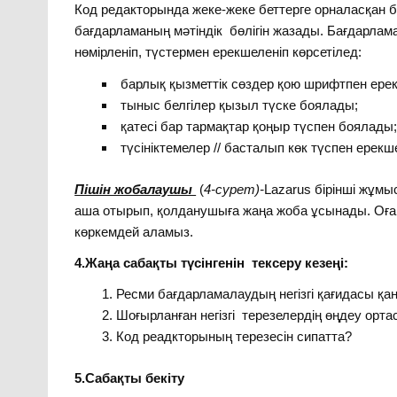
Код редакторында жеке-жеке беттерге орналасқан б
бағдарламаның мәтіндік бөлігін жазады. Бағдарлам
нөмірленіп, түстермен ерекшеленіп көрсетілед:
барлық қызметтік сөздер қою шрифтпен ере
тыныс белгілер қызыл түске боялады;
қатесі бар тармақтар қоңыр түспен боялады;
түсініктемелер // басталып көк түспен ерекш
Пішін жобалаушы
(
4-сурет)-
Lazarus бірінші жұмы
аша отырып, қолданушыға жаңа жоба ұсынады. Оған
көркемдей аламыз.
4.Жаңа сабақты түсінгенін тексеру кезеңі:
Ресми бағдарламалаудың негізгі қағидасы қа
Шоғырланған негізгі терезелердің өңдеу орта
Код реадкторының терезесін сипатта?
5.Сабақты бекіту