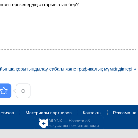
нған терезелердің аттарын атап бер?
нша қорытындылау сабағы және графикалық мүмкіндіктері »
 стихов
Материалы партнеров
Контакты
Реклама на 
AiLYNX — Новости об
искусственном интеллекте