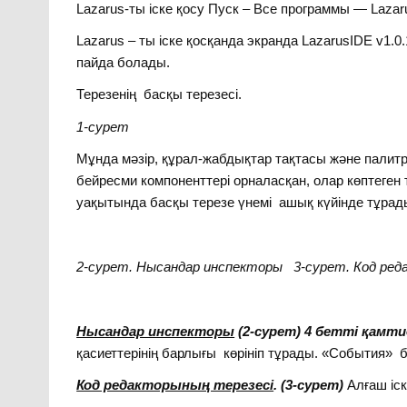
Lazarus-ты іске қосу Пуск – Все программы — Laz
Lazarus – ты іске қосқанда экранда LazarusIDE v1.0
пайда болады.
Терезенің басқы терезесі.
1-сурет
Мұнда мәзір, құрал-жабдықтар тақтасы және палитр
бейресми компоненттері орналасқан, олар көптеге
уақытында басқы терезе үнемі ашық күйінде тұрад
2-сурет. Нысандар инспекторы 3-сурет. Код ред
Нысандар инспекторы
(2-сурет) 4 бетті қамт
қасиеттерінің барлығы көрініп тұрады. «События» б
Код редакторының терезесі
. (3-сурет)
Алғаш іс