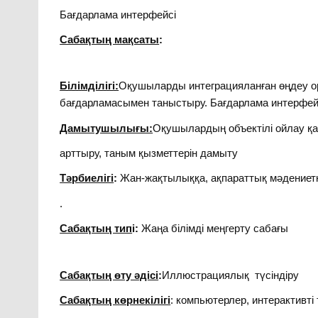
Бағдарлама интерфейсі
Сабақтың мақсаты
:
Білімділігі:
Оқушыларды интеграцияланған өңдеу 
бағдарламасымен таныстыру. Бағдарлама интерфей
Дамытушылығы:
Оқушылардың объектілі ойлау қ
арттыру, таным қызметтерін дамыту
Тәрбиелігі
:
Жан-жақтылыққа, ақпараттық мәдениет
.
Сабақтың тип
і:
Жаңа білімді меңгерту сабағы
Сабақтың өту әдісі
:
Иллюстрациялық түсіндіру
Сабақтың көрнекілігі
: компьютерлер, интерактивті 