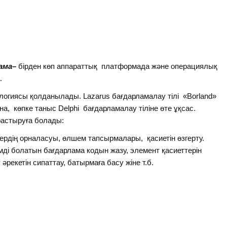
ама–
бірден көп аппараттық платформада және операциялық
.
ологиясы қолданылады. Lazarus бағдарламалау тілі «Borland»
а, көпке таныс Delphi бағдарламалау тіліне өте ұқсас.
растыруға болады:
тердің орналасуы, өлшем тапсырмалары, қасиетін өзгерту.
ді болатын бағдарлама кодын жазу, элемент қасиеттерін
әрекетін сипаттау, батырмаға басу жіне т.б.