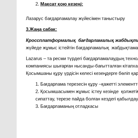
Мақсат қою кезеңі:
Лазарус бағдарламалау жүйесімен таныстыру
3.Жаңа сабақ:
Кроссплатформалық бағдарламалық жабдықт
жүйеде жұмыс істейтін бағдарламалық жабдықтама
Lazarus – та ресми түрдегі бағдарламалаудың техн
компаниясы шығарған нысанды-бағытталған кітапхан
Қосымшаны құру үрдісін келесі кезеңдерге бөліп қа
Бағдарлама терезесін құру –қажетті элемент
Қосымшасымен жұмыс істеу кезінде қолжетім
сипаттау, терезе пайда болған кездегі қабылдау 
Бағдарламаның отладкасы