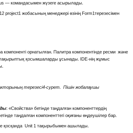
arus — командасымен жүзеге асырылады.
.12 project1 жобасының менеджері өзінің Form1терезесімен
а компоненті орнатылған. Палитра компонентінде ресми және
н тақырыптық қосымшаларды ұсынады. IDE-нің жұмыс
ы.
акторының терезесі4-сурет. Пішін жобалаушы
иды
: «Свойства» бетінде таңдалған компоненттердің
етінде таңдалған компоненттегі оқиғаны өңдеушілер бар.
ке қосқанда Unit 1 тақырыбымен ашылады.