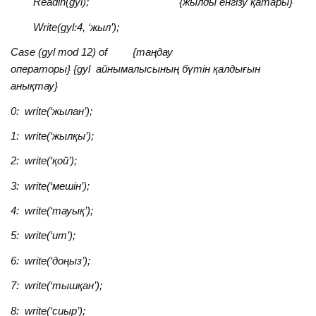
Readln(gyl); {жылды енгізу қатары}
Write(gyl:4, ‘жыл’);
Case (gyl mod 12) of {таңдау
операторы} {gyl айнымалысының бүтін қалдығын
анықтау}
0: write(‘
жылан
’);
1: write(‘
жылқы
’);
2: write(‘
қой
’);
3: write(‘
мешін
’);
4: write(‘
тауық
’);
5: write(‘
ит
’);
6: write(‘
доңыз
’);
7: write(‘
тышқан
’);
8: write(‘
сиыр
’);