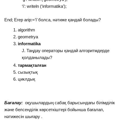
‘i’: writeln (‘informatika’);
End; Егер аrip:=’i’ болса, нәтиже қандай болады?
аlgorithm
geometrya
informatika
Таңдау операторы қандай алгоритмдерде
қолданылады?
тармақталған
сызықтық
циклдық
Бағалау:
оқушылардың сабақ барысындағы білімділік
және белсенділік көрсеткіштері бойынша бағалап,
нәтижесін шығару .