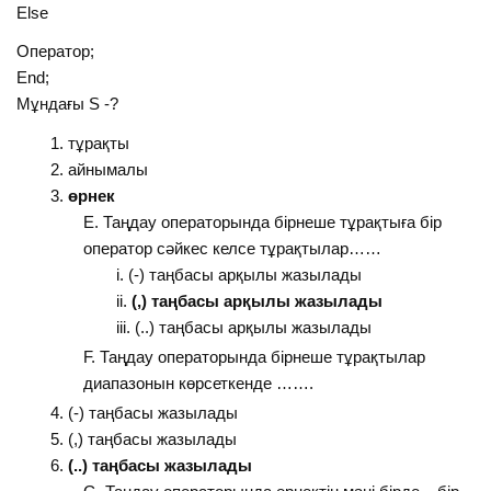
Else
Оператор;
End;
Мұндағы S -?
тұрақты
айнымалы
өрнек
Таңдау операторында бірнеше тұрақтыға бір
оператор сәйкес келсе тұрақтылар……
(-) таңбасы арқылы жазылады
(,) таңбасы арқылы жазылады
(..) таңбасы арқылы жазылады
Таңдау операторында бірнеше тұрақтылар
диапазонын көрсеткенде …….
(-) таңбасы жазылады
(,) таңбасы жазылады
(..) таңбасы жазылады