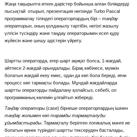
Жаңа тақырыпта өткен дәрістер бойынша алған білімдерді
пысықтай отырып, презентация негізінде Turbo Pascal
программалау тіліндегі операторлардың бірі –
таңдау
операторын
, оның қолданылу тәртібін, негізгі жазылу
үлгісін түсіндіру және таңдау операторымен есеп құру
жүйесін және шешу әдістерін үйрету.
Шартты операторда, егер шарт ақиқат болса, 1-жағдай,
әйтпесе 2-жағдай орындалады. Бірақ көбінесе, мүмкін
болатын жағдай екеу емес, одан да көп бола береді, яғни
процесс көп тармақты болады. Мұндай жағдайларда
шартты операторды пайдалану қолайсыз, себебі, ол
программаның көлемін ұлғайтып жібереді.
Таңдау операторы
(case) бірнеше операторлардың ішінен
таңдау жолымен көп тарамды тармақталуды
ұйымдастырады
. Тармақталу берілген логикалық мәнге ие
болатын өрнек түріндегі шартты тексеруден басталады,