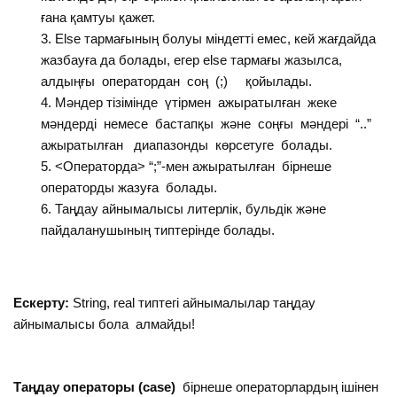
ғана қамтуы қажет.
Еlse тармағының болуы мiндеттi емес, кей жағдайда
жазбауға да болады, егер else тармағы жазылса,
алдыңғы оператордан соң (;) қойылады.
Мәндер тiзiмiнде үтiрмен ажыратылған жеке
мәндердi немесе бастапқы және соңғы мәндерi “..”
ажыратылған диапазонды көрсетуге болады.
<Операторда> “;”-мен ажыратылған бiрнеше
операторды жазуға болады.
Таңдау айнымалысы литерлiк, бульдiк және
пайдаланушының типтерiнде болады.
Ескерту:
String, real типтегi айнымалылар таңдау
айнымалысы бола алмайды!
Таңдау операторы (case)
бірнеше операторлардың ішінен