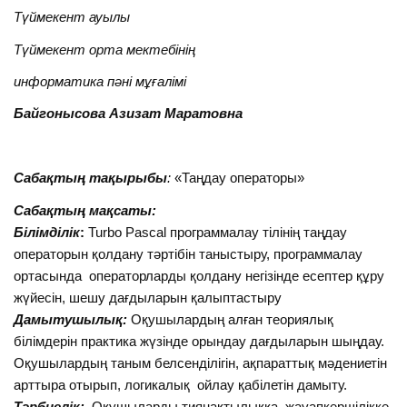
Түймекент ауылы
Түймекент орта мектебінің
информатика пәні мұғалімі
Байгонысова Азизат Маратовна
Сабақтың тақырыбы
:
«Таңдау операторы»
Сабақтың мақсаты:
Білімділік
:
Turbo Pascal программалау тілінің таңдау
операторын қолдану тәртібін таныстыру, программалау
ортасында операторларды қолдану негізінде есептер құру
жүйесін, шешу дағдыларын қалыптастыру
Дамытушылық:
Оқушылардың алған теориялық
білімдерін практика жүзінде орындау дағдыларын шыңдау.
Оқушылардың таным белсенділігін, ақпараттық мәдениетін
арттыра отырып, логикалық ойлау қабілетін дамыту.
Тәрбиелік:
Оқушыларды тиянақтылыққа, жауапкершілікке,