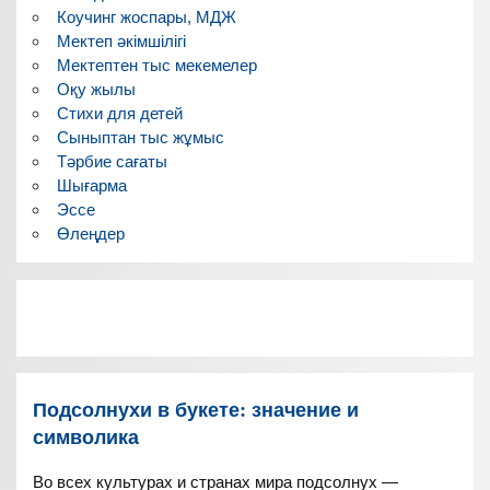
Коучинг жоспары, МДЖ
Мектеп әкімшілігі
Мектептен тыс мекемелер
Оқу жылы
Стихи для детей
Сыныптан тыс жұмыс
Тәрбие сағаты
Шығарма
Эссе
Өлеңдер
Подсолнухи в букете: значение и
символика
Во всех культурах и странах мира подсолнух —