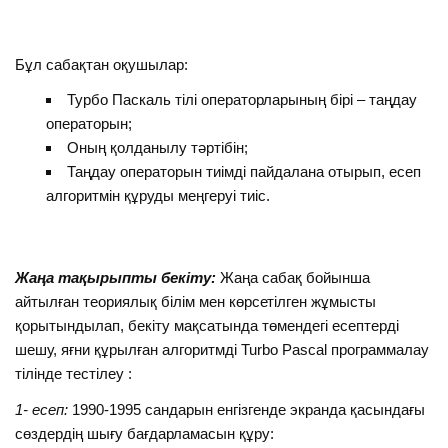
Бұл сабақтан оқушылар:
Турбо Паскаль тілі операторларының бірі – таңдау
операторын;
Оның қолданылу тәртібін;
Таңдау операторын тиімді пайдалана отырып, есеп
алгоритмін құруды меңгеруі тиіс.
Жаңа тақырыпты бекіту:
Жаңа сабақ бойынша
айтылған теориялық білім мен көрсетілген жұмысты
қорытындылап, бекіту мақсатында төмендегі есептерді
шешу, яғни құрылған алгоритмді Turbo Pascal программалау
тілінде тестілеу :
1- есеп:
1990-1995 сандарын енгізгенде экранда қасындағы
сөздердің шығу бағдарламасын құру: