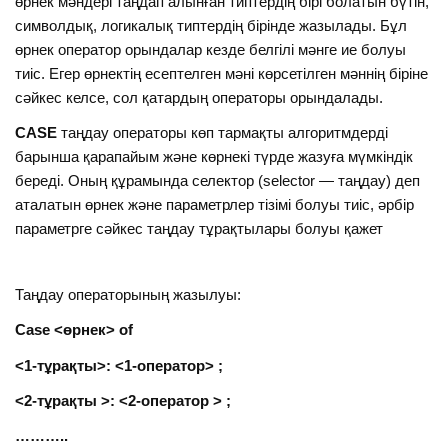
өрнек мәндері таңдап алынған типтердің бірі болатын бүтін,
символдық, логикалық типтердің бірінде жазылады. Бұл
өрнек оператор орындалар кезде белгілі мәнге ие болуы
тиіс. Егер өрнектің есептелген мәні көрсетілген мәннің біріне
сәйкес келсе, сол қатардың операторы орындалады.
CASE
таңдау операторы көп тармақты алгоритмдерді
барынша қарапайым және көрнекі түрде жазуға мүмкіндік
береді. Оның құрамында селектор (selector — таңдау) деп
аталатын өрнек және параметрлер тізімі болуы тиіс, әрбір
параметрге сәйкес таңдау тұрақтылары болуы қажет
Таңдау операторының жазылуы:
Case <өрнек> of
<1-тұрақты>: <1-оператор> ;
<2-тұрақты >: <2-оператор > ;
………..