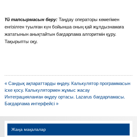
Үй тапсырмасын беру:
Таңдау операторы көмегімен
енгізілген туылған күн бойынша оның қай жұлдызнамаға
жататынын анықтайтын бағдарлама алгоритмін құру.
Тақырыпты оқу.
Навигация
« Сандық ақпараттарды өңдеу. Калькулятор программасын
по
іске қосу. Калькулятормен жұмыс жасау
записям
Интеграцияланған өңдеу ортасы. Lazarus бағдарламасы.
Бағдарлама интерфейсі »
Жаңа мақалалар