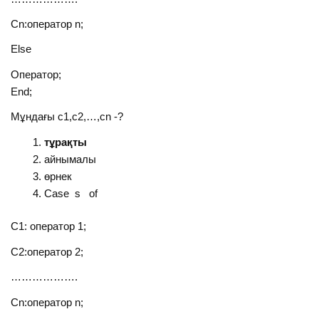
Cn:оператор n;
Else
Оператор;
End;
Мұндағы c1,c2,…,cn -?
тұрақты
айнымалы
өрнек
Case s of
C1: оператор 1;
C2:оператор 2;
……………….
Cn:оператор n;