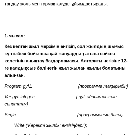
таңдау жолымен тармақталуды ұйымдастырады.
1-мысал:
Кез келген жыл мерзімін енгізіп, сол жылдың шығыс
күнтізбесі бойынша қай жануардың атына сәйкес
келетінін анықтау бағдарламасы. Алгоритм негізіне 12-
ге қалдықсыз бөлінетін жыл жылан жылы болатыны
алынған.
Program gyl1; {программа тақырыбы}
Var gyl: integer; { gyl айнымалысын
сипаттау}
Begin {программаның басы}
Write (‘Керекті жылды енгізіңдер:’);