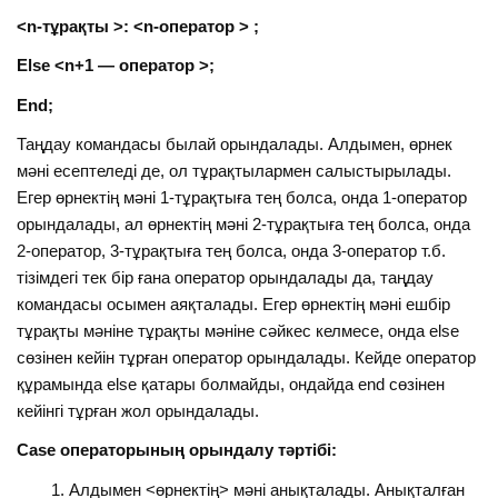
<n-тұрақты >: <n-оператор > ;
Else <n+1 — оператор >;
End;
Таңдау командасы былай орындалады. Алдымен, өрнек
мәні есептеледі де, ол тұрақтылармен салыстырылады.
Егер өрнектің мәні 1-тұрақтыға тең болса, онда 1-оператор
орындалады, ал өрнектің мәні 2-тұрақтыға тең болса, онда
2-оператор, 3-тұрақтыға тең болса, онда 3-оператор т.б.
тізімдегі тек бір ғана оператор орындалады да, таңдау
командасы осымен аяқталады. Егер өрнектің мәні ешбір
тұрақты мәніне тұрақты мәніне сәйкес келмесе, онда else
сөзінен кейін тұрған оператор орындалады. Кейде оператор
құрамында else қатары болмайды, ондайда end сөзінен
кейінгі тұрған жол орындалады.
Case операторының орындалу тәртiбi:
Алдымен <өрнектің> мәнi анықталады. Анықталған