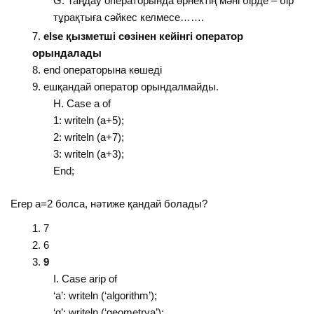
Таңдау операторында өрнектің мәні бірде – бір
тұрақтыға сәйкес келмесе…….
else қызметші сөзінен кейінгі оператор
орындалады
end операторына көшеді
ешқандай оператор орындалмайды.
Case a of
1: writeln (a+5);
2: writeln (a+7);
3: writeln (a+3);
End;
Егер а=2 болса, нәтиже қандай болады?
7
6
9
Case arip of
‘a’: writeln (‘algorithm’);
‘g’: writeln (‘geometrya’);