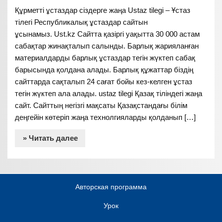
Құрметті ұстаздар сіздерге жаңа Ustaz tilegi – Ұстаз
тілегі Республикалық ұстаздар сайтын
ұсынамыз. Ust.kz Сайтта қазіргі уақытта 30 000 астам
сабақтар жинақталып салынды. Барлық жарияланған
материалдарды барлық ұстаздар тегін жүктеп сабақ
барысында қолдана алады. Барлық құжаттар біздің
сайттарда сақталып 24 сағат бойы кез-келген ұстаз
тегін жүктеп ала алады. ustaz tilegi Қазақ тіліндегі жаңа
сайт. Сайттың негізгі мақсаты Қазақстандағы білім
деңгейін көтеріп жаңа технолгияларды қолданып […]
» Читать далее
Авторская программа
Урок