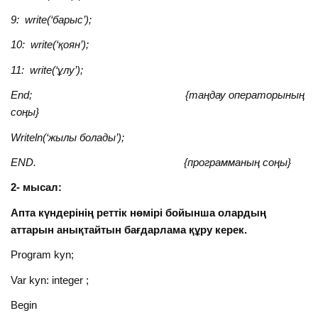
9: write(‘
барыс
’);
10: write(‘
қоян
’);
11: write(‘
ұлу
’);
End;
{
таңдау операторының
соңы
}
Writeln(‘
жылы болады
’);
END.
{
программаның соңы
}
2- мысал:
Апта күндерінің реттік нөмірі бойынша олардың
аттарын анықтайтын бағдарлама құру керек.
Program kyn;
Var kyn: integer ;
Begin