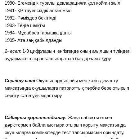
1990- Егемендік туралы декларацияға қол қойған жыл
1991- ҚР тауелсіздік алған жыл
1992- Рәміздер бекітілді
1993- Теңге шықты
1994- Мұсабаев ғарышқа ұшты
1995- Ата заң қабылданды
2- есеп:
1-9 цифрларын енгізгенде оның ағылшын тіліндегі
аудармасын экранға шығаратын бағдарлама құру
Сергіту сәті
Оқушылардың ойы мен көзін демалту
мақсатында оқушыларға патриоттық тәрбие бере отырып
сергіту сәтін ұйымдастыру
Сабақты қорытындылау:
Жаңа сабақты өткен
дәрістермен байланыстыра отырып қорыту мақсатында
оқушыларға компьютерде тест тапсырмасын орындату.