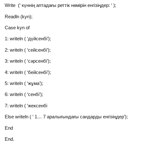
Write (‘ күннің аптадағы реттік нөмірін енгізіңдер: ‘ );
Readln (kyn);
Case kyn of
1: writeln ( ‘дүйсенбі’);
2: writeln ( ‘сейсенбі’);
3: writeln ( ‘сәрсенбі’);
4: writeln ( ‘бейсенбі’);
5: writeln ( ‘жұма’);
6: writeln ( ‘сенбі’);
7: writeln ( ‘жексенбі
Else writeln ( ‘ 1… 7 аралығындағы сандарды енгізіңдер’);
End
End.