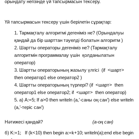
орындату негізінде үй тапсырмасын тексеру.
Үй тапсырмасын тексеру үшін берілетін сұрақтар:
Тармақталу алгоритмі дегеніміз не? (Орындалуы
қандай да бір шарттан тәуелді болатын алгоритм )
Шартты операторы дегеніміз не? (Тармақталу
алгоритмін программалау үшін қолданылатын
оператор)
Шартты операторының жазылу үлгісі (if <шарт>
then оператор1 else оператор2 )
Шартты операторының түрлері? (if <шарт> then
оператор1 else оператор2; if <шарт> then оператор)
а) A:=5; If a>0 then writeln (a,’-саны оң сан’) else writeln
(a,’-теріс сан’)
Нәтижесі қандай?
(a-
оң
сан
)
б) K:=1; If (k<10) then begin a:=k+10; writeln(a);end else begin