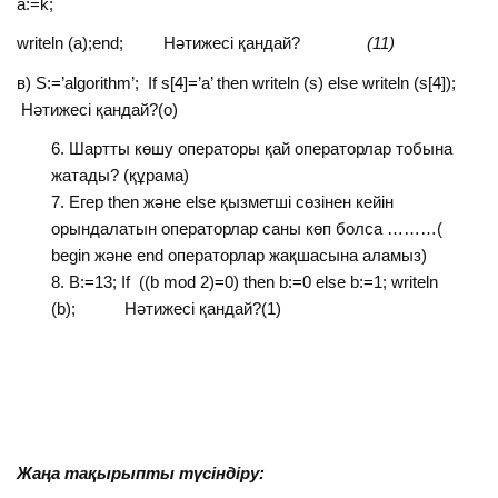
a:=k;
writeln (a);end; Нәтижесі қандай?
(11)
в) S:=’algorithm’; If s[4]=’a’ then writeln (s) else writeln (s[4]);
Нәтижесі қандай?(о)
Шартты көшу операторы қай операторлар тобына
жатады? (құрама)
Егер then және else қызметші сөзінен кейін
орындалатын операторлар саны көп болса ………(
begin және end операторлар жақшасына аламыз)
B:=13; If ((b mod 2)=0) then b:=0 else b:=1; writeln
(b); Нәтижесі қандай?(1)
Жаңа тақырыпты түсіндіру: