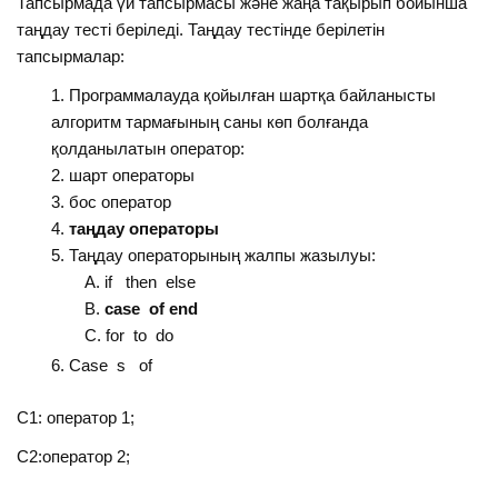
Тапсырмада үй тапсырмасы және жаңа тақырып бойынша
таңдау тесті беріледі. Таңдау тестінде берілетін
тапсырмалар:
Программалауда қойылған шартқа байланысты
алгоритм тармағының саны көп болғанда
қолданылатын оператор:
шарт операторы
бос оператор
таңдау операторы
Таңдау операторының жалпы жазылуы:
if then else
case of end
for to do
Case s of
C1: оператор 1;
C2:оператор 2;
……………….