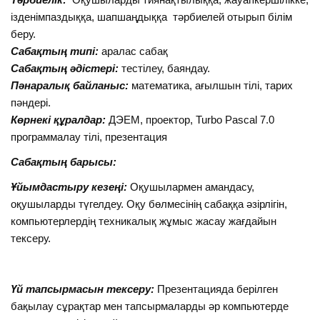
ізденімпаздыққа, шапшаңдыққа тәрбиелей отырып білім
беру.
Сабақтың типі:
аралас сабақ
Сабақтың әдістері:
тестілеу, баяндау.
Пәнаралық байланыс:
математика, ағылшын тілі, тарих
пәндері.
Көрнекі құралдар:
ДЭЕМ, проектор, Turbo Pascal 7.0
программалау тілі, презентация
Сабақтың барысы:
Ұйымдастыру кезеңі:
Оқушылармен амандасу,
оқушыларды түгелдеу. Оқу бөлмесінің сабаққа әзірлігін,
компьютерлердің техникалық жұмыс жасау жағдайын
тексеру.
Үй тапсырмасын тексеру:
Презентацияда берілген
бақылау сұрақтар мен тапсырмаларды әр компьютерде