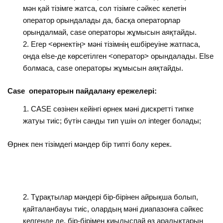
мән қай тiзiмге жатса, сол тiзiмге сәйкес келетiн
оператор орындалады да, басқа операторлар
орындалмай, case операторы жұмысын аяқтайды.
Егер <өрнектің> мәнi тiзiмнiң ешбiреуiне жатпаса,
онда else-де көрсетiлген <оператор> орындалады. Еlse
болмаса, case операторы жұмысын аяқтайды.
Case операторын пайдалану ережелерi:
CASE сөзінен кейінгі өрнек мәні дискретті типке
жатуы тиіс; бүтін санды тип үшін ол integer болады;
Өрнек пен тiзiмдегi мәндер бiр типтi болу керек.
Тұрақтылар мәндері бір-бірінен айрықша болып,
қайталанбауы тиіс, олардың мәні диапазонға сәйкес
келгенде де, бір-бірімен қиылыспай өз аралықтарын