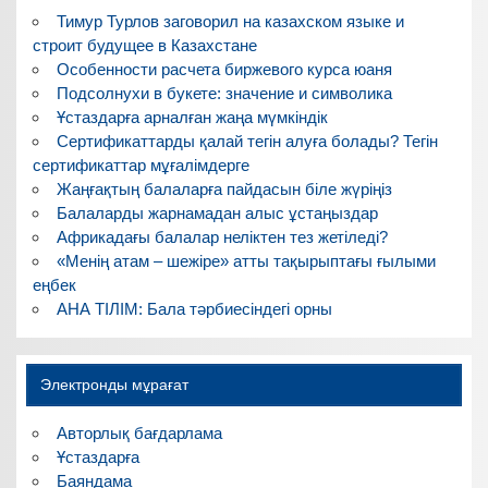
Тимур Турлов заговорил на казахском языке и
строит будущее в Казахстане
Особенности расчета биржевого курса юаня
Подсолнухи в букете: значение и символика
Ұстаздарға арналған жаңа мүмкіндік
Сертификаттарды қалай тегін алуға болады? Тегін
сертификаттар мұғалімдерге
Жаңғақтың балаларға пайдасын біле жүріңіз
Балаларды жарнамадан алыс ұстаңыздар
Африкадағы балалар неліктен тез жетіледі?
«Менің атам – шежіре» атты тақырыптағы ғылыми
еңбек
АНА ТІЛІМ: Бала тәрбиесіндегі орны
Электронды мұрағат
Авторлық бағдарлама
Ұстаздарға
Баяндама